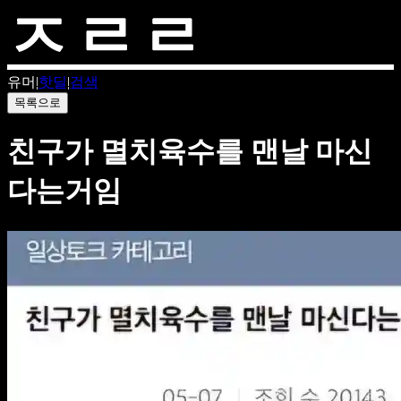
유머
|
핫딜
|
검색
목록으로
친구가 멸치육수를 맨날 마신
다는거임