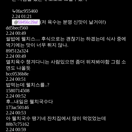
↳
0fac955460
2.24 01:21
(저 육수는 분명 신맛이 날거야!)
@
59456c29af
dd5becf560
2.24 00:49
쌀밥에 웰치스.... 후식으로는 괜찮기는 하겠는데 식사 중에
먹기에는 맛이 너무 튀지 않나.
89f512a324
2.24 00:49
멸치육수 챙겨다니는 사람있으면 좀더 뒤져봐야함
그럼 소
면도 나올듯
bcc0536b8e
2.24 00:51
밥먹는데 웰치스를..?
1580714508
2.24 00:52
후...내일은 웰치국수다
173ac50146
2.24 00:53
아 웰치국수 땡기네 잔치집에서 많이 먹었었는데
88b7c75162
2.24 00:59