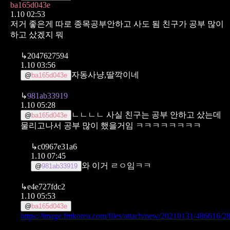
ba165d043e
1.10 02:53
저거 좋은게 따로 종목공부안하고 사도 됨
친구가 공부 많이
하고 샀겠지 뭐
↳
2047627594
1.10 03:56
자동사냥,딸깍이네
@
ba165d043e
↳
981ab33919
1.10 05:28
ㄴㄴㄴㄴ 사실 친구는 공부 안하고 샀는데
@
ba165d043e
물리고나서 공부 많이 했을거임 ㅋㅋㅋㅋㅋㅋㅋㅋ
↳
c0967e31a6
1.10 07:45
와 이거 ㄹㅇ임ㅋㅋ
@
981ab33919
↳
e4e727fdc2
1.10 05:53
@
ba165d043e
https://image.fmkorea.com/files/attach/new/20210131/48661