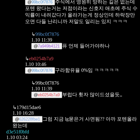
주식에서 영원히 망하는 길은 없는데
@
99bc0f7876
포텐 왔다는거는 저점이라는 신호지 애초에 주식 수
익률이 내려갔다가 올라가는게 정상인데 하락장만
오면 다들 난리니까 저말도 일리는 있지 ㅋㅋㅋ
↳
99bc0f7876
1.10 11:39
퓨 언제 들어가야하나
@
7a949b4121
↳
eb0254b7a9
1.10 10:46
구라함유율 0%임 ㅋㅋㅋㅋㅋ
@
99bc0f7876
↳
99bc0f7876
1.10 11:39
부럽다 휫자 많이드셨을듯,,
@
eb0254b7a9
↳
179d15dae6
1.10 16:28
그럼 지금 lg묻은거 사면됨?? 아까 포텐올라
@
626228fbe1
왔는데
d3e51f0bfd
1.10 03:24