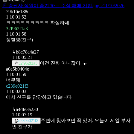
📄
증권사 직원이 즐겨 하는 주식 매매 기법.jpg
↗
1/10/2026
79b16e188c
1.10 01:52
ㅋㅋㅋㅋㅋㅋㅋㅋㅋ 확실하네
32f962f1a3
1.10 01:58
정찰병(친구)
↳
b8c78a4a27
1.10 05:21
이건 진짜 아니잖아. ㅠ
@
32f962f1a3
a0e5b0404e
1.10 01:59
너무해
c239e021f3
1.10 02:03
에서 친구를 담당하고 있습니다
↳
a4dfe3a230
1.10 07:19
주변에 찾아보면 꼭 있어. 오늘이 제일 부자
@
c239e021f3
인 친구가