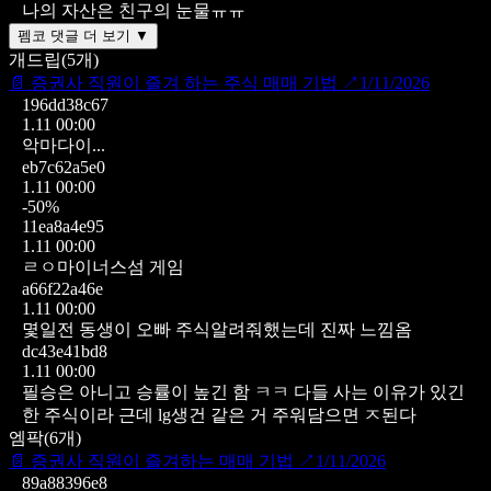
나의 자산은 친구의 눈물ㅠㅠ
펨코 댓글 더 보기 ▼
개드립
(
5
개)
📄
증권사 직원이 즐겨 하는 주식 매매 기법
↗
1/11/2026
196dd38c67
1.11 00:00
악마다이...
eb7c62a5e0
1.11 00:00
-50%
11ea8a4e95
1.11 00:00
ㄹㅇ마이너스섬 게임
a66f22a46e
1.11 00:00
몇일전 동생이 오빠 주식알려줘했는데 진짜 느낌옴
dc43e41bd8
1.11 00:00
필승은 아니고 승률이 높긴 함 ㅋㅋ
다들 사는 이유가 있긴
한 주식이라
근데 lg생건 같은 거 주워담으면 ㅈ된다
엠팍
(
6
개)
📄
증권사 직원이 즐겨하는 매매 기법
↗
1/11/2026
89a88396e8