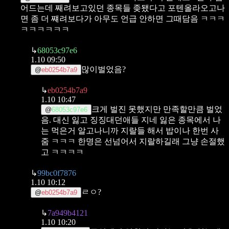
어드는데 째려보고있던 종목들 좆됐다고 포텐올라오고나
면 좀 더 쨰려보다가 아무도 언급 안하면 그때담음 ㅋㅋㅋ
ㅋㅋㅋㅋㅋㅋ
↳
68053c97e6
1.10 09:50
많이벌었음?
@
eb0254b7a9
↳
eb0254b7a9
1.10 10:47
크게 벌진 못했지만 만족할만큼 벌었
@
68053c97e6
음.
대신 잃고 징징대던애들 지네 잃은 종목에서 나
는 먹은거 알고나니까 지랄들 해서 밥이나 한번 사
줌 ㅋㅋㅋ
한명은 선넘어서 지랄하길래 그냥 손절했
고 ㅋㅋㅋㅋ
↳
99bc0f7876
1.10 10:12
ㄹㅇ?
@
eb0254b7a9
↳
7a949b4121
1.10 10:20