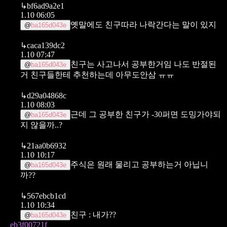
↳
bf6ad9a2e1
1.10 06:05
옛말에도 친구따라 나락간다는 말이 있지
@
ba165d043e
↳
caca139dc2
1.10 07:47
친구는 사고나서 공부한거임
나도 반절된
@
ba165d043e
거 친구들한테 추천하는데 아무도안삼 ㅠㅠ
↳
d29a04868c
1.10 08:03
근데 그 공부한 친구가 -30퍼면 도밍가야되
@
ba165d043e
지 않을까..?
↳
21aa0b6932
1.10 10:17
주식은 원래 물리고 공부하는거 아닙니
@
ba165d043e
까??
↳
567ebcb1cd
1.10 10:34
친구 : 내가??
@
ba165d043e
eb3f00721f