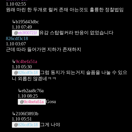
1.10 02:55
원래 마린 한 두개로 럴커 존재 아는것도 훌륭한 정찰법임
↳
b195d43dbc
1.10 07:49
유감 스탑럴커라 반응이 없었습니다
@
eb3f00721f
826cdf3c18
1.10 03:07
근데 따라 들어가면 지하가 존재하지
↳
9c4befa51a
1.10 05:30
그럼 동지가 되는거지
슬픔을 나눌 수 있으
@
826cdf3c18
니 외롭진 않겠네ㅋㅋ
↳
eb2aa8c76a
1.10 08:25
Gosu
@
9c4befa51a
↳
2106f3893b
1.10 05:51
그게 나야
@
826cdf3c18