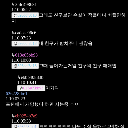
↳
35fc498681
1.10 06:22
그래도 친구보단 손실이 적을테니 버틸만하
@
826cdf3c18
지
↳
cadcac06c6
1.10 07:23
내 친구가 받쳐주니 괜찮음
@
826cdf3c18
↳
613e05bb93
1.10 10:08
그때 들어가는거임 친구의 친구 매매법
@
826cdf3c18
↳
ebbb40833b
1.10 10:41
이거다
@
613e05bb93
626228fbe1
1.10 03:23
포텐에서 개망했다 하면 사는중 ㅇㅇ
↳
eb0254b7a9
1.10 05:33
ㅋㅋㅋㅋㅋㅋㅋ 나도 주식 올해로 4년차 접
@
626228fbe1