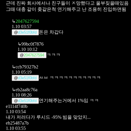
근데 진짜 회사에서나 친구들이 ㅈ망했다고 울부짖을때있음
그때 대충 같이 좆같은척 연기해주고 난 조용히 진입하면됨
↳
2047627594
1.10 03:57
돈은 차갑다
@
d3e51f0bfd
↳
99bc0f7876
1.10 10:12
ㅋㅋㅋ
@
2047627594
↳
ccb79327b2
1.10 05:19
ㅆㅂ ㅋㅋㅋㅋㅋㅋㅋㅋㅋㅋㅋ
@
d3e51f0bfd
↳
eb2aa8c76a
1.10 08:26
연기해주는거에서 1%임 ㅋㅋ
@
d3e51f0bfd
e1114f740b
1.10 03:54
내가 저러다가 루시드 -95% 빔을 맞았지...
eb25487a7b
1.10 03:55