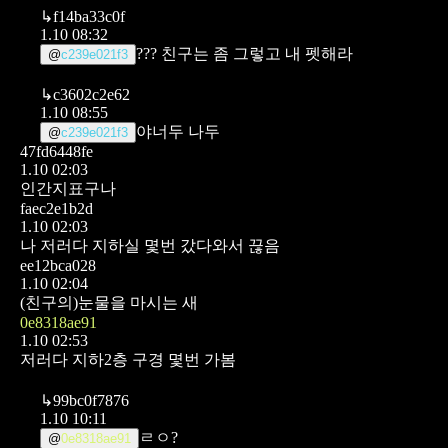
↳
f14ba33c0f
1.10 08:32
??? 친구는 좀 그렇고 내 펫해라
@
c239e021f3
↳
c3602c2e62
1.10 08:55
야너두 나두
@
c239e021f3
47fd6448fe
1.10 02:03
인간지표구나
faec2e1b2d
1.10 02:03
나 저러다 지하실 몇번 갔다와서 끊음
ee12bca028
1.10 02:04
(친구의)눈물을 마시는 새
0e8318ae91
1.10 02:53
저러다 지하2층 구경 몇번 가봄
↳
99bc0f7876
1.10 10:11
ㄹㅇ?
@
0e8318ae91