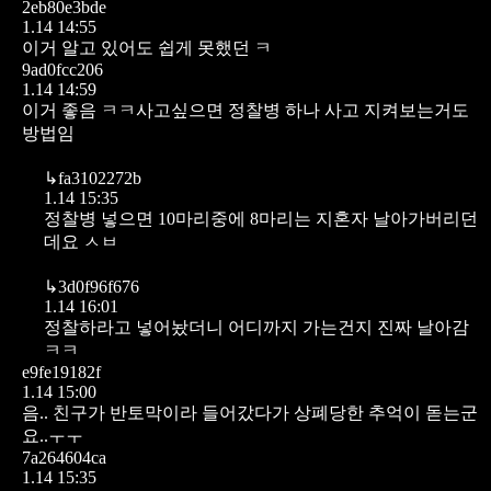
2eb80e3bde
1.14 14:55
이거 알고 있어도 쉽게 못했던 ㅋ
9ad0fcc206
1.14 14:59
이거 좋음 ㅋㅋ사고싶으면 정찰병 하나 사고 지켜보는거도
방법임
↳
fa3102272b
1.14 15:35
정찰병 넣으면 10마리중에 8마리는 지혼자 날아가버리던
데요 ㅅㅂ
↳
3d0f96f676
1.14 16:01
정찰하라고 넣어놨더니 어디까지 가는건지 진짜 날아감
ㅋㅋ
e9fe19182f
1.14 15:00
음.. 친구가 반토막이라 들어갔다가 상폐당한 추억이 돋는군
요..ㅜㅜ
7a264604ca
1.14 15:35