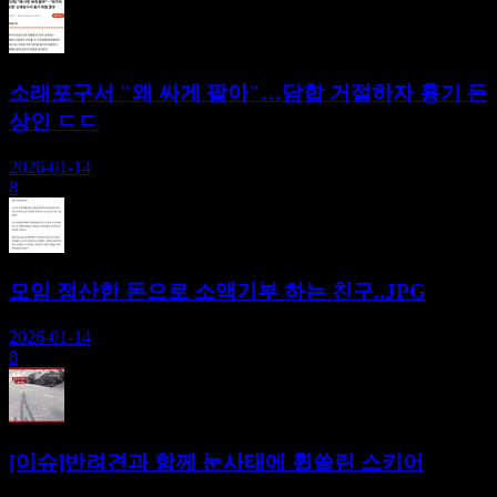
소래포구서 "왜 싸게 팔아"…담합 거절하자 흉기 든
상인 ㄷㄷ
2026-01-14
8
모임 정산한 돈으로 소액기부 하는 친구..JPG
2026-01-14
8
[이슈]반려견과 함께 눈사태에 휩쓸린 스키어