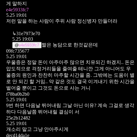
게 말하지
e4e5933fc7
5.25 19:01
저런 말을 하는 사람이 주위 사람 정신병자 만들더라
↳
31e7973e70
5.25 19:03
짤은 농담으로 한것같은데
@
e4e5933fc7
09fc735677
5.25 19:01
우울증은 정말 돈이 아주아주 많으면 치유되긴 하겠지..
돈은
압도적으로 걱정거리들을 줄여줄 테니깐
그게 아니어도 우
울증의 원인과 찬찬히 마주할 시간을 줌. 그밖에는 도움이 별
로 안 되긴 할 거임..
약 같은 것도 결국 이겨내기 위한 시간을
벌어줄 뿐이고 그것도 돈으로 사는 거니
f78ba0b2b0
5.25 19:01
9번 하면 다음날 뛰어내림
그날 아닌 이유? 계속 그걸로 생각
하다 다음날쯤 뛰어내릴 결심이 서
25e2b12482
5.25 19:01
개소리 말고 그냥 안아주시게
decd14da1e