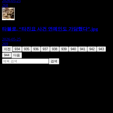
2026-05-25
268
타블로, “타진요 사건 연예인도 가담했다”.jpg
2026-05-25
269
이전
934
935
936
937
938
939
940
941
942
943
944
다음
검색