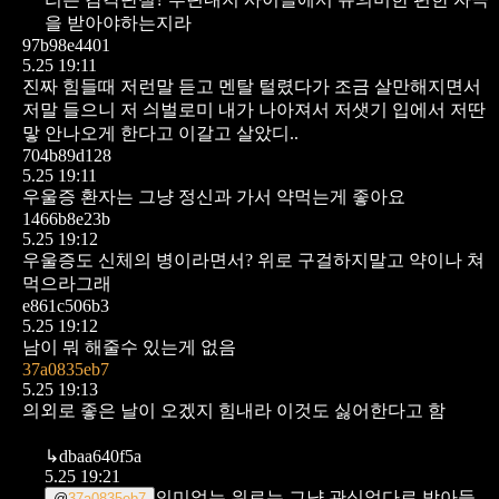
을 받아야하는지라
97b98e4401
5.25 19:11
진짜 힘들때 저런말 듣고 멘탈 털렸다가
조금 살만해지면서
저말 들으니
저 싀벌로미 내가 나아져서 저샛기 입에서
저딴
맣 안나오게 한다고 이갈고 살았디..
704b89d128
5.25 19:11
우울증 환자는 그냥 정신과 가서 약먹는게 좋아요
1466b8e23b
5.25 19:12
우울증도 신체의 병이라면서? 위로 구걸하지말고 약이나 쳐
먹으라그래
e861c506b3
5.25 19:12
남이 뭐 해줄수 있는게 없음
37a0835eb7
5.25 19:13
의외로
좋은 날이 오겠지 힘내라
이것도 싫어한다고 함
↳
dbaa640f5a
5.25 19:21
의미없는 위로는 그냥 관심없다로 받아들
@
37a0835eb7