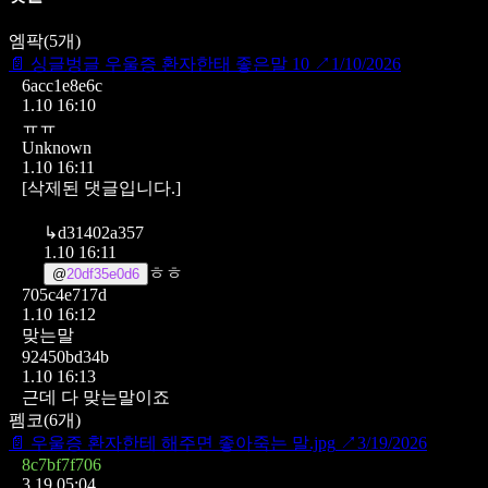
엠팍
(
5
개)
📄
싱글벙글 우울증 환자한태 좋은말 10
↗
1/10/2026
6acc1e8e6c
1.10 16:10
ㅠㅠ
Unknown
1.10 16:11
[삭제된 댓글입니다.]
↳
d31402a357
1.10 16:11
ㅎㅎ
@
20df35e0d6
705c4e717d
1.10 16:12
맞는말
92450bd34b
1.10 16:13
근데 다 맞는말이죠
펨코
(
6
개)
📄
우울증 환자한테 해주면 좋아죽는 말.jpg
↗
3/19/2026
8c7bf7f706
3.19 05:04