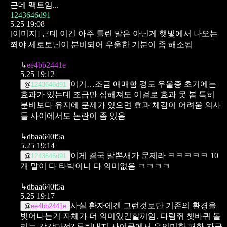
근데 팩트임...
1243646d91
5.25 19:08
[이미지]
근데 이건 아주 틀린 말은 아닌게 햇빛에서 나오는
쬐야 세로토닌이 분비되어 우울한 기분이 좀 해소됨
↳
ee4bb2441e
5.25 19:12
이거…조금 애매함 경도 우울증 초기에는
@
1243646d91
효과가 있는데
조금만 심해져도 이걸로 효과 못 봄 특히
분비보다 유지에 문제가 있으면 효과 체감이 어려움
의사
들 사이에서도 논란이 좀 있음
↳
dbaa640f5a
5.25 19:14
이게 결국 말뽄새가 문제라 ㅋㅋㅋㅋㅋ
10
@
1243646d91
개 말이 다 타박이니 다 의미없음 ㅋㅋㅋㅋ
↳
dbaa640f5a
5.25 19:17
사실 환자에겐 그런것보단 기존의 환경을
@
ee4bb2441e
벗어나는거 자체가 더 의미있긴할꺼임.
다람쥐 챗바퀴 돌
리는 감각단절? 루틴내지 사이클에서 유의미한 편한 자극