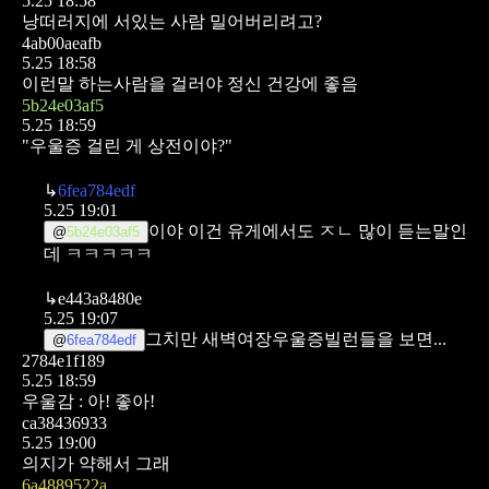
5.25 18:58
낭떠러지에 서있는 사람 밀어버리려고?
4ab00aeafb
5.25 18:58
이런말 하는사람을 걸러야 정신 건강에 좋음
5b24e03af5
5.25 18:59
"우울증 걸린 게 상전이야?"
↳
6fea784edf
5.25 19:01
이야 이건 유게에서도 ㅈㄴ 많이 듣는말인
@
5b24e03af5
데 ㅋㅋㅋㅋㅋ
↳
e443a8480e
5.25 19:07
그치만 새벽여장우울증빌런들을 보면...
@
6fea784edf
2784e1f189
5.25 18:59
우울감 : 아! 좋아!
ca38436933
5.25 19:00
의지가 약해서 그래
6a4889522a