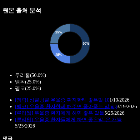
원본 출처 분석
루리웹
(
50.0%
)
엠팍
(
25.0%
)
펨코
(
25.0%
)
[
엠팍
]
싱글벙글 우울증 환자한태 좋은말 10
1/10/2026
[
펨코
]
우울증 환자한테 해주면 좋아죽는 말.jpg
3/19/2026
[
루리웹
]
우울증 환자에게 하면 좋은 말들
5/25/2026
[
루리웹
]
우울증 환자들에게 하면 좋은말..은 개뿔
5/25/2026
댓글