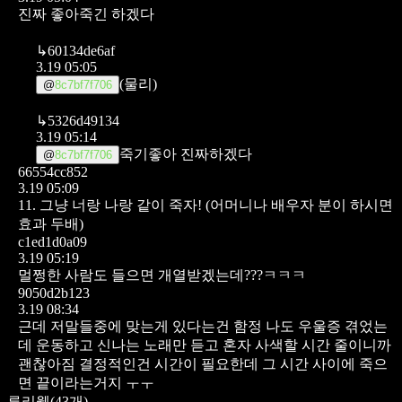
진짜 좋아죽긴 하겠다
↳
60134de6af
3.19 05:05
(물리)
@
8c7bf7f706
↳
5326d49134
3.19 05:14
죽기좋아 진짜하겠다
@
8c7bf7f706
66554cc852
3.19 05:09
11. 그냥 너랑 나랑 같이 죽자! (어머니나 배우자 분이 하시면
효과 두배)
c1ed1d0a09
3.19 05:19
멀쩡한 사람도 들으면 개열받겠는데???ㅋㅋㅋ
9050d2b123
3.19 08:34
근데 저말들중에 맞는게 있다는건 함정
나도 우울증 겪었는
데 운동하고 신나는 노래만 듣고 혼자 사색할 시간 줄이니까
괜찮아짐
결정적인건 시간이 필요한데 그 시간 사이에 죽으
면 끝이라는거지 ㅜㅜ
루리웹
(
43
개)