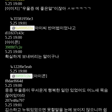
5.25 19:00
[이미지]
"우울증 에 좋은말"이잖아 ㅅㅂㅋㅋㄱㄱ
↳
35581956e3
5.25 19:01
아이씨 반어법이었냐고
@
6a4889522a
d11637c43c
5.25 19:00
[아이콘]
39ff8f7c2e
5.25 19:00
확실하게 보내버리는 말이구나
↳
122f6e5eab
5.25 19:00
[아이콘]
@
39ff8f7c2e
f8daef664d
5.25 19:00
중증 우울증이 무서운게 행복한 일만 있었어도 어느새 목숨
끊어있더라
207e48a797
5.25 19:01
깁스하고 누워있었으면 못할말을 눈에 보이지 않으니까 쉽