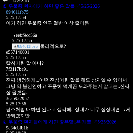
📄
우울증 환자에게 하면 좋은 말들
↗
5/25/2026
894611fb75
5.25 17:54
이거 하면 우울증 인구 절반 이상 줄어듬
↳
eebf9cc56a
5.25 17:55
물리적으로?
@
894611fb75
e557140001
5.25 17:55
칼침이란 말 아나?
7f3117ba91
5.25 17:55
진짜 냉정하게...어떤 진심어린 말을 해도 상처일 수 있어서
그냥 약 불신안하고 꾸준히 먹게끔 도와주는거 말고는..진짜
잘 몰겠음..
3cab922957
5.25 17:56
평소처럼 대하면 된다고 생각해..
상대가 너무 징징대면 그게
안되겠지만
📄
우울증 환자들에게 하면 좋은말..은 개뿔
↗
5/25/2026
9e34ebfb1b