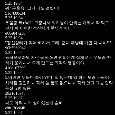
5.25 19:04
뭐? 우울증? 그거 나도 걸렸어!
51c7b88c34
5.25 19:04
우울증 특) 뇌가 고장나서 제기능이 안되는 거라서 약 먹으
면서 쉬어야 함
정신력의 문제가 아님ㅋㅋ
d66e847230
5.25 19:04
"정신상태가 썩어 빠져서 그래! 군대 해병대 가면 다 나아!!"
90b5960942
5.25 19:04
농담으로라도 저런 글도 쓰면 안되는게 실제로는 우울증 환
자가 용기내서 죽게 만드는 최악의 행동이야
410c107299
5.25 19:04
5.바쁘면 우울한 틈이 없다
-일 많은데 일 하는 도중 사람이
사라짐 당연히 사직서 쓸 틈도 없으니 사직서 없고 그냥 연략
두절. 2번 봤음
2921016a45
5.25 19:07
나도 아직 내가 살아있는게 슬퍼
c8b130e04b
5.25 19:07