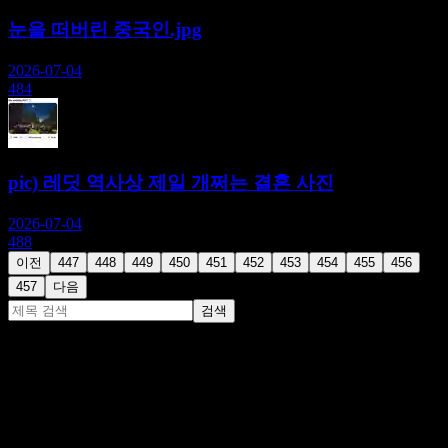
눈을 떠버린 중국인.jpg
2026-07-04
484
pic) 레딧 역사상 제일 개쩌는 결혼 사진
2026-07-04
488
이전
447
448
449
450
451
452
453
454
455
456
457
다음
검색