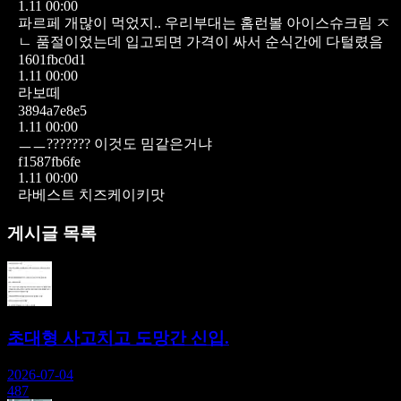
1.11 00:00
파르페 개많이 먹었지..
우리부대는 홈런볼 아이스슈크림 ㅈ
ㄴ 품절이었는데 입고되면 가격이 싸서 순식간에 다털렸음
1601fbc0d1
1.11 00:00
라보떼
3894a7e8e5
1.11 00:00
ㅡㅡ??????? 이것도 밈같은거냐
f1587fb6fe
1.11 00:00
라베스트 치즈케이키맛
게시글 목록
초대형 사고치고 도망간 신입.
2026-07-04
487