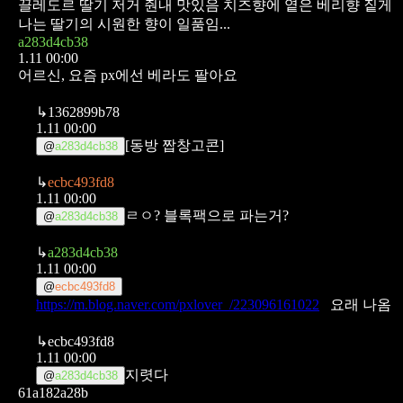
끌레도르 딸기 저거 줜내 맛있음 치즈향에 옅은 베리향 짙게
나는 딸기의 시원한 향이 일품임...
a283d4cb38
1.11 00:00
어르신, 요즘 px에선 베라도 팔아요
↳
1362899b78
1.11 00:00
[동방 짭창고콘]
@
a283d4cb38
↳
ecbc493fd8
1.11 00:00
ㄹㅇ? 블록팩으로 파는거?
@
a283d4cb38
↳
a283d4cb38
1.11 00:00
@
ecbc493fd8
https://m.blog.naver.com/pxlover_/223096161022
요래 나옴
↳
ecbc493fd8
1.11 00:00
지렷다
@
a283d4cb38
61a182a28b