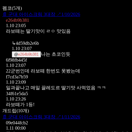
펨코
(
5
개)
📄
군대 아이스크림 3대장
↗
1/10/2026
e264b9b381
1.10 23:05
라보떼는 딸기맛이 ㄹㅇ 맛있음
↳
4d59db2e6b
1.10 23:07
나는 초코인듯
@
e264b9b381
6f98fb445f
1.10 23:07
22군번인데 라보떼 한번도 못봤는데
f7cd3a7b59
1.10 23:09
일과끝나고 매일 끌레도르 딸기맛 사먹었음 ㅋㅋ
34f61e5da5
1.10 23:26
라보떼가 1등!
개드립
(
10
개)
📄
군대 아이스크림 3대장
↗
1/11/2026
09e044fcb2
1.11 00:00