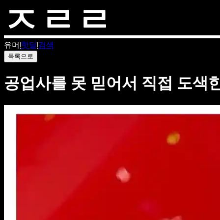
유머
|
핫딜
|
검색
목록으로
공업사를 못 믿어서 직접 도색