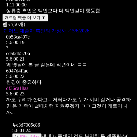
1.11 00:00
상류층 흑인은 백인보다 더 백인같이 행동함
개드립 댓글 더 보기 ▼
펨코
(
50
개)
📄
어느 대졸자 흑인의 가정사
↗
5/6/2026
0b53ca497e
5.6 00:19
?
cdabdb5706
5.6 00:21
꽤 옛날에 본 글 같은데 작년이네 ㄷㄷ
6047d4ffac
5.6 00:22
환경이 중요하다
df36ca18aa
5.6 00:23
까도 우리가 깐다고...
저러다가도 누가 시비 걸거나 공격하
면 온 가족이 벌떼처럼 지켜주겠지 ㅋㅋ 그것이 게토이니
까...
↳
e3d7005c86
5.6 01:24
쟤네가 족쇄인 것도 분명한 듯 넷플릭스에
@
df36ca18aa