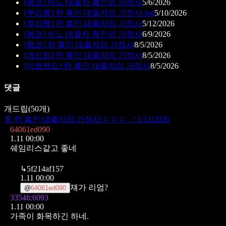
[
펨코
]
어느 대졸자 흑인의 가정사
5/6/2026
[
루리웹
]
한 흑인 대졸자의 가정사.jpg
5/10/2026
[
루리웹
]
한 흑인 대졸자의 가정사
5/12/2026
[
펨코
]
어느 대졸자 흑인의 가정사
6/9/2026
[
펨코
]
한 흑인 대졸자의 가정사
8/5/2026
[
개드립
]
한 흑인 대졸자의 가정사
8/5/2026
[
이토랜드
]
한 흑인 대졸자의 가정사
8/5/2026
댓글
개드립
(
50
개)
📄
한 흑인 대졸자의 가정사 ㄷㄷㄷ
↗
1/11/2026
64061ed090
1.11 00:00
쉐임리스같고 좋네
↳
5f214af157
1.11 00:00
쟤가 리엄?
@
64061ed090
3354fc6093
1.11 00:00
가족이 화목하긴 하네.