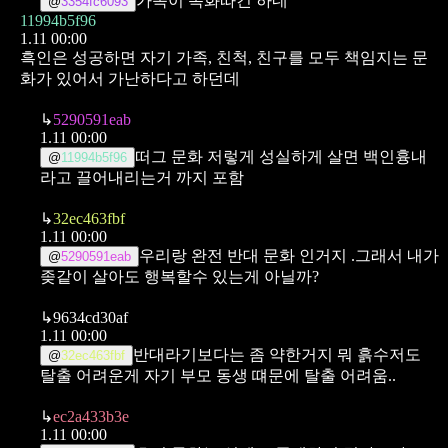
가족이 목화따긴 하네
@
3354fc6093
11994b5f96
1.11 00:00
흑인은 성공하면 자기 가족, 친척, 친구를 모두 책임지는 문
화가 있어서 가난하다고 하던데
↳
5290591eab
1.11 00:00
떠그 문화
저렇게 성실하게 살면
백인흉내
@
11994b5f96
라고 끌어내리는거 까지 포함
↳
32ec463fbf
1.11 00:00
우리랑 완전 반대 문화 인거지
.그래서 내가
@
5290591eab
좆같이 살아도 행복할수 있는게 아닐까?
↳
9634cd30af
1.11 00:00
반대라기보다는 좀 약한거지 뭐
흙수저도
@
32ec463fbf
탈출 어려운게 자기 부모 동생 떄문에 탈출 어려움..
↳
ec2a433b3e
1.11 00:00