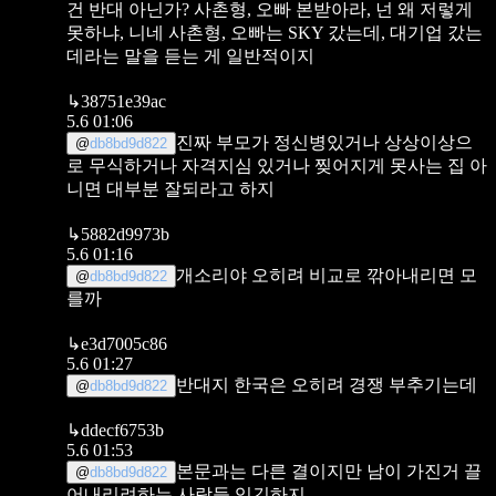
건 반대 아닌가? 사촌형, 오빠 본받아라, 넌 왜 저렇게
못하냐, 니네 사촌형, 오빠는 SKY 갔는데, 대기업 갔는
데라는 말을 듣는 게 일반적이지
↳
38751e39ac
5.6 01:06
진짜 부모가 정신병있거나 상상이상으
@
db8bd9d822
로 무식하거나 자격지심 있거나 찢어지게 못사는 집 아
니면 대부분 잘되라고 하지
↳
5882d9973b
5.6 01:16
개소리야 오히려 비교로 깎아내리면 모
@
db8bd9d822
를까
↳
e3d7005c86
5.6 01:27
반대지 한국은 오히려 경쟁 부추기는데
@
db8bd9d822
↳
ddecf6753b
5.6 01:53
본문과는 다른 결이지만 남이 가진거 끌
@
db8bd9d822
어내리려하는 사람들 있긴하지