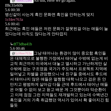
Ah shit, Here we go again.
@
7886631dfd
ff8c31e60b
5.6 00:38
병신같이 사는게 흑인 문화면 흑인을 안하는게 맞지
1cf4ee763a
5.6 00:41
최근에는 흑인 애들은 저런 문화가 잘못된걸 아는 애들이 늘
었다는데 아직도 많다는게 안타깝지
↳
df73dba41b
5.6 00:46
그냥 태어나는 환경이 많이 중요함
흑인들
@
1cf4ee763a
은 대체적으로 불행한 가정에서 태어날 수밖에 없는게 비
교적 최근까지 미국에서 대놓고 멸시하고 가난하게만 살
수밖에 없는 구조였음
국가가 주도해서 프로젝트 지역에
밀어넣고 차별을 관망했으니
내 친구들 중에서도 후드에
서 태어나지 않은 애들은 멀쩡함 대학 나오고 검은 돈 안
만지고 평범하게 살아감 다들
근데 후드에서 태어난 애들
은 어쩔 수 없이 보고 듣고 배운 게 그것뿐이라 악순환이
고
이제 점점 그런 지역들도 재개발하고 있는데 수백년간
흑인을 거의 가축 취급했던 역사가 있어서 확 좋아지긴 힘
들듯