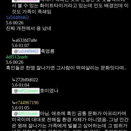
서 볼 수 있는 화이트타이거라고 있는데 인도 배경인데 이
것도 가족이 족쇄임
1a5d489462
5.6 00:26
진짜 개천에서 용 났네
↳
a633fd7a8e
5.6 01:07
흑염룡
@
1a5d489462
4df512eaeb
5.6 00:26
흑인들은 한명 잘나가면 그사람이 먹여살리는 문화잇다며..
↳
272bf0d022
5.6 01:04
호미였나
@
4df512eaeb
↳
e744967196
5.6 01:05
아님. 애초에 흑인 공통 문화가 아프리카며
@
4df512eaeb
미국이며 대대로 전해질 환경 자체가 아니였음.
그냥 인간
은 원래 잘나가는 가족에게 빌붙고 싶어하는데
그 범위가