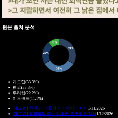
원본 출처 분석
개드립
(
33.3%
)
펨코
(
33.3%
)
루리웹
(
22.2%
)
이토랜드
(
11.1%
)
[
개드립
]
한 흑인 대졸자의 가정사 ㄷㄷㄷ
1/11/2026
[
개드립
]
훌쩍훌쩍 어느 대졸자 흑인의 가정사
1/12/2026