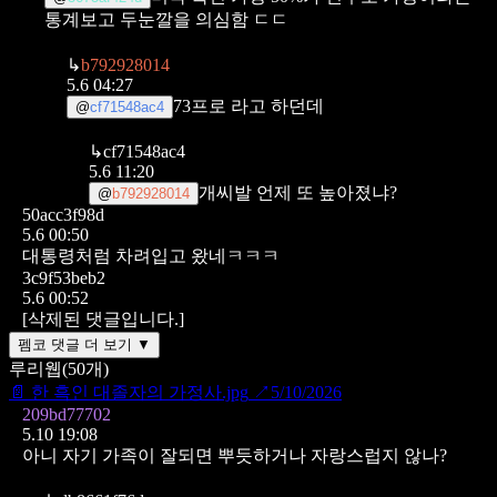
통계보고 두눈깔을 의심함 ㄷㄷ
↳
b792928014
5.6 04:27
73프로 라고 하던데
@
cf71548ac4
↳
cf71548ac4
5.6 11:20
개씨발 언제 또 높아졌냐?
@
b792928014
50acc3f98d
5.6 00:50
대통령처럼 차려입고 왔네ㅋㅋㅋ
3c9f53beb2
5.6 00:52
[삭제된 댓글입니다.]
펨코 댓글 더 보기 ▼
루리웹
(
50
개)
📄
한 흑인 대졸자의 가정사.jpg
↗
5/10/2026
209bd77702
5.10 19:08
아니 자기 가족이 잘되면 뿌듯하거나 자랑스럽지 않나?