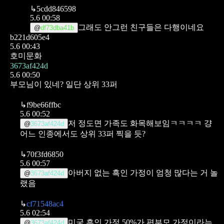
↳
5cdd846598
5.6 00:58
그래도 안그런 친구들은 다행이네요
@
df73dba41b
b221d605e4
5.6 00:43
호미문화
3673af424d
5.6 00:50
부모님이 있네? 일단 상위 33퍼
↳
f9be66ffbc
5.6 00:52
저 정도면 가족도 화목해보임ㅋㅋㅋㅋ 걍
@
3673af424d
어느 인종에서도 상위 33퍼 찍을 듯?
↳
70f3fd6850
5.6 00:57
아버지 없는 흑인 가정이 엄청 많다는 거 놀
@
3673af424d
랬음
↳
cf71548ac4
5.6 02:54
미국 흑인 가정 50%가 편부모 가정이라는
@
3673af424d