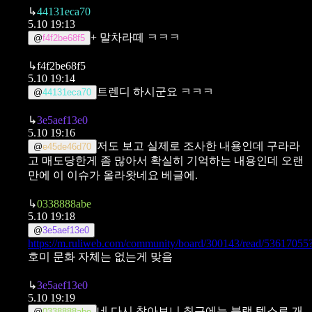
↳
44131eca70
5.10 19:13
+ 말차라떼 ㅋㅋㅋ
@
f4f2be68f5
↳
f4f2be68f5
5.10 19:14
트렌디 하시군요 ㅋㅋㅋ
@
44131eca70
↳
3e5aef13e0
5.10 19:16
저도 보고 실제로 조사한 내용인데 구라라
@
e45de46d70
고
매도당한게 좀 많아서 확실히 기억하는 내용인데
오랜
만에 이 이슈가 올라왓네요 베글에.
↳
0338888abe
5.10 19:18
@
3e5aef13e0
https://m.ruliweb.com/community/board/300143/read/53617055
호미 문화 자체는 없는게 맞음
↳
3e5aef13e0
5.10 19:19
네 다시 찾아보니 최근에는 블랙 텍스로 개
@
0338888abe