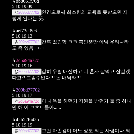
↳
db8661f76d
5.10 19:09
인간으로써 최소한의 교육을 못받으면 저
@
209bd77702
렇게 된다는 뜻.
↳
aef73ef8e6
5.10 19:13
간혹 있긴함 ㅋㅋ 흑인뿐만 아님 우리나라
@
209bd77702
도 좀 있음 ㅋㅋ
↳
2d5a94a72c
5.10 19:16
감히 우릴 배신하고 니 혼자 잘먹고 잘살겠
@
209bd77702
다고?!
그럴수없다!!! 돈 내놔라!!!
↳
209bd77702
5.10 19:17
아니 욕을 하던가 지원을 받던가 둘 중 하나
@
2d5a94a72c
만 해 이 ㅁㅊㄴ들아......
↳
42b52f6425
5.10 19:19
그건 자존감이 어느 정도 되는 사람이나 되
@
209bd77702