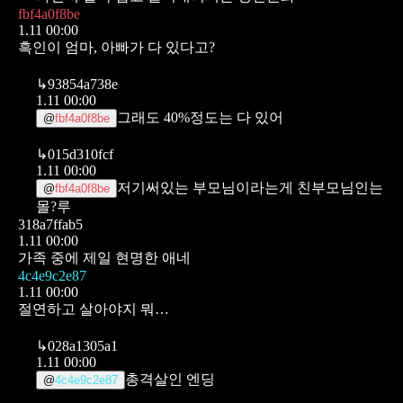
fbf4a0f8be
1.11 00:00
흑인이 엄마, 아빠가 다 있다고?
↳
93854a738e
1.11 00:00
그래도 40%정도는 다 있어
@
fbf4a0f8be
↳
015d310fcf
1.11 00:00
저기써있는 부모님이라는게 친부모님인는
@
fbf4a0f8be
몰?루
318a7ffab5
1.11 00:00
가족 중에 제일 현명한 애네
4c4e9c2e87
1.11 00:00
절연하고 살아야지 뭐…
↳
028a1305a1
1.11 00:00
총격살인 엔딩
@
4c4e9c2e87