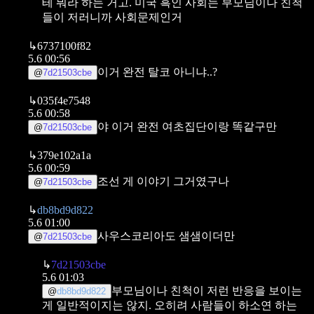
테 뭐라 하는 거고. 미국 흑인 사회는 부모님이나 친척
들이 저러니까 사회문제인거
↳
6737100f82
5.6 00:56
이거 완전 탈코 아니냐..?
@
7d21503cbe
↳
035f4e7548
5.6 00:58
야 이거 완전 여초집단이랑 똑같구만
@
7d21503cbe
↳
379e102a1a
5.6 00:59
조선 게 이야기 그거였구나
@
7d21503cbe
↳
db8bd9d822
5.6 01:00
사우스코리아도 샘샘이더만
@
7d21503cbe
↳
7d21503cbe
5.6 01:03
부모님이나 친척이 저런 반응을 보이는
@
db8bd9d822
게 일반적이지는 않지. 오히려 사람들이 하소연 하는