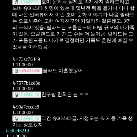
호미 문화는 실제로 존재하지
릴라드라고
@
11994b5f96
느바 슈퍼스타 한명이 있는데 몇년전 팀을 옮기니 마니 할
때 나온 인터뷰에서 이런 호미 문화 이야기가 나옴
릴라드
는 오프시즌에 오랜 여자친구인 카일라와 결혼했고, 3명
의 자식이 있음. 릴라드는 포틀랜드에 60명 규모의 대가족
이 있음. 오클랜드로 가면 그 수는 더 늘어남.
릴라드는 그
가 포틀랜드를 떠나기로 결정하면 가족도 혼란에 빠질 수
있음을 이해했음.
↳
473ac78449
1.11 00:00
릴라드 이혼했잖어
@
ec2a433b3e
↳
7577b1cd3e
1.11 00:00
친구랑 친척은 뭔 ㅋㅋ
@
11994b5f96
↳
90a7eccdc8
1.11 00:00
그건 슈퍼스타급, 저정도는 뭐 지들 가족 챙
@
11994b5f96
기는 정도겠지
8cdbef621d
1.11 00:00