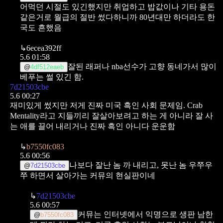
어먹던 시절도 있긴했지만
취업하고 밥값이나 기타 용돈
같은거로 월급의 절반 썼다하니까
80년대만 하더라도 한
국도 흔했음
↳
6ecea392ff
5.6 01:58
잘된 래퍼나 nba선수가 고향 동네가서 많이
@
4df512eaeb
베푸는 썰 있긴 함.
7d21503cbe
5.6 00:27
재미있게 썼지만 저게 진짜 미국 흑인 사회 문제임. Crab
Mentality라고 지들끼리 잘살아보려고 하는 게 아니라 잘 사
는 애를 끌어 내리거나 진짜 흑인 아니다 운운함
↳
b7550fc083
5.6 00:56
나보다 잘난 놈 까 내리고, 못난 놈 우쭈우
@
7d21503cbe
쭈 하면서 살아가는 커뮤의 현실판이네
↳
7d21503cbe
5.6 00:57
커뮤는 인터넷에서 익명으로 생판 남한
@
b7550fc083