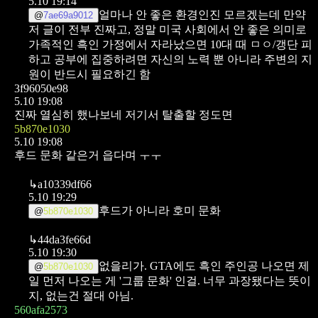
5.10 19:14
얼마나 안 좋은 환경인진 모르겠는데
만약
@
7ae69a9012
저 글이 전부 진짜고, 정말 미국 사회에서 안 좋은 의미로
가족적인 흑인 가정에서 자라났으면
10대 때 ㅁㅇ/갱단 피
하고 공부에 집중하려면 자신의 노력 뿐 아니라 주변의 지
원이 반드시 필요하긴 함
3f96050e98
5.10 19:08
진짜 열심히 했나보네
저기서 탈출할 정도면
5b870e1030
5.10 19:08
후드 문화 같은거 읍다며 ㅜㅜ
↳
a10339df66
5.10 19:29
후드가 아니라 호미 문화
@
5b870e1030
↳
44da3fe66d
5.10 19:30
없을리가. GTA에도 흑인 주인공 나오면 제
@
5b870e1030
일 먼저 나오는 게 '그룹 문화' 인걸. 너무 과장됐다는 뜻이
지, 없는건 절대 아님.
560afa2573