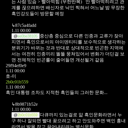
는 사람 있슴 > 빨아먹힘 (무한반복)
안 빨아먹히려고 관
계를 끊으려하면 배신자로 낙인 찍혀서 어느날 밤 무장한
흑인강도들이 방문할 예정
↳
87c5a4fadd
1.11 00:00
중산층 중심으로 다른 인종과 교류가 잦아
@
ee0be38105
지면서 흑인으로서의 아이덴티티를 보수적으로 생각하는
분위기가 바뀌는 것과 반대로 상대적으로 빈곤한 지역에
서는 여전히 인종끼리 똘똘 뭉쳐있어서 변화가 더딘걸 보
면 전체적인 빈곤률이 줄어들면 개선될거 같음
29f94ef0e9
1.11 00:00
호-미
2b0c01b559
1.11 00:00
흑인 대통령 조차도 지적한 흑인들의 그러한 문화...
↳
8b9871b52e
1.11 00:00
다큐까지 있는걸로 앎
흑인문화라면서 누
@
2b0c01b559
구 하나 잘되면 빨대 꽂으려고 하고 안도와주면 백인 흉내
라면서 발목 잡고 끌어내리려는 병신문화