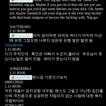
@
d316ee7da4
beautiful, nig-ga. Maybe if you got rid of that old yee-yee ass
haircut you got you'd get some bitches on your dick. Oh, better
yet, maybe Tanisha'll call your dog-ass if she ever stop fuckin'
with that brain surgeon or lawyer she fucking with. Nig-ga~
↳
0c7f382462
1.11 00:00
라마 생각하면 피꺼솟 하다가 마지막 미션
@
d316ee7da4
때 보면 그정도면 나쁘지 않은듯 은행 몇번 털면 됨
145e445f4b
1.11 00:00
이거 주작인게
흑인은 아빠가 누군지 몰라서
부모님이 웃
는다는말은 말이 안됨
애미가 웃는다가 맞음
↳
0bd24306c3
1.11 00:00
현시점 기준인가보지
@
145e445f4b
a900129f2d
1.11 00:00
저런 애들이 정치성향 극우됨.
벤스도 그렇고 가난한 집안출
신에 개천용으로 성공하면 자립의지 없는 사람에 대한 복지
극혐하더라
d72bb1cd83