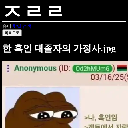
유머
|
핫딜
|
검색
목록으로
한 흑인 대졸자의 가정사.jpg