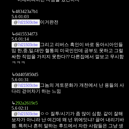
↳
483423a7b1
5.6 01:03
이거완전
@
7d21503cbe
↳
d415534f73
5.6 01:14
그리고 리버스 흑인이 바로 동아시아인들
@
7d21503cbe
임
한,중,일,대만 혈통의 미국인인데 공부도 못하고 그럴
싸한 직업을 가지지 못한다?? 다른집에서 깔보고 무시함
ㅋㅋㅋ
↳
0d405850d5
5.6 01:31
그놈의 게토문화가 개천에서 난 용들의 사
@
7d21503cbe
다리 걷어차기 하는 느낌
↳
292a2619e5
5.6 02:11
ㅇㅇ 질투/시기가 좀 많이 심함. 같이 잘해
@
7d21503cbe
보자가 아니라
난 여긴데 왜 넌 위에잇냐? 끌어 내리기바
쁨. 특히나 흔히 말하는 후드에서 자란 사람들은 그냥 생