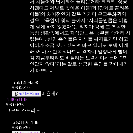
서 쳐들어와 납치되어 끌려온거라 ㅋㅋㅋ
[성공
하겠다고 제발로 찾아온 이들]과 [강제로 끌려온
이들]의 차이점인거 같음
거기다 유교문화권의
경우 교육열이 워낙 높아서 "자식들만큼은 이렇
게 살게 하지 않겠다"는 의지가 강해 그 혹독한
농장 생활속에서도 자식만큼은 공부를 죽어라 시
켰는데 , 반면 흑인들은 자식들 싸지르기만 하고
아이가 조금 컷다 싶으면 바로 일터로 보냄 이게
4~5세대가 반복되다보니 격차가 엄청나게 벌어
짐
지금부터라도 바뀔려는 노력해야하는데 "흑
인답지 않다"라는 말로 성공한 흑인들 깍아내리
기 바쁘니...
↳
ab12fb42e8
5.6 08:19
비욘세?
@
7d21503cbe
7886631dfd
5.6 00:36
그로브 스트리트
↳
64112d7fdb
5.6 00:39