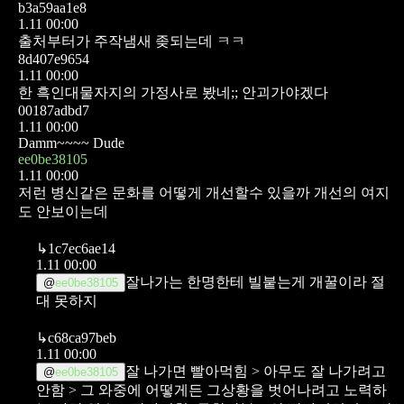
b3a59aa1e8
1.11 00:00
출처부터가 주작냄새 좆되는데 ㅋㅋ
8d407e9654
1.11 00:00
한 흑인대물자지의 가정사로 봤네;; 안괴가야겠다
00187adbd7
1.11 00:00
Damm~~~~ Dude
ee0be38105
1.11 00:00
저런 병신같은 문화를 어떻게 개선할수 있을까
개선의 여지
도 안보이는데
↳
1c7ec6ae14
1.11 00:00
잘나가는 한명한테 빌붙는게 개꿀이라 절
@
ee0be38105
대 못하지
↳
c68ca97beb
1.11 00:00
잘 나가면 빨아먹힘 > 아무도 잘 나가려고
@
ee0be38105
안함 > 그 와중에 어떻게든 그상황을 벗어나려고 노력하