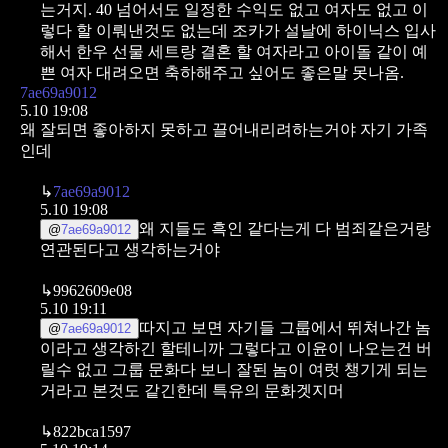
는거지.
40 넘어서도 일정한 수익도 없고 여자도 없고 이
렇다 할 이뤄낸것도 없는데
조카가 설날에 하이닉스 입사
해서 한우 선물 세트랑 결혼 할 여자라고 아이돌 같이 예
쁜 여자 대려오면
축하해주고 싶어도 좋은말 못나옴.
7ae69a9012
5.10 19:08
왜 잘되면 좋아하지 못하고 끌어내리려하는거야 자기 가족
인데
↳
7ae69a9012
5.10 19:08
왜 지들도 흑인 같다는게 다 범죄같은거랑
@
7ae69a9012
연관된다고 생각하는거야
↳
9962609e08
5.10 19:11
따지고 보면 자기들 그룹에서 뛰쳐나간 놈
@
7ae69a9012
이라고 생각하긴 할테니까
그렇다고 이윤이 나오는건 버
릴수 없고 그룹 문화다 보니 잘된 놈이 여럿 챙기게 되는
거라고 본것도 같긴한데
특유의 문화겟지머
↳
822bca1597