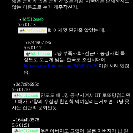
넓은 문화와 좁은 문화가 있는거임.
미국에는 존재하지도
않는 이름으로 누가 개주작친거.
↳
4df512eaeb
5.6 01:13
헐 이제껏 찐인줄 알았는 데..
@
e744967196
↳
e744967196
5.6 01:17
그냥 부족사회~전근대 농경사회 특
@
4df512eaeb
정도로 보는게 맞음.
한국도 조선시대에
https://www.fmkorea.com/6455931076
이런 사례 있잖
슴.
↳
0d7c9b695c
5.6 01:10
인도도 애 1명 공부시켜서 IIT 로또당첨되면
@
4df512eaeb
그 애가 고향의 수십명 친인척 먹여살리는거보면 그냥 못
사는 집단의 문화인듯
↳
164a4b9578
5.6 01:51
우리아버지도 그랬어.
물론 아버지가 밥 얻
@
4df512eaeb