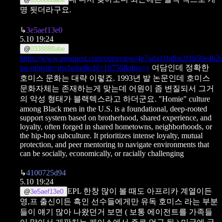
명 됫더라구요.
↳
3e5aef13e0
5.10 19:24
@
0338888abe
https://www.proquest.com/openview/4e7ada11bdba3f1b50e462
pq-origsite=gscholar&cbl=18750&diss=y
여담인데 정확한
호미스 문화는 대략 이렇죠.
1993년 발 논문인데 호미스
문화자체는 존재하는게 맞는데
어원이 좀 변질되서 그거
의 악성 형태가 블랙텍스라고 하더군요.
"Homie" culture
among Black men in the U.S. is a foundational, deep-rooted
support system based on brotherhood, shared experience, and
loyalty, often forged in shared hometowns, neighborhoods, or
the hip-hop subculture. It prioritizes intense loyalty, mutual
protection, and peer mentoring to navigate environments that
can be socially, economically, or racially challenging
↳
4100725d94
5.10 19:24
EPL 한창 많이 볼 때도 아프리카 계열이든
@
3e5aef13e0
영,프 출신이든
흑인 선수들에게만 유독 호미스 라는 부분
들이 얘기 많아 나왔던거 보면
( 보통 에이전트를 가족들