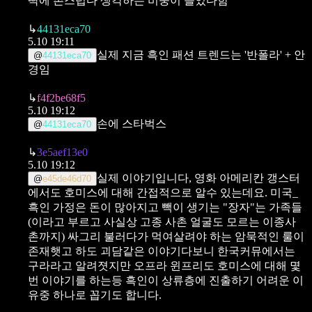
딱에 촌스럽다 생각하는 비중이 늘었다함
↳
44131eca70
5.10 19:11
실제 지금 흑인 패션 트렌드는 '반폴라' + 안
@
44131eca70
경임
↳
f4f2be68f5
5.10 19:12
손에 스타벅스
@
44131eca70
↳
3e5aef13e0
5.10 19:12
실제 이야기입니다,
영화 아메리칸 갱스터
@
e45de46d70
에서도 호미스에 대해 간접적으로
알수 있는데요.
미국_
흑인 가정은 돈이 많아지고 빽이 생기는 "장자"는
가족들
(이라고 부르고 사실상 고종 사촌 얼굴도 모르는 이종사
촌까지)
싸그리 불러다가 먹여살려야 하는 암묵적인 룰이
존재햇고
하도 괴담같은 이야기다보니 한국커뮤에서는
구라라고 알려졋지만
오프라 윈프리도 호미스에 대해 몇
번 이야기를 하는등
흑인이 상류층에 진출하기 어려운 이
유중 하나로 꼽기도 합니다.