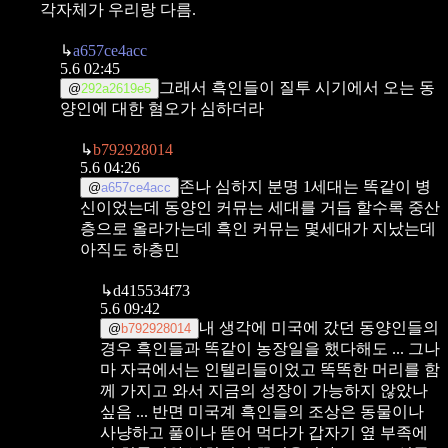
각자체가 우리랑 다름.
↳
a657ce4acc
5.6 02:45
그래서 흑인들이 질투 시기에서 오는 동
@
292a2619e5
양인에 대한 혐오가 심하더라
↳
b792928014
5.6 04:26
존나 심하지 분명 1세대는 똑같이 병
@
a657ce4acc
신이었는데 동양인 커뮤는 세대를 거듭 할수록 중산
층으로 올라가는데 흑인 커뮤는 몇세대가 지났는데
아직도 하층민
↳
d415534f73
5.6 09:42
내 생각에 미국에 갔던 동양인들의
@
b792928014
경우 흑인들과 똑같이 농장일을 했다해도 ... 그나
마 자국에서는 인텔리들이었고 똑똑한 머리를 함
께 가지고 와서 지금의 성장이 가능하지 않았나
싶음 ... 반면 미국계 흑인들의 조상은 동물이나
사냥하고 풀이나 뜯어 먹다가 갑자기 옆 부족에