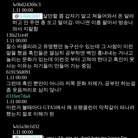
↳
0bd24306c3
1.11 00:00
살만할 쯤 갑자기 알고 쳐들어와서 돈 달라
@
4c4e9c2e87
하고 안 주면 총 쏘고 털어감. 아니면 이름 팔아서 방송나
와서 지랄함
13fa21ce4f
1.11 00:00
찰스 바클리라고 유명했던 농구선수 있는데 그 사람이 이런
말을 했음 흑인들은 열심히 공부하면 백인 흉내내는 거냐고
놀리는 문화가 있는데 이런것 부터 고쳐야 한다고 흑인이 못
사는 이유는 자기들이 만들어 가는 중임
619156d091
1.11 00:00
그런데 흑인 뿐만이 아니라 저쪽 문화 자체가, 공부만 하는걸
좀 웃음꺼리로 삼지 않나?
d316ee7da4
1.11 00:00
이런거 볼때마다 GTA5에서 왜 프랭클린이 악착같이 떠나려
했는지 절로 이해가 된
↳
b1a3fe1d32
1.11 00:00
Lama : Ah, nig-ga, don't hate me 'cause I'm