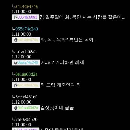
↳
a414de474a
1.11 00:00
걍 일주일에 화, 목만 사는 사람들 같은데....
@
3354fc6093
↳
055a74c240
1.11 00:00
화, 목..,
목화? 흑인은 목화...
@
a414de474a
↳
fa1aeb62a5
1.12 00:00
커..피?
커피하면 레제
@
055a74c240
↳
0e1aa63d2a
1.11 00:00
와 드립 개죽인다 와
@
a414de474a
↳
5cead451ef
1.12 00:00
김삿갓이네 굳굳
@
0e1aa63d2a
↳
7bf0e04b20
1.11 00:00