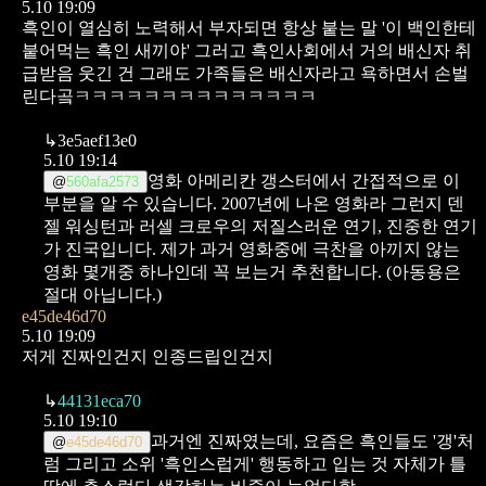
5.10 19:09
흑인이 열심히 노력해서 부자되면 항상 붙는 말 '이 백인한테
붙어먹는 흑인 새끼야' 그러고 흑인사회에서 거의 배신자 취
급받음
웃긴 건 그래도 가족들은 배신자라고 욕하면서 손벌
린다곸ㅋㅋㅋㅋㅋㅋㅋㅋㅋㅋㅋㅋㅋㅋ
↳
3e5aef13e0
5.10 19:14
영화 아메리칸 갱스터에서 간접적으로 이
@
560afa2573
부분을 알 수 있습니다.
2007년에 나온 영화라 그런지 덴
젤 워싱턴과
러셀 크로우의 저질스러운 연기, 진중한 연기
가 진국입니다.
제가 과거 영화중에 극찬을 아끼지 않는
영화 몇개중 하나인데
꼭 보는거 추천합니다.
(아동용은
절대 아닙니다.)
e45de46d70
5.10 19:09
저게 진짜인건지 인종드립인건지
↳
44131eca70
5.10 19:10
과거엔 진짜였는데, 요즘은 흑인들도 '갱'처
@
e45de46d70
럼 그리고 소위 '흑인스럽게' 행동하고 입는 것 자체가 틀