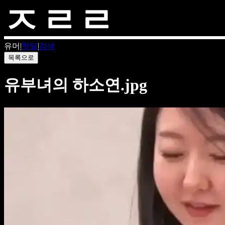
유머
|
핫딜
|
검색
목록으로
유부녀의 하소연.jpg