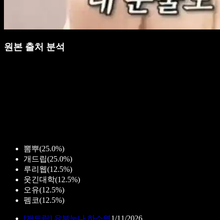
원본 출처 분석
뽐뿌
(
25.0%
)
개드립
(
25.0%
)
루리웹
(
12.5%
)
웃긴대학
(
12.5%
)
오유
(
12.5%
)
펨코
(
12.5%
)
[
개드립
]
유부눈나 하소연
1/11/2026