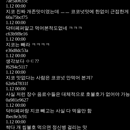
7ae5a0635c
1.12 00:00
지코 진짜 개존맛이였는데 ㅡㅡ
코코넛맛에 한없이 근접한게
60a75bcf75
1.12 00:00
닥터페퍼말고 먹어본적도없네 ㅋㅋㅋ
c63b9f8e16
1.12 00:00
지코는 빼라 ㅋㅋㅋㅋ
e36d8dc53a
1.12 00:00
생각보다 ㅇㄷ??
f6294c5117
1.12 00:00
지코 맛없다는 사람은 코코넛 안먹어 본겨?
62eb47831f
1.12 00:00
사실 저런 장수 음료수들은 대체적으로 호불호가 없어야 가
0a981e9627
1.12 00:00
닥터페퍼랑 지코 빼고는 사실 다 먹을만 함
fbec8e3c91
1.12 00:00
싹다 개 씹불호 먹으면 정신병 걸리는 맛