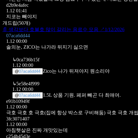
d2b9e4afec
1.12 01:41
지코는 빼야지
개드립
(
50
개)
📄
생각보다 호불호 많이 갈리는 음료수 모음
↗
1/12/2026
07aca6dd44
1.12 00:00
솔의눈, ZICO는 나가라 뒤지기 싫으면
↳
0ca736b15f
1.12 00:00
Zico는 나가 뒤져야지 뭔소리야
@
07aca6dd44
↳
5e58e4f999
1.12 00:00
1.5L 상품 기원. 페퍼 빼곤 다 최애여.
@
07aca6dd44
e91b10949f
1.12 00:00
극호 극호 호 극호(집에 항상 박스로 구비해둠) 극호 극호 개
3fc3071407
1.12 00:00
아침햇살은 진짜 개맛있는데
c254b45d3e