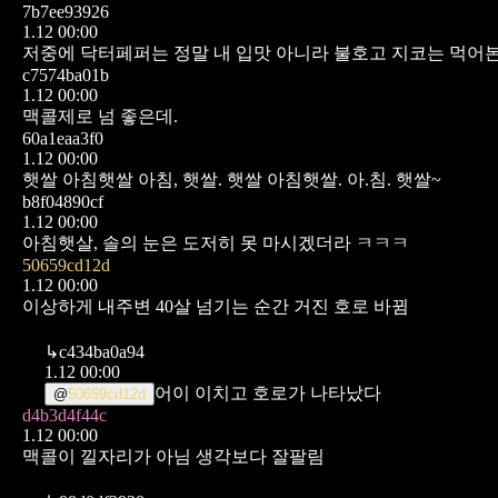
7b7ee93926
1.12 00:00
저중에 닥터페퍼는 정말 내 입맛 아니라 불호고 지코는 먹어
c7574ba01b
1.12 00:00
맥콜제로 넘 좋은데.
60a1eaa3f0
1.12 00:00
햇쌀 아침햇쌀 아침, 햇쌀.
햇쌀 아침햇쌀. 아.침. 햇쌀~
b8f04890cf
1.12 00:00
아침햇살, 솔의 눈은 도저히 못 마시겠더라 ㅋㅋㅋ
50659cd12d
1.12 00:00
이상하게 내주변 40살 넘기는 순간 거진 호로 바뀜
↳
c434ba0a94
1.12 00:00
어이 이치고 호로가 나타났다
@
50659cd12d
d4b3d4f44c
1.12 00:00
맥콜이 낄자리가 아님 생각보다 잘팔림