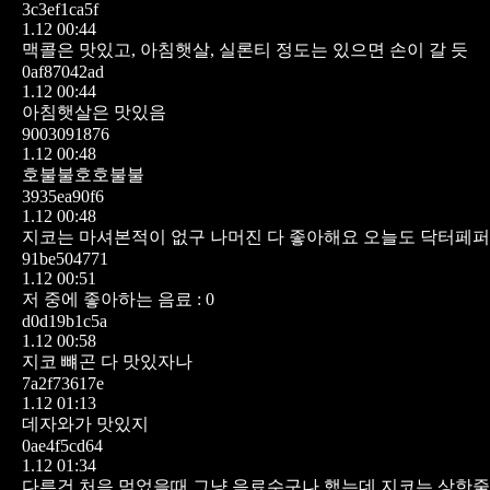
3c3ef1ca5f
1.12 00:44
맥콜은 맛있고,
아침햇살, 실론티 정도는 있으면 손이 갈 듯
0af87042ad
1.12 00:44
아침햇살은 맛있음
9003091876
1.12 00:48
호불불호호불불
3935ea90f6
1.12 00:48
지코는 마셔본적이 없구 나머진 다 좋아해요
오늘도 닥터페퍼
91be504771
1.12 00:51
저 중에 좋아하는 음료 : 0
d0d19b1c5a
1.12 00:58
지코 뺴곤 다 맛있자나
7a2f73617e
1.12 01:13
데자와가 맛있지
0ae4f5cd64
1.12 01:34
다른건 처음 먹었을때 그냥 음료수구나 했는데 지코는 상한줄