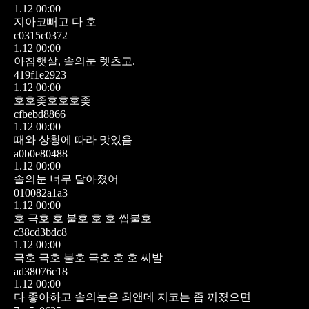
1.12 00:00
지아코빼고 다 호
c0315c0372
1.12 00:00
아침햇살, 솔의눈 렛츠고.
419f1e2923
1.12 00:00
호호좆호호호좆
cfbebd8866
1.12 00:00
때와 상황에 따라 맛있음
a0b0e80488
1.12 00:00
솔의눈 너무 달아졌어
010082a1a3
1.12 00:00
호 극호 호 불호 호 호 씹불호
c38cd3bdc8
1.12 00:00
극호 극호 불호 극호 호 호 씨발
ad38076c18
1.12 00:00
다 좋아하고 솔의눈은 최앤데 지코는 좀 꺼졌으면