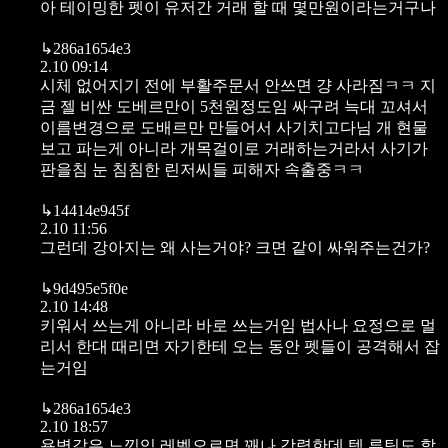
아 테이밍한 펫이 유저간 거래 할 때 몇만원이라는거구나
↳
286a1654e3
2.10 09:14
시체 없어지기 전에 부활주문서 안쓰면 걍 사라짐ㅋㅋ 지
금 젤 비싼 도베르만이 5천원정도임 싸구려 늑대 꼬셔서
이름변경으로 도배르만 만들어서 사기치고다님 개 현물
보고 파는게 아니라 개목걸이로 거래하는거라서 사기가
판을침 눈 침침한 린저씨들 피해자 속출중ㅋㅋ
↳
14414e945f
2.10 11:56
그런데 강아지는 왜 사는거야? 크면 같이 싸워주는건가?
↳
9d495e5f0e
2.10 14:48
키워서 쓰는게 아니라 바로 쓰는거임 법사나 요정으로 멀
리서 한대 때리면 자기한테 오는 동안 펫들이 공격해서 잡
는거임
↳
286a1654e3
2.10 18:57
용병같은 느낌임 레벨오르면 꽤나 강력한데 템 루팅도 할