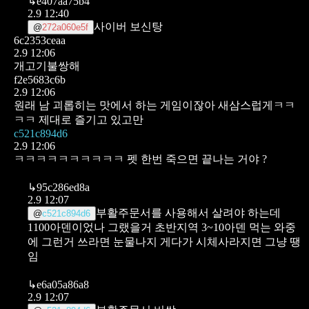
↳
e407aa75b4
2.9 12:40
사이버 보신탕
@
272a060e5f
6c2353ceaa
2.9 12:06
개고기불쌍해
f2e5683c6b
2.9 12:06
원래 남 괴롭히는 맛에서 하는 게임이잖아 새삼스럽게ㅋㅋ
ㅋㅋ 제대로 즐기고 있고만
c521c894d6
2.9 12:06
ㅋㅋㅋㅋㅋㅋㅋㅋㅋㅋ 펫 한번 죽으면 끝나는 거야 ?
↳
95c286ed8a
2.9 12:07
부활주문서를 사용해서 살려야 하는데
@
c521c894d6
1100아덴이었나 그랬을거 초반지역 3~10아덴 먹는 와중
에 그런거 쓰라면 눈물나지
게다가 시체사라지면 그냥 땡
임
↳
e6a05a86a8
2.9 12:07