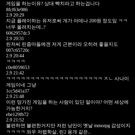
게임을 하는이유? 상대 빡치라고 하는겁니다
8fcf63e986
2.9 20:29
지금 플레이하는 유저로써 개가 아데나 200원 정도임 ㅋㅋ
너무 올려치는데..?
6062957dc3
2.9 20:31
린저씨 린줌마들에겐 저게 근본이라 오히려 좋을지도
007c65720c
2.9 20:44
ㅋㅋㅋㅋ
c0e8059653
2.9 21:42
ㅋㅋㅋㅋㅋㅋㅋㅋㅋㅋㅋㅋㅋㅋㅋㅋㅋㅋㅋㅋ ㅈㄴ 사나이
게임이네 그냥
1cc5d41a37
2.9 21:48
이런 망가진 게임을 하는 사람이 있단 말이야? 어떤 세상에
가능한거지?
ebe129fb72
2.9 21:52
불편하면 불편한거지만 저런 낭만이 옛날 mmorpg 감성이지
ㅋㅋㅋㅋ 와우 저렙학살, 린2 용개 같은..