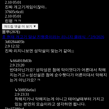
2.10 05:01
진짜 개고기게임이잖아..
37605c6cd1
2.10 05:01
린평 ㅋㅋ
개드립 댓글 더 보기 ▼
뽐뿌
(
28
개)
📄
현재 개고기 말살 진행중이라는 리니지 클래식
↗
2/9/2026
3d0284405b
2.9 12:32
진짜 리지니보면 성악설이 맞는거 같여;;;
↳
66491fb83b
2.9 23:20
반대아닌가요? 성악성은 첨에 악이엿다가 어른대서 착해
지는거고ㅠ성선설은 첨에 순수햇다가 어른이대서 악해지
는거 아닌가요? ㅋ
↳
50f856e0a1
2.9 23:31
착해지거나 악해지는게 아니고
태어날때부터 가지고
있는 본연의 모습이라고 생각하면 됩니다.
5be37380cd