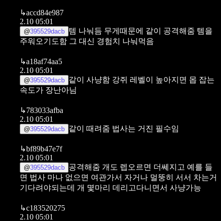
↳
accd84e987
2.10 05:01
템 나눠듬 무게때문에
같이 공격해줌
템을
@
395529dacb
주워오기도함
그 대신 경험치 나눠먹음
↳
a18af74aa5
2.10 05:01
같이 사냥함
강쥐 레벨이 높아지면 몹 잡는
@
395529dacb
속도가 장난아님
↳
783033afba
2.10 05:01
같이 때려줌 법사는 거진 필수임
@
395529dacb
↳
bf89b47e7f
2.10 05:01
공격해줌 개도 렙오르면 더쎄지고
예를 들
@
395529dacb
면 법사 마나 없으면 여관가서 자거나 멀뚱히 서서 차는거
기다려야되는데 개 몇마리 데리고다니면서 사냥가능
↳
c183520275
2.10 05:01