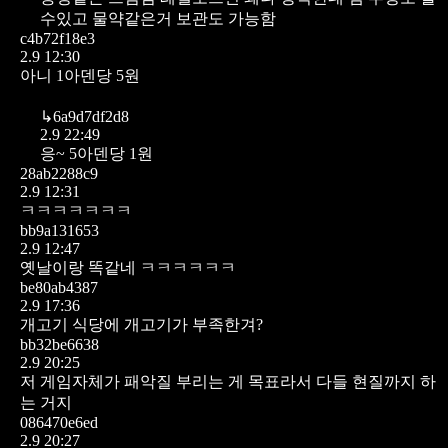
수있고 물약같은거 보관도 가능함
c4b72f18e3
2.9 12:30
아니 1아덴당 5원
↳
6a9d7df2d8
2.9 22:49
응~ 5아덴당 1원
28ab2288c9
2.9 12:31
ㅋㅋㅋㅋㅋㅋㅋ
bb9a131653
2.9 12:47
옛날이랑 똑같네 ㅋㅋㅋㅋㅋㅋ
be80ab4387
2.9 17:36
개고기 식당에 개고기가 부족한겨?
bb32be6638
2.9 20:25
저 게임자체가 패악질 부리는 게 목표라서 다들 현질까지 하
는 거지
086470e6ed
2.9 20:27