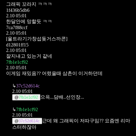
그래픽 꼬라지 ㅋㅋㅋ
1f436b5db6
2.10 05:01
한달안에 망할듯 ㅋㅋ
7ca7f88ccf
2.10 05:01
[울트라기가창섭돚거스까콘]
d12801ff15
2.10 05:01
잘지내고 있는거 같네
7fb1e1cf92
2.10 05:01
이게임 재밌음?? 어렸을때 삼촌이 이거하던데
↳
37c52d614c
2.10 05:01
으윽...담배..선인장...
@
7fb1e1cf92
↳
7fb1e1cf92
2.10 05:01
근데 왜 그래픽이 저따구임?? 요즘엔 리마
@
37c52d614c
스터하잖아