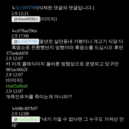
↳
5c1597f789
[삭제된 댓글의 댓글입니다.]
2.9 12:21
[이미지]
@
40ed4858b3
↳
cd78aa59ea
2.9 17:06
몇년전 살던동내 가봤더니 개고기 식당 다
@
5c1597f789
흑염소로 전환했던지 망했더라
흑염소를 드십시오 휴먼
375a4ed459
2.9 12:07
캬 이게 클래식이지 올바른 방향성으로 운영되고 있구만
985ac6662f
2.9 12:07
[이미지]
e6a05a86a8
2.9 12:07
개죽인유저를 죽이는게 아니라??
↳
b08c497b97
2.9 12:08
"내가 가질 수 없다면 그 누구도 가져선 안
@
e6a05a86a8
돼"