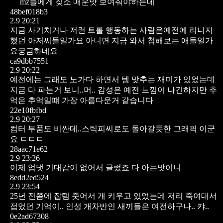
mz들에게 짖소 매운맛 보여줘야하는데
48bef018b3
2.9 20:21
지금 사기치거나 저런 트롤 행동하는 사람은예전에 리니지
했던 아저씨들일가요 아니면 지금 와서 첨해보는 애들일가
요궁금하네요
ca9dbb7551
2.9 20:22
예전에는 그래도 노가다 하면서 템 맞추는 재미가 있었는데
지금 다 파는거 보니..머..
감성은 예전 느낌이 나긴하지만 추
억은 추억일떄 가장 아름다운거 같습니다
22e10fbfbd
2.9 20:27
컴터 부품도 비싼데..스틱피씨로도 돌아갈듯한 그래픽 이군
요 ㄷㄷㄷ
28aac71e62
2.9 23:26
이제 업댓 기대감이 없어서 글렀죠 다 아는맛이니
8edd2ed524
2.9 23:54
25년 전쯤에 잡템 줏어서 개 키우고 있었는데 저리 죽여대서
접었던 기억이..
인성 개차반인 새끼들은 여전하구나.. 캬..
0e2ad67308