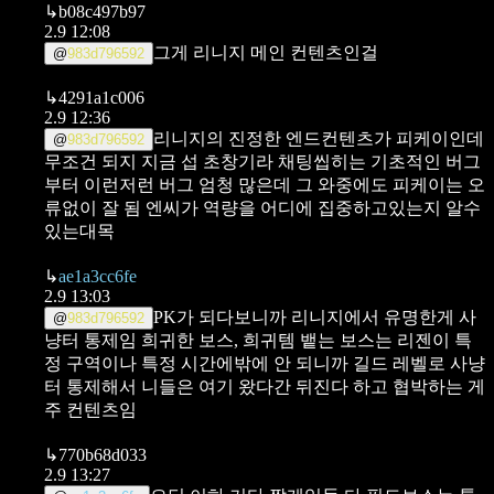
↳
b08c497b97
2.9 12:08
그게 리니지 메인 컨텐츠인걸
@
983d796592
↳
4291a1c006
2.9 12:36
리니지의 진정한 엔드컨텐츠가 피케이인데
@
983d796592
무조건 되지
지금 섭 초창기라 채팅씹히는 기초적인 버그
부터 이런저런 버그 엄청 많은데
그 와중에도 피케이는 오
류없이 잘 됨
엔씨가 역량을 어디에 집중하고있는지 알수
있는대목
↳
ae1a3cc6fe
2.9 13:03
PK가 되다보니까 리니지에서 유명한게 사
@
983d796592
냥터 통제임
희귀한 보스, 희귀템 뱉는 보스는 리젠이 특
정 구역이나 특정 시간에밖에 안 되니까
길드 레벨로 사냥
터 통제해서 니들은 여기 왔다간 뒤진다 하고 협박하는 게
주 컨텐츠임
↳
770b68d033
2.9 13:27