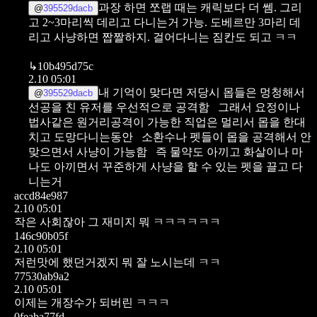
과장 하면 쪼랩 때는 캐릭보다 더 쎔.
그리
@
395529dacb
고 2~3마리씩 데리고 다니는거 가능.
도베르만 3마리 데
리고 사냥하면 짭짤하지. 걸어다니는 짐칸도 되고 ㅋㅋ
↳
10b495d75c
2.10 05:01
내 기억이 맞다면 저당시 몹들은 멍청해서
@
395529dacb
선공을 친 유저를 우선적으로 공격함
그래서 요정이나
법사같은 원거리공격이 가능한 직업은 멀리서 몹을 한대
치고 도망다니는동안
소환수나 펫들이 몹을 공격해서 안
맞으면서 사냥이 가능함
즉 물약도 아끼고 화살이나 마
나도 아끼면서 꾸준하게 사냥을 할 수 있는 펫을 끌고 다
니는거
accd84e987
2.10 05:01
작은 사회잖아 그 재미지 뭐 ㅋㅋㅋㅋㅋㅋ
146c90b05f
2.10 05:01
저런맛에 했던거겠지 뭐 잘 노시는데 ㅋㅋ
77530ab9a2
2.10 05:01
이제는 개장수가 되버린 ㅋㅋㅋ
0feaba77fd