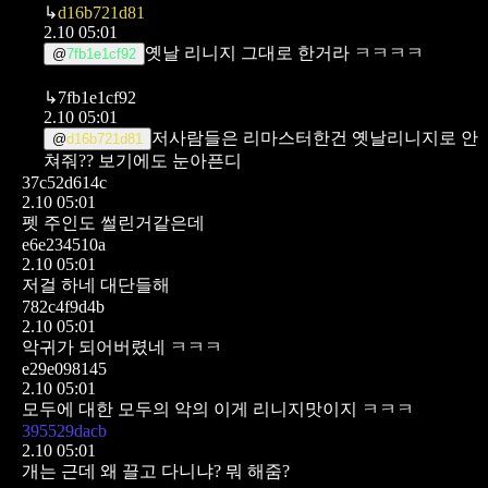
↳
d16b721d81
2.10 05:01
옛날 리니지 그대로 한거라 ㅋㅋㅋㅋ
@
7fb1e1cf92
↳
7fb1e1cf92
2.10 05:01
저사람들은 리마스터한건 옛날리니지로 안
@
d16b721d81
쳐줘?? 보기에도 눈아픈디
37c52d614c
2.10 05:01
펫 주인도 썰린거같은데
e6e234510a
2.10 05:01
저걸 하네 대단들해
782c4f9d4b
2.10 05:01
악귀가 되어버렸네 ㅋㅋㅋ
e29e098145
2.10 05:01
모두에 대한 모두의 악의 이게 리니지맛이지 ㅋㅋㅋ
395529dacb
2.10 05:01
개는 근데 왜 끌고 다니냐? 뭐 해줌?