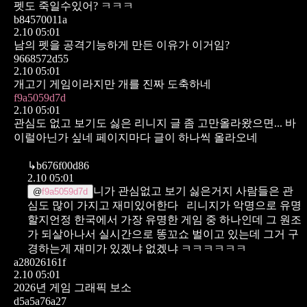
펫도 죽일수있어? ㅋㅋㅋ
b84570011a
2.10 05:01
남의 펫을 공격기능하게 만든 이유가 이거임?
9668572d55
2.10 05:01
개고기 게임이라지만 개를 진짜 도축하네
f9a5059d7d
2.10 05:01
관심도 없고 보기도 싫은 리니지 글 좀 고만올라왔으면... 바
이럴아닌가 싶네 페이지마다 글이 하나씩 올라오네
↳
b676f00d86
2.10 05:01
니가 관심없고 보기 싫은거지 사람들은 관
@
f9a5059d7d
심도 많이 가지고 재미있어한다
리니지가 악명으로 유명
할지언정 한국에서 가장 유명한 게임 중 하나인데 그 원조
가 되살아나서 실시간으로 똥꼬쇼 벌이고 있는데 그거 구
경하는게 재미가 있겠냐 없겠냐 ㅋㅋㅋㅋㅋㅋ
a28026161f
2.10 05:01
2026년 게임 그래픽 보소
d5a5a76a27