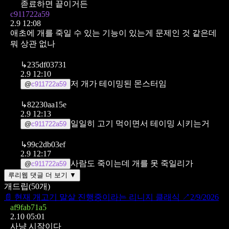
졷료하면 끝이거든
c911722a59
2.9 12:08
애초에 개를 죽일 수 있는 기능이 있는게 문제인 것 같은데
뭐 상관 없나
↳
235df03731
2.9 12:10
저 개가 테이밍된 몬스터임
@
c911722a59
↳
82230aa15e
2.9 12:13
일일히 고기 먹이면서 테이밍 시키는거
@
c911722a59
↳
99c2db03ef
2.9 12:17
사람도 죽이는데 개를 못 죽일리가
@
c911722a59
루리웹 댓글 더 보기 ▼
개드립
(
50
개)
📄
현재 개고기 말살 진행중이라는 리니지 클래식
↗
2/9/2026
af9fab71a5
2.10 05:01
사냥 시작이다