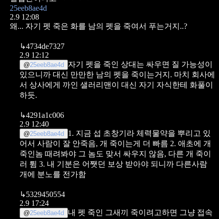
25eeb8ae4d
2.9 12:08
왜... 자기 펫 죽은 화를 남의 펫을 죽여서 푸는거지..?
↳
4734de7327
2.9 12:12
자기 펫을 죽인 상대는 싸우면 질 가능성이
@
25eeb8ae4d
있으니까 대신 만만한 남의 펫을 죽이는거지. 마치 회사에
서 상사에게 까인 샐러리맨이 대신 자기 자식한테 화풀이
하듯.
↳
4291a1c006
2.9 12:40
1. 지금 섭 초창기라 체력물약을 뿌리고 있
@
25eeb8ae4d
어서 사람이 잘 안죽음, 개 죽이는게 더 빠름
2. 애초에 개
죽인놈 때려봐야 그 놈도 맞서 싸우지 않음, 다른 개 죽이
러 튐
3. 내 기분은 어쨋던 보상 받아야 되니까 다른사람
개에 분노를 전가함
↳
5329450554
2.9 17:24
내 펫 죽인 그새끼 죽이려고하면 그냥 접속
@
25eeb8ae4d