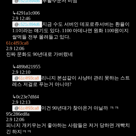
부활주문서 비쌈
@
c521c894d6
↳
4291a1c006
2.9 12:46
지금 수도 서버인 데포로쥬서버는 환율이
@
c521c894d6
1:1이라는 얘기도 있다.
1100 아데나면 원화 1100원이지
쌀먹들 전부 몰려들고 있다.
61c4f93ca8
2.9 12:06
진짜 문화도 90년대로 가버렸네
↳
489b821955
2.9 12:10
리니지 본섭같이 사냥터 관리 못하는 스트
@
61c4f93ca8
레스
저걸로 푸는거 아니야?
↳
0c23e7dfd4
2.9 12:13
이건 90년대가 찾아온거 아닐까 ㅋㅋ
@
61c4f93ca8
95c286ed8a
2.9 12:06
피니지 개키우는거 좋아하는 사람들은 저거 당하면 개빡치
긴 하지ㅋㅋ