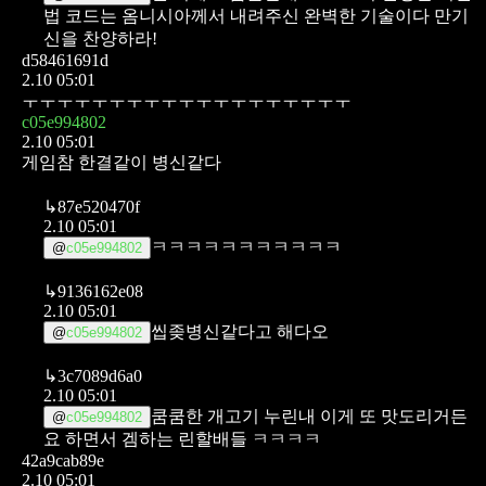
법 코드는 옴니시아께서
내려주신 완벽한 기술이다
만기
신을 찬양하라!
d58461691d
2.10 05:01
ㅜㅜㅜㅜㅜㅜㅜㅜㅜㅜㅜㅜㅜㅜㅜㅜㅜㅜㅜ
c05e994802
2.10 05:01
게임참 한결같이 병신같다
↳
87e520470f
2.10 05:01
ㅋㅋㅋㅋㅋㅋㅋㅋㅋㅋㅋ
@
c05e994802
↳
9136162e08
2.10 05:01
씹좆병신같다고 해다오
@
c05e994802
↳
3c7089d6a0
2.10 05:01
쿰쿰한 개고기 누린내 이게 또 맛도리거든
@
c05e994802
요 하면서 겜하는 린할배들 ㅋㅋㅋㅋ
42a9cab89e
2.10 05:01