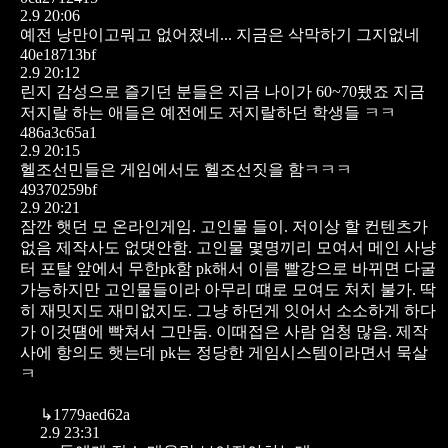
2.9 20:06
예전 낭만이고뭐고 없어졌네... 지금은 삭막하기 그지없네
40e18713bf
2.9 20:12
린지 감성으로 즐기던 분들은 지금 나이가 60~70됐죠
지금
저지랄 하는 애들은 예전에도 저지랄하던 학생들 ㅋㅋ
486a3c65a1
2.9 20:15
헬조선민들은 게임에서도 헬조선짓을 함ㅋㅋㅋ
49370259bf
2.9 20:21
잠깐 햇던 모 온라인게임.
고인물 들이. 저이상 할 컨텐츠가
없음
제작사도 없댓안함.
고인물 몇명끼리 모여서 메인 사냥
터 포탈 앞에서 무한pk함
pk해서 이름 빨강으로 바뀌면 다굴
가능하지만 고인물들이라 아무리 떄로 모여도 처치 불가.
딱
히 재밋지도 재미없지도. 그냥 하던게 잇어서 소소하게 하다
가 이것떔에 빡쳐서 그만둠.
이때접은 사람 엄청 많음.
제작
사에 항의도 햇는데 pk는 정당한 게임시스템이라면서 묵살
ㅋ
↳
1779aed62a
2.9 23:31