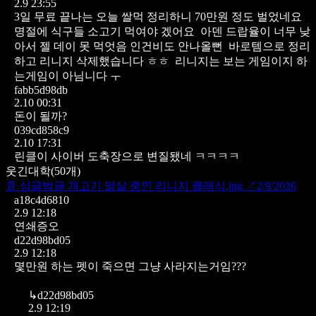
2.9 23:55
3일 무료 끝나는 오늘 쌀먹 정리하니 70만원 정도 벌었네요
명절에 식구들 소고기 먹여야 겠어요 아덴 드랍율이 너무 낮
아서 젤 데이 못 먹엇음 인건비도 안나올뻔 바로템으로 정리
하고 리니지 삭제했습니다 ㅎㅎ 리니지는 보는 게임이지 하
는게임이 아님니다 ㅜ
fabb5d98db
2.10 00:31
돈이 될까?
039cd858c9
2.10 17:31
린클이 사이버 도축장으로 변질됐네 ㅋㅋㅋㅋ
웃긴대학
(
50
개)
📄
싱글벙글 개고기 말살 중인 리니지 클래식.jpg
↗
2/9/2026
a18c4d6810
2.9 12:18
연쇄증오
d22d98bd05
2.9 12:18
몇만원 하는 펫이 죽으면 그냥 사라지는거임???
↳
d22d98bd05
2.9 12:19