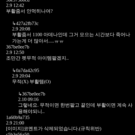
2.9 12:42
부활줌서 안먹히나여?
↳
427a2fb73c
2.9 20:08
부활줌서 1100 아데나인데 그거 모으는 시간보다 죽어나
가는게 더 많아서.....ㅠㅠ
367be0ee7b
2.9 12:50
조만간 펫무적 아이템팔겠지..
↳
0a7da42c95
2.9 20:04
무적(X)
부활템(O)
↳
367be0ee7b
2.10 09:16
그렇네요. 무적이면 한번팔고 끝인데
부활이면 계속 사
용해야되니..
1a60b9a735
2.9 21:00
[이미지]코멘트가 삭제되었습니다.(규칙위반)
c5b3e56a50