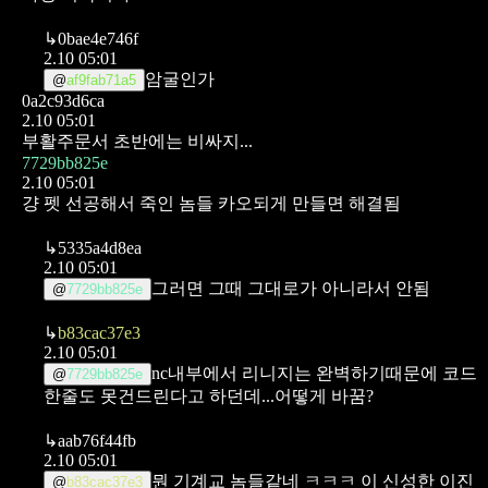
↳
0bae4e746f
2.10 05:01
암굴인가
@
af9fab71a5
0a2c93d6ca
2.10 05:01
부활주문서 초반에는 비싸지...
7729bb825e
2.10 05:01
걍 펫 선공해서 죽인 놈들 카오되게 만들면 해결됨
↳
5335a4d8ea
2.10 05:01
그러면 그때 그대로가 아니라서 안됨
@
7729bb825e
↳
b83cac37e3
2.10 05:01
nc내부에서 리니지는 완벽하기때문에 코드
@
7729bb825e
한줄도 못건드린다고 하던데...어떻게 바꿈?
↳
aab76f44fb
2.10 05:01
뭔 기계교 놈들같네 ㅋㅋㅋ
이 신성한 이진
@
b83cac37e3