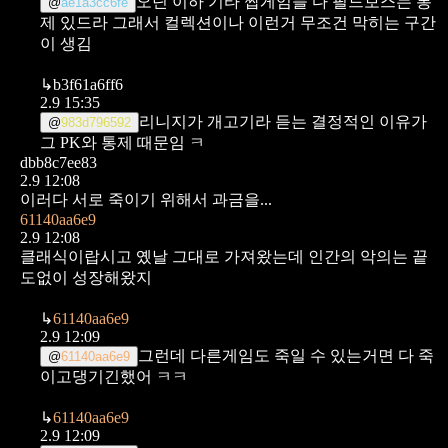
오딘 이하 기타 짭게임들 다 필드보스는 통
@
ae1a3cc6fe
제 있드라
그래서 컬렉션이나 이런거 무조건 막히는 구간
이 생김
↳
b3f61a6ff6
2.9 15:35
리니지가 개고기라 듣는 결정적인 이유가
@
983d796592
그 PK와 통제 때문임 ㅋ
dbb8c7ee83
2.9 12:08
이러다 서로 죽이기 위해서 과금을...
61140aa6e9
2.9 12:08
클래식이랍시고 옜날 그대로 가져왔는데
인간의 악의는 끝
도없이 성장해왔지
↳
61140aa6e9
2.9 12:09
그런데 다른게임도 죽일 수 있는거면 다 죽
@
61140aa6e9
이고댕기긴했어 ㅋㅋ
↳
61140aa6e9
2.9 12:09