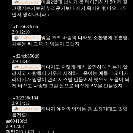
미르2할때 법사가 몹 테이밍해서 5마리 끌
@
61140aa6e9
고댕기는거보면 부러운거보다 저거 죽이면 템나오나가
먼저 생각나더라고
↳
f2e5683c6b
2.9 12:10
맞음 ㅋㅋ 바람의 나라도 소환빵에 초혼빵,
@
61140aa6e9
체류등 뭐 그 때 게임들이 그랬지
↳
d24eb850d6
2.9 13:48
리니지도 저렇게 개가 쓸만하다 라는게 알
@
61140aa6e9
려지고 사람들이 키우기 시작하니
죽이는 애들 나오다가
리니지가 멍뭉이 관리 시스템 만들어서 팻으로 도움이 되
게 바꾸고
나중엔 그걸 돈으로 바꾸게 BM을 만들었지
↳
0f2336c184
2.9 14:12
리니지 유저의 악의는 겜 초창기때도 있었
@
61140aa6e9
을정도니
aa69413fcf
2.9 12:08
밀렵단이냐고 ㅋㅋㅋㅋ