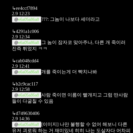
↳
ee4ccf7894
2.9 12:23
???: 그놈이 나보다 세더라고
@
e6a05a86a8
↳
4291a1c006
2.9 12:34
그 놈이 잠자코 맞아주나, 다른 개 죽이러
@
e6a05a86a8
진즉 튀었지 ㅋㅋ
↳
cab048cdd4
2.9 12:41
개를 죽이는게 더 빡치나봐
@
e6a05a86a8
↳
b2c9cac117
2.9 12:58
사람 죽이면 이름이 빨개지고
그럼 딴사람
@
e6a05a86a8
들이 다굴칠 수 있음
↳
d749630406
2.9 14:36
[이미지]
나만 불행할 수 없어
해보니 다른
@
e6a05a86a8
유저 괴로워 하는 거 재미있네
히히 나는 도살자다 어차피