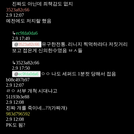
진짜도 아닌데 죄책감도 없지
3523a82c66
2.9 12:07
예전에도 저지랄 했음
↳
ec9fda0da6
2.9 17:49
유구한전통. 리니지 찍먹하랴다 저짓거리
@
3523a82c66
보고 접은게 신의한수였음 ㅂㅅ들
↳
3523a82c66
2.9 17:50
ㅇㅇ 나도 세퍼드 1분컷 당해서 접음
@
ec9fda0da6
b08c497b97
2.9 12:07
ㄹㅇ 서부 개척 시대냐고
51193b3e88
2.9 12:08
진짜 개를 죽이네...??(가짜개)
983d796592
2.9 12:08
PK도 됨?