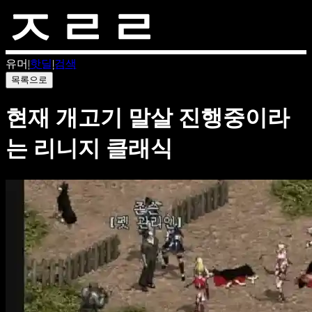
유머
|
핫딜
|
검색
목록으로
현재 개고기 말살 진행중이라
는 리니지 클래식