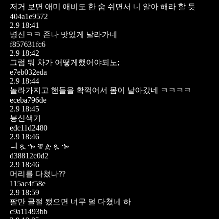
저거 보면 애미 애비도 한 숨 쉬면서 니 알아 해라 할 듯
404a1e9572
2.9 18:41
병신ㅋㅋ 존나 맛있게 날라가네
f857631fc6
2.9 18:42
그럼 뭐 차가 어떻게했어야되노;
e7eb032eda
2.9 18:44
놀라가지고 핸들을 확꺽어서 몸이 날아갔네 ㅋㅋㅋㅋ
eceba796de
2.9 18:45
븅신색기
edc11d2480
2.9 18:46
ㅢ ጿ ኈ ቼ ዽ ጿ ኈ
d38812c0d2
2.9 18:46
머리를 다쳤나??
115ac4f58e
2.9 18:59
팔만 골절 됐으면 너무 덜 다쳤네 하
c9a11493bb