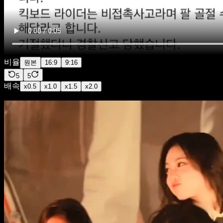
비율
원본
16:9
9:16
5
5
배속
x
0.5
x
1.0
x
1.5
x
2.0