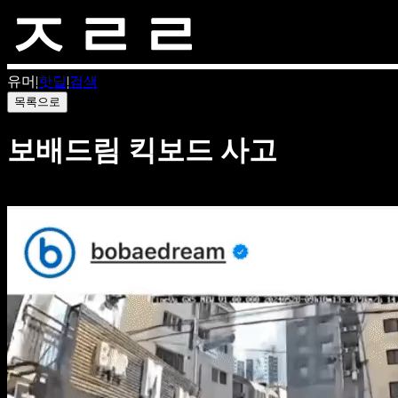
유머
|
핫딜
|
검색
목록으로
보배드림 킥보드 사고