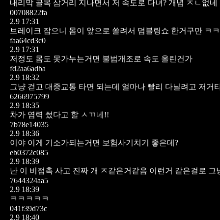
내리막 골목 삼거리 지나면서 저 속도로 다녀? 개념 ㅈㄴ없네
00708822fa
2.9 17:31
브레이크 잡으니 몸이 앞으로 쏠려서 덤블링쇼 한거구만 ㅋㅋ
faa64cd3c0
2.9 17:31
저정도 몸도 못가누는거면
불법개조로 속도 올린건가
fd2aa6adba
2.9 18:32
그냥 걷고 대중교통 타면 되는데 얼마나 빨리 다닐려고 저거
6266975799
2.9 18:35
차가 염력 썼다고 할 ㅅㄲ네!!
7b78e14035
2.9 18:36
이야 이게 기소가되는거면 보험사기치기 좋은데?
eb0372c085
2.9 18:39
난 이 비접촉 사고 진짜 개 ㅈ같은거같음 이런거 같은걸로 
7644324aa5
2.9 18:39
ㅋㅋㅋㅋㅋ
041f39d73c
2.9 18:40