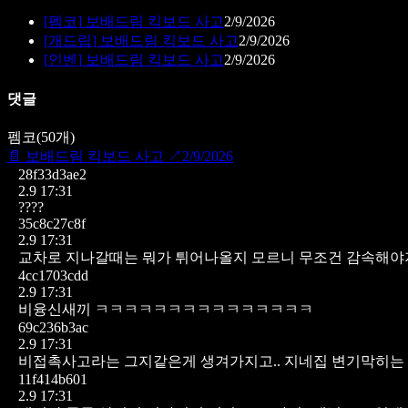
[
펨코
]
보배드림 킥보드 사고
2/9/2026
[
개드립
]
보배드림 킥보드 사고
2/9/2026
[
인벤
]
보배드림 킥보드 사고
2/9/2026
댓글
펨코
(
50
개)
📄
보배드림 킥보드 사고
↗
2/9/2026
28f33d3ae2
2.9 17:31
????
35c8c27c8f
2.9 17:31
교차로 지나갈때는 뭐가 튀어나올지 모르니 무조건 감속해야
4cc1703cdd
2.9 17:31
비융신새끼 ㅋㅋㅋㅋㅋㅋㅋㅋㅋㅋㅋㅋㅋㅋㅋ
69c236b3ac
2.9 17:31
비접촉사고라는 그지같은게 생겨가지고.. 지네집 변기막히는 
11f414b601
2.9 17:31