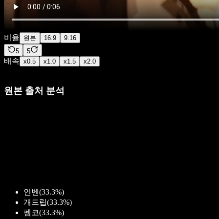
비율
원본
16:9
9:16
5
5
배속
x
0.5
x
1.0
x
1.5
x
2.0
원본 출처 분석
인벤
(
33.3%
)
개드립
(
33.3%
)
펨코
(
33.3%
)