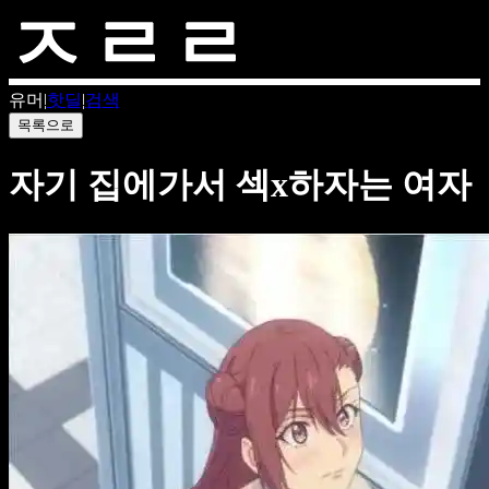
유머
|
핫딜
|
검색
목록으로
자기 집에가서 섹x하자는 여자