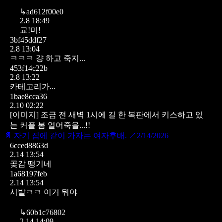
↳
ad612f00e0
2.8 18:49
교!미!
3bf45ddf27
2.8 13:04
ㅋㅋㅋ 걍 하고 죽지...
453f14c22b
2.8 13:22
카테고리가...
1bae8cca36
2.10 02:22
[이미지]
조금 전 새벽 1시에 길 한 복판에서 키스하고 있
는 커플 봄
얼어죽을...!!
📄
자기 집에 같이 가자는 여자후배.
↗
2/14/2026
6cced8863d
2.14 13:54
곶감 땡기네
1a68197feb
2.14 13:54
시발ㅋㅋ 이거 뭐야
↳
60b1c76802
2.14 14:09