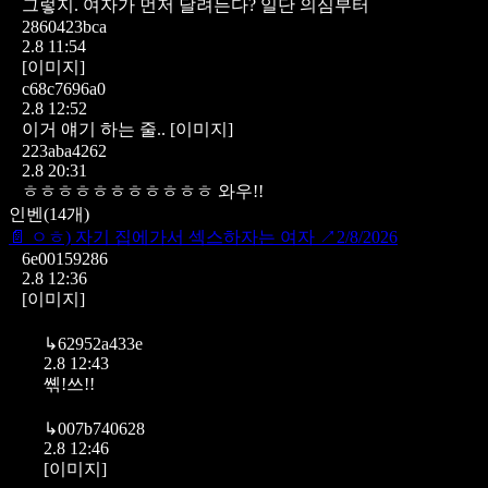
그렇지. 여자가 먼저 달려든다? 일단 의심부터
2860423bca
2.8 11:54
[이미지]
c68c7696a0
2.8 12:52
이거 얘기 하는 줄..
[이미지]
223aba4262
2.8 20:31
ㅎㅎㅎㅎㅎㅎㅎㅎㅎㅎㅎ
와우!!
인벤
(
14
개)
📄
ㅇㅎ) 자기 집에가서 섹스하자는 여자
↗
2/8/2026
6e00159286
2.8 12:36
[이미지]
↳
62952a433e
2.8 12:43
쎾!쓰!!
↳
007b740628
2.8 12:46
[이미지]