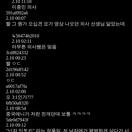
2.10 11:18
이종민 의사
591af092a6
2.10 00:07
짤 그 뭔가 오십견 요가 영상 나오던 의사 선생님 닮았는데
↳
50474b2010
2.10 02:11
아무튼 의사쌤은 맞음
3cdf824332
2.10 00:23
짤 ㅇㄷ
2d196df142
2.10 00:52
ㅇㄷ
a6017af7fa
2.10 02:00
오 3:1인가???
6fb50a8320
2.10 08:54
중국애니가 저런 전개던데 보통 ㅋㅋㅋㅋ
5de0d7943f
2.10 09:12
"닌자 잇토키" 라는 작품임. 저 남자애가 평범하게 살다가 사