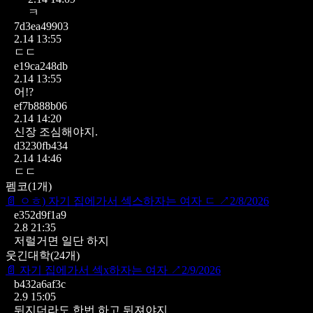
ㅋ
7d3ea49903
2.14 13:55
ㄷㄷ
e19ca248db
2.14 13:55
어!?
ef7b888b06
2.14 14:20
신장 조심해야지.
d3230fb434
2.14 14:46
ㄷㄷ
펨코
(
1
개)
📄
ㅇㅎ) 자기 집에가서 섹스하자는 여자 ㄷ
↗
2/8/2026
e352d9f1a9
2.8 21:35
저럴거면 일단 하지
웃긴대학
(
24
개)
📄
자기 집에가서 섹x하자는 여자
↗
2/9/2026
b432a6af3c
2.9 15:05
뒤지더라도 한번 하고 뒤져야지