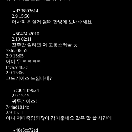
↳
d3f6803614
2.9 15:50
어차피 뒤질거 쌀때 한방에 보내주세요
↳
50474b2010
2.10 02:11
꼬추만 짤리면 더 고통스러울 듯
73fda06f55
2.9 15:05
어이 무 ㅋㅋㅋㅋ
f4ca7d463c
2.9 15:06
코드기어스 느낌나네?
↳
cd641b9624
2.9 15:15
귀두기어스!
744ad1814c
2.9 15:11
아니 저때죽임되잖아 감이좋네요 같은 말 할 시간에
↳
48e5cc72ed