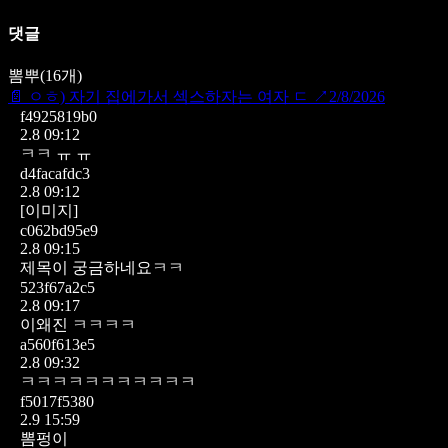
댓글
뽐뿌
(
16
개)
📄
ㅇㅎ) 자기 집에가서 섹스하자는 여자 ㄷ
↗
2/8/2026
f4925819b0
2.8 09:12
ㅋㅋ ㅠ ㅠ
d4facafdc3
2.8 09:12
[이미지]
c062bd95e9
2.8 09:15
제목이 궁금하네요ㅋㅋ
523f67a2c5
2.8 09:17
이왜진 ㅋㅋㅋㅋ
a560f613e5
2.8 09:32
ㅋㅋㅋㅋㅋㅋㅋㅋㅋㅋㅋ
f5017f5380
2.9 15:59
뽐펑이