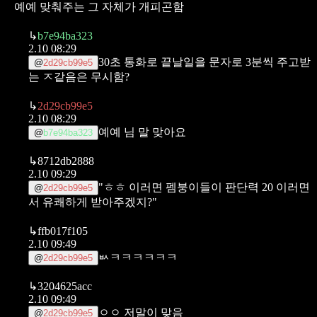
예예 맞춰주는 그 자체가 개피곤함
↳
b7e94ba323
2.10 08:29
30초 통화로 끝날일을 문자로 3분씩 주고받
@
2d29cb99e5
는 ㅈ같음은 무시함?
↳
2d29cb99e5
2.10 08:29
예예 님 말 맞아요
@
b7e94ba323
↳
8712db2888
2.10 09:29
"ㅎㅎ 이러면 펨붕이들이 판단력 20 이러면
@
2d29cb99e5
서 유쾌하게 받아주겠지?"
↳
ffb017f105
2.10 09:49
ㅄㅋㅋㅋㅋㅋㅋ
@
2d29cb99e5
↳
3204625acc
2.10 09:49
ㅇㅇ 저말이 맞음
@
2d29cb99e5