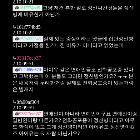
2.10 10:21
그냥 저건 흔한 말로 정신나간것들을 정신
@
181f774bd5
병에 비유한거 아닌가
↳
181f774bd5
2.10 10:22
실제 있는 증상이라는 댓글에 집단정신병
@
a59a032545
이라고 가정을 한거니깐 비유가 아니라고 읽었는데
↳
93317eeb37
2.10 09:51
아이유 같은 연애인들도 전화공포증 있다
@
0b2d66c62d
고 고백했는데 이 분들도 그러면 정신병인가요? ㅠㅠ
본
문 내용처럼 무례한거랑
실제로 전화공포증이 있는거랑
은 별개지
↳
8fa90af304
2.10 09:59
연애인이 아니라 연예인이구요
연예인이랑
@
93317eeb37
일반인이랑 다른가요?
전화공포증이 정신병이라고 아무
도 한적이 없고
그게 정신병이라면 아이유도 정신병이겠
죠
아이유는 뭐 사람 아닌가요?