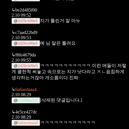
↳
be2d485f00
2.10 09:52
지가 틀린거 잘 아누
@
2d29cb99e5
↳
c7aad22bd9
2.10 09:53
예 님 말은 틀려요
@
2d29cb99e5
↳
f8fe4679da
2.10 09:55
ㅋㅋㅋㅋㅋㅋㅋㅋㅋㅋㅋ
이런 애들이 저렇
@
2d29cb99e5
게 쿨한척 써놓고 속으로는 지가 낫다라고 ㅈㄴ음침하게
생각하는거잖아 개소름이다 진짜
↳
6a6aedaaa4
2.10 08:29
[삭제된 댓글입니다.]
@
b7e94ba323
↳
4e5ce427dc
2.10 08:29
ㅋㅋㅋㅋㅋㅋㅋㅋㅋㅋㅋㅋ
@
6a6aedaaa4