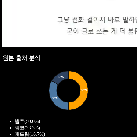
원본 출처 분석
뽐뿌
(
50.0%
)
펨코
(
33.3%
)
개드립
(
16.7%
)