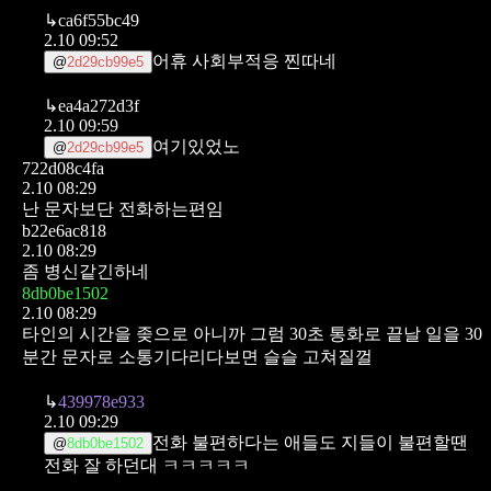
↳
ca6f55bc49
2.10 09:52
어휴 사회부적응 찐따네
@
2d29cb99e5
↳
ea4a272d3f
2.10 09:59
여기있었노
@
2d29cb99e5
722d08c4fa
2.10 08:29
난 문자보단 전화하는편임
b22e6ac818
2.10 08:29
좀 병신같긴하네
8db0be1502
2.10 08:29
타인의 시간을 좆으로 아니까 그럼
30초 통화로 끝날 일을 30
분간 문자로 소통기다리다보면 슬슬 고쳐질껄
↳
439978e933
2.10 09:29
전화 불편하다는 애들도
지들이 불편할땐
@
8db0be1502
전화 잘 하던대 ㅋㅋㅋㅋㅋ