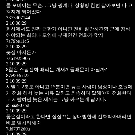
콜 포비아는 무슨... 그냥 핑계다.
상황병 한번 잡아보면 다 고
쳐지게 되어있다.
3373d07144
2.10 08:29
회사에서도 진짜 급한거 아니면 전화 잘안하긴함
근데 참석
해야되는 회의나 모임에 부재인건 전화가 맞지
7a79be11c5
2.10 08:29
늦질 마시든가
7a61925966
2.10 09:29
8할은 스팸전화 때리는 개새끼들때문이 아닐까?
87e903cd22
2.10 09:29
시발 1, 2분도 아니고
15분이면 늦는 사람이 팀장이나 조원에
게 전화 해서 늦는 사유 말하고 죄송하다 말해야지
전화한다
고 지랄하면 늦은 새끼는 그냥 짜르는게 답이다.
a55aa907bd
2.10 09:29
좋은점이라고 한다면 질질끄는 상대방한테 전화박아버리면
바로 일처리해줌
7dd7972d0a
2.10 09:29