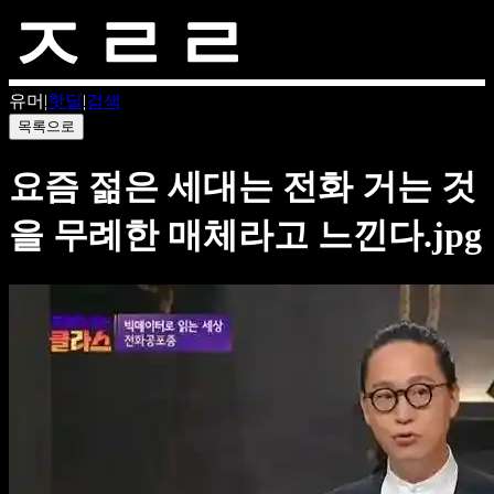
유머
|
핫딜
|
검색
목록으로
요즘 젊은 세대는 전화 거는 것
을 무례한 매체라고 느낀다.jpg