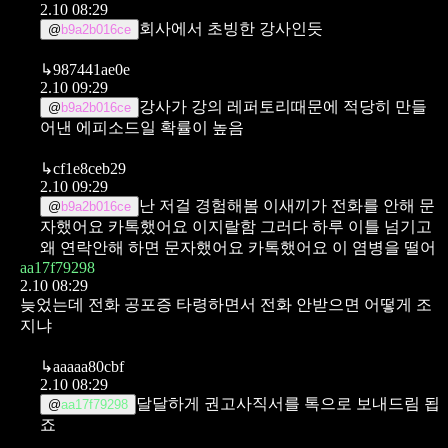
2.10 08:29
회사에서 초빙한 강사인듯
@
b9a2b016ce
↳
987441ae0e
2.10 09:29
강사가 강의 레퍼토리때문에 적당히 만들
@
b9a2b016ce
어낸 에피소드일 확률이 높음
↳
cf1e8ceb29
2.10 09:29
난 저걸 경험해봄 이새끼가 전화를 안해 문
@
b9a2b016ce
자했어요 카톡했어요 이지랄함 그러다 하루 이틀 넘기고
왜 연락안해 하면 문자했어요 카톡했어요 이 염병을 떨어
aa17f79298
2.10 08:29
늦었는데 전화 공포증 타령하면서 전화 안받으면 어떻게 조
지냐
↳
aaaaa80cbf
2.10 08:29
달달하게 권고사직서를 톡으로 보내드림 됩
@
aa17f79298
죠