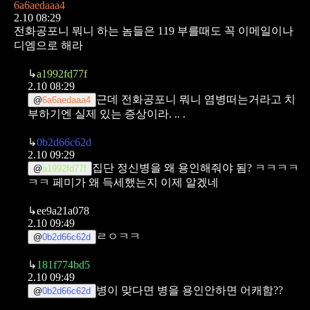
6a6aedaaa4
2.10 08:29
전화공포니 뭐니 하는 놈들은 119 부를때도 꼭 이메일이나
디엠으로 해라
↳
a1992fd77f
2.10 08:29
근데 전화공포니 뭐니 염병떠는거라고 치
@
6a6aedaaa4
부하기엔 실제 있는 증상이라. .. .
↳
0b2d66c62d
2.10 09:29
집단 정신병을 왜 용인해줘야 됨? ㅋㅋㅋㅋ
@
a1992fd77f
ㅋㅋ
페미가 왜 득세했는지 이제 알겠네
↳
ee9a21a078
2.10 09:49
ㄹㅇㅋㅋ
@
0b2d66c62d
↳
181f774bd5
2.10 09:49
병이 맞다면 병을 용인안하면 어캐함??
@
0b2d66c62d