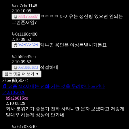
↳
ed7cbc1148
2.10 10:05
ㅋㅋㅋㅋ 아이유는 정신병 있으면 안되는
@
93317eeb37
그런존재임?
↳
0a1190c400
2.10 09:52
왜냐면 용인은 여성특별시거든요
@
0b2d66c62d
↳
2b6fccf5eb
2.10 09:52
적절하네
@
0b2d66c62d
펨코 댓글 더 보기 ▼
개드립
(
50
개)
📄
요즘 MZ세대는 전화 거는 것을 무례하다 느낀다
↗
2/10/2026
b9a2b016ce
2.10 08:29
회사 분위기가 좋은가
전화 하라니깐 문자 보냈다고 저렇게
말대꾸 하는게 상상이 안가네
↳
c61c033cf0