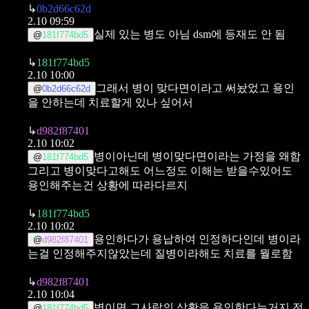
↳
0b2d66c62d
2.10 09:59
실제 있는 병도 아님 dsm에 등재도 안 됨
@
181f774bd5
↳
181f774bd5
2.10 10:00
그래서 병이 맞다면이라고 써놨었고 용인
@
0b2d66c62d
을 안하는데 치료할게 있나 싶어서
↳
d982f87401
2.10 10:02
병이아닌데 병이맞다면이라는 가정을 왜함
@
181f774bd5
그리고 병이맞다고해도 어느정도 이해는 받을수있어도
용인해주는건 상황에 따라다르지
↳
181f774bd5
2.10 10:02
용인하다가 용납하여 인정하다인데 병이라
@
d982f87401
는걸 인정해주지않았는데
질병이라해도 치료를 뭘로함
↳
d982f87401
2.10 10:04
병이면 그사람의 상황을 용인한다는거지
전
@
181f774bd5