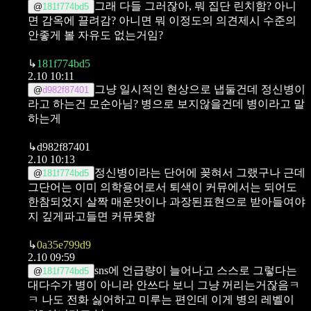
그래 다들 그러잖아, 뭐 집단 린치함? 아니
@
181f774bd5
면 감옥에 끌려감?
아니면 뭐 이정도의 의견제시 수준의
안좋게 볼 자유도 없는거임?
↳
181f774bd5
2.10 10:11
그냥 일시적인 현상으로 냅둘건데 정신병이
@
d982f87401
라고 하는건 모순아님?
병으로 보지않을건데 병이라고 말
하는게
↳
d982f87401
2.10 10:13
정신병이라는 단어에 꽂혀서 그랬구나
근데
@
181f774bd5
그단어는 이미 의학용어로서 퇴색이 커뮤에서는 되어도
한참되었지 살짝 매운맛이나 과장된표현으로 받아들여야
지 깊게파고들면 커뮤못함
↳
0a35e799d9
2.10 09:59
sns에 언급량이 늘어나고 스스로 그렇다는
@
181f774bd5
대다수가 병이 아니라 안쓰다 보니 그냥 꺼리는거잖음ㅋ
ㅋ
나도 전화 싫어하고 미루는 편인데 이게 병의 레벨이