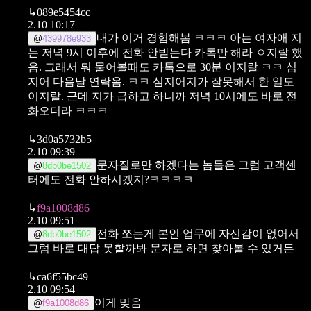
↳
089e5454cc
2.10 10:17
내가 이거 경험해봄 ㅋㅋㅋ 아는 여자애 지
@
439978e933
는 저녁 9시 이후에 전화 안받는다 카톡만 해라 ㅇ지랄 했
음. 그래서 뭐 물어볼때도 카톡으로 30분 이지랄 ㅋㅋ 심
지어 다음날 연락옴. ㅋㅋ 심지어지가 잘못해서 한 일도
이지랄. 근데 지가 급하고 하니까 저녁 10시에도 바로 전
화오더라 ㅋㅋㅋ
↳
3d0a5732b5
2.10 09:39
문자질로만 하겠다는 놈들은 그럼 고객센
@
8db0be1502
터에도 전화 안하시겠지?ㅋㅋㅋㅋ
↳
f9a1008d86
2.10 09:51
전화 쪼는게 본인 업무에 자신감이 없어서
@
8db0be1502
그럼
바로 대답 못할까봐 문자로 하면 찾아볼 수 있거든
↳
ca6f55bc49
2.10 09:54
이게 맞음
@
f9a1008d86