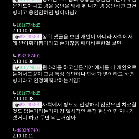
문가도아니고 병을 용인을 왜해
뭐 내가 병 용인하면 그건
병이고 용인안하면 병이아님?
↳
181f774bd5
2.10 10:05
상위 댓글을 보면 개인이 아니라 사회에서
@
d982f87401
왜 받아줘야됨이라고 쓴거잖음
페미비유한걸 보면
↳
d982f87401
2.10 10:08
뭔소리를 하고싶은거야
예시를 나 개인으로
@
181f774bd5
들어서그렇지 그럼 특정 집단이나 단체가 병이라고 하면
병이라고 인정해줘야하는거임?
↳
181f774bd5
2.10 10:08
사회에서 병으로 인정하지 않았으면 치료할
@
d982f87401
것도 없는거라는거지
걍 일시적인 특정 현상이면 지나가
겠거니 하고 두면 되는거잖아
↳
d982f87401
2.10 10:11