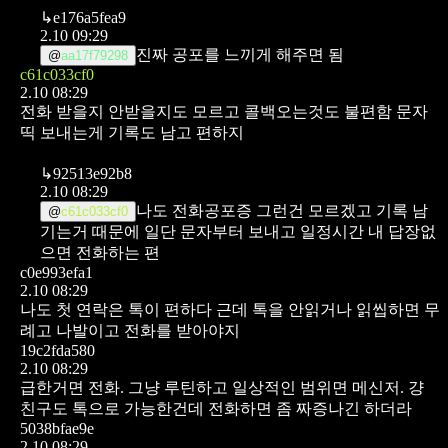
↳
e176a5fea9
2.10 09:29
진짜 공포를 느끼게 해주면 됨
@
aa17f79298
c61c033cf0
2.10 08:29
전화 받을지 안받을지도 모르고 콜백오는것도 불편함 문자
띡 보내는게 기록도 남고 편하지
↳
92513e92b8
2.10 08:29
나도 전화공포증 그런건 모르겠고 기록 남
@
c61c033cf0
기는거 때문에 일단 문자부터 보내고 일정시간 내 답장없
으면 전화하는 편
c0e993efa1
2.10 08:29
나도 첫 연락은 톡이 편하다
근데 톡을 안읽거나 읽씹하면 무
례고 나발이고 전화를 받아야지
19c2fda580
2.10 08:29
급한거면 전화.
그냥 루틴하고 일상적인 범위면 메신저.
걍
친구도 톡으로 가능한건데 전화하면 좀 짜증나긴 하더라
5038bfae9e
2.10 08:29