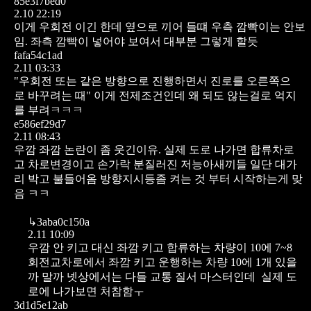
85e3f7bed0
2.10 22:19
이게 우회전 이긴 한데 옆으로 끼어 들떄 우측 깜빡이는 안보
임. 좌측 깜빡이 넣어야 보여서 대부분 그렇게 할듯
fafa54c1ad
2.11 03:33
"우회전 또는 같은 방향으로 진행하면서 진로를 오른쪽으
로 바꾸려는 때"
이게 전제조건인데 왜 되도 않는걸로 억지
를 부려ㅋㅋㅋ
e586ef29d7
2.11 08:43
우깜 좌깜 논란이 좀 웃긴이유.
실제 도로 나가면 합류차로
고 차로변경이고
손가락 분질러진 저능아새끼들 일단 대가
리 박고 불들어옴
방향지시등좀 켜는 것 부터 시작하는게 맞
음 ㅋㅋ
↳
3aba0c150a
2.11 10:09
우깜 안 키고 대신 좌깜 키고 합류하는 차량이 10에 7~8
회전교차로에서 좌깜 키고 운행하는 차량 10에 1개 있을
까 말까
넷상에서는 다들 교통 질서 마스터인데
실제 도
로에 나가보면 처참함ㅜ
3d1d5e12ab