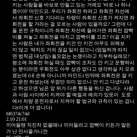
키는 사람들을 바보로 만들고 있는 거에요
'바로 나 하나
쯤이야' 마인드요.
우리가 좌회전 하려고 좌회전 차선에
서 좌회전 신호 기다리는 차량이
좌회전 신호가 켜지면 좌
회전을 할 거라는 걸 모르는 사람이 있을까요?
그런데 다
들 운전 규칙이니까 좌회전 차선에 들어가면 좌회전 깜빡
이를 켜놓고
좌회전을 마치고 깜빡이를 끄죠?
이걸 지키
는 사람은 내가 좌회전을 키건 안 키건 아무도 피해보
지 않고
딱지도 거의 끊길 일이 없으니 (엄밀하게 따지
면 범칙금 대상임)
쓸모없는 논쟁이라고 치부하실래요?
평소에 좌회전 하실 때도 깜빡이 조차도 안 키고 운행하시
는 분이라면
우회전도 아무 상관 없다고 생각하실 지 모르
겠는데 (내 손해 아니니까 마인드)
만약에 좌회전은 잘 키
고 운전 하셨는데
우깜만 의미 없으니 안 키고 다녔다라
고 하셨으면
님은 앞 뒤가 다른 행동을 하신 겁니다.
사람
과 사람 사이에서 지켜야 할 예절과 예의가 있듯이
도로
에서 차량 운전자로서 지켜야 할 법규와 규칙이 있는 겁니
다(이게 더 셉니다)
fd6374c74d
2.10 21:01
끼어들땐 직진차 없을때나 끼어들라고 깜빡이 키든가 말든
가 난 안서줄거니깐