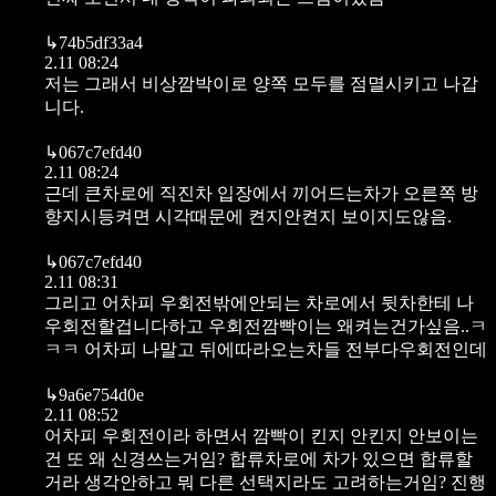
↳
74b5df33a4
2.11 08:24
저는 그래서 비상깜박이로 양쪽 모두를 점멸시키고 나갑
니다.
↳
067c7efd40
2.11 08:24
근데 큰차로에 직진차 입장에서 끼어드는차가 오른쪽 방
향지시등켜면 시각때문에 켠지안켠지 보이지도않음.
↳
067c7efd40
2.11 08:31
그리고 어차피 우회전밖에안되는 차로에서 뒷차한테 나
우회전할겁니다하고 우회전깜빡이는 왜켜는건가싶음..ㅋ
ㅋㅋ 어차피 나말고 뒤에따라오는차들 전부다우회전인데
↳
9a6e754d0e
2.11 08:52
어차피 우회전이라 하면서 깜빡이 킨지 안킨지 안보이는
건 또 왜 신경쓰는거임? 합류차로에 차가 있으면 합류할
거라 생각안하고 뭐 다른 선택지라도 고려하는거임? 진행