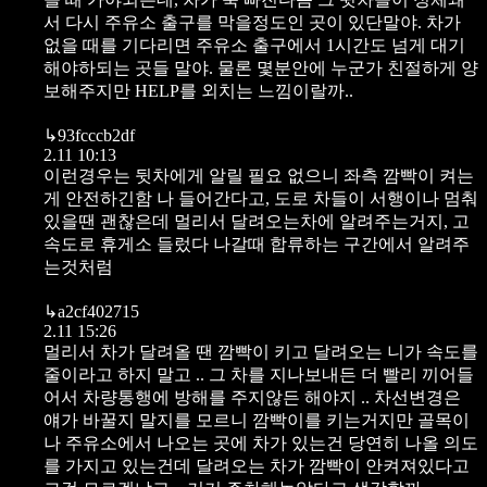
서 다시 주유소 출구를 막을정도인 곳이 있단말야. 차가
없을 때를 기다리면 주유소 출구에서 1시간도 넘게 대기
해야하되는 곳들 말야. 물론 몇분안에 누군가 친절하게 양
보해주지만 HELP를 외치는 느낌이랄까..
↳
93fcccb2df
2.11 10:13
이런경우는 뒷차에게 알릴 필요 없으니 좌측 깜빡이 켜는
게 안전하긴함 나 들어간다고, 도로 차들이 서행이나 멈춰
있을땐 괜찮은데 멀리서 달려오는차에 알려주는거지, 고
속도로 휴게소 들렀다 나갈때 합류하는 구간에서 알려주
는것처럼
↳
a2cf402715
2.11 15:26
멀리서 차가 달려올 땐 깜빡이 키고 달려오는 니가 속도를
줄이라고 하지 말고 .. 그 차를 지나보내든 더 빨리 끼어들
어서 차량통행에 방해를 주지않든 해야지 .. 차선변경은
얘가 바꿀지 말지를 모르니 깜빡이를 키는거지만 골목이
나 주유소에서 나오는 곳에 차가 있는건 당연히 나올 의도
를 가지고 있는건데 달려오는 차가 깜빡이 안켜져있다고