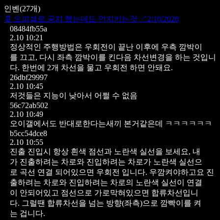
인벤
(
27
개)
📄
오피셜로 공지 했는데도 안지키는것
↗
2/10/2026
08484fb55a
2.10 10:21
정상적인 주행방법은 우회전이 끝난 이후에 우측 깜박이
를 끄고, 다시 좌측 깜박이를 킨다음 차선변경을 하는 것입니
다.
한번에 2개 차선을 물고 우회전 하면 안돼요.
26dbf29997
2.10 10:45
저것들은 지능이 낮아서 어쩔 수 없음
56c72ab502
2.10 10:49
오이갤에서도 반대로한다는새끼 본거같은데 ㅋㅋㅋㅋㅋㅋ
b5cc54dce8
2.10 10:55
진출 진입시 항상 흰색 점선과 노란색 실선을 보세요,
내
가 진출하려는 차로와 진입하려는 차로가 노란색 실선으
로 곡선 연결 되어있으면 우회전 입니다. 우깜켜야하고요
진
출하려는 차로와 진입하려는 차로의 노란색 실선이 연결
이 안되어있고 점선으로 가로막혀있으면 합류차선입니
다. 그럴땐 합류차선을 넘는 방향(좌측)으로 깜빡이를 켜
는 겁니다.