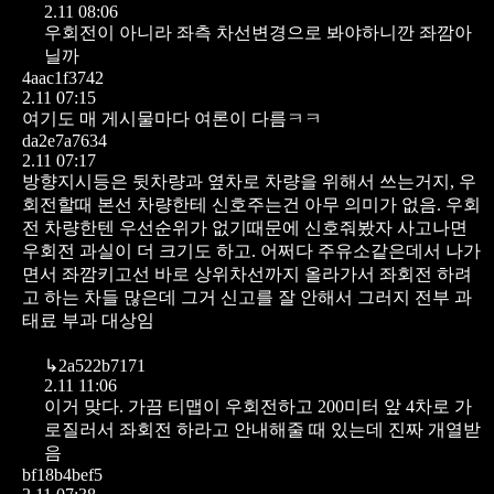
2.11 08:06
우회전이 아니라 좌측 차선변경으로 봐야하니깐 좌깜아
닐까
4aac1f3742
2.11 07:15
여기도 매 게시물마다 여론이 다름ㅋㅋ
da2e7a7634
2.11 07:17
방향지시등은 뒷차량과 옆차로 차량을 위해서 쓰는거지, 우
회전할때 본선 차량한테 신호주는건 아무 의미가 없음. 우회
전 차량한텐 우선순위가 없기때문에 신호줘봤자 사고나면
우회전 과실이 더 크기도 하고. 어쩌다 주유소같은데서 나가
면서 좌깜키고선 바로 상위차선까지 올라가서 좌회전 하려
고 하는 차들 많은데 그거 신고를 잘 안해서 그러지 전부 과
태료 부과 대상임
↳
2a522b7171
2.11 11:06
이거 맞다. 가끔 티맵이 우회전하고 200미터 앞 4차로 가
로질러서 좌회전 하라고 안내해줄 때 있는데 진짜 개열받
음
bf18b4bef5