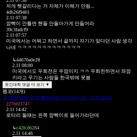
2.11 07:38
저게 헷갈리다는 거 자체가 이해가 안됨...
4db26f9461
2.11 07:38
깜빡이 안틀면 핸들 안돌아가게 만들어라
39c3fadcf9
2.11 07:57
미국에서는 어쩌고 하면서 끝까지 자기가 맞다던 사람 생각
나네 ㅋㅋㅋㅋㅋㅋㅋㅋㅋㅋㅋㅋㅋ
↳
44670a0e28
2.11 08:00
미국에서도 우회전은 우깜이지 ㅋㅋ 우회전하면서 좌깜
키라고 우기는 사람들 한국밖에 못봄
웃긴대학 댓글 더 보기 ▼
펨코
(
14
개)
📄
오피셜로 공지 했는데도 안지키는것
↗
2/11/2026
227b6f3747
2.11 14:42
로터리 돌떄는 왼쪽 깜빡이로 들어가라던데
↳
c42fcd6284
2.11 14:46