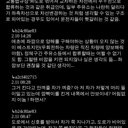
교통법규상 90도로 꺾어져 교차하는 차선에서 우ㅎ전으로
합류하는 것과 같은 취급인데, 일부 주유소는 나란히 달리다
가 좌측차선으로 차선변경하는 것 처럼 생각할 수 있는 구조
로 되어있는 경우도 있어서 운전자들이 헷갈리는 것 같음.
↳
b24c8fae83
2.10 14:28
애초에 좌깜으로 양해를 구해야하는 상황이 오지 않는 것
이 베스트지만(우회전하는 차량은 직진 차량에 양보해줘
야함), 정체구간 주유소등에서 합류할때는 어쩔 수 없기
도 함. 그럴땐 비깜을 키면 되지않나 싶은 생각도 듦... 좌
깜보단 괜찮을 것 같단 생각이...
↳
a2cf402715
2.11 08:28
그거 킨다고 안껴줄 차가 껴줌? 아 저 차가 저렇게 머리 들
이밀고 있는데 깜빡이를 킨게 내쪽에서 안보이네? 어림없
지 이놈 ! 하면서?
↳
b24c8fae83
2.11 08:47
도로에서 신호를 받아서 차가 쭉 지나가고, 도로가 비어있
을 때 가야되는데, 차가 쭉 빠진다음 그 뒷차들이 정체돼