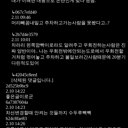
내가 이해한 내용으로 논란인게 맞나 했음.
↳
067c7efd40
2.11 09:46
머리빼꼼내밀고 주차하고가는사람을 못봤다고..?
↳
2b7d4e3579
2.11 10:01
차라리 왼쪽깜빡이로라도 알려주고 우회전하는사람은 진
짜 양반이야.. 나는 우회전밖에안되는도로에서 우회전할
거처럼 꺾어놓고 주차하고 볼일보러간사람때문에 20분기
다린적도있어
↳
42045c8eed
[삭제된 댓글입니다.]
2d525b9bc9
2.10 14:22
좋은글이로군
6a7387604a
2.10 14:23
차선변경할때 안켜는 것들까지 수두루빽빽
b24c8fae83
2.10 14:26