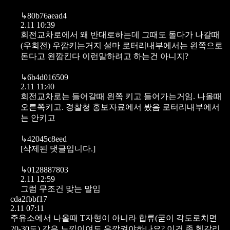
↳
80b76aead4
2.11 10:39
회전교차로에서 왜 반대로하는데 그때도 돌다가 나갈때
(우회전) 우깜키는거지 설마 로터리내부에서는 왼쪽으로
돈다고 왼깜킨다 이런말하려고 하는건 아니지?
↳
6b4d016509
2.11 11:40
회전교차로는 들어갈때 왼쪽 키고 들어가는거임. 나올때
오른쪽키고. 경찰청 홍보자료에서 봤음 로터리내부에서
는 안키고
↳
42045c8eed
[삭제된 댓글입니다.]
↳
0128887803
2.11 12:59
그럼 무조건 맞는 말임
cda2fbbf17
2.11 07:11
주유소에서 나올때 T자형이 아니라 합류(굳이 각도로치면
20-30도) 같은 느낌이여도 우깜켜야하나요? 이건 좀 헷갈리