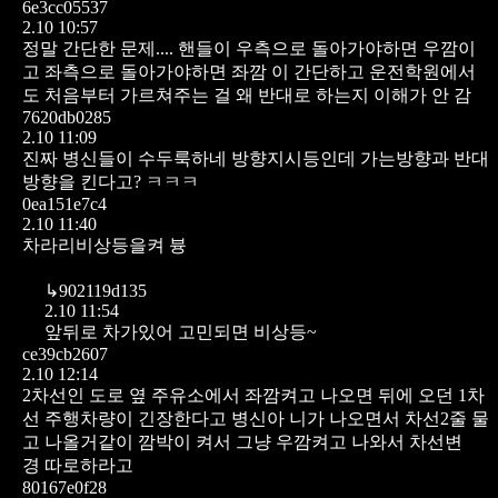
6e3cc05537
2.10 10:57
정말 간단한 문제.... 핸들이 우측으로 돌아가야하면 우깜이
고 좌측으로 돌아가야하면 좌깜
이 간단하고 운전학원에서
도 처음부터 가르쳐주는 걸 왜 반대로 하는지 이해가 안 감
7620db0285
2.10 11:09
진짜 병신들이 수두룩하네
방향지시등인데
가는방향과 반대
방향을 킨다고? ㅋㅋㅋ
0ea151e7c4
2.10 11:40
차라리비상등을켜 븅
↳
902119d135
2.10 11:54
앞뒤로 차가있어 고민되면 비상등~
ce39cb2607
2.10 12:14
2차선인 도로 옆 주유소에서 좌깜켜고 나오면 뒤에 오던 1차
선 주행차량이 긴장한다고 병신아
니가 나오면서 차선2줄 물
고 나올거같이 깜박이 켜서
그냥 우깜켜고 나와서 차선변
경 따로하라고
80167e0f28