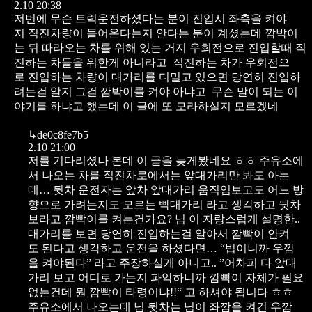
2.10 20:38
저번에 무슨 트럭운전하셨다는 분이
진입시 좌측을 켜야
지 직진차량이 들어온다는지 안다는 분이 계셨는데
깜박이
는 뒤 따라오는 차를 위해 있는 거지
우회전으로 진입할때 직
진하는 차들을 위한게 아니라고
직진하는 차가 우회전으
로 진입하는 차량이 대가리를 디밀고 있으면 당연히 진입하
려는걸 알지 그걸 깜박이를 켜야 아냐고
무슨 말이 되는 이
야기를 하냐고 했는데
이 글에 또 모라하실지 모르겠네
↳
de0c8fe7b5
2.10 21:00
저를 기다리셨나 본데
이 글을 늦게봤네요 ㅎㅎ
주유소에
서 나오는 차를 직진차로에서는
앞대가리만 봐도 아는
데…
뒷차 운전자는 앞차 앞대가리 움직임보고도
어느 방
향으로 가려는지도 모르는 빡대가리 라고 생각하고
뒷차
보라고 깜빡이를 켜는건가요?
님 이 자랑스럽게 설명한..
대가리를 보면 당연히 진입하는걸 알아서
깜빡이 안켜
도 된다고 생각하고 운전을 하셨다면…
“법이니까 우깜
을 켜야된다” 라고 주장하실게 아니고..
”어차피 다 앞대
가리 보고 어디로 가는지 파악하니까
깜빡이 자체가 필요
없는건데 뭔 깜빡이 타령이냐!!“
고 하셔야 됩니다 ㅎㅎ
주유소에서 나오는데 님 뒷차는
님이 좌깜을 켜건 우깜