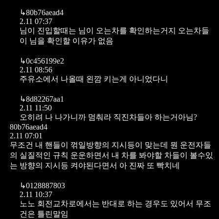
↳
80b76aead4
2.11 07:37
님이 진입할때는 님이 오는차를 확인하는거지 오는차들
이 님을 확인할 이유가 없음
↳
0c456199e2
2.11 08:56
주유소에서 나올때 왼깜 키는게 아니었다니
↳
8d82267aa1
2.11 11:50
오히려 나 나가니까 멈춰라 직진차들아 하는거아님?
80b76aead4
2.11 07:01
무조건 내 핸들이 꺾일방향의 지시등이 맞는데 뭔 운전자들
의 실질적인 규칙 운운하면서 내 차를 봐야할 차들이 볼수있
는 방향의 지시등 켜야된다면서 아 진짜 또 빡치네
↳
0128887803
2.11 10:37
노노 회전교차로에서는 반대로 하는 경우도 있어서 무조
건은 틀린말임