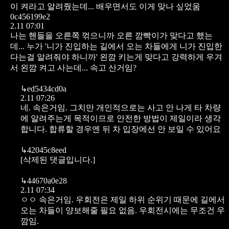
이 켜라고 알려줬는데... 배우면서도 이게 맞나 싶었움
0c456199e2
2.11 07:01
나는 핸들을 오른쪽 꺾으니까 오른 깜빡이가 맞다고 했는
데... 누가 '니가 진입하는 길에서 오는 차들에게 니가 진입한
다는걸 알려줘야 하니까' 왼깜 키는게 맞다고 강력하게 우겨
서 왼깜 켜고 사는데... 속고 산거임?
↳
ed5434cd0a
2.11 07:26
네. 속은거임. 그치만 개인적으로는 사고 안 나게 타 차량
에 알려주는게 목적이므로 안전한 방법이 제일이라 생각
합니다. 합류할 경우엔 뒤 차 입장에선 안 보일 수 있어요
↳
42045c8eed
[삭제된 댓글입니다.]
↳
44670a0e28
2.11 07:34
ㅇㅇ 속은거임. 우회전은 제일 하위 순위기 때문에 길에서
오는 차들이 양보해줄 필요 없음. 우회전시에는 무조건 우
깜임.