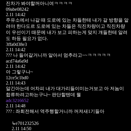
진차가 봐야할꺼아니여ㅋㅋㅋㅋ
09abe08242
2.11 14:42
주유소에서 나갈 때 도로에 있는 차들한테 내가 갈 방향을 알
려야 한다도르
도로에 있는 차들은 직진차량이고 직진차량
이 우선이기 때문에 내가 보고 피하는게 맞지 걔들한테 알려
도 하등 필요가 없다.
3ffa0d38e3
2.11 14:42
??? 나 들어갈거니까 알아서 멈추라고~~ㅋㅋㅋㅋㅋ
acd74a6a9d
2.11 14:42
아 그렇구나~
12ce5c1bd0
2.11 14:43
알긴아는데 어차피 내가 대가리들이미는거보고 아 저놈이
합류하려고하는구나~ 판단할텐데 뭘
adc3216652
2.11 14:48
??? : 좌회전해서 역주행할거니까 꺼져새1기들아
↳
e701232526
2.11 14:50