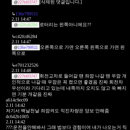
[삭제된 댓글입니다.]
@
227b6f3747
↳
136e799511
2.11 14:47
로터리는 왼쪽아니에요??
@
c42fcd6284
↳
c42fcd6284
2.11 14:47
오른쪽으로 가면 오른쪽 왼쪽으로 가면 왼
@
136e799511
쪽으로
↳
e701232526
2.11 14:48
회전교차로 들어갈 땐 좌깜 나갈 땐 우깜
개
@
227b6f3747
인적으로 나갈 때 우깜은 꼭 켰으면 좋겠음 진짜
회전차
우선이라 기다리고 있는데 내쪽까지 오지도 않고 쑥 빠지
면 기분 개같음 진짜
a614c9ec09
2.11 14:42
저기서 백날천날 좌깜켜도
직진차량은 양보 안해줌
dc642b1005
2.11 14:42
???:운전을안해봐서 그래 법보다 경험이여
내가 나오는거 직