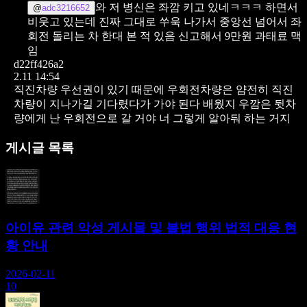
와 저 병신은 좌깜 키고 있네ㅋㅋㅋ 하면서
@
adc3216652
비웃고 있는데 진짜 그대로 쑤욱 나가서 중앙선 넘어서 좌
회전 돌리는 차 한대 본 적 있음
신고해서 9만원 과태료 맥
임
d22ff426a2
2.11 14:54
직진차량 우선권이 있기 때문에 우회전차량은 얌전히 직진
차량이 지나가길 기다렸다가 가야 된다 배웠지 우깜은 뒷차
량에게 난 우회전으로 갈 거야 너 그렇게 알아둬 하는 거지
게시글 목록
아이유 관련 악성 게시물 및 불법 행위 법적 대응 현
황 안내
2026-02-11
10