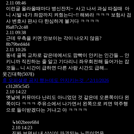
2.11 08:46
이런글 올라올때마다 병신잔치~
사고 나서 과실 따질때
아
니 시발 내가 좌깜까지 켜줬는디~!! 해봐라 ㅋㅋㅋ
보험사 검
사 변호사 판사 다 한심하게 볼거다 ㅋㅋㅋㅋ
f6a87c2c48
2.11 09:38
근데 우측을 키면 안보이는 각이 나오지 않음?
8b79bed4d4
2.11 10:26
동네 골목 교차로 같은데에서도 깜빡이 안키는 인간들 ...
안
키니까 직진하는 줄 알고 기다리니 좌우회전해 들어가는 잡
것들...
니 시간이 급하면 다른 사람 시간도 급해...
웃긴대학
(
50
개)
📄
오피셜로 공지 했는데도 안지키는것
↗
2/11/2026
c31285c545
2.10 14:22
옛날에 커뮤마다 난리도 아니었던 것 같은데 오른쪽이다 왼
쪽이다 ㅋㅋㅋ 주유소에서 나가면서 왼쪽으로 켜면 역주행
으로 들이받겠다는 거냐고 아 ㅋㅋㅋㅋ
↳
b02beee684
2.10 14:23
진짜 보면서 내 상식이 파괴되는 느낌이었음