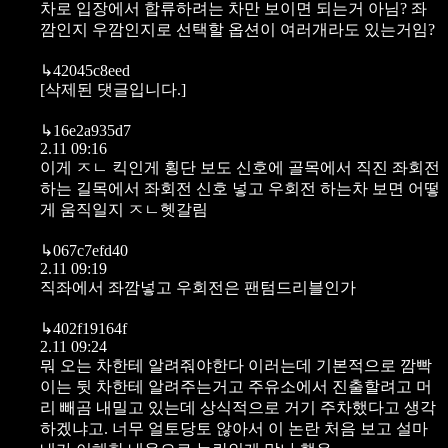
차로 입장에서 합류하려는 차만 보이면 되는거 아님? 좌
깜인지 우깜인지로 선택할 옵션이 여러개라도 있는거임?
↳
42045c8eed
[삭제된 댓글입니다.]
↳
16e2a935d7
2.11 09:16
이게 ㅈㄴ 킥인게 횡단 보도 신호에 골목에서 직진 좌회전
하는 길목에서 좌회전 신호 넣고 우회전 하는차 보면 어떻
게 움직일지 ㅈㄴ헷갈림
↳
067c7efd40
2.11 09:19
직좌에서 좌깜넣고 우회전은 팬텀드리블인가
↳
402f19164f
2.11 09:24
뭐 오는 차한테 알려줘야한다 이러는데 기본적으로 깜빡
이는 뒷 차한테 알려주는거고 주유소에서 진출할려고 머
리 빼곰 내밀고 있는데 상식적으로 거기 주차했다고 생각
하겠냐고. 너무 얼토당토 않아서 이 논란 처음 보고 설마