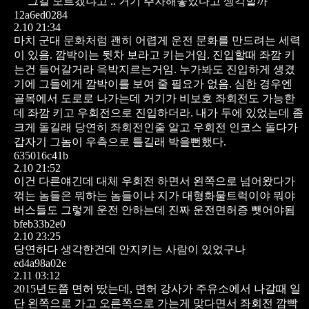
그걸 모르겠냐고 .. 거기 주차해놓았다고 생각할까
12a6ed0284
2.10 21:34
마치 군대 문화처럼 괜히 어렵게 운전 문화를 만드려는 세력
이 있음. 깜박이는 뒷차 보라고 키는거임. 진입할때 좌깜 키
는건 들어갈거라 윽박지르는거임. 누가봐도 진입하게 생겼
기에 그들에게 깜박이를 보여 줄 필요가 없음. 심한 경우엔
골목에서 도로로 나가는데 거기가 비보호 좌회전도 가능한
데 좌깜 키고 우회전으로 진입하더라. 내가 두에 있었는데 좀
크게 돌길래 당연히 좌회전인줄 알고 우회전 인코스 돌다가
갑자기 그놈이 우측으로 틀길래 박을뻔했다.
635016c41b
2.10 21:52
이건 다른얘긴데 대체 우회전 하면서 왼쪽으로 넘어왔다가
꺾는 놈들은 뭐하는 놈들이냐 지가 대형화물트럭이야 뭐야
버스들도 그렇게 운전 안하는데 진짜 운전면허증 뺏어야됨
bfeb33b2e0
2.10 23:25
당연하다 생각한건데 안지키는 사람이 있었구나
ed4a98a02e
2.11 03:12
2015년도쯤 면허 땄는데, 면허 강사가 주유소에서 나갈때 일
단 왼쪽으로 가고 오른쪽으로 가는게 맞다면서 좌회전 깜빡