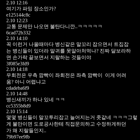
2.10 12:16
여기가 파밍 장소인가?
e125144c8c
2.10 12:23
교통 문제만 나오면 불탄다니깐..ㅋㅋㅋㅋㅋ
6cad72b332
2.10 14:10
꼭 이런거 나올때마다 병신같은 말꼬리 잡으면서 트집잡
는 병신들이 있더라
말귀를 못알아처먹나? 진짜 달보라하
면 손가락 끝보면서 지랄하는 것들이야
3f085e3fd9
2.10 14:18
우회전은 우측 깜빡이
좌회전은 좌측 깜빡이
이게 어려
움? 아니 어렵냐고
cdadeba6f9
2.10 14:48
병신새끼가 하나 있네 ㅋㅋ
cc5355b8d9
2.10 15:14
몇몇 병신들이 말꼬투리잡고 늘어지는거 좃같네 ㅋㅋㅋ그렇
게 불만이면 도로공사한테 직접문의하고 수정하게하던
가 왜 지랄들인지..
79b97ee9fb