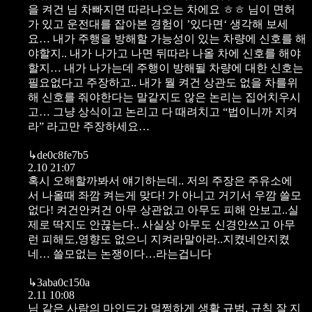
을 켜건 님 차빠지면
따라나오는 차에요 ㅎㅎ
님이 면허
가 있고 운전대를 잡아본 경험이
’있다면‘ 생각해 보세
요…
내가 주행을 방해할 가능성이 있는 차량에
신호를 해
야할지..
내가 나가고 나면 뒤따라 나올 차에 신호를 해야
할지…
내가 나가는데 주행이 방해될 차량에 대한 신호는
필요없다고 주장하고..
내가 뭘 켜건 상관도 없을 차를위
해 신호를 줘야한다는 말같지도 않은 논리는 집어치우시
고…
그냥 상식이고 논리고 다 때려치고
“법이니까 지켜
라” 라고만 주장하세요…
↳
de0c8fe7b5
2.10 21:07
혹시 오해할까봐서 얘기하는데..
저의 주장은 주유소에
서 나올때
좌깜 켜는게 맞다! 가 아니고
거기서 우깜 쓸모
없다!
켜건안켜건 아무 상관없고
아무도 피해 안보고..실
제로 딱지도 안끊는다..
사실상 아무도 신경안쓰고 아무
런 피해도,영향도 없으니
지켜라말아라..지켰네안지켰
네…
쓸모없는 논쟁이다…라는겁니다
↳
3aba0c150a
2.11 10:08
님 같은 사람의 마인드가
멀쩡하게 생활 규범, 규칙 잘 지