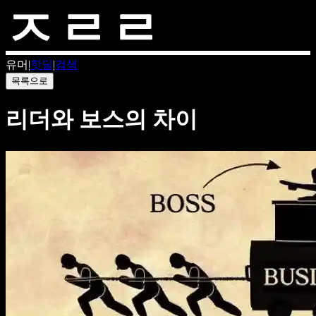
유머
|
핫딜
|
검색
목록으로
리더와 보스의 차이