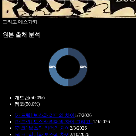
그리고 메스가키
원본 출처 분석
개드립
(
50.0%
)
펨코
(
50.0%
)
[
개드립
]
보스와 리더의 차이
1/7/2026
[
개드립
]
보스와 리더의 차이 그리고..
1/9/2026
[
펨코
]
보스와 리더의 차이
2/3/2026
[
펨코
]
리더와 보스의 차이
2/10/2026