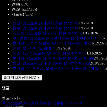
인벤
(
7.1%
)
인스티즈
(
7.1%
)
개드립
(
7.1%
)
[
펨코
]
입으로는 싫다면서 몸은 솔직하네
1/12/2026
[
뽐뿌
]
입으로는 싫다면서 몸은 솔직하네
1/12/2026
[
개드립
]
입으로는 싫다면서 몸은 솔직하네
1/12/2026
[
SLR클럽
]
입으로는 싫다면서 몸은 솔직하네 ㅎㄷㄷㄷ
1/
[
루리웹
]
크큭 입으로는 싫다더니 몸은 솔직하군
1/12/2026
[
인벤
]
싫다더니 또 왔네 ㅋ
1/12/2026
[
인스티즈
]
입으로는 싫다면서 몸은 솔직하네
1/13/2026
[
루리웹
]
입으로는 싫다더니 몸은 솔찍하잖아?.jpg
2/18/20
[
펨코
]
입으로는 싫다더니 몸은 솔직하잖아?.jpg
2/18/2026
[
루리웹
]
?? "후후, 입으로는 싫다더니 몸은 솔직하잖아?"
출처 더 보기 (4개 남음) ▼
댓글
펨코
(
50
개)
📄
입으로는 싫다면서 몸은 솔직하네
↗
1/12/2026