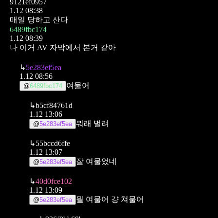
9121ef0957
1.12 08:38
매일 당하고 산다
6489fbc174
1.12 08:39
나 이거 AV 자막에서 본거 같아
↳
5e283ef5ea
1.12 08:56
여물어
@
6489fbc174
↳
b5cf84761d
1.12 13:06
뭐래 벌려
@
5e283ef5ea
↳
55bccd6ffe
1.12 13:07
잘 여물었네
@
5e283ef5ea
↳
40d0fce102
1.12 13:09
뭘 여물어 걍 쳐물어
@
5e283ef5ea