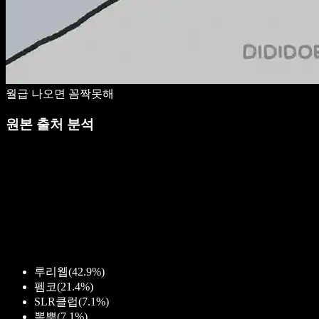
월급 나오면 꼼짝못해
원본 출처 분석
루리웹
(
42.9%
)
펨코
(
21.4%
)
SLR클럽
(
7.1%
)
뽐뿌
(
7.1%
)