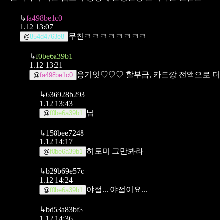
↳
fa498be1c0
1.12 13:07
무친ㅋㅋㅋㅋㅋㅋㅋㅋ
@
854d4763e8
↳
f0be6a39b1
1.12 13:21
응기잇♡♡♡
할부금, 카드깡 전액으로 더
@
fa498be1c0
↳
636928b293
1.12 13:43
님
@
f0be6a39b1
↳
158bee7248
1.12 14:17
히토미 그만봐라
@
f0be6a39b1
↳
b29b69e57c
1.12 14:24
야점... 야점이요...
@
f0be6a39b1
↳
bd53a83bf3
1.12 14:36