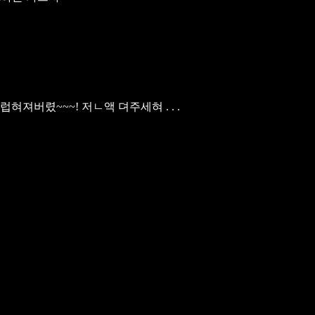
럽혀져버렸~~~!
저ㄴ액 뎌주세혀 . . .