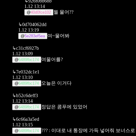
↳
926f0bb68b
1.12 13:14
뭘 물어??
@
40d0fce102
↳
0d704062dd
1.12 13:19
여~물어봐
@
5e283ef5ea
↳
c31cf6927b
1.12 13:09
여물어를?
@
6489fbc174
↳
7e032dc1e1
1.12 13:10
오늘은 이거다
@
6489fbc174
↳
b52c6deff3
1.12 13:14
정답은 콤푸에 있었어
@
6489fbc174
↳
6c66a3a5ed
1.12 13:15
??? : 이대로 내 통장에 가득 넣어줘 보너스
@
6489fbc174