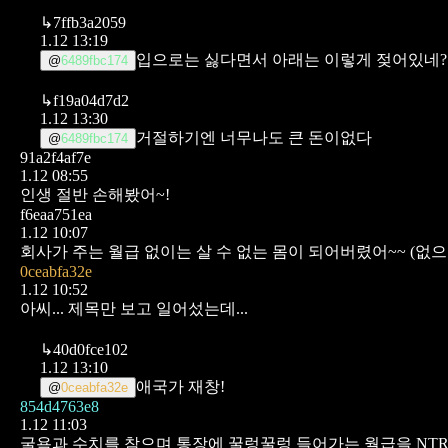
↳
7ffb3a2059
1.12 13:19
입으로는 싫다면서 아래는 이렇게 젖어있네? 좀
@
6489fbc174
↳
f19a04d7d2
1.12 13:30
거절하기엔 너무나도 큰 돈이없다
@
6489fbc174
91a2f4af7e
1.12 08:55
인생 절반 손해봤어~!
f6eaa751ea
1.12 10:07
회사가 주는 월급 없이는 살 수 없는 몸이 되어버렸어~~
(없으
0ceabfa32e
1.12 10:52
아씨... 제목만 보고 일어섰는데...
↳
40d0fce102
1.12 13:10
애국가 재창!
@
0ceabfa32e
854d4763e8
1.12 11:03
굴욕과 수치를 참으며 통장에 꿀렁꿀렁 들어가는 월급을 NT