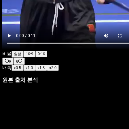
비율
원본
16:9
9:16
5
5
배속
x
0.5
x
1.0
x
1.5
x
2.0
원본 출처 분석