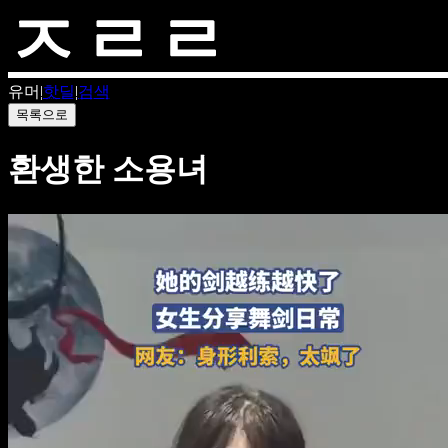
유머
|
핫딜
|
검색
목록으로
환생한 소용녀