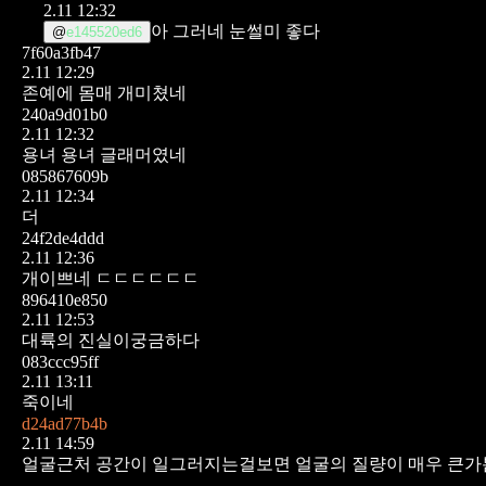
2.11 12:32
아 그러네 눈썰미 좋다
@
e145520ed6
7f60a3fb47
2.11 12:29
존예에 몸매 개미쳤네
240a9d01b0
2.11 12:32
용녀 용녀 글래머였네
085867609b
2.11 12:34
더
24f2de4ddd
2.11 12:36
개이쁘네 ㄷㄷㄷㄷㄷㄷ
896410e850
2.11 12:53
대륙의 진실이궁금하다
083ccc95ff
2.11 13:11
죽이네
d24ad77b4b
2.11 14:59
얼굴근처 공간이 일그러지는걸보면
얼굴의 질량이 매우 큰가