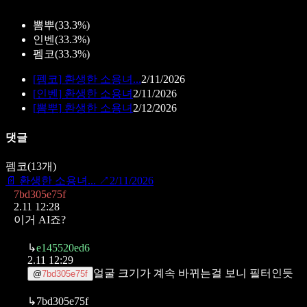
뽐뿌
(
33.3%
)
인벤
(
33.3%
)
펨코
(
33.3%
)
[
펨코
]
환생한 소용녀...
2/11/2026
[
인벤
]
환생한 소용녀
2/11/2026
[
뽐뿌
]
환생한 소용녀
2/12/2026
댓글
펨코
(
13
개)
📄
환생한 소용녀...
↗
2/11/2026
7bd305e75f
2.11 12:28
이거 AI죠?
↳
e145520ed6
2.11 12:29
얼굴 크기가 계속 바뀌는걸 보니 필터인듯
@
7bd305e75f
↳
7bd305e75f