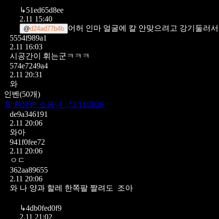
↳
51ed65d8ee
2.11 15:40
어허 인마 얼굴에 칼 안맞으려고 강기둘러서
@
d24ad77b4b
5554f989a1
2.11 16:03
시공간이 휘는군ㅋㅋㅋ
574e7249a4
2.11 20:31
와
인벤
(
50
개)
📄
환생한 소용녀
↗
2/11/2026
de9a346191
2.11 20:06
와아
941f0fee72
2.11 20:06
ㅇㄷ
362aa89655
2.11 20:06
와 나 양과 할레 한쪽팔 짤려도 조아
↳
4db0fed0f9
2.11 21:02