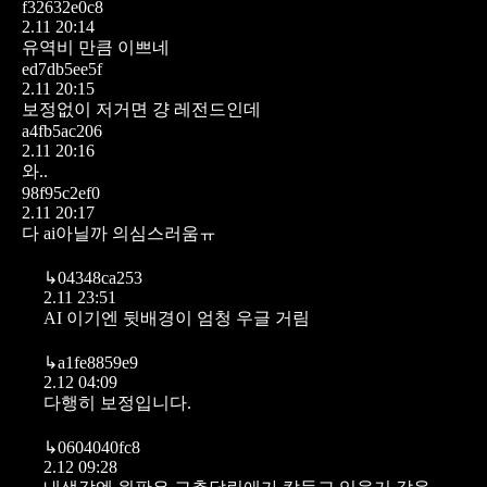
f32632e0c8
2.11 20:14
유역비 만큼 이쁘네
ed7db5ee5f
2.11 20:15
보정없이 저거면 걍 레전드인데
a4fb5ac206
2.11 20:16
와..
98f95c2ef0
2.11 20:17
다 ai아닐까 의심스러움ㅠ
↳
04348ca253
2.11 23:51
AI 이기엔 뒷배경이 엄청 우글 거림
↳
a1fe8859e9
2.12 04:09
다행히 보정입니다.
↳
0604040fc8
2.12 09:28