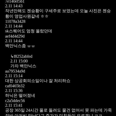
7e140ef5b1
2.11 14:43
작년만해도 젠승황이 구세주로 보였는데 오늘 사진은 젠승
황이 영업사원같네 ㅎㅎ
11078a3428
2.11 14:44
sk스퀘어도 엄청 올랐던데
aef4d4d29d
2.11 14:44
백만닉스좀 ㅠㅠ
↳
f8252abfed
2.11 15:00
가자 백만닉스
aa79534a9d
2.11 15:14
대한 상공회의소일이나 잘 처리하쇼
caf0465b32
2.11 15:36
하닉은 떨어졌네
c2a5ddec56
2.11 15:41
공장 365일 24시간 풀로 돌려도 물건 없어서 못 파는데 가죽
잠바 아저씨 만난다고 주가가 미친듯이 오르겠냐 ㅋㅋ