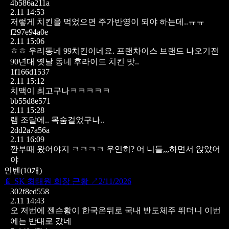
4b586a211a
2.11 14:53
저렇게 치킨을 먹었으면 주가반영이 되야 하는데..ㅠㅠ
f297e94a0e
2.11 15:06
ㅎㅎ 우리동네 99치킨이네요. 프랜차이스 브랜드 나오기전
90년대 옛날 동네 후라이드 치킨 맛..
1f166d1537
2.11 15:12
치맥이 최고구나ㅋㅋㅋㅋㅋ
bb55d8e571
2.11 15:28
램 조달에.. 목숨걸었구나..
2dd2a7a56a
2.11 16:09
깐부때 왔어야지 ㅋㅋㅋㅋ
우연히? 어 니들,,,하면서 앉았어
야
인벤
(
10
개)
📄
SK 최태원 회장 근황
↗
2/11/2026
302f8ed558
2.11 14:43
오 저번에 젠슨황이 한국온뒤로 국내 반도체주 뛰더니 이번
에는 반대로 갔네