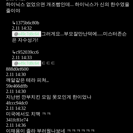
하이닉스 없었으면 개조빱인데...
하이닉스가 신의 한수였을
줄이야
↳
1375b6c80b
2.11 14:32
그러게요...부모잘만난덕에.....미스터존슨
@
e49c7d8c64
은 자수성가!
↳
c952039cc6
2.11 14:33
ㄷㄷㄷ
@
e49c7d8c64
888d0ef600
2.11 14:30
깨알같은 테라 피쳐,,
59e466dffb
2.11 14:30
지난번 깐부치킨 모임 못모인게 한이었나
4fccc94dc0
2.11 14:32
미국에서도 치맥 ㅋㅋ
341fc81e74
2.11 14:36
이재용이 졸라 부러웠나보네 ㅋㅋㅋㅋㅋㅋ