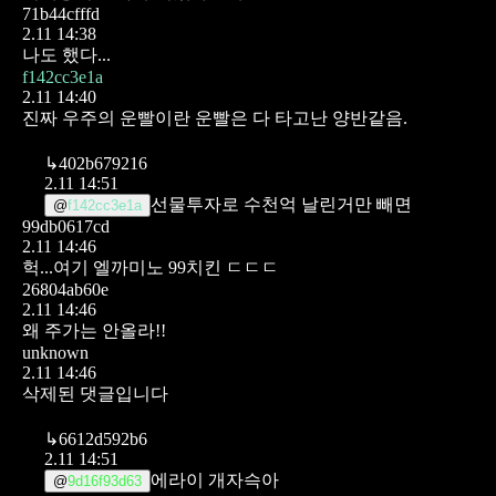
71b44cfffd
2.11 14:38
나도 했다...
f142cc3e1a
2.11 14:40
진짜 우주의 운빨이란 운빨은 다 타고난 양반같음.
↳
402b679216
2.11 14:51
선물투자로 수천억 날린거만 빼면
@
f142cc3e1a
99db0617cd
2.11 14:46
헉...여기 엘까미노 99치킨 ㄷㄷㄷ
26804ab60e
2.11 14:46
왜 주가는 안올라!!
unknown
2.11 14:46
삭제된 댓글입니다
↳
6612d592b6
2.11 14:51
에라이 개자슥아
@
9d16f93d63