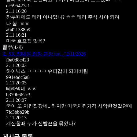
dc595427a1
2.11 16:20
깐부때에도 테라 아니였나? ㅎㅎ 테라 주식 사야 되려
나 봄! ㅎㅎ
a6451388b9
2.11 16:21
미국 호프집 맞음?
뽐뿌
(
4
개)
📄
SK 최태원 회장 근황 jpg
↗
2/11/2026
fba0d8c423
2.11 20:03
하이닉스 ㅋㅋㅋㅋ 슈퍼갑이 되어버림
991ebdc5a8
2.11 20:05
테라먹네 ㅎㅎ
b379b662c3
2.11 20:07
굳이 또 치킨집갔네.. 하지만 미국치킨가격 사악한것같던데
7fc3bbb29b
2.11 20:13
계산할때 누가 신발끈을 묶었나?
게시글 목록