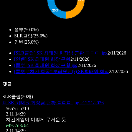
뽐뿌
(
50.0%
)
SLR클럽
(
25.0%
)
인벤
(
25.0%
)
[
SLR클럽
]
SK 최태원 회장님 근황 ㄷㄷㄷ .jpg
2/11/2026
[
인벤
]
SK 최태원 회장 근황
2/11/2026
[
뽐뿌
]
SK 최태원 회장 근황 jpg
2/11/2026
[
뽐뿌
]
"치킨 회동" 부러웠던(?) SK최태원 회장
2/12/2026
댓글
SLR클럽
(
20
개)
📄
SK 최태원 회장님 근황 ㄷㄷㄷ .jpg
↗
2/11/2026
5657ccb719
2.11 14:29
치킨게임이 이렇게 무서운 듯
e49c7d8c64
2.11 14:29