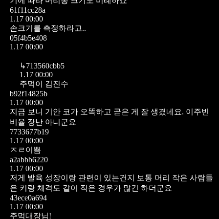
기에 따라 머리통 크기도 비례하죠
61f11cc28a
1.17 00:00
손크기를 측정하라고..
05f4b5e408
1.17 00:00
↳
713560cbb5
1.17 00:00
주먹이 김진수
b92f14825b
1.17 00:00
지금 보니 기안 코가 오똑하고 곧은 게 잘 생겼네요. 이주빈
비율 장난 아니군요
7733677b19
1.17 00:00
ㅈㄹ이쁨
a2abbb6220
1.17 00:00
저게 발육 성장이랑 관련이 있는건지 보통 머리 작은 사람들
은 키랑 체격도 같이 작은 경우가 많긴 하더군요
43ece0a694
1.17 00:00
주먹대장님!