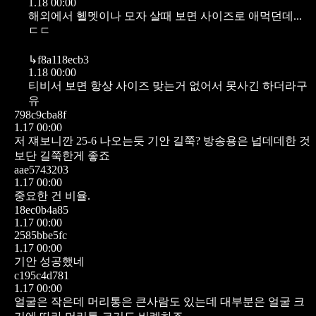
1.18 00:00
해외에서 헬멧이나 모자 살때 보면 사이즈로 애먹던데...
ㄷㄷ
↳
f8a118ecb3
1.18 00:00
티비서 보면 항상 사이즈 맞는거 없어서 못사긴 하더라구
유
798c9cba8f
1.17 00:00
저 쟤보니깐 25-6 나오는듯
기안 길쭉?
방송용은 넙데데한 것
보단 길쭉한게 좋죠
aae5743203
1.17 00:00
중요한 건 비율.
18ec0b4a85
1.17 00:00
2585bbe5fc
1.17 00:00
기안 성공했네
c195c4d781
1.17 00:00
얼굴은 작은데 머리통은 큰사람도 있는데 대부분은 얼굴 크