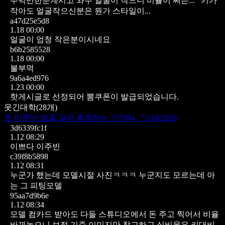
주먹만한분계시고 와우 얼굴이 작으니 비율이 쩌는...
키가
작아도 얼굴작으신분은 뭔가 스타일이...
a47d25e5d8
1.18 00:00
얼굴이 엄청 작은분이시네요
b6b2585528
1.18 00:00
불부먹
9a6a4ed976
1.23 00:00
핫게시글로 선정되어 뽐쿠폰이 발급되었습니다.
웃긴대학
(
28
개)
📄
이주빈 얼굴 길이 측정하는 기안84
↗
2/10/2026
3d6339fc1f
1.12 08:29
이쁘다 이주빈
c39f8b5898
1.12 08:31
누군가 했는데 모델시절 사진ㅋㅋㅋ 누군지도 모르는데 아
는 그 피팅모델
95aa7d9b6e
1.12 08:34
모델 컴카드 받아도 다들 스튜디오에서 돈 주고 찍어서 비율
바꿔놓으니 보정 기준 이미지만 참고하고 실비율은 키대비