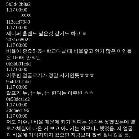
5b3d42b8a2
1.17 00:00
............ㅉㅉ
113ead7049
1.17 00:00
제니퍼 홀랜드 닮은것 같기도 하고 ㅎ
5031c68022
1.17 00:00
비율이 중요하죠~
학교다닐 때 비율좋고 인기 많은 미인들
은 160이 안되던
0b3bb91cdd
1.17 00:00
이주빈 얼굴크기가 정말 사기인듯ㅎㅎㅎ
9a4d7175bd
1.17 00:00
랄프가 누님~ 누님~ 한다는
이주빈 ㅎㅎ
0e58dca1c2
1.17 00:00
2dcfaed196
1.17 00:00
저도 이주빈 비율 때문에 키가 작다는 생각은 못했었는데
멜
로가체질에 나온 거 보고 아.. 키는 작구나.. 했었음.
저 얼굴
과 비율에 기럭지까지 컸으면 지금보다 훨씬 잘나갔을 듯.