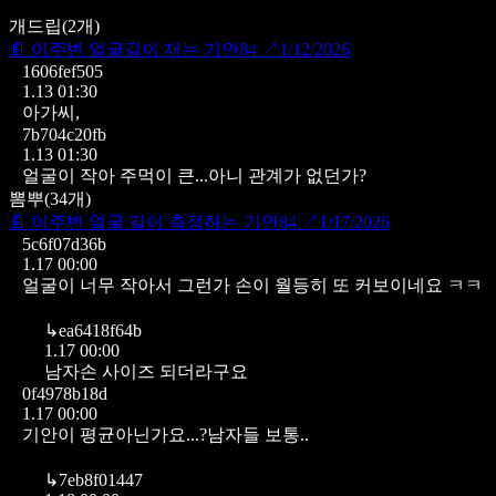
개드립
(
2
개)
📄
이주빈 얼굴길이 재는 기안84
↗
1/12/2026
1606fef505
1.13 01:30
아가씨,
7b704c20fb
1.13 01:30
얼굴이 작아 주먹이 큰...아니 관계가 없던가?
뽐뿌
(
34
개)
📄
이주빈 얼굴 길이 측정하는 기안84
↗
1/17/2026
5c6f07d36b
1.17 00:00
얼굴이 너무 작아서 그런가 손이 월등히 또 커보이네요 ㅋㅋ
↳
ea6418f64b
1.17 00:00
남자손 사이즈 되더라구요
0f4978b18d
1.17 00:00
기안이 평균아닌가요...?남자들 보통..
↳
7eb8f01447