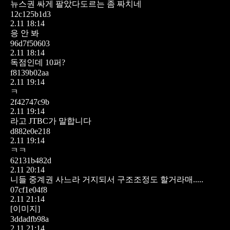
뉴스권 싸게 팔았다도르는 좀 짜치네
12c125b1d3
2.11 18:14
응
안 봐
96d7f50603
2.11 18:14
독점인데 10퍼?
f8139b02aa
2.11 19:14
ㅋ
2f42747c9b
2.11 19:14
라고 JTBC가 말합니다
d882e0e218
2.11 19:14
ㅋㅋ
62131b482d
2.11 20:14
니들 중계권 사느라 거지되서 구조조정도 할거라매.....
07cf1e04f8
2.11 21:14
[이미지]
3ddadfb98a
2.11 21:14