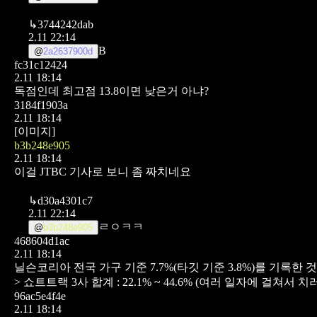
↳
3744242dab
2.11 22:14
B
@
2a2637900d
fc31c12424
2.11 18:14
독점인데 최고점 13.8이면 낮은거 아냐?
3184f1903a
2.11 18:14
[이미지]
b3b248e905
2.11 18:14
이걸 JTBC 기사로 보니 좀 짜치네요
↳
d30a4301c7
2.11 22:14
ㄹㅇㅋㅋ
@
b3b248e905
468604d1ac
2.11 18:14
닐슨코리아 전국 가구 기준 7.7%(타깃 기준 3.8%)를 기록한
>
쇼트트랙 3사 합계 : 22.1% ~ 44.6% (여러 일자에 걸쳐서 치
96ac5e4f4e
2.11 18:14