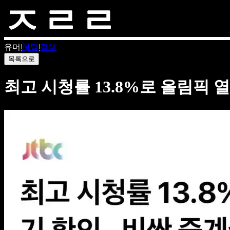
유머
|
핫딜
|
검색
목록으로
최고 시청률 13.8%로 올림픽