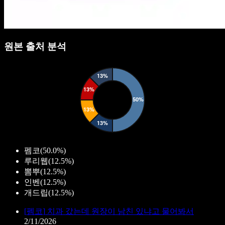
원본 출처 분석
펨코
(
50.0%
)
루리웹
(
12.5%
)
뽐뿌
(
12.5%
)
인벤
(
12.5%
)
개드립
(
12.5%
)
[
펨코
]
치과 갔는데 원장이 남친 있냐고 물어봐서
2/11/2026