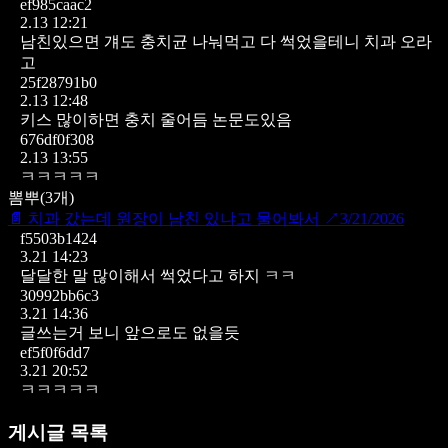
ef985caac2
2.13 12:21
남친있으면 걔도 충치균 나눠먹고 다 썩었을테니 치과 오라
고
25f28791b0
2.13 12:48
키스 많이하면 충치 줄어듬 논문도있음
676df0f308
2.13 13:55
ㅋㅋㅋㅋㅋ
뽐뿌
(
3
개)
📄
치과 갔는데 원장이 남친 있냐고 물어봐서
↗
3/21/2026
f5503b1424
3.21 14:23
달달한 말 많이해서 썩었다고 하지 ㅋㅋ
30992bb6c3
3.21 14:36
글쓰는거 보니 앞으로도 없을듯
ef5f0f6dd7
3.21 20:52
ㅋㅋㅋㅋㅋ
게시글 목록