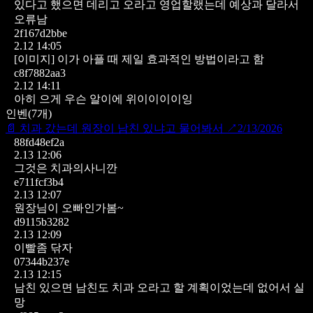
있다고 했으면 데리고 오라고 영업할랬는데 예상과 달라서
오류남
2f167d2bbe
2.12 14:05
[이미지]
이가 아플 때 제일 효과적인 방법이라고 함
c8f7882aa3
2.12 14:11
아히 으게 우슨 알이에 위이이이이잉
인벤
(
7
개)
📄
치과 갔는데 원장이 남친 있냐고 물어봐서
↗
2/13/2026
88fd48ef2a
2.13 12:06
그것은 치과의사니깐
e711fcf3b4
2.13 12:07
원장님이 오빠인가봄~
d9115b3282
2.13 12:09
이빨좀 닦자
07344b237e
2.13 12:15
남친 있으면 남친도 치과 오라고 할 계획이었는데 없어서 실
망