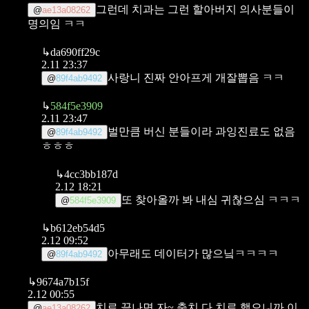
그런데 치과는 그런 할아버지 의사분들이
@
ae13a08262
명의임 ㅋㅋ
↳
da690ff29c
2.11 23:37
사랑니 진짜 안아프게 개잘뽑음 ㅋㅋ
@
89f4ab9492
↳
584f5e3909
2.11 23:47
벌만큼 버신 분들이라 과잉진료도 없음
@
89f4ab9492
ㅎㅎㅎ
↳
4cc3bb187d
2.12 18:21
또 찾아올까 봐 내심 귀찮으심 ㅋㅋㅋ
@
584f5e3909
↳
b612eb54d5
2.12 09:52
아무래도 데이터가 많으닠ㅋㅋㅋㅋ
@
89f4ab9492
↳
9674a7b15f
2.12 00:55
치료 끝나면 자~ 충치 다 치료 했으니까 이
@
ae13a08262