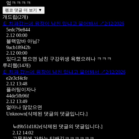
엌ㅋㅋㅋㅋ
펨코 댓글 더 보기 ▼
개드립
(
2
개)
📄
치과갔는데 원장이 남친 있냐고 물어봐서
↗
2/12/2026
5edc79e844
2.12 00:00
블랙맘바 아님?
9acb18942b
2.12 00:00
있다고 했으면 남친 구강위생 욕했으려나 ㅋㅋㅋ
루리웹
(
14
개)
📄
치과 갔는데 원장이 남친 있냐고 물어봐서
↗
2/12/2026
e2e3cf4cfe
2.12 13:48
플러팅이자나
44de5fb96f
2.12 13:49
얼마나 많았으면
Unknown
[삭제된 댓글의 댓글입니다.]
↳
d9b51d182e
[삭제된 댓글의 댓글입니다.]
2.12 14:02
고문전에 가하는 티배깅ㅋㅋㅋㅋㅋㅋ