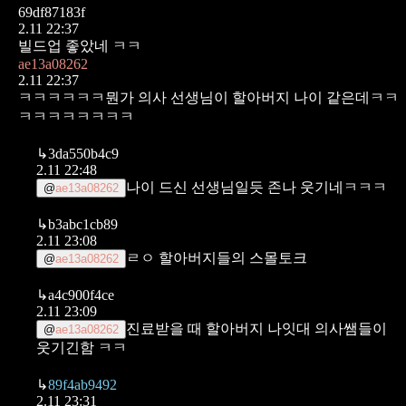
69df87183f
2.11 22:37
빌드업 좋았네 ㅋㅋ
ae13a08262
2.11 22:37
ㅋㅋㅋㅋㅋㅋ뭔가 의사 선생님이 할아버지 나이 같은데ㅋㅋ
ㅋㅋㅋㅋㅋㅋㅋㅋ
↳
3da550b4c9
2.11 22:48
나이 드신 선생님일듯 존나 웃기네ㅋㅋㅋ
@
ae13a08262
↳
b3abc1cb89
2.11 23:08
ㄹㅇ 할아버지들의 스몰토크
@
ae13a08262
↳
a4c900f4ce
2.11 23:09
진료받을 때 할아버지 나잇대 의사쌤들이
@
ae13a08262
웃기긴함 ㅋㅋ
↳
89f4ab9492
2.11 23:31