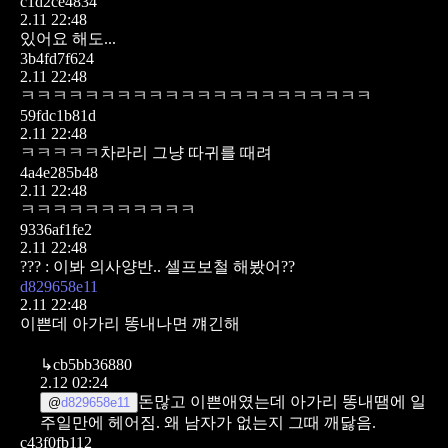
c1d2ce4834
2.11 22:48
있어요 해도...
3b4fd7f624
2.11 22:48
ㅋㅋㅋㅋㅋㅋㅋㅋㅋㅋㅋㅋㅋㅋㅋㅋㅋㅋㅋㅋㅋㅋ
59fdc1b81d
2.11 22:48
ㅋㅋㅋㅋㅋ차라리 그냥 따귀를 때려
4a4e285b48
2.11 22:48
ㅋㅋㅋㅋㅋㅋㅋㅋㅋㅋㅋ
9336af1fe2
2.11 22:48
??? : 이봐 의사양반.. 셀프보철 해봤어??
d829658e11
2.11 22:48
이쁜데 아가리 똥내나면 꺠긴해
↳
cb5bb36880
2.12 02:24
돈많고 이쁜애였는데 아가리 똥내땜에 일
@
d829658e11
주일만에 헤어짐. 왜 남자가 없는지 그때 깨닳음.
c43f0fb112