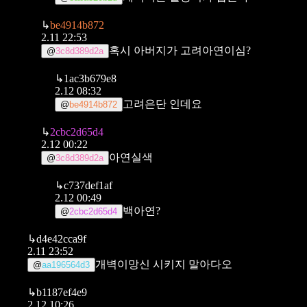
↳
be4914b872
2.11 22:53
혹시 아버지가 고려아연이심?
@
3c8d389d2a
↳
1ac3b679e8
2.12 08:32
고려은단 인데요
@
be4914b872
↳
2cbc2d65d4
2.12 00:22
아연실색
@
3c8d389d2a
↳
c737def1af
2.12 00:49
백아연?
@
2cbc2d65d4
↳
d4e42cca9f
2.11 23:52
개벽이망신 시키지 말아다오
@
aa196564d3
↳
b1187ef4e9
2.12 10:26