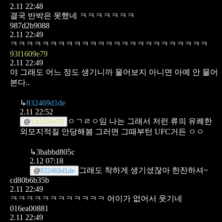
2.11 22:48
결국 반박은 못했네 ㅋㅋㅋㅋㅋㅋㅋ
987d2b9088
2.11 22:49
ㅋㅋㅋㅋㅋㅋㅋㅋㅋㅋㅋㅋㅋㅋㅋㅋㅋㅋㅋㅋㅋㅋㅋㅋㅋ
93f1609e79
2.11 22:49
야 그래도 어느 정도 생기니까 물어보지 아니면 아예 안 물어
본다..
↳
832469d1de
2.11 22:52
ㅇㄱㄹㅇ임 나는 그래서 저런 류의 유쾌한
@
93f1609e79
외모지적질 안당해봄 그러면 그때부턴 UFC거든 ㅇㅇ
↳
3babbd805c
2.12 07:18
그래도 착하게 생기셨잖아 한잔하셔~
@
832469d1de
cd80b6b35b
2.11 22:49
ㅋㅋㅋㅋㅋㅋㅋㅋㅋㅋㅋㅋ
어이가 없어서 웃기네
016ea00881
2.11 22:49