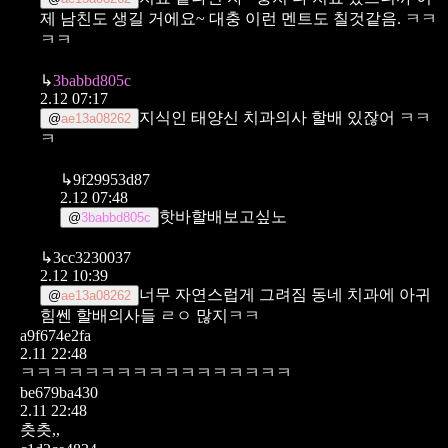
제 남친도 생길 거에요~ 대충 이런 멘트도 칠것같음. ㅋㅋ
ㅋㅋ
↳
3babbd805c
2.12 07:17
지식인 태양신 치과의사 할배 있잖어 ㅋㅋ
@
ae13a08262
ㅋ
↳
9f29953d87
2.12 07:48
핫바할배보고싶노
@
3babbd805c
↳
3cc3230037
2.12 10:39
너무 자연스럽게 그려짐
동네 치과에 아귀
@
ae13a08262
힘쎈 할배의사들 ㄹㅇ 많지ㅋㅋ
a9f674e2fa
2.11 22:48
ㅋㅋㅋㅋㅋㅋㅋㅋㅋㅋㅋㅋㅋㅋㅋㅋㅋ
be679ba430
2.11 22:48
츳츳,,