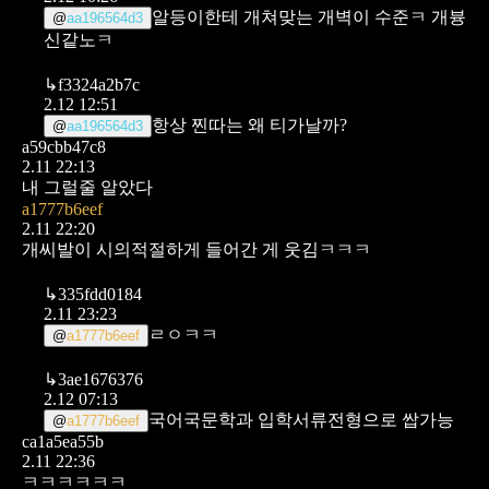
알등이한테 개쳐맞는 개벽이 수준ㅋ
개븅
@
aa196564d3
신같노ㅋ
↳
f3324a2b7c
2.12 12:51
항상 찐따는 왜 티가날까?
@
aa196564d3
a59cbb47c8
2.11 22:13
내 그럴줄 알았다
a1777b6eef
2.11 22:20
개씨발이 시의적절하게 들어간 게 웃김ㅋㅋㅋ
↳
335fdd0184
2.11 23:23
ㄹㅇㅋㅋ
@
a1777b6eef
↳
3ae1676376
2.12 07:13
국어국문학과 입학서류전형으로 쌉가능
@
a1777b6eef
ca1a5ea55b
2.11 22:36
ㅋㅋㅋㅋㅋㅋ