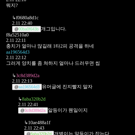
뭐지?
↳
f0680a8d1c
2.11 22:40
개그입니다.
@
00ba0f643b
f8a52510a0
2.11 22:11
충치가 얼마나 많길래 1타2피 공격을 하네
aa196564d3
2.11 22:12
그러게 양치를 좀 쳐하지
얼마나 드러우면 씹
↳
3c8d389d2a
2.11 22:13
유머글에 진지빨지 말자
@
aa196564d3
↳
8aba320b2d
2.11 22:41
알등이가 웬일이지
@
3c8d389d2a
↳
10ae488a1f
2.11 22:43
개벽이는 알등이가 잡는다
@
8aba320b2d