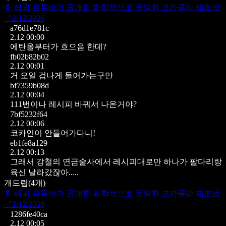
📄
해외 유튜버가 공개한 화학적으로 동일한 코카콜라 제조법
↗
2/12/2026
a76d1e781c
2.12 00:00
에탄올부터가 흐으음 한데?
fb02b82b02
2.12 00:01
거 오일 겁나게 들어가는구만
bf7359b08d
2.12 00:04
111번이나 레시피 바꿔서 나온거야?
7bf5232f64
2.12 00:06
코카인이 안들어가다니!
eb1fe8a129
2.12 00:13
그래서 강철의 연금술사에서 레시피대로만 하나가 팔다리랑
육신 날라갔잖아.....
개드립
(
4
개)
📄
해외 유튜버가 공개한 화학적으로 동일한 코카콜라 제조법
↗
2/12/2026
1286fe40ca
2.12 00:05