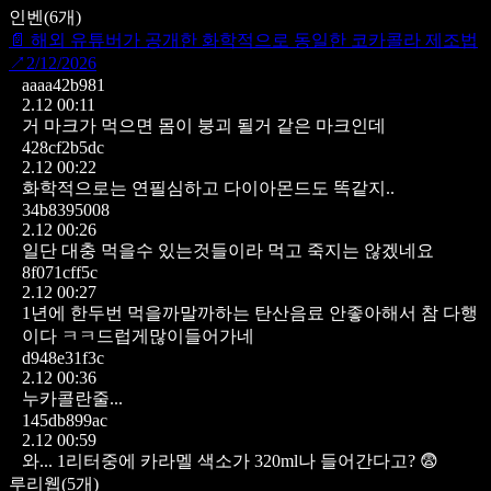
인벤
(
6
개)
📄
해외 유튜버가 공개한 화학적으로 동일한 코카콜라 제조법
↗
2/12/2026
aaaa42b981
2.12 00:11
거 마크가 먹으면 몸이 붕괴 될거 같은 마크인데
428cf2b5dc
2.12 00:22
화학적으로는 연필심하고 다이아몬드도 똑같지..
34b8395008
2.12 00:26
일단 대충 먹을수 있는것들이라 먹고 죽지는 않겠네요
8f071cff5c
2.12 00:27
1년에 한두번 먹을까말까하는 탄산음료
안좋아해서 참 다행
이다 ㅋㅋ드럽게많이들어가네
d948e31f3c
2.12 00:36
누카콜란줄...
145db899ac
2.12 00:59
와... 1리터중에 카라멜 색소가 320ml나 들어간다고? 😨
루리웹
(
5
개)