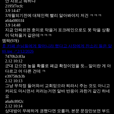
안 자르고 뭐하냐
2195f7ecfc
3.9 14:47
3개월되기전에 대체인력 빨리 알아봐야지 저건 ㅋㅋㅋ
a64a0801f4
3.9 14:48
지금 안짜르면 호미로 막을거 포크레인으로도 못 막을 상황
이 닥쳐올거 같은데ㅋㅋㅋ
엠팍
(
9
개)
📄
카페 손님들에게 할머니라 했다고 사장에게 잔소리 들은 알
바.jpg
↗
2/12/2026
7470b2c83a
2.12 10:12
군대 갔으면 높을 확률로 폐급 확정이었을 듯...
말이란 게 아
다르고 어 다른 건데 ㅋ
e39758cb3b
2.12 10:13
그냥 무작정 들어와서 교회믿으라 찌라시 주는 것도 아니고
커피도 마시면서 저러는거면 알바 반응이 과한거 같긴 하네
요
a6a8c89f2c
2.12 10:14
상대방이 무례하게 권했다면 모를까, 본문 문장만보면 부드