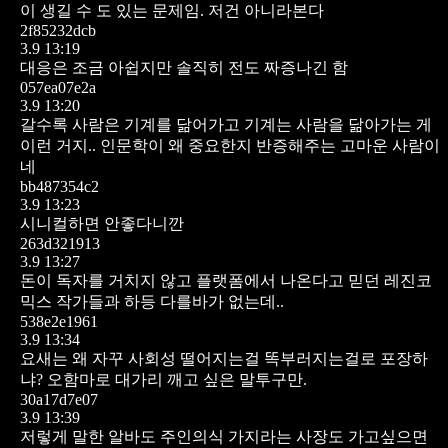
이 생길 수 도 있는 문제임. 저건 아니라본다
2f85232dcb
3.9 13:19
대응은 조금 아쉽지만 솔직히 전도 짜증나긴 함
057ea07e2a
3.9 13:20
갈수록 사람은 기계를 닮어가고 기계는 사람을 닮아가는 게
이런 거지.. 인문학이 왜 중요한지 반증해주는 고마운 사람이
네
bb487354c2
3.9 13:23
시니컬하면 안좋다니깐
263d321913
3.9 13:27
돈이 독자를 거치지 않고 플랫폼에서 나온다고 믿던 레진코
믹스 작가들과 하등 다를바가 없는데..
538e2e1961
3.9 13:34
요새는 왜 자꾸 사회성 떨어지는걸 똑부러지는걸로 포장하
냐? 오함마로 대가리 깨고 싶은 말투구만.
30a17d7e07
3.9 13:39
저렇게 말한 알바도 주인의식 가지라는 사장도 가고싶으면