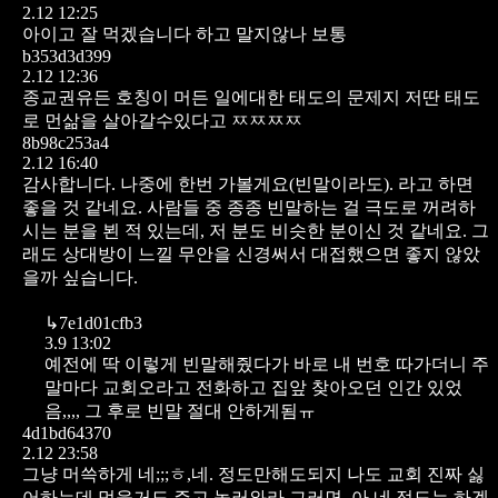
2.12 12:25
아이고 잘 먹겠습니다 하고 말지않나 보통
b353d3d399
2.12 12:36
종교권유든 호칭이 머든 일에대한 태도의 문제지 저딴 태도
로 먼삶을 살아갈수있다고 ㅉㅉㅉㅉ
8b98c253a4
2.12 16:40
감사합니다. 나중에 한번 가볼게요(빈말이라도). 라고 하면
좋을 것 같네요. 사람들 중 종종 빈말하는 걸 극도로 꺼려하
시는 분을 뵌 적 있는데, 저 분도 비슷한 분이신 것 같네요. 그
래도 상대방이 느낄 무안을 신경써서 대접했으면 좋지 않았
을까 싶습니다.
↳
7e1d01cfb3
3.9 13:02
예전에 딱 이렇게 빈말해줬다가 바로 내 번호 따가더니 주
말마다 교회오라고 전화하고 집앞 찾아오던 인간 있었
음,,,, 그 후로 빈말 절대 안하게됨ㅠ
4d1bd64370
2.12 23:58
그냥 머쓱하게 네;;;ㅎ,네. 정도만해도되지 나도 교회 진짜 싫
어하는데 먹을거도 주고 놀러와라 그러면. 아 네 정도는 하겠