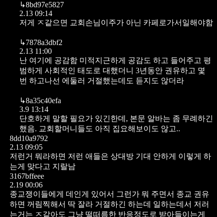
↳
8bd97e5827
2.13 09:14
저게 ㅈ같으면 교회손님이주가 아닌 카페로가서일해야함
↳
7878a3dbf2
2.13 11:00
난 여기에 공감함 미적지근하게 공감도 하고 들어주고 평
범하게 사회적인 태도로 대했더니 3년동안 권유하고 몇
번 하고나선 에둘러 거절했는데도 듣지도 않더라
↳
8a35c40efa
3.9 13:14
단호하게 말할 필요가 있긴한데, 본문 알바는 좀 무례하긴
했음. 교회할머니들도 아직 집요해보이도 않고..
8dd10a9792
2.13 09:05
저런거 뭐라하면 저런 애들은 상대방 기대 안하게 이렇게 하
는게 맞다고 지랄남
3167bffeee
2.19 00:06
종교쟁이들에게 데인게 있어서 그런가 뭐 주면서 종교 권유
하면 꺼림찍해서 딱 잘라 거절하긴 하는데 일하는데서 저러
는거는 ㅈ같아도 그냥 떨떠름한 반응정도로 받아들이는게