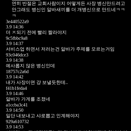
연히 반절은 교회사람이지 어떻게든 사장 병신만드려고
안그래도 병신인 알바새끼를 더 개병신으로 만드네ㅋㅋ
ㅋ
3e440522a9
3.9 14:36
더 ㅈ되기 전에 빨리 짤라야지
9c5fbbc9a8
3.9 14:37
서비스업 하면서 저러는건 알바가 주제를 모르는거임
93c046dce3
3.9 14:38
예사롭지 않은 병신인데
18757c2a6d
3.9 14:42
내가 사장이면 걍 보낼듯한데..
f41b1feda4
3.9 14:46
알바가 가게를 조졌네
a1ccba3c41
3.9 14:50
일단 내보내고 샤로뽑고 인계해야지
929a610732
3.9 14:53