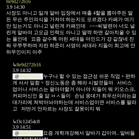
8e9d272b16
3.9 14:30
사장도 아니고 일개 알바 입장에서
매출 4할을 뽑아주든 말
든
무슨 주인의식을 가져야 하는지도 모르겠다
카페가 여기
만 있는거도 아니고 널린게 카페인데
>>>씨발련아 너도 널
린게 알바야 고오급 인력도 아니고 딸깍 하면 갈아치울 수 있
는 풀인데
요즘 갈수록 어린 세대들 마인드가 걍 같잖네 진
짜 우쭈쭈하며 자란 하준이 서영이 세대라 지들이 최고에 안
하무인이지 아주
↳
8e9d272b16
3.9 14:32
누구나 할 수 있는 접근성 쉬운 직업 + 편하
@
8e9d272b16
게 서서 일함 = 정신노동은 좀 해라 시발것들아
서비스
업이니 서비스는 팔아야할거 아니야 지들이 뭐 키오스크,
커피머신인 줄 앎 ㅂㅅ들이
손님 응대가 최우선이라는걸
대가리에 쳐박아놔야하는데
서비스업이면 서비스를 팔라
고
저딴거 안자르는 사장도 잘못이지 뭐
↳
f3c12454c8
3.9 14:51
요즘 개학개강해서 알바가 갑이여.. 알바들
@
8e9d272b16