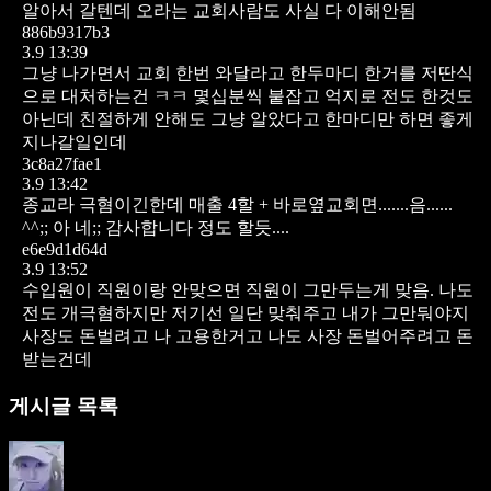
알아서 갈텐데 오라는 교회사람도 사실 다 이해안됨
886b9317b3
3.9 13:39
그냥 나가면서 교회 한번 와달라고 한두마디 한거를 저딴식
으로 대처하는건 ㅋㅋ 몇십분씩 붙잡고 억지로 전도 한것도
아닌데 친절하게 안해도 그냥 알았다고 한마디만 하면 좋게
지나갈일인데
3c8a27fae1
3.9 13:42
종교라 극혐이긴한데 매출 4할 + 바로옆교회면.......음......
^^;; 아 네;; 감사합니다 정도 할듯....
e6e9d1d64d
3.9 13:52
수입원이 직원이랑 안맞으면 직원이 그만두는게 맞음. 나도
전도 개극혐하지만 저기선 일단 맞춰주고 내가 그만둬야지
사장도 돈벌려고 나 고용한거고 나도 사장 돈벌어주려고 돈
받는건데
게시글 목록