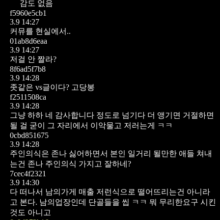
감도 없음
f5960e5cb1
3.9 14:27
커뮤를 현실에서..
01ab8d6eaa
3.9 14:27
저걸 안 짤라?
8f6ad5f7b8
3.9 14:28
좃같은 vs글이다? 고당봉
f2511508ca
3.9 14:28
그냥 하하 네 감사합니다 정도로 넘기다 더 앵기면 거절하면
될 걸 굳이 그 자리에서 이악물고 저러는게 ㅋㅋ
0cbd851675
3.9 14:28
주인의식은 존나 싫어하면서
본인 일거리 될만한 애들 쳐내
는건
존나 주인의식 가지고 잘하네?
7cec4f2321
3.9 14:30
다 떠나서 남의가게 매출 저런식으로 떨어뜨리는건 아니라
고 본다. 남의업장인데 단골들을 씹 ㅋㅋ 뭐 무리한요구 시킨
것도 아니고