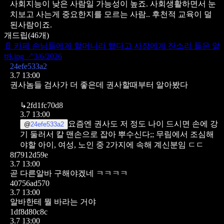
사회지능이 낮은 사람일 가능성이 높죠. 사회생활하면서 눈
치보고 사는게 중요한지를 모르는 사람.. 후천적 교육이 덜
된사람이죠.
개드립
(
46
개)
📄
카페 손님들에게 할머니라 했다고 사장에게 잔소리 들은 알
바.jpg
↗
3/6/2026
24efe533a2
3.7 13:00
권사놈들 검사가 더 좋은데 권사할때부터 알아봤다
↳
2fd1fc70d8
3.7 13:00
요즘엔 권사도 저 정도 나이 드시면 손에 강
@
24efe533a2
기 둘러서 칼 맨손으로 잡아 뿌수신다;;
무림에서 조심해
야할 아이, 여성, 노인 중 2가지에 속해 계신분임 ㄷㄷ
8f7912d59e
3.7 13:00
곧 다른알바 구해야겠네 ㅋㅋㅋㅋ
40756ad570
3.7 13:00
알바한테 뭘 바라는 거야
1df8d80c8c
3.7 13:00