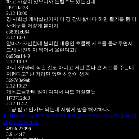
하고 사장이 있으니까 돈벌수도 있는건데
2f912faf28
2.12 10:00
걍 사회성 개박살난거지 머
걍 감사합니다 하면 될거를 뭔 미
사어구를 저렇게 붙이지
e38f81eb64
2.12 10:01
알바가 자신한테 불리한 내용인 초콜렛 세트를 돌려주면서
그새 사진까지 찍어서 올린다고?
8a95ea1449
2.12 10:13
아니 3구짜리 작은 것도 아니고 저런 존나 큰 세트를 주는데
저런다고?
난 저러면 없던 신앙이 생겨
3697d3e9ab
2.12 10:27
개독교들한테 많이 디여서 나도 거절할듯
1f73712dd3
2.12 11:52
그냥 받고 안가도 되는데 저렇게 말을 해야하나...
📄
카페 손님들에게 할머니라 했다고 사장에게 잔소리 들은 알
바.jpg
↗
3/9/2026
4873d27096
3.9 14:47