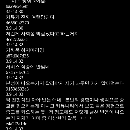
비위 맞춰줘야함..
ba29e5469f
3.9 14:30
커뮤가 진짜 여럿망친다
d6550b2270
3.9 14:30
저런게 사회성 박살났다고 하는거지
4cd2c2aa3c
3.9 14:32
기싸움 하지마라잉
a87d0d7d35
3.9 14:32
서비스 직종에 안맞네
67457de764
3.9 14:33
본성이 나오는거지 잘라야지 저거 놔두면 가게 말아먹는다
9159d603a3
3.9 14:33
딱 전형적인 자아 없는 애네
본인의 경험이나 생각으로 종
교를 혐오하는게 아니고
커뮤니티에서 보고 들은 경험으로
종교를 혐오하는 듯
저 정도에도 저렇게 날선 반응이 나오
는거 자체가 이미 좀 이상한거 같음 ㅋㅋㅋ
e4a2f2a1dc
3.9 14:33