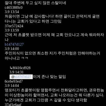
절대 주변에 두고 싶지 않은 스탈이네
c46538f0c0
3.9 13:54
처음이면 그냥 예 감사합니다! 하면 끝이고
끈덕지게 굴면
다니는 교회가 있다고 하면 그만임
37ee572424
3.9 13:59
근데 저 초콜렛 받으면 이제
왜 교회 안오냐고 계속 뭐라하자
나
b14747d127
3.9 14:00
주인의식이 없으면
최소한 지가 주인처럼은 안해야하는거
아니냐고 ㅋㅋ
↳
8f416cd928
3.9 14:31
이게 존나 맞는 말임
@
b14747d127
6cebe93ed7
3.9 14:04
영포티가 초콜렛이랑 명함주면서 전화달라고하면, 권유한놈
이 이상한놈이라 할꺼면서, 교회 나오라는건 뭐 다른가 싶다.
누군가에겐 교회가 그만큼 ㅈ 같을 수 있다 생각함
37af1e6aaf