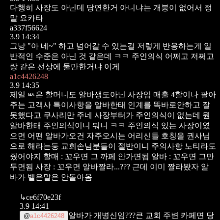
다행히 사장도 아닌데 당연한거 아니냐는 개붕이 없어서
정
말 요카타
a337f56624
3.9 14:34
그냥 "아 네~" 하고 넘어갈 수 있는걸 저렇게 반응하는게 일
반적인 수준은 아닌 것 같은데 ㅋㅋ
주인의식 어쩌고 저쩌고
랑 같은 선상에 둘만한거냐 이게
a1c4426248
3.9 14:35
제일 ㅄ은 할머니도 알바생도아닌 사장임
매출 4할이나 팔아
주는 고객사 특이사항을 알바한태 인계를 똑바로안하고 잘
못했다고 쿠사리만 주네
사장부터가 주인의식이 없는데 뭔
알바한태 주인의식이니 뭐니 ㅋㅋ
주인의식 있는 사장이였
으면 어떤 알바가오건 자주오시는 어리신들 호칭을 권사님
으로 해라는둥 교회손님분들이 절반이니 주의사항 노티라도
줬어야지
할매 : 꼬우면 그 까페 안가면됨
알바 : 꼬우면 그만
두면됨
사장 : 꼬우면 알바짤라...??? 근데 이미 짤라봤자 알
바가 뱉은말은 안돌아옴
↳
ce6f70e23f
3.9 14:41
알바가 개병신임???큰 교회 주변 카페면 당
@
a1c4426248