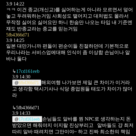
3.9 14:22
ㅋㅋ 이건 종교(개신교)를 싫어하는게 아니라 모르면서 덮어
놓고 두려워하는거임
사회성도 떨어지고 대처법도 몰라서
무작정 싫어요 싫어요만 하니 한숨만 나오는 타입
내 기준엔
쟤도 반종교라는 종교를 믿는거임
5fb4366d71
3.9 14:25
일본 대만가니까 편돌이 편순이들 친절하던데 기본적으로
우리나라는 서비스업에대해 인식이 좀 이상함 손님이나 알
바나 둘다
↳
17cd161eeb
3.9 14:30
해외여행 나가보면 제일 큰 차이가 이거라
@
5fb4366d71
고 생각함
택시기사나 식당 종업원들 태도가 차이가 많더
라
↳
5fb4366d71
3.9 14:33
손님들도 알바를 뭔 NPC로 생각하는지 돈
@
17cd161eeb
받았으면 해줘야지 이지랄 진상부리고
알바들도 걍 최저
따리 알바 때려치면 그만이야~ 하고 진짜 최소한의 책임