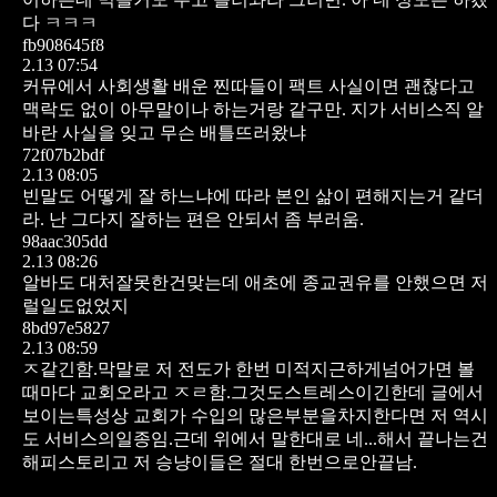
다 ㅋㅋㅋ
fb908645f8
2.13 07:54
커뮤에서 사회생활 배운 찐따들이 팩트 사실이면 괜찮다고
맥락도 없이 아무말이나 하는거랑 같구만. 지가 서비스직 알
바란 사실을 잊고 무슨 배틀뜨러왔냐
72f07b2bdf
2.13 08:05
빈말도 어떻게 잘 하느냐에 따라 본인 삶이 편해지는거 같더
라. 난 그다지 잘하는 편은 안되서 좀 부러움.
98aac305dd
2.13 08:26
알바도 대처잘못한건맞는데 애초에 종교권유를 안했으면 저
럴일도없었지
8bd97e5827
2.13 08:59
ㅈ같긴함.막말로 저 전도가 한번 미적지근하게넘어가면 볼
때마다 교회오라고 ㅈㄹ함.그것도스트레스이긴한데 글에서
보이는특성상 교회가 수입의 많은부분을차지한다면 저 역시
도 서비스의일종임.근데 위에서 말한대로 네...해서 끝나는건
해피스토리고 저 승냥이들은 절대 한번으로안끝남.