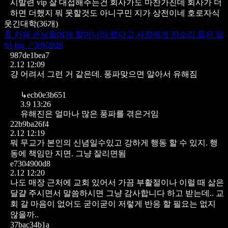
시발련 vip 잘 대접해주는건 회사가도 마찬가진데 회사가 더
하면 더했지 뭐 못할것도 아니구민 지가 상전이네 호로자식
웃긴대학
(
36
개)
📄
카페 손님들에게 할머니라 했다고 사장에게 잔소리 들은 알
바.jpg
↗
3/9/2026
987de1bea7
2.12 12:09
걍 어려서 그런 거 같은데. 풍파맞으면 알아서 유해짐
↳
ecb0e3b651
3.9 13:26
유해진은 얼마나 많은 풍파를 겪은거임
22b9ba26f4
2.12 12:19
뭐 무교가 본인의 신념일수있고 강하게 행동 할 수 있지. 행
동에 책임만 지면. 그냥 잘리면됨
e7304900d8
2.12 12:20
나도 매장 근처에 교회 있어서 가끔 부활절이나 이럴 때 삶은
달걀 주시면서 말씀하시면 그냥 감사합니다 하고 받는데.. 교
회 갈 마음이 없어도 굳이굳이 저렇게 반응 할 필요는 없지
않을까..
37bac34b1a