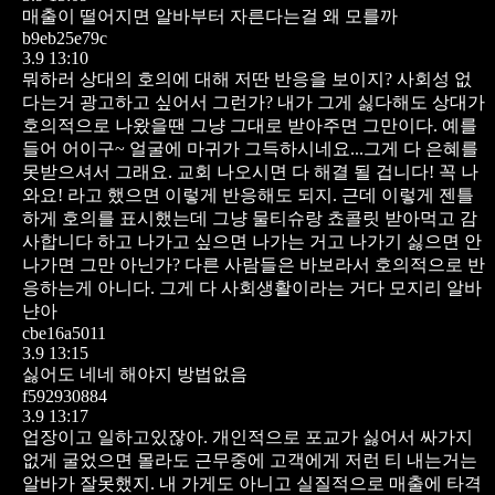
매출이 떨어지면 알바부터 자른다는걸 왜 모를까
b9eb25e79c
3.9 13:10
뭐하러 상대의 호의에 대해 저딴 반응을 보이지? 사회성 없
다는거 광고하고 싶어서 그런가? 내가 그게 싫다해도 상대가
호의적으로 나왔을땐 그냥 그대로 받아주면 그만이다. 예를
들어 어이구~ 얼굴에 마귀가 그득하시네요...그게 다 은혜를
못받으셔서 그래요. 교회 나오시면 다 해결 될 겁니다! 꼭 나
와요! 라고 했으면 이렇게 반응해도 되지. 근데 이렇게 젠틀
하게 호의를 표시했는데 그냥 물티슈랑 쵸콜릿 받아먹고 감
사합니다 하고 나가고 싶으면 나가는 거고 나가기 싫으면 안
나가면 그만 아닌가? 다른 사람들은 바보라서 호의적으로 반
응하는게 아니다. 그게 다 사회생활이라는 거다 모지리 알바
냔아
cbe16a5011
3.9 13:15
싫어도 네네 해야지 방법없음
f592930884
3.9 13:17
업장이고 일하고있잖아. 개인적으로 포교가 싫어서 싸가지
없게 굴었으면 몰라도 근무중에 고객에게 저런 티 내는거는
알바가 잘못했지. 내 가게도 아니고 실질적으로 매출에 타격