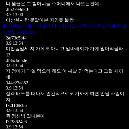
니 월급은 그 할머니들 주머니에서 나오는건데...
dfb2799d80
3.7 13:00
이상한사람 못알아본 죄인듯 불쌍
📄
카페 손님들에게 할머니라 했다고 사장에게 잔소리 들은 알
바.jpg
↗
3/9/2026
2af73e5bf4
3.9 13:54
미친놈일세 지 가게도 아니고 알바새끼가 가게 말아먹을라
고
df8acbd5de
3.9 13:54
지 엄마가 과일 먹으라 해도 아 씨발 안 먹는다고 그럴 새끼
네
344c27a852
3.9 13:54
접객 태도를 떠나서 인간적으로도 가까이 하면 안될 사람이
지
f72f1d9c85
3.9 13:54
뭔 정신병 있나본데
f3f38624c6
3.9 13:54