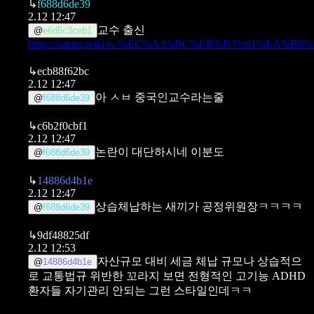
↳
f688d6de39
2.12 12:47
교수 출신
@
e6d5c3ceb1
https://namu.wiki/w/%EC%A3%BC%EB%B3%91%EA%B8%
↳
ecb88f62bc
2.12 12:47
아 ㅅㅂ 중국인교수라는줄
@
f688d6de39
↳
c6b2f0cbf1
2.12 12:47
논란이 대단하시네 이분도
@
f688d6de39
↳
14886d4b1e
2.12 12:47
상습체납하는 새끼가 공정위원장ㅋㅋㅋㅋ
@
f688d6de39
↳
9df48825df
2.12 12:53
자산규모 대비 세금 체납 규모나 상습적으
@
14886d4b1e
로 교통법규 위반한 꼬라지 보면
전형적인 고기능 ADHD
환자들 자기관리 안되는 그런 스타일인데ㅋㅋ