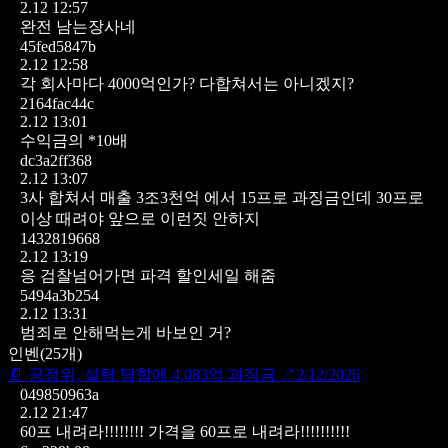
2.12 12:57
완전 남는장사네
45fed5847b
2.12 12:58
각 회사마다 4000억인가? 다합쳐서는 아니겠지?
2164fac44c
2.12 13:01
수익금의 *10배
dc3a2ff368
2.12 13:07
3사 합쳐서 매출 3조3천억 에서 15프로 과징금인데
30프로
이상 때려야 앞으로 이런짓 안하지
1432819668
2.12 13:19
응 검찰넘어가면 파격 할인세일 해줌
5494a3b254
2.12 13:31
범죄로 안해먹는게 바보인 거?
인벤
(
25
개)
📄
공정위, 설탕 담합에 4,083억 과징금
↗
2/12/2026
049850963a
2.12 21:47
60프 내려라!!!!!!!! 가격을 60프로 내려라!!!!!!!!!!