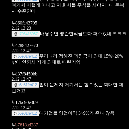
여기서 이럴게 아니고 저 회사들 주식을 사야지ㅋㅋ돈복
사 수준인데
↳
860fa43795
2.12 13:23
배당주면 앵간한적금보다 퍼주겠네 ㅋㅋㅋ
@
a703413087
↳
4288427e70
2.12 12:47
우리나라 정해진 과징금이 최대 15%~20%
@
b6e31fe412
밖에 안되서 저게 최대로 때린거임
↳
d37f8450bb
2.12 12:47
법이 문제지 저기서는 할수있는 최대한 때
@
b6e31fe412
린거고.
↳
17bc90e3b9
2.12 12:47
대기업들 영업이익 3~9%가 존나 많음
@
b6e31fe412
↳
b7618ad287