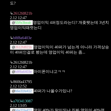
도?
↳
2612fd821b
2.12 12:47
영업이익 4퍼정도라는디?
개좆됏는데 3년치
@
55ffe3beab
영업이익때렷는디
↳
b8f8a6403e
2.12 12:47
영업이익이 40퍼가 넘는게 아니라 가격상승
@
2612fd821b
이 40퍼인걸로 봤는데
영업이익 40퍼는 좀...
↳
2612fd821b
2.12 12:47
아이폰이냐고ㅋㅋ
@
b8f8a6403e
↳
860fa43795
2.12 12:52
40퍼가 나올수가있나?
@
b6e31fe412
↳
a703413087
2.12 13:05
영익 40%가 말이되냐
진짜 영익이 40%면
@
b6e31fe412