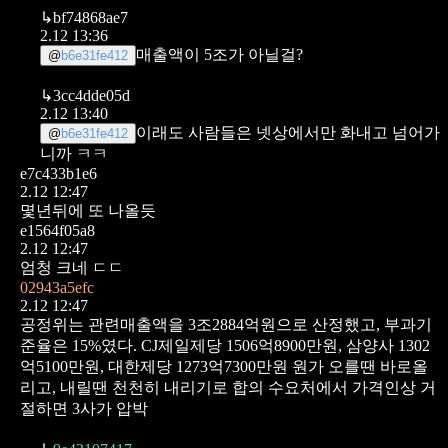
↳
bf74868ae7
2.12 13:36
매출액이 5조가 아닐걸?
@
b6e31fe412
↳
3cc4dde05d
2.12 13:40
이래도 사람들은 넷상에서만 화내고 넘어가
@
b6e31fe412
니까 ㅋㅋ
e7c433b1e6
2.12 12:47
몇년뒤에 또 나올듯
e1564f05a8
2.12 12:47
엄청 크네 ㄷㄷ
02943a5efc
2.12 12:47
공정위는 관련매출액을 3조2884억원으로 산정했고, 부과기
준율은 15%였다.
CJ제일제당 1506억8900만원, 삼양사 1302
억5100만원, 대한제당 1273억7300만원
원가 오를땐 바로올
리고, 내릴땐 천천히 내리기로 합의
수요처에서 가격인상 거
절하면 3사가 압박