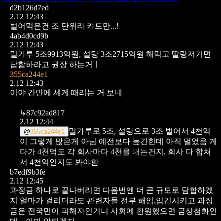
d2b126d7ed
2.12 12:43
벌어먹은건 조 단위라 카드만...!
4ab4d0cd9b
2.12 12:43
밀가루 5조9913억원, 설탕 3조2715억원 해먹고 딸랑저거면
답함하라고 권장 하는거ㅣ
355ca244e1
2.12 12:43
이야 간만에 세게 때리는 거 보네
↳
87c92ad817
2.12 12:44
밀가루로 5조, 설탕으로 3조 벌어서 4천억
@
355ca244e1
이 그렇게 많은게 아님 예전보다 높긴한데 아직 멀었음
게
다가 4천억도 각 회사마다 4천을 내는건지, 회사 다 합쳐
서 4천억인지도 봐야함
b7edf9b3fe
2.12 12:45
과징금 하나로 끝나버리면 다음번엔 더 큰 규모로 담합하겠
지
얼마가 걸리더라도 관련자들 전부 해임,입건시키고 과징
금은 전국민이 피해자인거니 사회에 환원했으면 금상첨화인