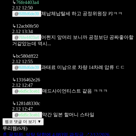
↳
76fe4403a4
2.12 12:50
체납체납탈세 하고 공정위원장
캬ㅋㅋ
@
f688d6de39
↳
12acb0fe50
2.12 13:34
어쩐지 앞머리 보니까 공정보단 공짜좋아할
@
76fe4403a4
거같았는데 역시...
↳
bc580dff22
2.12 12:55
과태료 미납으로 차량 14차례 압류 ㄷㄷ
@
f688d6de39
↳
1316462e26
2.12 12:47
매드사이언티스트 같음 ㅋㅋㅋ
@
e6d5c3ceb1
↳
1281d8330c
2.12 12:47
약간 일본 할머니 스타일
@
e6d5c3ceb1
펨코 댓글 더 보기 ▼
루리웹
(
6
개)
📄
공정위, 설탕 담합에 4,083억 과징금
↗
2/12/2026