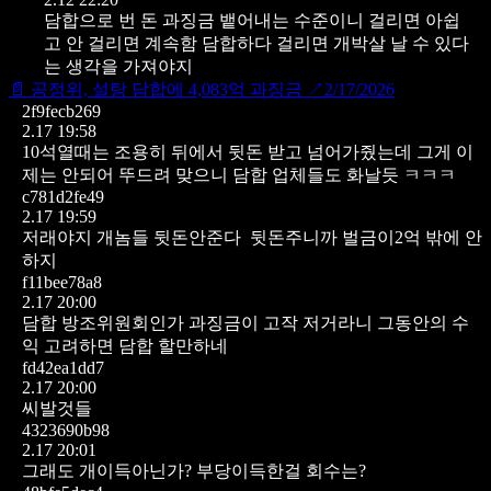
담합으로 번 돈 과징금 뱉어내는 수준이니 걸리면 아쉽
고 안 걸리면 계속함
담합하다 걸리면 개박살 날 수 있다
는 생각을 가져야지
📄
공정위, 설탕 담합에 4,083억 과징금
↗
2/17/2026
2f9fecb269
2.17 19:58
10석열때는 조용히 뒤에서 뒷돈 받고 넘어가줬는데 그게 이
제는 안되어 뚜드려 맞으니 담합 업체들도 화날듯 ㅋㅋㅋ
c781d2fe49
2.17 19:59
저래야지 개놈들 뒷돈안준다
뒷돈주니까 벌금이2억 밖에 안
하지
f11bee78a8
2.17 20:00
담합 방조위원회인가 과징금이 고작 저거라니 그동안의 수
익 고려하면 담합 할만하네
fd42ea1dd7
2.17 20:00
씨발것들
4323690b98
2.17 20:01
그래도 개이득아닌가? 부당이득한걸 회수는?