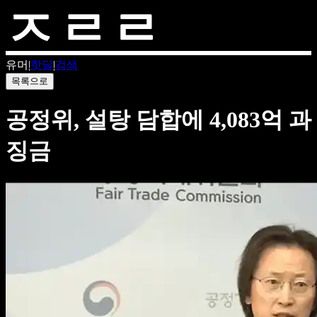
유머
|
핫딜
|
검색
목록으로
공정위, 설탕 담합에 4,083억 과
징금