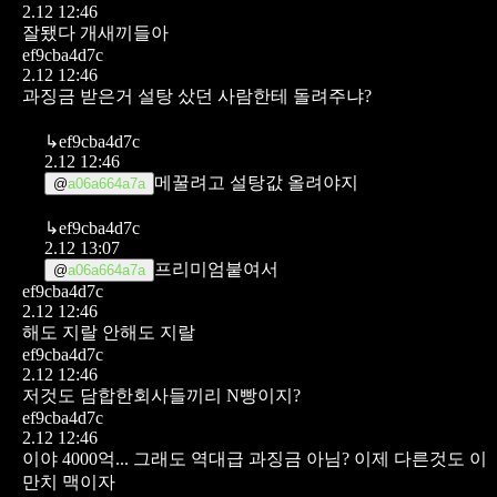
2.12 12:46
잘됐다 개새끼들아
ef9cba4d7c
2.12 12:46
과징금 받은거 설탕 샀던 사람한테 돌려주냐?
↳
ef9cba4d7c
2.12 12:46
메꿀려고 설탕값 올려야지
@
a06a664a7a
↳
ef9cba4d7c
2.12 13:07
프리미엄붙여서
@
a06a664a7a
ef9cba4d7c
2.12 12:46
해도 지랄 안해도 지랄
ef9cba4d7c
2.12 12:46
저것도 담합한회사들끼리 N빵이지?
ef9cba4d7c
2.12 12:46
이야 4000억... 그래도 역대급 과징금 아님? 이제 다른것도 이
만치 맥이자