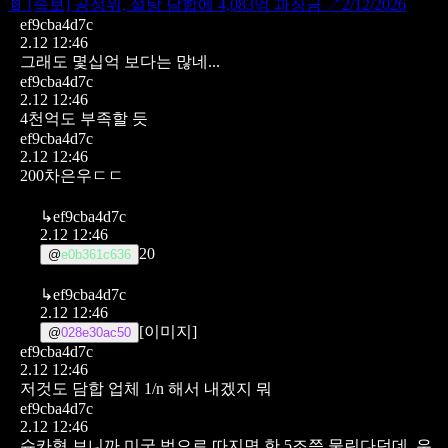
📄
[속보] 공정위, 설탕 담합에 4,083억 과징금
↗
2/12/2026
ef9cba4d7c
2.12 12:46
그래도 몇십억 보다는 많네...
ef9cba4d7c
2.12 12:46
4천억도 부족할 듯
ef9cba4d7c
2.12 12:46
200차은우ㄷㄷ
↳
ef9cba4d7c
2.12 12:46
20
@
e0b361c636
↳
ef9cba4d7c
2.12 12:46
[이미지]
@
028e30ac50
ef9cba4d7c
2.12 12:46
저것도 담합 업체 1/n 해서 내겠지 뭐
ef9cba4d7c
2.12 12:46
슈카형 보니까 미국 법으로 따지면 한 5조쯤 물린다던데, 우