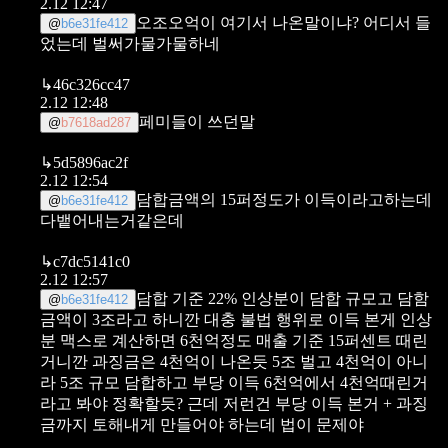
2.12 12:47
오조오억이 여기서 나온말이냐? 어디서 들
@
b6e31fe412
었는데 벌써가물가물하네
↳
46c326cc47
2.12 12:48
페미들이 쓰던말
@
b7618ad287
↳
5d5896ac2f
2.12 12:54
담합금액의 15퍼정도가 이득이라고하는데
@
b6e31fe412
다뱉어내는거같은데
↳
c7dc5141c0
2.12 12:57
담합 기준 22% 인상분이 담합 규모고
담함
@
b6e31fe412
금액이 3조라고 하니깐 대충 불법 행위로 이득 본게 인상
분 맥스로 계산하면 6천억정도
매출 기준 15퍼센트 때린
거니깐 과징금은 4천억이 나온듯
5조 벌고 4천억이 아니
라 5조 규모 담합하고 부당 이득 6천억에서 4천억때린거
라고 봐야 정확할듯?
근데 저런건 부당 이득 본거 + 과징
금까지 토해내게 만들어야 하는데 법이 문제야