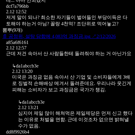
데... 아마 안되겠지
dcf7a796bb
2.12 12:52
저게 말이 되나? 최소한 자기들이 벌어들인 부당이득은 다
토해야 하는거 아님? 꼴랑 4천억? 조단위로 먹어놓고?
뽐뿌
(
9
개)
📄
공정위, 설탕 담합에 4,083억 과징금.jpg
↗
2/12/2026
a85a6f6161
2.12 12:57
근데 저건 속아서 산 사람들한테 돌려줘야 하는 거 아닌가요
↳
da1abccb3e
2.12 13:20
미국은 과징금 없음 속아서 산 기업 및 소비자들에게 3배
로 징벌적 손해배상 메겨서 돌려준데요.
우리나라 웃긴게
피해는 소비자가 보고 과징금은 국가가 챙김.
↳
da1abccb3e
2.12 13:21
심지어 제일 많이 해쳐먹은 제일제당은 먼저 신고 했다
는 이유로 처벌을 면함.
근데 이것조차 없으면 밝혀낼
수가 없음.
dd8f9926b4