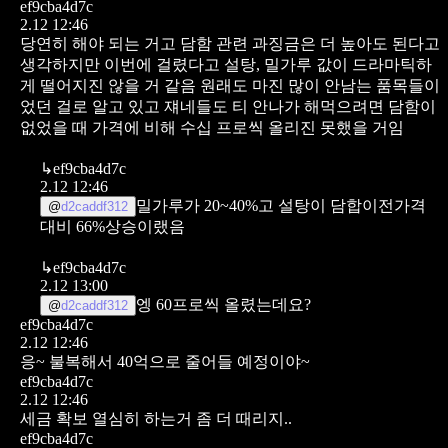
ef9cba4d7c
2.12 12:46
당연히 해야 되는 거고
담함 관련 과징금은 더 높아도 된다고
생각하지만
이번에 걸렸다고 설탕, 밀가루 값이 드라마틱하
게 떨어지진 않을 거 같음
원래도 마진 많이 안남는 품목들이
었던 걸로 알고 있고
쟤네들도 티 안나가 해먹으려면 담함이
없었을 때 가격에 비해 수십 프로씩 올리진 못했을 거임
↳
ef9cba4d7c
2.12 12:46
밀가루가 20~40%고 설탕이 담합이전가격
@
d2caddf312
대비 66%상승이랬음
↳
ef9cba4d7c
2.12 13:00
엥 60프로씩 올렸는데요?
@
d2caddf312
ef9cba4d7c
2.12 12:46
응~ 불복해서 40억으로 줄어들 예정이야~
ef9cba4d7c
2.12 12:46
세금 확보 열심히 하는거 좀 더 때리지..
ef9cba4d7c