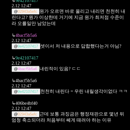
↳
9e42107417
2.12 12:47
원가 오르면 바로 올리고 내리면 천천히 내
@
02943a5efc
린다고? 뭔가 이상한데 거기에 지금 원가 최저점 수준이
라 오를일만 남았는데
↳
4bacf5b5a6
2.12 12:47
셋이서 저 내용으로 답합했다는거 아님?
@
9e42107417
↳
9e42107417
2.12 12:47
내린적이 있음? ㄷㄷ
@
4bacf5b5a6
↳
4bacf5b5a6
2.12 12:47
천천히 내린다 = 우린 내릴생각이없다 ㅋㅋ
@
9e42107417
↳
406be4bf40
2.12 12:47
근데 보통 과징금은 행정재판으로 몇년 뒤
@
02943a5efc
엄청 축소되더라 처음부터 쎄게 때려야 하는 이유