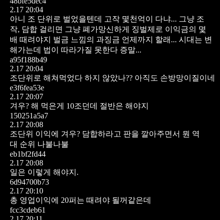
48bfe5dec4
2.17 20:04
아니 조 단위로 벌었을텐데 고작 몇천억이 다냐...
그냥 조
작, 담합 걸리면 그냥 폐가망신하게 징벌제로
이익금의 몇
배 때려야지 벌금 느낌의 과징금 언제까지 할래...
시대는 변
해가는데 법이 따라가질 못한다 증말...
a95f188b49
2.17 20:04
조단위로 해쳐먹었다 하지 않았나??
아직도 손방망이질이네
e3f6fea53e
2.17 20:07
겨우? 해 먹은게 10조던데 절반은 해야지
150251a5a7
2.17 20:08
조단위 이익에 겨우?
담합하라고 판을 깔아주면서 뭔 역
대 순위 나불나불
eb1bf2fd44
2.17 20:08
일은 이렇게 해야지.
6d94700b73
2.17 20:10
총 영업이익에 20퍼는 때려야 될꺼같은데
fcc3cdeb61
2.17 20:11