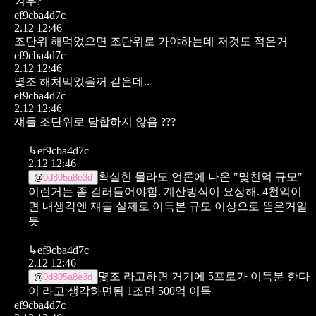
겨우?
ef9cba4d7c
2.12 12:46
조단위 해먹었으면 조단위로 가야하는데
저것도 적은거
ef9cba4d7c
2.12 12:46
몇조 해처먹었을꺼 같은데..
ef9cba4d7c
2.12 12:46
쟤들 조단위로 담합하지 않음 ???
↳
ef9cba4d7c
2.12 12:46
확실힌 몰라도 언론에 나온 "몇천억 규모"
@
0d805a8e3d
이런거는 좀 걸러들어야함. 계산방식이 요상해.
4천억이
면 내생각엔 쟤들 실제로 이득본 규모 이상으로 뜯은거일
듯
↳
ef9cba4d7c
2.12 12:46
몇조 라고하면 거기에 5프로가 이득분 한다
@
0d805a8e3d
이 라고 생각하면됨 1조면 500억 이득
ef9cba4d7c