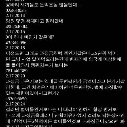
공바리 새끼들도 돈먹은놈 먾을텐대...
02a8330afa
2.17 20:14
임뭔 몇명 총대매고 짤리겠네
49b2640df4
2.17 20:15
0이 하나 빠진거 같은데?
43f3dfa086
2.17 20:15
이정도면 그래도 과징금처럼 맥인거같은데..조단위 먹이
면 그냥 사업 말아먹으라는건데 빈자리에 외국계 이상한애
들 들어와서 깽판치는거 보다는
781b4df389
2.17 20:20
과징금 나온거로는 역대급 두번쨰인가 금액이라고 본거거같
긴한데.
그간 처먹은거에비하면 너무짜긴해. 법에 과징할수
있는 제한이있어서그런가?
a83efe8b50
2.17 20:24
걸리면 벌어들인거보다는 더 때려야 안하지
항상 번거보
다 적게 과징금을때리니
안할이유가없지 걸려도 남는장사인
데
4천억이든5천억이든 벌어들인것보다
과징금이낮으면 봐