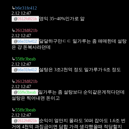
↳
b6e31fe412
2.12 12:47
영익 35~40%인가로 앎
@
2612fd821b
↳
2612fd821b
2.12 12:47
달달하구만ㄷㄷ 밀가루는 좀 애매한데 설탕
@
b6e31fe412
은 걍 돈복사라던데
↳
55ffe3beab
2.12 12:47
설탕은 3조2천억 정도 밀가루가 6조 정도
@
b6e31fe412
↳
2612fd821b
2.12 12:47
밀가루는 좀 설탕보다 순익같은게적다던데
@
55ffe3beab
설탕은 찍어내면 돈이고
↳
55ffe3beab
2.12 12:47
순익이 얼만지 몰라도 50퍼 잡아도 1.6조 번
@
2612fd821b
거에 4천억 과징금이면 담합 가격 생각했을때 적당할지