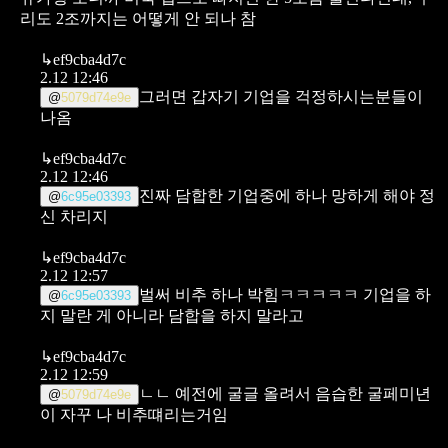
리도 2조까지는 어떻게 안 되나 참
↳
ef9cba4d7c
2.12 12:46
그러면 갑자기 기업을 걱정하시는분들이
@
5079d74e9e
나옴
↳
ef9cba4d7c
2.12 12:46
진짜 담합한 기업중에 하나 망하게 해야 정
@
6c95e03393
신 차리지
↳
ef9cba4d7c
2.12 12:57
벌써 비추 하나 박힘ㅋㅋㅋㅋㅋ 기업을 하
@
6c95e03393
지 말란 게 아니라 담합을 하지 말라고
↳
ef9cba4d7c
2.12 12:59
ㄴㄴ 예전에 굴글 올려서 음습한 굴페미년
@
5079d74e9e
이 자꾸 나 비추떄리는거임