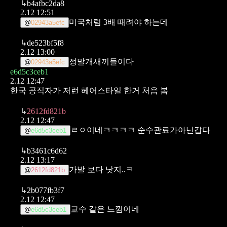
↳
b4afbc2da8
2.12 12:51
미국처럼 3배 때려야 하는데
@
02943a5efc
↳
de523bf5f8
2.12 13:00
정말개새끼들이다
@
02943a5efc
e6d5c3ceb1
2.12 12:47
한국 공직자가 저런 헤어스타일 한거 처음 봄
↳
2612fd821b
2.12 12:47
ㄹㅇ이네ㅋㅋㅋㅋ 순수관료가아닌갑다
@
e6d5c3ceb1
↳
b3461c6d62
2.12 13:17
가발 보다 낫지..ㅋ
@
2612fd821b
↳
2b077fb3f7
2.12 12:47
교수 같은 느낌이네
@
e6d5c3ceb1