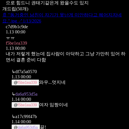
으로 힘드니 권태기같은게 왔을수도 있지
개드립
(
50
개)
📄
"동거중인 남친이 자기가 못난게 미안하다고 헤어지자네
요.".jpg
↗
1/13/2026
c7d9b1c9de
1.13 00:00
ㅠㅠ
f5be1ea339
1.13 00:00
내가 저렇게 했는데 집사람이 아닥하고 그냥 가만히 있어 하
면서 결혼 준비 다함
↳
df7a5a0570
1.13 00:00
와우...멋지네
@
f5be1ea339
↳
da6a953d5a
1.14 00:00
여자 임짱이네
@
f5be1ea339
↳
a17c99f47b
1.14 00:00
끝!
@
da6a953d5a