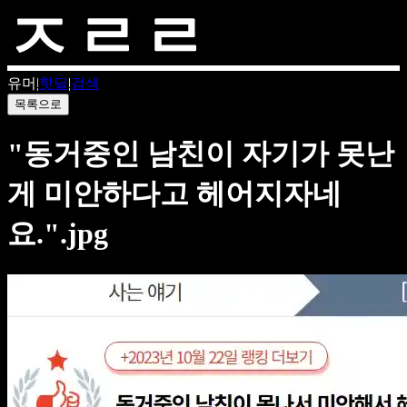
유머
|
핫딜
|
검색
목록으로
"동거중인 남친이 자기가 못난
게 미안하다고 헤어지자네
요.".jpg