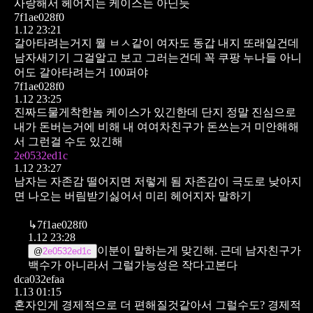
사랑해서 헤어지는 케이스는 아닌듯
7f1ae028f0
1.12 23:21
갈아타려는거지 뭘 ㅂㅅ같이
여자도 동갑 내지 또래일건데
남자새기기 그걸알고 보고 그러는건데
꼭 쿠팡 누나들 아니
어도 갈아타려는거 100퍼야
7f1ae028f0
1.12 23:25
진짜드물게착한놈 케이스가 있긴한데
단지 정말 진심으로
내가 돈버는거에 비해 내 여여차친구가 돈쓰는거 미안해해
서 그런걸 수도 있긴해
2e0532ed1c
1.12 23:27
남자는 자존감 떨어지면 저렇게 됨
자존감이 극도로 낮아지
면 나오는 버림받기싫어서 미리 헤어지자 말하기
↳
7f1ae028f0
1.12 23:28
이분이 말하는게 맞긴해.
근데 남자친구가
@
2e0532ed1c
백수가 아니라서 그럴가능성은
작다고본다
dca032efaa
1.13 01:15
혼자인게 경제적으로 더 편해질것같아서 그럴수도?
경제적