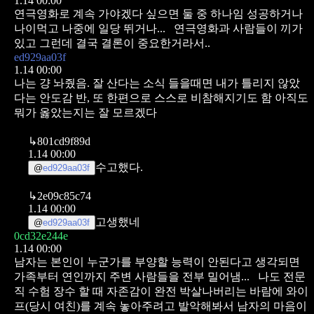
1.14 00:00
연극영화로 계속 가야겠다 싶으면
둘 중 하나임
성공하거나
나이먹고 나중에 일당 뛰거나...
연극영화과 사람들이 끼가
있고 그런데
결국 결론이 중요한거라서..
ed929aa03f
1.14 00:00
나는 걍 놔줬음. 잘 산다는 소식 들을때면 내가 틀리지 않았
다는 안도감 반, 또 한편으로 스스로 비참해지기도 함 아직도
뭐가 옳았는지는 잘 모르겠다
↳
801cd9f89d
1.14 00:00
수고했다.
@
ed929aa03f
↳
2e09c85c74
1.14 00:00
고생했네
@
ed929aa03f
0cd32e244e
1.14 00:00
남자는 본인이 누군가를 부양할 능력이 안된다고 생각되면
가족부터 연인까지 주변 사람들을 전부 밀어냄...
나도 전문
직 수험 장수 할 때 자존감이 완전 박살나버리는 바람에 와이
프(당시 여친)를 계속 놓아주려고 발악해봐서 남자의 마음이