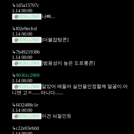
↳
1d5a15707c
1.14 00:00
나빠...
@
90361c2969
↳
f02e9ecfcd
1.14 00:00
[더블잡탕콘]
@
90361c2969
↳
7b4921938b
1.14 00:00
[범용성이 높은 도로롱콘]
@
90361c2969
↳
90361c2969
1.14 00:00
알았어 애들아 실언을인정할께 얼굴이.아
@
90361c2969
니면 고ㅊ.......아니다.......
↳
f432488c1e
1.14 00:00
이건 뇌절인듯
@
90361c2969
↳
c22e03eb0d
1.14 00:00