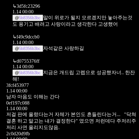
↳
3d5fc23296
1.14 00:00
말이 위로가 될지 모르겠지만 놓아주는것
@
5b8356b3bc
도 용기고 배려고 사랑이라고 생각한다 고생했어
↳
f49c9dccb0
1.14 00:00
자석같은 사랑하길
@
5b8356b3bc
↳
d0755376ff
1.14 00:00
지금은 개드립 고렙으로 성공했자너.. 한잔
@
5b8356b3bc
해!
3fcf453977
1.14 00:00
남자 마음도 이해는 간다
0ef197c088
1.14 00:00
저걸 판에 올렸다는거 자체가 본인도 흔들린다는거...
"닥쳐
결혼 하고 말고는 내가 결정한다" 였으면 저런데다 주저리주
저리 사연 올리지도않음.
2c0d20d9fb