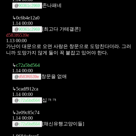
존나패네
@
90361c2969
↳
0c6b4e12a0
1.14 00:00
[최고다 가테갤콘]
@
90361c2969
d583f6539e
1.13 00:00
가난이 대문으로 오면 사랑은 창문으로 도망친다더라.
그러
니까 도망가지 않게 둘이 꼭 붙잡고 있어야 한다.
↳
c72a5bd564
1.14 00:00
창문을 없애
@
d583f6539e
↳
5cadf912ca
1.14 00:00
십ㅋㅋ
@
c72a5bd564
↳
2e09c85c74
1.14 00:00
[채신유행고양이들]
@
c72a5bd564