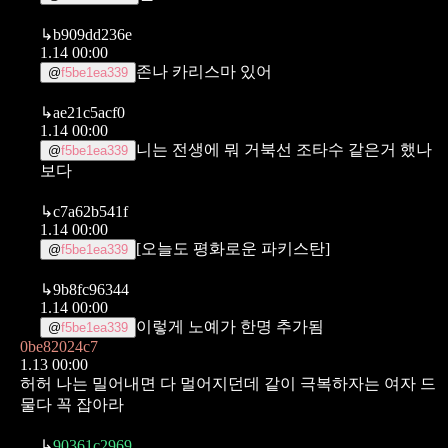
↳
b909dd236e
1.14 00:00
존나 카리스마 있어
@
f5be1ea339
↳
ae21c5acf0
1.14 00:00
니는 전생에 뭐 거북선 조타수 같은거 했나
@
f5be1ea339
보다
↳
c7a62b541f
1.14 00:00
[오늘도 평화로운 파키스탄]
@
f5be1ea339
↳
9b8fc96344
1.14 00:00
이렇게 노예가 한명 추가됨
@
f5be1ea339
0be82024c7
1.13 00:00
허허 나는 밀어내면 다 멀어지던데 같이 극복하자는 여자 드
물다 꼭 잡아라
↳
90361c2969