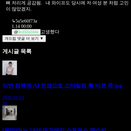
뼈 저리게 공감됨.
내 와이프도 당시에 저 여성 분 처럼 고민
이 많았겠지.
↳
5a5e60f73a
1.14 00:00
고생했다
@
0cd32e244e
개드립 댓글 더 보기 ▼
게시글 목록
이번 컴백에 AI 컨셉으로 스타일링 확 바뀐 츄.jpg
2026-01-13
10
[유머]어느 18살 여고생의 스트레스 해소법.