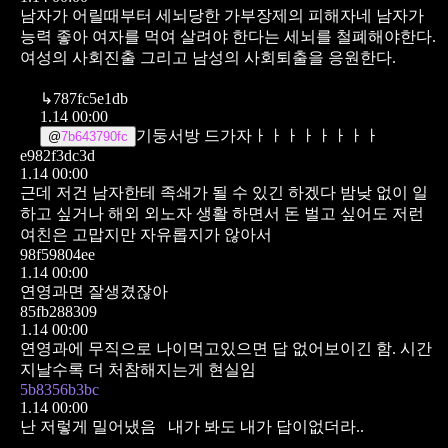
남자가 어릴때부터 세뇌당한 가부장제의 피해자네 남자가
능력 좋아 여자를 먹여 살려야 한다는 세뇌를 철폐해야한다.
여성의 사회진출 그리고 남성의 사회퇴출을 응원한다.
↳
787fc5e1db
1.14 00:00
기둥서방 드가자ㅏㅏㅏㅏㅏㅏㅏㅏ
@
7b643790fc
e982f3dc3d
1.14 00:00
근데 저건 남자한테 족쇄가 될 수 있긴 하겠다
밤낮 없이 일
하고 싶거나 해외 외노자 생활 하면서 돈 벌고 싶어도 저런
여친은 고맙지만 자유롭지가 않아서
98f59804ee
1.14 00:00
연영과면 잘생겼잖아
85fb288309
1.14 00:00
연영과에 무직으로 나이먹고있으면
답 없어보이긴 함.
시간
지날수록 더 처참해지는게 현실임
5b8356b3bc
1.14 00:00
난 저렇게 밀어냈음
내가 봐도 내가 답이없더라..