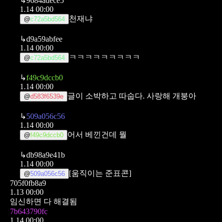
↳
9684adece5
1.14 00:00
천재냐
@
c72a5bd564
↳
d9a59abfee
1.14 00:00
ㅋㅋㅋㅋㅋㅋㅋㅋㅋ
@
c72a5bd564
↳
f49c9dccb0
1.14 00:00
글이 소박하고 따숩다. 사랑해 개붕아
@
d583f6539e
↳
509a056c56
1.14 00:00
어서 베낀건데 뭘
@
f49c9dccb0
↳
db98a9e41b
1.14 00:00
[움직이는 준표콘]
@
509a056c56
705f0fb8a9
1.13 00:00
임신하면 다 해결됨
7b643790fc
1.14 00:00