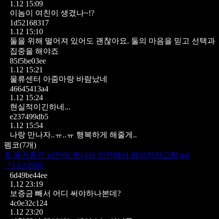
1.12 15:09
이놈이 여친이 생겼나~!?
1d52168317
1.12 15:10
둘을 위해 떨어져 있어도 괜찮아요. 둘의 마음을 믿고 선택과
집중을 해야죠
85f5be03ee
1.12 15:21
물류센터 아줌마랑 바람났네
46645413a4
1.12 15:24
현실적이긴하네...
e237499db5
1.12 15:54
나랑 만나자..ㅠ..ㅠ
행복하게 해줄게..
펨코
(
7
개)
📄
동거중인 남친이 못나서 미안해서 헤어지자고함.jpg
↗
1/12/2026
6d49be44ee
1.12 23:19
보증금 빼서 어디 써야하나본데?
4c0e32c124
1.12 23:20