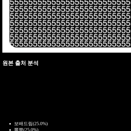
원본 출처 분석
보배드림
(
25.0%
)
뽐뿌
(
25.0%
)