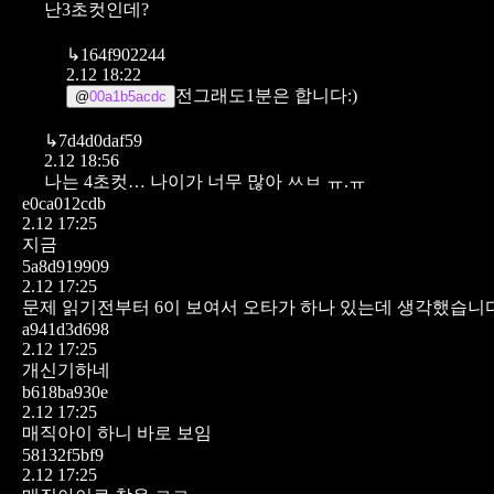
난3초컷인데?
↳
164f902244
2.12 18:22
전그래도1분은 합니다:)
@
00a1b5acdc
↳
7d4d0daf59
2.12 18:56
나는 4초컷… 나이가 너무 많아 ㅆㅂ ㅠ.ㅠ
e0ca012cdb
2.12 17:25
지금
5a8d919909
2.12 17:25
문제 읽기전부터 6이 보여서 오타가 하나 있는데 생각했습니
a941d3d698
2.12 17:25
개신기하네
b618ba930e
2.12 17:25
매직아이 하니 바로 보임
58132f5bf9
2.12 17:25