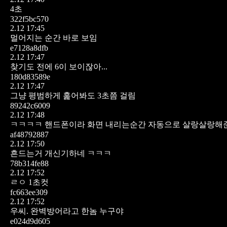
4초
322f5bc570
2.12 17:45
멀어지는 순간 바로 보임
e7128a8dfb
2.12 17:47
찾기도 전에 6이 보이잖아...
180d83589e
2.12 17:47
그냥 평범하게 훑어봐도 3초쯤 걸림
89242c6009
2.12 17:48
ㅋㅋㅋㅋ 핸드폰이라 화면 내리는순간 자동으로 살랑살랑해준
af48792887
2.12 17:50
흔드는거 개신기하네 ㅋㅋㅋ
78b314fe88
2.12 17:52
ㄹㅇ 1초컷
fc663ee309
2.12 17:52
우씨. 완벽방어라고 한놈 누구야
e024d9d605