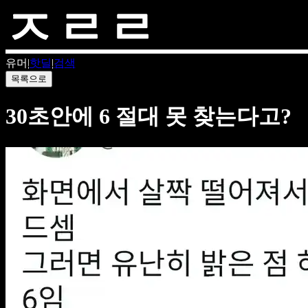
유머
|
핫딜
|
검색
목록으로
30초안에 6 절대 못 찾는다고?