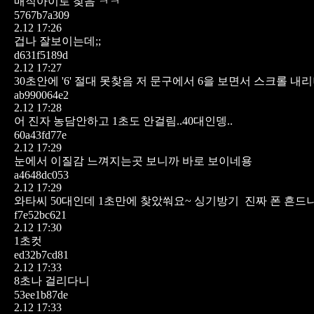
매직아이로 찾음 ㅋㅋ
5767b7a309
2.12 17:26
겁나 잘보이는데;;
d631f5189d
2.12 17:27
30초안에 '6' 절대 못찾음
저 문구에서 6을 보면서 스크롤 내리니
ab990064e2
2.12 17:28
어 진자 농담안하고 1초도 안걸림..40대인뎅..
60a43fd77e
2.12 17:29
눈에서 이질감 느껴지는곳 보니까 바로 보이네용
a4648dc053
2.12 17:29
와타씨 50대인데 1초만에 찾았쒀요~ 싱기방기
진짜 폰 흔드니
f7e52bc621
2.12 17:30
1초컷
ed32b7cd81
2.12 17:33
8초나 걸리다니
53ee1b87de
2.12 17:33