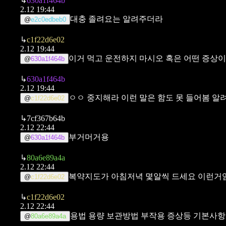
↳
630a1f464b
2.12 19:44
대충 졸려요는 알려주더라
@
e2c0edbeb0
↳
c1f22d6e02
2.12 19:44
이거 먹고 운전하지 마시오 혹은 어떤 증상
@
630a1f464b
↳
630a1f464b
2.12 19:44
ㅇㅇ 중지해라 이런 말은 함도 못 들어봄
알
@
c1f22d6e02
↳
7cf367b64b
2.12 22:44
부거머거용
@
630a1f464b
↳
80a6e89a4a
2.12 22:44
복약지도가 아침저녁 몇알씩 드세요 이런거임
@
c1f22d6e02
↳
c1f22d6e02
2.12 22:44
용법 용량 보관방법 부작용 증상등 기본사항
@
80a6e89a4a