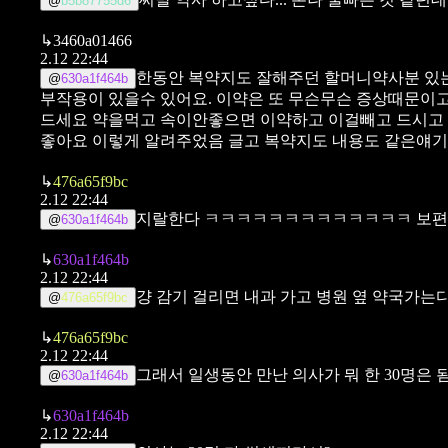
@
b5b87755d6
↳
3460a01466
2.12 22:44
한동안 복약지도 잘해주던 할머니약사분 있
@
630a1f464b
부작용이 있을수 있어요. 이약은 또 무슨무슨 증상때문이고.
드세요
약을먹고 속이안좋으면 이약하고 이걸빼고 드시고 효
좋아요
이렇게 알려주었음
글고 복약지도 내용도 같은얘기
↳
476a65f9bc
2.12 22:44
지랄한다 ㅋㅋㅋㅋㅋㅋㅋㅋㅋㅋㅋㅋㅋ 보편적
@
630a1f464b
↳
630a1f464b
2.12 22:44
걍 감기 걸리면 내과 가고 병원 옆 약국가는디.
@
476a65f9bc
↳
476a65f9bc
2.12 22:44
그래서 일생동안 만난 의사가 뭐 한 30명은 
@
630a1f464b
↳
630a1f464b
2.12 22:44