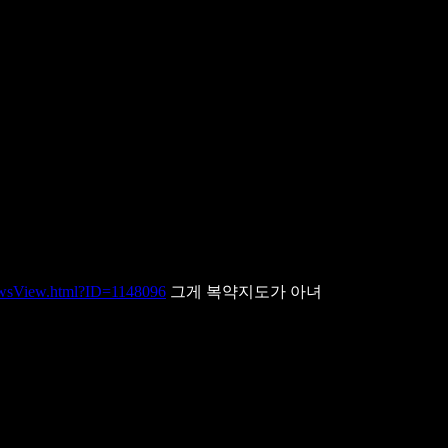
ewsView.html?ID=1148096
그게 복약지도가 아녀