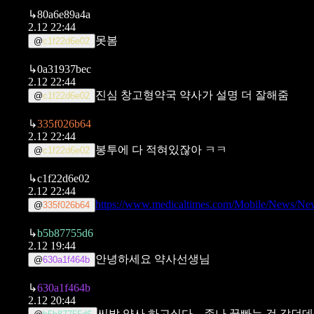
↳
80a6e89a4a
2.12 22:44
못봄
@
c1f22d6e02
↳
0a31937bec
2.12 22:44
진심 창고형약국 약사가 설명 더 잘해줌
@
c1f22d6e02
↳
335f026b64
2.12 22:44
봉투에 다 적혀있잖아 ㅋㅋ
@
c1f22d6e02
↳
c1f22d6e02
2.12 22:44
https://www.medicaltimes.com/Mobile/News/N
@
335f026b64
↳
b5b87755d6
2.12 19:44
안녕하세요 약사선생님
@
630a1f464b
↳
630a1f464b
2.12 20:44
씨발 약사 하고싶다... 존나 꿀빠는 것 같던데