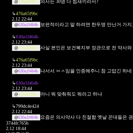
의사는 30명 다 씹새끼라서?
@
476a65f9bc
↳
476a65f9bc
2.12 22:44
보편적이라고 말 하려면 한두명 만난거 가지고 
@
630a1f464b
↳
630a1f464b
2.12 23:44
사실 본인은 보건복지부 장관으로 전 약사와
@
476a65f9bc
↳
476a65f9bc
2.12 23:44
나서서 ㅂㅅ임을 인증해주니 참 고맙긴 하네
@
630a1f464b
↳
630a1f464b
2.12 23:44
아니 뭐 맞춰줘도 뭐라고 하냐
@
476a65f9bc
↳
799dc4e424
2.12 22:44
요즘은 의사약사 다 친절함
옛날 꼰대들은 
@
630a1f464b
3744fc765b
2.12 18:44