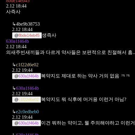
8bde14eb45
2.12 18:44
사즉사
↳
4be9b38753
2.12 18:44
생즉사
@
8bde14eb45
630a1f464b
2.12 18:44
의새주빈새끼들과 다르게 약사들은 보편적으로 친절해서 흠...
↳
c1f22d6e02
2.12 19:44
복약지도 제대로 하는 약사 거의 없음 ㅋㅋ
@
630a1f464b
↳
630a1f464b
2.12 19:44
복약지도 뭐 식후에 머거용 이런거 아님?
@
c1f22d6e02
↳
e2c0edbeb0
2.12 19:44
이건 뭐하는 약이고, 뭘 주의해야하고 이런
@
630a1f464b