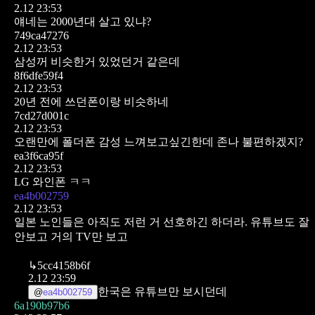
2.12 23:53
얘네는 2000년대 살고 있냐?
749ca47276
2.12 23:53
삼성꺼 비슷한거 있었던거 같은데
8f6dfe59f4
2.12 23:53
20년 전에 쓰던폰이랑 비슷하네
7cd27d001c
2.12 23:53
오랜만에 폴더폰 감성 느껴보고싶긴한데 존나 불편하겠지?
ea3f6ca95f
2.12 23:53
LG 와인폰 ㅋㅋ
ea4b002759
2.12 23:53
일본 노인들은 아직도 저런 거 선호하긴 하더라. 유튜브도 잘
안보고 거의 TV만 보고
↳
5cc4158b6f
2.12 23:59
한국은 유튜브만 보시던데
@
ea4b002759
6a190b97b6