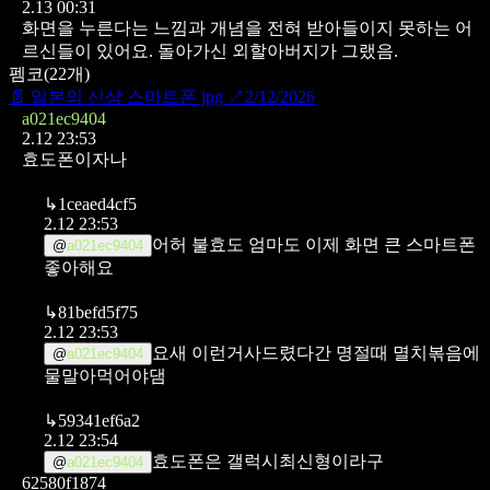
2.13 00:31
화면을 누른다는 느낌과 개념을 전혀 받아들이지 못하는 어
르신들이 있어요. 돌아가신 외할아버지가 그랬음.
펨코
(
22
개)
📄
일본의 신상 스마트폰 jpg
↗
2/12/2026
a021ec9404
2.12 23:53
효도폰이자나
↳
1ceaed4cf5
2.12 23:53
어허 불효도 엄마도 이제 화면 큰 스마트폰
@
a021ec9404
좋아해요
↳
81befd5f75
2.12 23:53
요새 이런거사드렸다간 명절때 멸치볶음에
@
a021ec9404
물말아먹어야댐
↳
59341ef6a2
2.12 23:54
효도폰은 갤럭시최신형이라구
@
a021ec9404
62580f1874