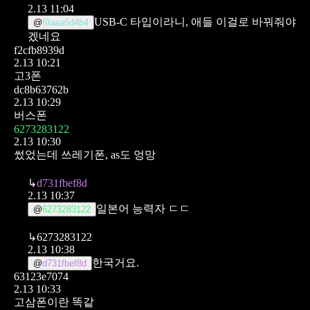
2.13 11:04
USB-C 타입이라니, 애들 이걸로 바꿔줘야
@
f9aaa6d4b4
겠네요
f2cfb8939d
2.13 10:21
고3폰
dc8b63762b
2.13 10:29
버스폰
6273283122
2.13 10:30
썼었는데 쓰레기폰, as도 엉망
↳
d731fbef8d
2.13 10:37
일본어 능력자 ㄷㄷ
@
6273283122
↳
6273283122
2.13 10:38
한국거요.
@
d731fbef8d
63123e7074
2.13 10:33
고삼폰이란 똑같