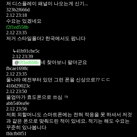
저 디스플레이 패널이 나오는게 신기...
323b2f666d
2.12 23:18
수요는 있겠네요
f2f1ed558b
2.12 23:35
저거 스타일폴더2 한국에서도 팝니다
↳
41b91cbe5c
2.12 23:39
네 찾아보니 팔더군요
@
f2f1ed558b
fbcae1698c
2.12 23:35
울나라 예전부터 있던 그런 폰을
신상으로?? ㄷㄷ
410d29023c
2.12 23:50
울엄마가 효도폰으로 쓰심 ㅋ
abb540ea9e
2.12 23:56
저희 외할머니도 스마트폰에는 전혀 적응을 못 하셔서 저것
과 같은 폰으로 맞춰드린 적이 있네요. 적기는 해도 수요는
꾸준히 있나봅니다
ffdcfb0f51