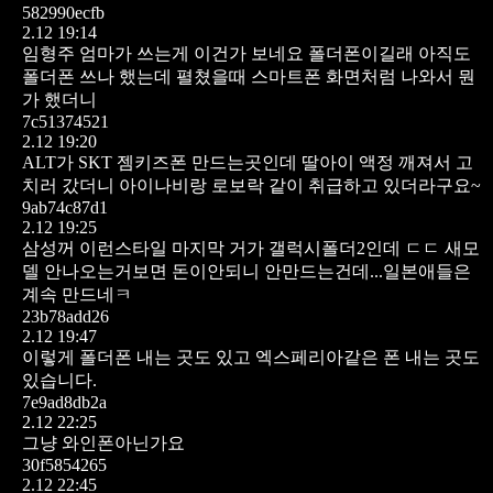
582990ecfb
2.12 19:14
임형주 엄마가 쓰는게 이건가 보네요 폴더폰이길래 아직도
폴더폰 쓰나 했는데 펼쳤을때 스마트폰 화면처럼 나와서 뭔
가 했더니
7c51374521
2.12 19:20
ALT가 SKT 젬키즈폰 만드는곳인데 딸아이 액정 깨져서 고
치러 갔더니 아이나비랑 로보락 같이 취급하고 있더라구요~
9ab74c87d1
2.12 19:25
삼성꺼 이런스타일 마지막 거가 갤럭시폴더2인데 ㄷㄷ 새모
델 안나오는거보면 돈이안되니 안만드는건데...일본애들은
계속 만드네ㅋ
23b78add26
2.12 19:47
이렇게 폴더폰 내는 곳도 있고 엑스페리아같은 폰 내는 곳도
있습니다.
7e9ad8db2a
2.12 22:25
그냥 와인폰아닌가요
30f5854265
2.12 22:45