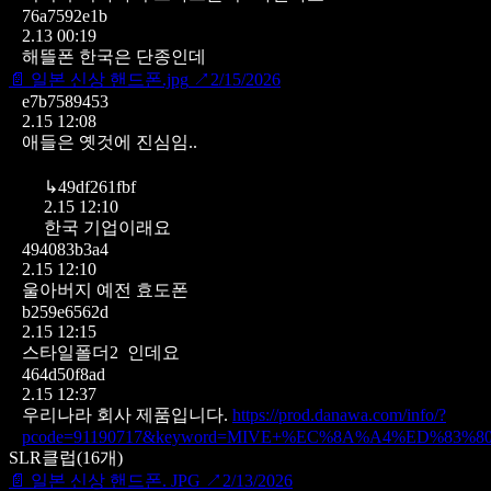
76a7592e1b
2.13 00:19
해뜰폰 한국은 단종인데
📄
일본 신상 핸드폰.jpg
↗
2/15/2026
e7b7589453
2.15 12:08
애들은 옛것에 진심임..
↳
49df261fbf
2.15 12:10
한국 기업이래요
494083b3a4
2.15 12:10
울아버지 예전 효도폰
b259e6562d
2.15 12:15
스타일폴더2 인데요
464d50f8ad
2.15 12:37
우리나라 회사 제품입니다.
https://prod.danawa.com/info/?
pcode=91190717&keyword=MIVE+%EC%8A%A4%ED%83%
SLR클럽
(
16
개)
📄
일본 신상 핸드폰. JPG
↗
2/13/2026