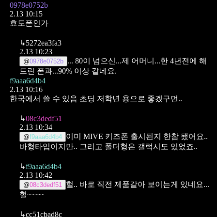
0978e0752b
2.13 10:15
효도폰인가
↳
5272ea3fa3
2.13 10:23
...
80이 넘으신...제 어머니...한 4년전에 해
@
0978e0752b
드린 폰과...90% 이상 같네요.
f9aaa6d4b4
2.13 10:16
한국에서 쓸 수 있음 초딩 저학년 용으로 좋겠구먼..
↳
08c3dedf51
2.13 10:34
이미 MIVE 키즈폰 출시된지 한참 됐어요..
@
f9aaa6d4b4
바형타입이지만..
그리고 폴더형은 갤럭시도 있었죠..
↳
f9aaa6d4b4
2.13 10:42
헐.. 바로 직전 제품같아 보이는게 있네요...
@
08c3dedf51
헐~~~~
↳
cc51cbad8c