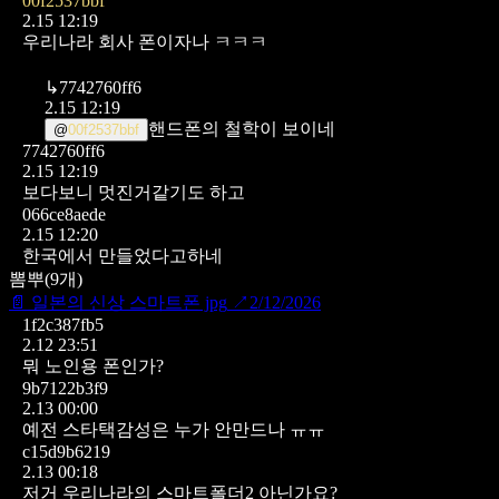
00f2537bbf
2.15 12:19
우리나라 회사 폰이자나 ㅋㅋㅋ
↳
7742760ff6
2.15 12:19
핸드폰의 철학이 보이네
@
00f2537bbf
7742760ff6
2.15 12:19
보다보니 멋진거같기도 하고
066ce8aede
2.15 12:20
한국에서 만들었다고하네
뽐뿌
(
9
개)
📄
일본의 신상 스마트폰 jpg
↗
2/12/2026
1f2c387fb5
2.12 23:51
뭐 노인용 폰인가?
9b7122b3f9
2.13 00:00
예전 스타택감성은 누가 안만드나 ㅠㅠ
c15d9b6219
2.13 00:18
저거 우리나라의 스마트폴더2 아닌가요?