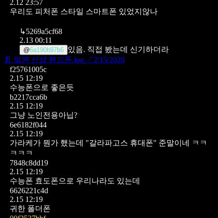
2.12 23:57
우리도 피처폰 스타일 스마트폰 있었지않나
↳
5269a5cf68
2.13 00:11
있음. 직접 봤는데 신기하더라
@
6a190b97b6
📄
일본 신상 핸드폰.jpg
↗
2/15/2026
f25761005c
2.15 12:19
수능폰으로 좋은듯
b2217cca6b
2.15 12:19
그냥 노인전용아닙?
6e6182f044
2.15 12:19
가라케가 뭔가 했는데 "갈라파고스 휴대폰" 준말이네 ㅋㅋ
ㅋㅋㅋ
7848c8dd19
2.15 12:19
수능폰 효도폰으로 우리나라도 있는데
6626221c4d
2.15 12:19
귀한 폴더폰