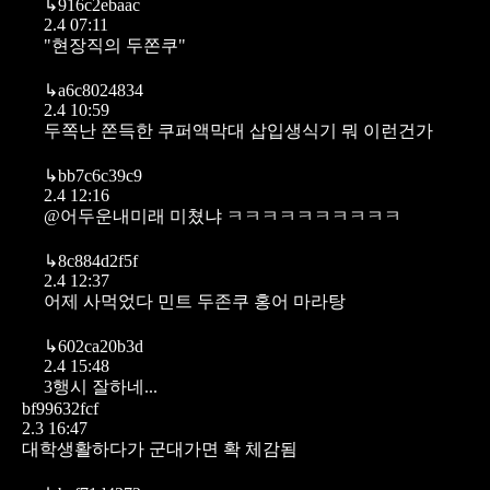
↳
916c2ebaac
2.4 07:11
"현장직의 두쫀쿠"
↳
a6c8024834
2.4 10:59
두쪽난 쫀득한 쿠퍼액막대 삽입생식기 뭐 이런건가
↳
bb7c6c39c9
2.4 12:16
@어두운내미래 미쳤냐 ㅋㅋㅋㅋㅋㅋㅋㅋㅋㅋ
↳
8c884d2f5f
2.4 12:37
어제 사먹었다 민트 두존쿠 홍어 마라탕
↳
602ca20b3d
2.4 15:48
3행시 잘하네...
bf99632fcf
2.3 16:47
대학생활하다가 군대가면 확 체감됨