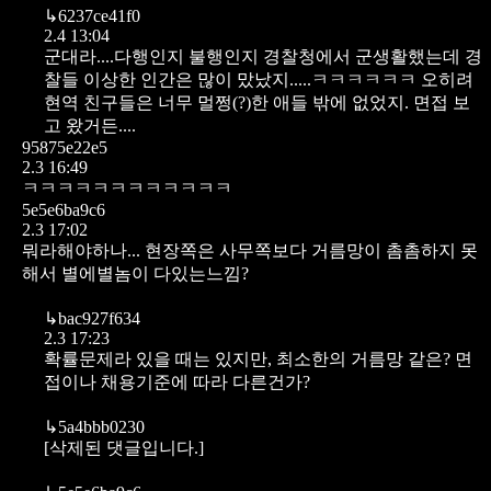
↳
6237ce41f0
2.4 13:04
군대라....다행인지 불행인지 경찰청에서 군생활했는데 경
찰들 이상한 인간은 많이 맜났지.....ㅋㅋㅋㅋㅋㅋ 오히려
현역 친구들은 너무 멀쩡(?)한 애들 밖에 없었지. 면접 보
고 왔거든....
95875e22e5
2.3 16:49
ㅋㅋㅋㅋㅋㅋㅋㅋㅋㅋㅋㅋ
5e5e6ba9c6
2.3 17:02
뭐라해야하나... 현장쪽은 사무쪽보다 거름망이 촘촘하지 못
해서 별에별놈이 다있는느낌?
↳
bac927f634
2.3 17:23
확률문제라 있을 때는 있지만, 최소한의 거름망 같은? 면
접이나 채용기준에 따라 다른건가?
↳
5a4bbb0230
[삭제된 댓글입니다.]