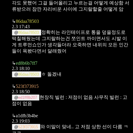
각도 못했어
그걸 들어올리고 누르는걸 어떻게 예상함
서
류받으러 잠깐 자리비운 사이에 그지랄할줄 어떻게 암
↳
86daa78503
2.3 17:43
정확히는 라인테이프로 통을 덮을정도로
@
86daa78503
떡칠해뒀는데 그지랄하는건 쪼인트 까이면서도 시발 이
게 트루먼쇼인가 생각들더라
오죽하면 내위의 모든 인간
들이 욕봤다면서 달래줬어
↳
ed8b6b7ff7
2.3 18:10
ㅎ 돌겠내
@
86daa78503
↳
523f373915
2.3 18:50
현장직 빌런 : 저점이 없음
사무직 빌런 : 고
@
ed1ff8b207
점이 없음
↳
a1dfb3b4be
2.3 19:03
와 이말이 맞네.. 고 저점 상한 선이 다름 ㅋ
@
523f373915
ㅋㅋ