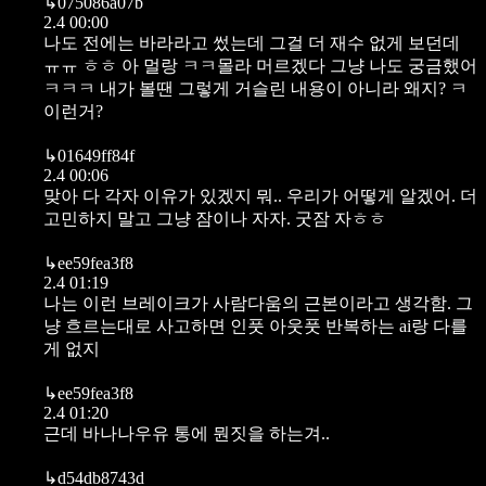
↳
075086a07b
2.4 00:00
나도 전에는 바라라고 썼는데 그걸 더 재수 없게 보던데
ㅠㅠ ㅎㅎ 아 멀랑 ㅋㅋ몰라 머르겠다 그냥 나도 궁금했어
ㅋㅋㅋ 내가 볼땐 그렇게 거슬린 내용이 아니라 왜지? ㅋ
이런거?
↳
01649ff84f
2.4 00:06
맞아 다 각자 이유가 있겠지 뭐.. 우리가 어떻게 알겠어. 더
고민하지 말고 그냥 잠이나 자자. 굿잠 자ㅎㅎ
↳
ee59fea3f8
2.4 01:19
나는 이런 브레이크가 사람다움의 근본이라고 생각함. 그
냥 흐르는대로 사고하면 인풋 아웃풋 반복하는 ai랑 다를
게 없지
↳
ee59fea3f8
2.4 01:20
근데 바나나우유 통에 뭔짓을 하는겨..
↳
d54db8743d