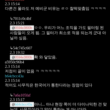
2.3 15:14
다른건 몰라도 저 예비군 비유는 ㄹㅇ 찰떡맞춤임 ㅋㅋㅋㅋ
↳
7011c0c4bf
2.3 15:21
ㅇㅇ.
우리가 어느 조직을 가도 필터링 된
@
0594e3800b
사람들이 오게 됨.
그 필터가 최소로 적용 되는게 군대 아
닐까 싶음.
↳
54c745c607
2.3 19:32
확 와 닿았음.
@
0594e3800b
a5950c96b4
2.3 15:14
저점이 끝이 없음 ㅋ ㅋㅋㅋㅋㅋ
b64cbcc43a
2.3 15:14
적어도 사무직은 한국어가 통한다라는 장점이 있다
↳
7a6a105faf
2.3 15:17
아니... 아냐
현장 쪽이 더 다이나믹한 건 맞
@
b64cbcc43a
는데,
사무직이라고 말이 통하는 게 아니더라