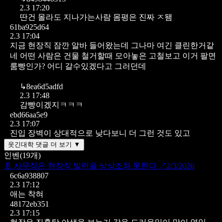
2.3 17:20
딴건 몰라도 지나가는사람 몸평은 진짜 ㅈ됌
61ba925d64
2.3 17:04
지금 현장직 잠깐 알바 들어왔는데 그나마 여긴 클린한거같
네 어떤 사람은 건물 철거할때 모아놓은 고철보고 이거 팔면
룸빵인가? 어디 갈수있겠다고 그러던데
↳
8ea6d5adfd
2.3 17:48
감빵이겠지ㅋㅋㅋ
ebd66aa5e9
2.3 17:07
진입 장벽이 상대적으로 낮다보니 더 그런 것도 있고
웃긴대학 댓글 더 보기 ▼
인벤
(
19
개)
📄
사무직은 현장직 빌런을 상상조차 못한다
↗
2/3/2026
6c6a938807
2.3 17:12
애는 착혀
48172eb351
2.3 17:15