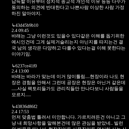
납득할 이유부터 정치적 종교적 개인적 이유 등등 다수가
동의하는 의견에 반대한다고 나쁜사람 이상한 사람 가정
하진 말아야지.
↳
43d45b9b10
2.4 09:45
바래는 그냥 이런것도 있을수 있다같은 이해를 돕기위한
예시인건데 그게 실제거슬리는지 아닌지를 따지는건 결
국 남의 생각은 다양하고 다를수 있다는걸 이해 못한다는
이야기임.
↳
6237ce41f0
2.4 13:00
바래는 바라가 맞는데 이거 많이틀림....현장이라 나도 현
장은 경험을 안해서 그런데 공장은 현장은 아닌거 같은데
.....사실 팩토리들가도 관리직들만 만나다보니 사람들을
모르지.....
↳
43836d86f2
2.4 17:53
먼저 맞춤법 틀려서 미안합니다. 가르치려든건 아니고 그
냥 내 희망사항을 말해본건데 많은 관심을 받았네.. 빌런