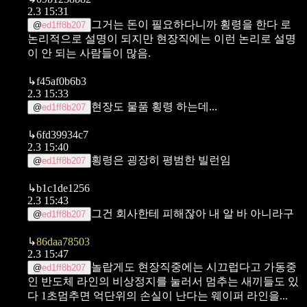
2.3 15:31
그거는 돈이 필요하다니까 횡령을 한다 로
@
ed1ff8b207
논리적으로 설명이 되지만 현장직에는 이런 논리로 설명
이 안 되는 사람들이 많음.
↳
f45af0b6b3
2.3 15:33
현장도 물품 횡령 하는데...
@
ed1ff8b207
↳
6fd39934c7
2.3 15:40
횡령은 굉장히 평범한 빌런임
@
ed1ff8b207
↳
b1c1de1256
2.3 15:43
그건 회사한테 피해잖아 내 알 바 아니라구
@
ed1ff8b207
↳
86daa78503
2.3 15:47
놀랍게도 현장직중에는
시끄럽다고 가동중
@
ed1ff8b207
인 반도체 라인의 비상정지를 눌러서 멈추는 새끼들도 있
다
1초멈추면 억단위의 손실이 난다는 웨이퍼 라인을...