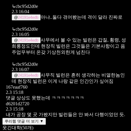
↳
cbc95d2d0e
2.3 16:04
아냐..둘다 겪어봤는데 격이 달라 진짜로
@
24191e4edb
↳
cbc95d2d0e
2.3 16:05
사무에서 볼 수 있는 빌런은 갑질, 횡령, 성
@
24191e4edb
희롱정도인데
현장직 빌런은 그것들은 기본사항이고
음
주업무부터 온갖 기상천외한게 넘친다
↳
cbc95d2d0e
2.3 16:07
사무직 빌런은 흔히 생각하는 비열한놈인
@
24191e4edb
데
현장직 빌런은 이게 나랑 같은 인간인가 싶어짐
167eaaf760
2.3 15:18
댓글 상상도 못했는데 ㅋㅋㅋㅋㅋㅋㅋ
d6201d2720
2.3 15:18
내가 공장 몇 곳 가봤지만 빌런들은 안 봐서 다행이었던 듯.
루리웹 댓글 더 보기 ▼
웃긴대학
(
50
개)