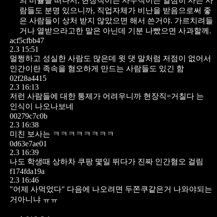
의 비율을 떠나서, 현장직이든 사무직이든 열심히 사는 사
람들도 분명 있으니까, 직업자체가 비난을 받음으로써 좋
은 사람들이 상처 받지 않았으면 해서 쓴거야. 가르치려들
거나 열받으라고한 말은 아닌데 기분 나빴으면 사과할께.
acf5cfbb47
2.3 15:51
멀쩡하고 성실한 사람도 많은데 윗 댓 말처럼 저점이 없어서
인간이란 족속을 혐오하게 만드는 사람들도 있긴 함
02f28a4415
2.3 16:13
저런 사람들에 대한 통제가 어려우니까 현장직=거칠다 는
인식이 나오나보네
00279c7c0b
2.3 16:38
미친 보사는 ㅋㅋㅋㅋㅋㅋㅋㅋ
0d63e7ae01
2.3 16:39
나도 학생때 상하차 쿠팡 몇일 뛰다가 진짜 인간혐오 걸림
f174fda19a
2.3 16:46
"어제 사먹었다" 다음에 나오려면 두쫀쿠같은거 나와야되는
거아니냐 ㅠㅠ