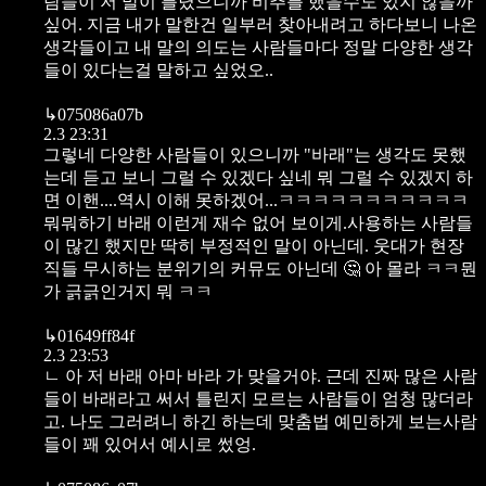
람들이 저 말이 틀렸으니까 비추를 했을수도 있지 않을까
싶어. 지금 내가 말한건 일부러 찾아내려고 하다보니 나온
생각들이고 내 말의 의도는 사람들마다 정말 다양한 생각
들이 있다는걸 말하고 싶었오..
↳
075086a07b
2.3 23:31
그렇네 다양한 사람들이 있으니까 "바래"는 생각도 못했
는데 듣고 보니 그럴 수 있겠다 싶네 뭐 그럴 수 있겠지 하
면 이핸....역시 이해 못하겠어...ㅋㅋㅋㅋㅋㅋㅋㅋㅋㅋㅋ
뭐뭐하기 바래 이런게 재수 없어 보이게.사용하는 사람들
이 많긴 했지만 딱히 부정적인 말이 아닌데. 웃대가 현장
직들 무시하는 분위기의 커뮤도 아닌데 🤔 아 몰라 ㅋㅋ뭔
가 긁긁인거지 뭐 ㅋㅋ
↳
01649ff84f
2.3 23:53
ㄴ 아 저 바래 아마 바라 가 맞을거야. 근데 진짜 많은 사람
들이 바래라고 써서 틀린지 모르는 사람들이 엄청 많더라
고. 나도 그러려니 하긴 하는데 맞춤법 예민하게 보는사람
들이 꽤 있어서 예시로 썼엉.