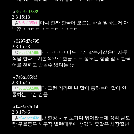
↳
96a3292889
2.3 15:18
아니 진짜 한국어 모르는 사람 말하는거 아
@
7a6a105faf
님??ㅋㅋㅌㅌㅋㅌㅌㅌㅋㅋㅌㅌ
↳
0297d7c795
2.3 15:23
ㅋㅋㅋㅋㅋ 나도 그거 맞는거같은데 사무
@
96a3292889
직을 한다 = 기본적으로 한글 워드 정도는 할줄 알고 한국
어로 전화도 받을수 있다는 뜻
↳
7a6a105faf
2.3 16:45
아 그런 거라면
난 말이 통하는데 말이 안
@
96a3292889
통하는 그런 건줄
↳
f4e3a35d14
2.3 17:46
난 현장 사무 노가다 뛰어봤는데
정작 탈모
@
b64cbcc43a
랑 우울증은 사무직 빌런때문에 생겼다
죳같은 사장딸년