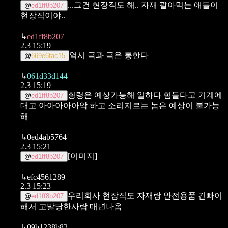
...그건 현장직도 해.. 자재 팔아먹는 애들이
@
ed1ff8b207
현장직이야..
↳
ed1ff8b207
2.3 15:19
역시 극과 극은 통한다
@
669e6fac15
↳
061d33d144
2.3 15:19
횡령은 예상가능해
일하다 힘들다고 기계에
@
ed1ff8b207
대고 아아아아아악 하고 소리지르는 놈은 예상이 불가능
해
↳
0ed4ab5764
2.3 15:21
[이미지]
@
ed1ff8b207
↳
efc4561289
2.3 15:23
우리회사 현장직도 자재랑 안전용품 긴빠이
@
ed1ff8b207
해서 고발당한사람 매년나옴
↳
09b1238b82