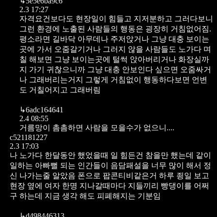
↳
5e5e6ba9c6
2.3 17:27
자격요건보다도 현장일이 힘들고 지저분하고 그러다보니
그런 환경에 노출된 사람들의 행동은 굉장히 거침없어짐.
평소라면 길바닥 아무데나 주저앉거나 그냥 대충 보이는
곳에 가서 오줌갈기거나 그러지 않을 사람들도 노가다 며
칠 해보면 그냥 보이는곳에 털썩 앉아버리거나 화장실까
지 가기 귀찮으니까 그냥 대충 안보인다 싶으면 오줌싸거
나 그래버리는거지 그렇게 거침없이 행동하다보면 언변
도 거칠어지고 그래버림
↳
6adc164641
2.4 08:55
거름망이 촘촘하면 사람을 모을수가 없으니....
c521181227
2.3 17:03
나 노가다 한달동안 했었을때 일 힘든건 참을만 했는데 같이
일하는 아빠뻘 되는 인간들이 음담패설을 너무 많이 해서 정
신 나가는줄 알았음 폰으로 팝콘티비같은거 하루 죙일 보고
현장 옆에 여자 한명 지나갈때마다 지들끼리 빵댕이를 어쩌
구 하는데 지금 생각 해도 피폐해지는 기분임
↳
d498446313