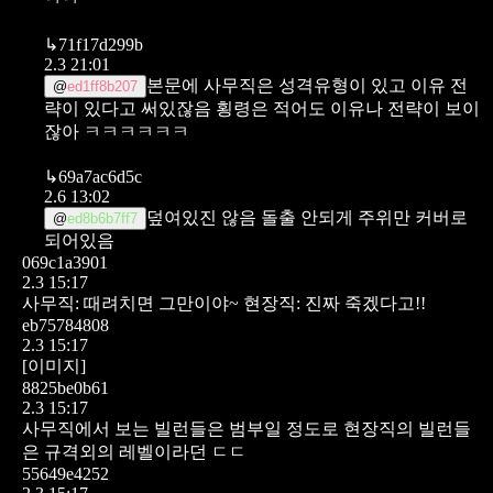
↳
71f17d299b
2.3 21:01
본문에 사무직은 성격유형이 있고 이유 전
@
ed1ff8b207
략이 있다고 써있잖음 횡령은 적어도 이유나 전략이 보이
잖아 ㅋㅋㅋㅋㅋㅋ
↳
69a7ac6d5c
2.6 13:02
덮여있진 않음 돌출 안되게 주위만 커버로
@
ed8b6b7ff7
되어있음
069c1a3901
2.3 15:17
사무직: 때려치면 그만이야~
현장직: 진짜 죽겠다고!!
eb75784808
2.3 15:17
[이미지]
8825be0b61
2.3 15:17
사무직에서 보는 빌런들은 범부일 정도로
현장직의 빌런들
은 규격외의 레벨이라던 ㄷㄷ
55649e4252