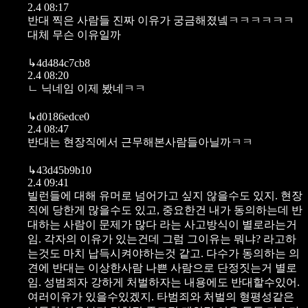
2.4 08:17
반대 찍은 사람들 진짜 이유가 궁금해졌넼ㅋㅋㅋㅋㅋㅋ
대체 무슨 이유일까
↳
4d484c7cb8
2.4 08:20
ㄴ 닉네임 이제 봤네ㅋㅋ
↳
d0186edce0
2.4 08:47
반대는 현장직에서 근무해본사람들아닐까ㅋㅋ
↳
43d45b9b10
2.4 09:41
빌런들에 대해 유머로 넘어가고 싶지 않을수도 있지. 현장
직에 당한게 많을수도 있고, 중요한건 내가 동의하는데 반
대하는 사람이 문제가 많다 라는 사고방식이 별로라는거
임. 각자의 이유가 있는건데 그럼 그이유는 뭐냐? 라고하
는것도 마치 납득시켜야하는것 같고. 다수가 동의하는 의
견에 반대는 이상한사람 나쁜 사람으로 단정짓는거 별로
임. 성범죄자 강하게 처벌하자는 내용에도 반대할수있어.
여러이유가 있을수있겠지. 타범죄와 처벌의 형평성같은