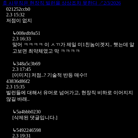
📄
사무직은 현장직 빌런을 상상조차 못한다
↗
2/3/2026
021252ccb0
2.3 15:32
저점이 없지
↳
008edb9a51
2.3 16:33
맞어 ㅋㅋㅋㅋ 이 ㅅㄲ가 제일 미1친놈이겟지.. 햇는데 알
고보면 최약체였고 막 ㅋㅋㅋㅋ
↳
348a5c3b69
2.3 17:45
[이미지]
저점..? 기술적 반등 매수!!
43836d86f2
2.3 15:35
빌런들에 대해서 유머로 넘어가고, 현장직 비하로 이어지지
않길 바래..
↳
5a4bbb0230
[삭제된 댓글입니다.]
↳
5492246598
2.3 19:31