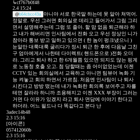
↳
cf767b0f48
2.4 15:24
아니야
서로 한국말 하는데 못 알아 쳐먹어.
@
b64cbcc43a
정말로.
우선 그러면 회의실로 데리고 들어가서 그림 그리
면서 설명해주는데 그럼 또 졸아.
할 맘 없음 퇴근해라 하
고 내가 해버리면 인사팀에서 전화 오고
우선 정상인 니가
참아라 통보 받고 일하고 있으면 ( 한 놈이 펑크냈으니 )
눈알만 대룩대룩 굴리다가 정시 퇴근 한 후에 다음날 그친
구 엄마에게서 나한테 다이렉트( 핸드폰으로 )전화 오더
라.
그리고 퇴사 하고 한 6개월쯤 있으면 되지도 않는 핑계
로 노동청 호출 오고.
첨 당할때는 좀 어이없었는데
이젠
CCTV 있는 회의실에서 교육하고 아니면 팀뷰어 녹화 기
능 켜놓고 회의 하면서 가르침.
처음엔 인사팀이 나 퇴사
시킨다고 방방 떴는데
내가 녹화한 회의록 보여주고 자를
테면 잘라라 하니까 조용해지고
이젠 XXX 부장이 그러는
거면 다 이유가 있겠지 라고 퇴사 면담에 이야기 한다고
하더라.
어느 필드나 다 똑같다고 본다 난
3adec14b48
2.3 15:16
[아이콘]
057412060b
2.3 15:16