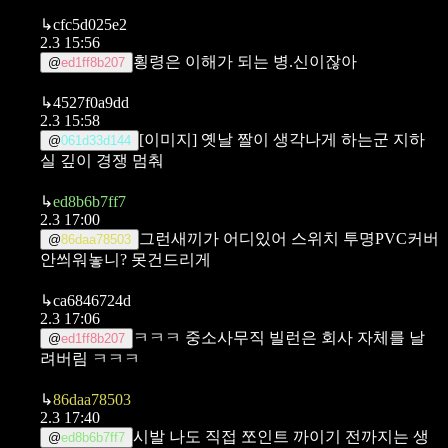
↳
cfc5d025e2
2.3 15:56
횡령은 이해가 되는 병.신이잖아
@
ed1ff8b207
↳
4527f0a9dd
2.3 15:58
[이미지]
옛날 짤이 생각나게 하는군
지하
@
061d33d144
실 깊이 경쟁 멈춰
↳
ed8b6b7ff7
2.3 17:00
그런새끼가 어디있어
스위치 투명PVC커버
@
86daa78503
안씌워놓니?
못건드리게
↳
ca6846724d
2.3 17:06
ㅋㅋㅋ 중소사무직 빌런은 회사 자체를 날
@
ed1ff8b207
려버림 ㅋㅋㅋ
↳
86daa78503
2.3 17:40
시발 나도 직접 쪼인트 까이기 전까지는 생
@
ed8b6b7ff7