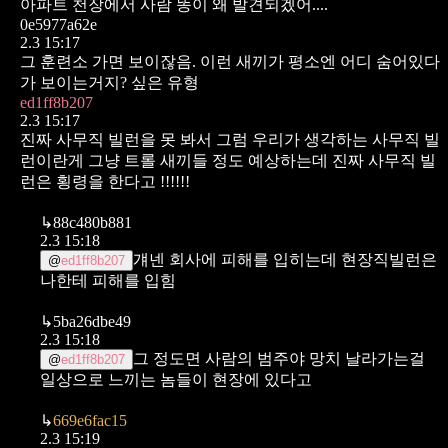
아파트 천장에서 사람 똥이 왜 발견되겠어....
0e5977a62e
2.3 15:17
그 훈련소 가면 보이잖음. 이런 새끼가 평소엔 어디 숨어있다
가 보이는거지? 싶은 유형
ed1ff8b207
2.3 15:17
진짜 사무직 빌런을 못 봐서 그럼
우리가 생각하는 사무직 빌
런이란게 그냥 트롤 새끼들 정도 예상하는데
진짜 사무직 빌
런은 횡령을 한다고 !!!!!!
↳
88c480b881
2.3 15:18
걔넨 회사에 피해를 입히는데
현장직빌런은
@
ed1ff8b207
나한테 피해를 입힘
↳
5ba26dbe49
2.3 15:18
그 정도면 사람의 범주야
망치 날라가는걸
@
ed1ff8b207
일상으로 느끼는 놈들이 현장에 있다고
↳
669e6fac15
2.3 15:19