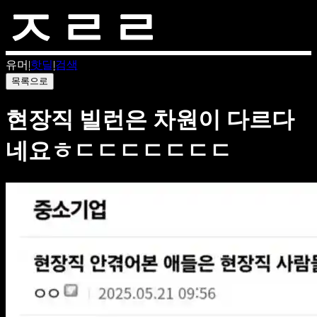
유머
|
핫딜
|
검색
목록으로
현장직 빌런은 차원이 다르다
네요ㅎㄷㄷㄷㄷㄷㄷㄷ