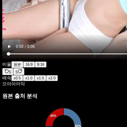
비율
원본
16:9
9:16
5
5
배속
x
0.5
x
1.0
x
1.5
x
2.0
으아아아악
원본 출처 분석