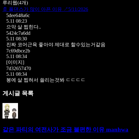
루리웹
(
4
개)
📄
폴댄스가 많이 아픈 이유
↗
5/11/2026
5dee648a6c
5.11 08:23
으악 살 찝힌다..
5424c7a6dd
5.11 08:30
진짜 코어근육 좋아야 제대로 할수있는거같음
7c69dbce2b
5.11 08:34
[이미지]
7d32657470
5.11 08:34
봉에 살 찝혀서 쓸리는것봐 ㄷㄷㄷㄷ
게시글 목록
같은 파티의 여전사가 조금 불편한 이유 manhwa