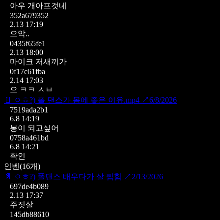
아우 개아프것네
352a679352
2.13 17:19
으악..
0435f65fe1
2.13 18:00
마이크 저새끼가
0f17c61fba
2.14 17:03
으 ㅋㅋ ㅅㅂ
📄
ㅇㅎ?) 폴 댄스가 몸에 좋은 이유.mp4
↗
6/8/2026
7519ada2b1
6.8 14:19
봉이 되고싶어
0758a461bd
6.8 14:21
확인
인벤
(
16
개)
📄
ㅇㅎ?) 폴댄스 배우다가 살 찝힘
↗
2/13/2026
697de4b089
2.13 17:37
주짓살
145db88610