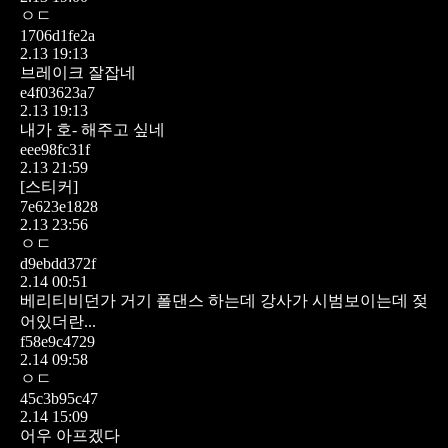
ㅇㄷ
1706d1fe2a
2.13 19:13
브레이크 잘잡네
e4f03623a7
2.13 19:13
내가 호- 해주고 싶네
eee98fc31f
2.13 21:59
[스티커]
7e623e1828
2.13 23:56
ㅇㄷ
d9ebdd372f
2.14 00:51
베리티비던가 거기 폴댄스 하는데 강사가 시범보이는데 젖
어있더란...
f58e9c4729
2.14 09:58
ㅇㄷ
45c3b95c47
2.14 15:09
어우 아프겠다