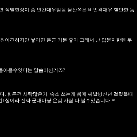
이면 직발현장이 좀 인간대우받음 물산쪽은 비인격대유 할만한 놈
천원이긴하지만 쌓이면 은근 기분 좋아 그래서 난 입문자한텐 무
 돌아올수잇다는 말씀이신거죠?
니다, 힘든건 사람많은거, 숙소 쓰는게 룸메 씨발병신년 걸렸을때
2인1실이라
진짜 군대마냥 온갖 사람 다 볼수있습니다 ㅋ