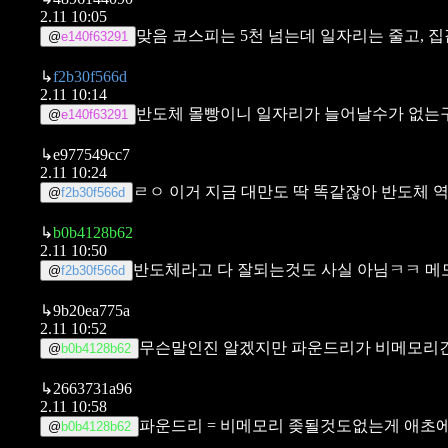
2.11 10:05
맞음 코스피는 5천 넘는데 일자리는 줄고, 
@
e140f63291
↳
f2b30f566d
2.11 10:14
반도체 몰빵이니 일자리가 늘어날수가 없는구조
@
e140f63291
↳
e977549cc7
2.11 10:24
ㄹㅇ 이거 지금 대만도 딱 똑같잖아
반도체 역
@
f2b30f566d
↳
b0b4128b62
2.11 10:50
반도체라고 다 잘되는것도 사실 아님ㅋㅋ
메
@
f2b30f566d
↳
9b20ea775a
2.11 10:52
무슨말인진 알겠지만 파운드리가 비메모리
@
b0b4128b62
↳
2663731a96
2.11 10:58
파운드리 = 비메모리
좆될것도없는게 애초에
@
b0b4128b62