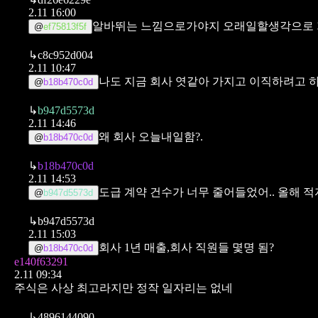
2.11 16:00
알바뛰는 느낌으로가야지 오래일할생각으로 가
@
ef75813f5f
↳
c8c952d004
2.11 10:47
나도 지금 회사 엿같아 가지고 이직하려고 하
@
b18b470c0d
↳
b947d5573d
2.11 14:46
왜 회사 오늘내일함?.
@
b18b470c0d
↳
b18b470c0d
2.11 14:53
도급 계약 건수가 너무 줄어들었어.. 올해 적자
@
b947d5573d
↳
b947d5573d
2.11 15:03
회사 1년 매출,회사 직원들 몇명 됨?
@
b18b470c0d
e140f63291
2.11 09:34
주식은 사상 최고라지만 정작 일자리는 없네
↳
4896144090