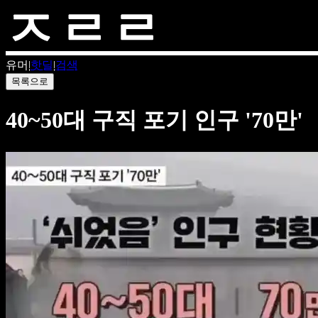
유머
|
핫딜
|
검색
목록으로
40~50대 구직 포기 인구 '70만'