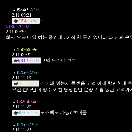
↳
9984e92c10
2.11 09:21
?
@
7194cfb967
b18b470c0d
2.11 09:30
회사 오늘 내일 하는 중인데.. 이직 할 곳이 없더라 와 진짜 
↳
2f5f9b969e
2.11 09:32
고덕 노가다 ㄱㄱ
@
b18b470c0d
↳
df26e6229e
2.11 11:19
ㄹㅇ 왜 쉬는지 몰겠음 고덕 이제 할만한대 
@
2f5f9b969e
오긴 한다던대 청주 이천 탕정천안 온양 기흥 동탄 고덕까
↳
f682f5b34e
2.11 11:20
노스펙도 가능? 초대졸
@
df26e6229e
↳
df26e6229e
2.11 11:23