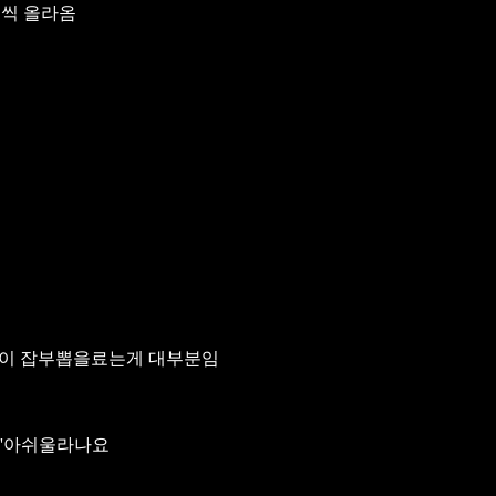
개씩 올라옴
들이 잡부뽑을료는게 대부분임
엔'아쉬울라나요