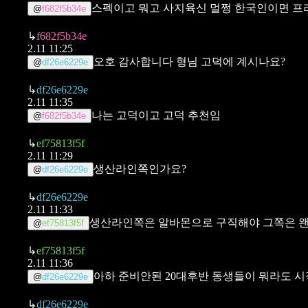
스펙이고 뭐고 사지육신 멀쩡 한국인이면 프
@
f682f5b34e
↳
f682f5b34e
2.11 11:25
오호 감사합니다
형님 고덕에 계시나요?
@
df26e6229e
↳
df26e6229e
2.11 11:35
나는 고덕이고 고덕 추천임
@
f682f5b34e
↳
ef75813f5f
2.11 11:29
생산라인쪽인가요?
@
df26e6229e
↳
df26e6229e
2.11 11:33
생산라인쪽은 알바몬으로 구직해야 그쪽은 왠
@
ef75813f5f
↳
ef75813f5f
2.11 11:36
아하 준비안된 20대후반 동생들이 뭐라도
@
df26e6229e
↳
df26e6229e