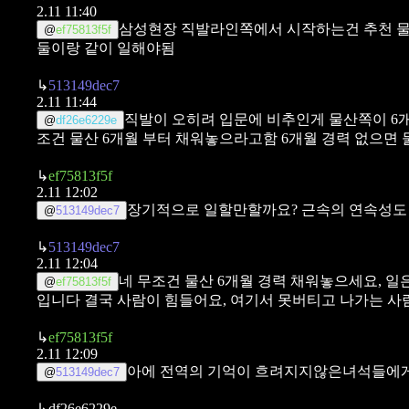
2.11 11:40
삼성현장 직발라인쪽에서 시작하는건 추천 물
@
ef75813f5f
둘이랑 같이 일해야됨
↳
513149dec7
2.11 11:44
직발이 오히려 입문에 비추인게 물산쪽이 6개
@
df26e6229e
조건 물산 6개월 부터 채워놓으라고함 6개월 경력 없으면
↳
ef75813f5f
2.11 12:02
장기적으로 일할만할까요?
근속의 연속성도
@
513149dec7
↳
513149dec7
2.11 12:04
네 무조건 물산 6개월 경력 채워놓으세요, 일
@
ef75813f5f
입니다
결국 사람이 힘들어요, 여기서 못버티고 나가는 사
↳
ef75813f5f
2.11 12:09
아에 전역의 기억이 흐려지지않은녀석들에
@
513149dec7
↳
df26e6229e