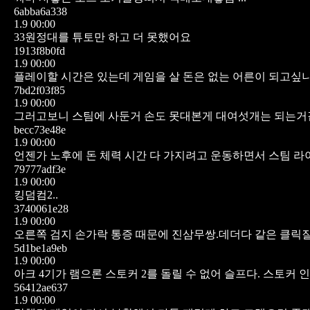
6abba6a338
1.9 00:00
33원정대를 튜토만 하고 더 못했어요
1913f8b0fd
1.9 00:00
플레이할 시간은 있는데 게임을 살 돈은 없는 어른이 되고싶니
7bd2f03f85
1.9 00:00
그러고보니 스팀에 사둔거 손도 못대본게 대여섯개는 되는
becc73e48e
1.9 00:00
언젠가 노후에 돈 체력 시간 다 가지려고 운동하면서 스팀 
79777adf3e
1.9 00:00
킹덤컴2..
3740061e28
1.9 00:00
오른쪽 검지 손가락 통증 때문에 진삼무쌍.데더다 같은 클릭질
5d1be1a9eb
1.9 00:00
아크 4기가 램으론 스토커 2를 돌릴 수 없어 슬프다.
스토커 인
56412ae637
1.9 00:00