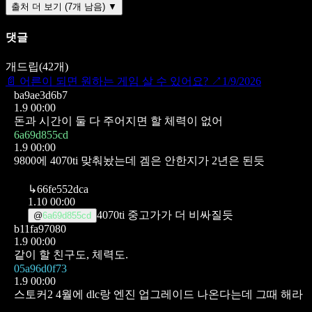
출처 더 보기 (7개 남음) ▼
댓글
개드립
(
42
개)
📄
어른이 되면 원하는 게임 살 수 있어요?
↗
1/9/2026
ba9ae3d6b7
1.9 00:00
돈과 시간이 둘 다 주어지면 할 체력이 없어
6a69d855cd
1.9 00:00
9800에 4070ti 맞춰놨는데 겜은 안한지가 2년은 된듯
↳
66fe552dca
1.10 00:00
4070ti 중고가가 더 비싸질듯
@
6a69d855cd
b11fa97080
1.9 00:00
같이 할 친구도, 체력도.
05a96d0f73
1.9 00:00
스토커2 4월에 dlc랑 엔진 업그레이드 나온다는데 그때 해라