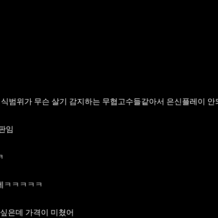
인식범위가 무슨 살기 감지하는 무협고수들같아서 은신플레이 안
 판임
ㅋ
는데ㅋㅋㅋㅋㅋ
고싶은데 가격이 미쳤어