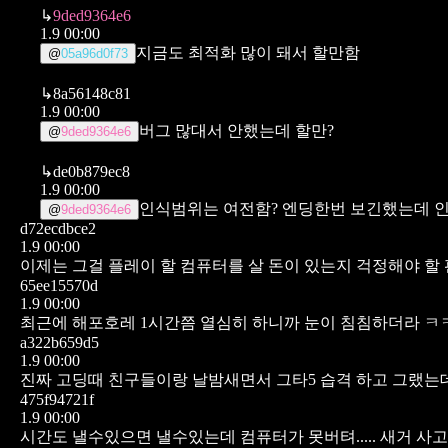
↳
9ded9364e6
1.9 00:00
지금도 최적화 많이 돼서 할만함
@
05a96d0f73
↳
8a56148c81
1.9 00:00
버그 많대서 안했는데 할만?
@
9ded9364e6
↳
de0b879ec8
1.9 00:00
인식범위는 여전함? 엔딩한번 보긴했는데 
@
9ded9364e6
d72ecdbce2
1.9 00:00
이제는 그걸 플레이 할 컴퓨터를 살 돈이 있는지 걱정해야 할
65ee15570d
1.9 00:00
최근에 해포호레 1시간쯤 열심히 하니까 눈이 침침하더라 ㅋ
a322b659d5
1.9 00:00
진짜 고딩때 친구들이랑 날밤새면서 그타5 습격 하고 그랬
475f94721f
1.9 00:00
시간도 낼수있으면 낼수있는데 컴퓨터가 못버텨.....
새거 사