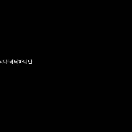
되니 팍팍하더만