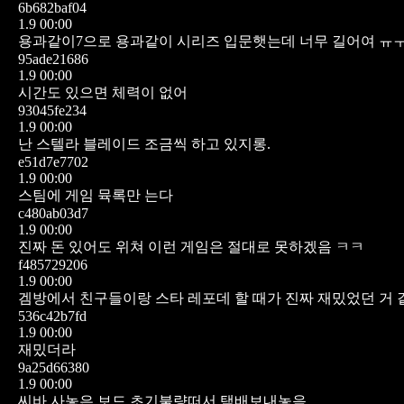
6b682baf04
1.9 00:00
용과같이7으로 용과같이 시리즈 입문햇는데 너무 길어여 ㅠ
95ade21686
1.9 00:00
시간도 있으면 체력이 없어
93045fe234
1.9 00:00
난 스텔라 블레이드 조금씩 하고 있지롱.
e51d7e7702
1.9 00:00
스팀에 게임 뮥록만 는다
c480ab03d7
1.9 00:00
진짜 돈 있어도 위쳐 이런 게임은 절대로 못하겠음 ㅋㅋ
f485729206
1.9 00:00
겜방에서 친구들이랑 스타 레포데 할 때가 진짜 재밌었던 거
536c42b7fd
1.9 00:00
재밌더라
9a25d66380
1.9 00:00
씨바 사놓은 보드 초기불량떠서 택배보내놓음 ...