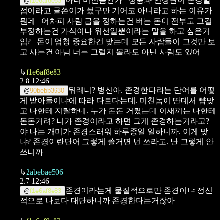
아니 미친놈인가
성품과 인생관이 존경할
@
f1e6af8e83
점이라고 글쓴이가 썼구만 기어코 아니라고 하는 이유가
뭔데
어차피 사람 급을 정하는건 버는 돈이 전부고 그걸
부정하는건 가식이나 위선일뿐이라는 말을 하고 싶은거
임?
돈이 엄청 중요한건 맞는데 모든 사람들이 그것만 보
고 사는건 아님 너는 그럴지 몰라도 아닌 사람도 있어
↳
f1e6af8e83
2.8 12:46
뭐래니? 병신아. 존경한다라는 단어를 어떻
@
90bebb3630
게 받아들이냐에 따라 다르다는데. 미친놈이 딴데서 뺨맞
고 나한테 지랄하네. 누가 돈돈 거렸는데 이새끼는 나한테
돈돈거려? 니가 존경이라고 하면 그게 존경하는거라고?
야 나는 개미가 존경스러워 하루종일 일하니까. 이게 맞
냐? 존경이란단어 그렇게 쓸거면 넌 쓰라고. 난 그렇게 안
쓰니까
↳
2abebae506
2.7 12:46
존경이라는게 물질적으로만 존경이냐
정신
@
f1e6af8e83
적으로 나보다 대단하니까 존경한다는거잖아