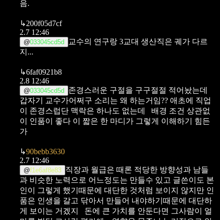
음.
↳
200f05d7cf
2.7 12:46
교수의 연구랑 3교대 생산직은 궤가 다르
@
033045cd5d
지...
↳
6faf0921b8
2.8 12:46
존경스러운 구절을 구구절절 적어놨는데
@
033045cd5d
갑자기 교수가어쩌구 소리는 왜 하는거임?? 애초에 직업
이 존경스럽단 맥락은 하나도 없는데
배경 조건 상관없
이 인품이 좋다 이 짧은 한 마디가 그렇게 이해하기 힘든
가
↳
90bebb3630
2.7 12:46
직장과 월급은 때론 적당한 방향성과 남들
@
f1e6af8e83
과 비슷한 노력으로 어느정도는 만들수 있고 글쓴이도 본
인이
그렇게 했기때문에 대단한 것처럼 보이지 않지만 인
품은 인생을 갈고 닦아서 만들어 내야하기때문에 대단하
게 보이는 거겠지
돈에 큰 가치를 안둔다면 그사람이 얼