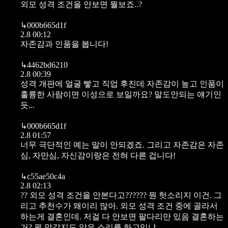
외모 성격 조건을 안보면 뭘보죠..?
↳
000b665d1f
2.8 00:12
자존감과 인품을 봅니다!
↳
4462bd6210
2.8 00:39
성격 개판에 얼굴 빻고 직업 후진데 자존감이 높고 인품이
훌륭한 사람이면 이성으로 보일까요? 말도안되는 얘기인
듯...
↳
000b665d1f
2.8 01:57
너무 극단적인 예는 말이 안되겠죠. 그리고 자존감은 자존
심, 자만심, 자신감이랑은 전혀 다른 겁니다!
↳
c55ae50c4a
2.8 02:13
?? 외모 성격 조건을 안본다고?????? 뭔 헛소리지 이건. 그
리고 추천수가 왜이리 많아. 외모 성격 조건 중에 골라서
하는게 결혼인데. 저걸 다 안보면 팔다리만 있음 결혼하는
거? 뭔 말같지도 않은 소리를 하고있냐