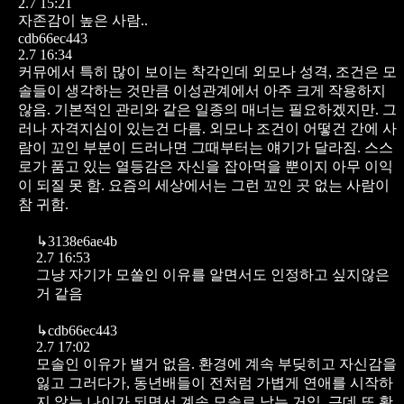
2.7 15:21
자존감이 높은 사람..
cdb66ec443
2.7 16:34
커뮤에서 특히 많이 보이는 착각인데 외모나 성격, 조건은 모
솔들이 생각하는 것만큼 이성관계에서 아주 크게 작용하지
않음. 기본적인 관리와 같은 일종의 매너는 필요하겠지만. 그
러나 자격지심이 있는건 다름. 외모나 조건이 어떻건 간에 사
람이 꼬인 부분이 드러나면 그때부터는 얘기가 달라짐. 스스
로가 품고 있는 열등감은 자신을 잡아먹을 뿐이지 아무 이익
이 되질 못 함. 요즘의 세상에서는 그런 꼬인 곳 없는 사람이
참 귀함.
↳
3138e6ae4b
2.7 16:53
그냥 자기가 모쏠인 이유를 알면서도 인정하고 싶지않은
거 같음
↳
cdb66ec443
2.7 17:02
모솔인 이유가 별거 없음. 환경에 계속 부딪히고 자신감을
잃고 그러다가, 동년배들이 전처럼 가볍게 연애를 시작하
지 않는 나이가 되면서 계속 모솔로 남는 거임. 근데 또 확