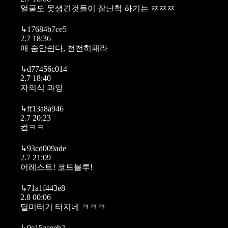
얼굴도 못생긴것들이 잘난척 하기는 ㅉㅉㅉ
↳
17684b7ce5
2.7 18:36
애 숨안쉰다, 천천히패라
↳
d77456c014
2.7 18:40
자의식 과잉
↳
ff13a8a946
2.7 20:23
컼ㅋㅋ
↳
93cd009ade
2.7 21:09
어레스트! 코드블루!
↳
71a1f443e8
2.8 00:06
딜미터기 터지네 ㅋㅋㅋ
↳
0c15aceeb2