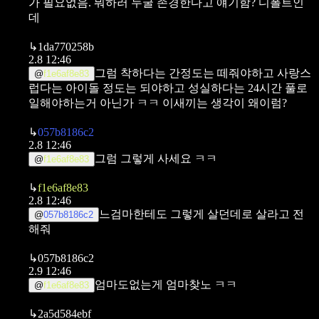
가 필요없음. 뭐하러 누굴 존경한다고 얘기함? 디폴트인
데
↳
1da770258b
2.8 12:46
그럼 착하다는 간정도는 떼줘야하고 사랑스
@
f1e6af8e83
럽다는 아이돌 정도는 되야하고 성실하다는 24시간 풀로
일해야하는거 아닌가 ㅋㅋ 이새끼는 생각이 왜이럼?
↳
057b8186c2
2.8 12:46
그럼 그렇게 사세요 ㅋㅋ
@
f1e6af8e83
↳
f1e6af8e83
2.8 12:46
느검마한테도 그렇게 살던데로 살라고 전
@
057b8186c2
해줘
↳
057b8186c2
2.9 12:46
엄마도없는게 엄마찾노 ㅋㅋ
@
f1e6af8e83
↳
2a5d584ebf