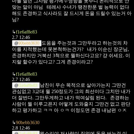
마를 벌던 그사람 평가에ㅜ영향을 못주니 논리적으로 안
맞는 말이 아님
테레사 수녀가 땡전한푼 벌 능력이 없다
해도 존경하고 식사라도 잘 드시게 돈을 드릴수 있는거 아
님?
↳
f1e6af8e83
2.7 12:46
도움을 주는것과 그만두라고 하는것의 차
@
90bebb3630
이를 지적했는데 못본척하는건가?
내가 이순신 장군님,
존경하지만 거북선 3척으로 뭘하신다고요? 걍 쉬세요. 이
지랄 할수가 있다고? 그게 존경이라고?
↳
f1e6af8e83
2.7 12:46
남친이 무슨 목적으로 살아가는지 그딴건
@
f1e6af8e83
관심없고 3교대 월 250정도가 그의 최선이다 그치만 내가
더 잘번다. 그만두게하고 내가 먹여살림 된다.
존경하는
사람이 뭘 이루고픈지 어떻게 도와줄지 그딴건 없고 판단
하고 평가하고 ㅋㅋ 아 ㅇㅋ 이정도면 존경 내남편 ㅇㅈ
↳
90bebb3630
2.8 12:46
뭔소리야 저사람이 직업에 돈을 버는것 이
@
f1e6af8e83