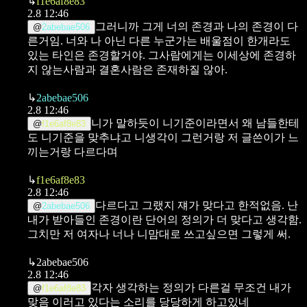
↳
f1e6af8e83
2.8 12:46
그러니까 그게 너의 존경과 나의 존경이 다
@
2abebae506
른거임. 너와 나 아닌 다른 누군가는 배울점이 한개라도
있는 타인은 존경할거야. 그사람에게는 이세상에 존경하
지 않는사람과 결혼사람은 존재하질 않아.
↳
2abebae506
2.8 12:46
니가 말하듯이 니기준이라면서 왜 남들한테
@
f1e6af8e83
도 니기준을 맞추냐고
니생각이 그런거랑 저 글쓴이가 느
끼는거랑 다르다며
↳
f1e6af8e83
2.8 12:46
다르다고 그랬지 쟤가 맞다고 한적없음. 난
@
2abebae506
내가 받아들인 존경이란 단어의 정의가 더 맞다고 생각함.
그치만 저 여자나 너나 니맘대로 쓰고싶으면 그렇게 써.
↳
2abebae506
2.8 12:46
각자 생각하는 정의가 다른걸 무조건 내가
@
f1e6af8e83
맞음 이러고 있다는 소리를 당당하게 하고있네