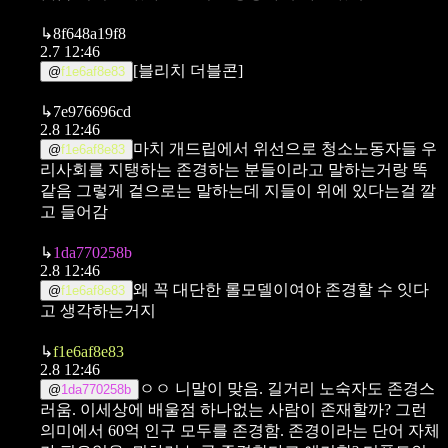
↳
8f648a19f8
2.7 12:46
[블리치 더블콘]
@
f1e6af8e83
↳
7e976696cd
2.8 12:46
마치 개드립에서 위선으로 청소노동자들 우
@
f1e6af8e83
리사회를 지탱하는 존경하는 분들이라고 말하는거랑 똑
같음 그렇게 겉으로는 말하는데 지들이 위에 있다는걸 깔
고 들어감
↳
1da770258b
2.8 12:46
왜 꼭 대단한 롤모델이여야 존경할 수 잇다
@
f1e6af8e83
고 생각하는거지
↳
f1e6af8e83
2.8 12:46
ㅇㅇ 니말이 맞음. 길거리 노숙자도 존경스
@
1da770258b
러움. 이세상에 배울점 하나없는 사람이 존재할까? 그런
의미에서 60억 인구 모두를 존경함. 존경이라는 단어 자체