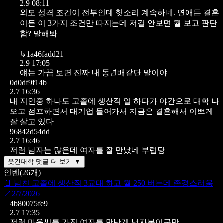
2.9 08:11
외모 성격 조건이 전부인데 헛소리 계속하네. 연애든 결혼
이든 이 3가지 조건만 따지는데 저걸 안보면 뭘 보고 판단
함? 말해봐
↳
1a46fadd21
2.9 17:05
얘는 가끔 보면 진짜 내 동년배같단 말이야
0d0df9f14b
2.7 16:36
내 지인중 하나도 고졸에 생산직 일 하다가 야간으로 대학 나
오고 점프하면서 대기업 들어가서 지금은 결혼해서 이쁘게
잘 살고 있다
96842d54dd
2.7 16:46
저런 남자는 많은데 여자를 잘 만났네 부럽당
웃긴대학 댓글 더 보기 ▼
인벤
(
26
개)
📄
남친 고졸에 생산직 3교대 하고 월 250 버는데 존경스러움
↗
2/7/2026
4b80075fe9
2.7 17:35
저런 마음씨를 가진 여자를 만난게 남자복이구만