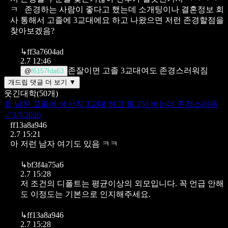
ㅋ
존경하는 사람이 좋다고 했는데 소개팅이나 결혼정보 회
사 통해서 고졸에 3교대에요 하고 나왔으면 저런 존경할점을
찾아보겠음?
↳
ff3a7604ad
2.7 12:46
존잘이면 고졸 3교대여도 존경스러워짐
@
f6157fda63
개드립 댓글 더 보기 ▼
웃긴대학
(
50
개)
📄
남친 고졸에 생산직 3교대 하고 월 250 버는데 존경스러움
↗
2/7/2026
ff13a8a946
2.7 15:21
아 저런 남자 여기도 있음 ㅋㅋ
↳
bf3f4a75a6
2.7 15:28
저 조건의 디폴트는 평균이상의 외모입니다. 꼭 언급 안해
도 이정도는 기본으로 인지해주세요.
↳
ff13a8a946
2.7 15:28