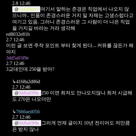
2.8 12:46
여기서 말하는 존경은 직업에서 나오지 않
@
f1e6af8e83
으니까.. 인품이 존경스러운 거지 일 자체는 고생스럽다고
여기고 있음. 그러니 존경스러운 그 사람이 더 나은 직업
을 가지길 바라는 거라 생각해
ed8032e81b
2.7 12:46
이런 글 보면 주작 포인트 부터 찾게 된다...
커뮤를 끊든가 해
야지
3dd5a03f9e
2.7 12:46
3교대인데 250을 받아?
↳
4168a2d86d
2.7 12:46
250 이면 최저도 안나오지않나
최저 시급해
@
3dd5a03f9e
도 270은 나오더만
↳
7666aed056
2.7 12:46
그러게 언제 글이지 10년 전이어도 저만큼
@
3dd5a03f9e
은 받지 않나