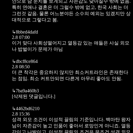
안으로 남 눈치를 보게되고 자존감도 낮아질수 밖에 없음.
특히 연애나 결혼은 더 그럴수 밖에 없고, 한국 사회는 더
그런것 같음. 물론 어느분야든 소수의 예외는 있겠지만 상
대적으로 그렇다고 봄.
↳
8bbed4dafd
2.8 07:00
이거 맞다 사회성떨어지고 열등감 있는 애들은 사실 외모
나 밥벌이가 문제가 아님
↳
dbcf8ce864
2.8 08:50
더 큰 착각은 중요하지 않지만 최소커트라인은 존재한다
는 점임. 최소 커트안되면 다른게 아무리 좋아도 안됨.
↳
7ba9a460b3
[삭제된 댓글입니다.]
↳
4462bd6210
2.8 15:36
성격 외모 조건이 이성적 끌림의 기준입니다. 백마탄 왕자
님이 자존감이 높고 인품이 좋아서 로망인게 아니죠. 열등
감이고 나발이고, 이성적 끌림의 조건은 무조건 성격 외모