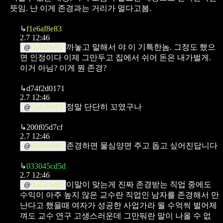
뜻임. 난 이게 존경과는 거리가 멀다고봄.
↳
f1e6af8e83
2.7 12:46
까놓고 말해서 야 이 기특한놈. 그정도 했으
@
f1e6af8e83
면 인정이다 이제 그만두고 집에서 쉬어 돈은 내가벌게.
이거 아님? 이게 뭔 존경?
↳
d74f2d0171
2.7 12:46
정말 단단히 꼬였구나
@
f1e6af8e83
↳
200f05d7cf
2.7 12:46
존경하면 물심양면 주고 돕고 싶어진답니다
@
f1e6af8e83
↳
033045cd5d
2.7 12:46
이말이 맞는게 진짜 존경받는 직업 중에도
@
f1e6af8e83
수익이 아주 높지 않은 교수란 직업인 남자를 존경해서 만
난다고 했을때 여자가 성공한 사업가라 월 수억씩 벌어제
껴도 교수 연구 고생스러운데 그만둬란 말이 나올 수 없