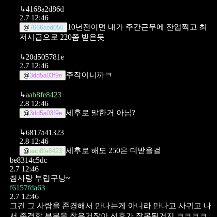
↳
4168a2d86d
2.7 12:46
10년전이면 내가 주간근무에 잔업찍고 최
@
7666aed056
저시급으로 220쯤 받은듯
↳
20d505781e
2.7 12:46
주작이니까ㅋ
@
3dd5a03f9e
↳
aab8fe8423
2.8 12:46
세후로 말한거 아님?
@
3dd5a03f9e
↳
6817a41323
2.8 12:46
세후로 해도 250은 더받을걸
@
aab8fe8423
be8314c5dc
2.7 12:46
참사랑 부럽구낭~
f6157fda63
2.7 12:46
그건 그 사람을 존경해서 만나는게 아니라
만나고 사귀고 나
서 존경할 부분을 찾은거잖아
선후가 잘못된거지 ㅋㅋㅋㅋ