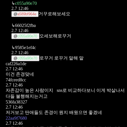
↳
c055a90e70
2.7 12:46
거꾸로해보세오
@
a589bf964e
↳
66025f2fba
2.7 12:46
오세보해로꾸거
@
c055a90e70
↳
9585e1ef4c
2.7 12:46
로꾸거 로꾸거 말해 말
@
c055a90e70
caf226a1de
2.7 12:46
이건 존경맞네
74fceed8cc
2.7 12:46
자존감이 높은 사람이지
sns로 비교하다보니 이게 박살나서
다들 불행해지는거고
536fa38327
2.7 12:46
저거보고 딴애들도 존경이 뭔지 배웠으면 좋겠네
22aa9f7680
2.7 12:46