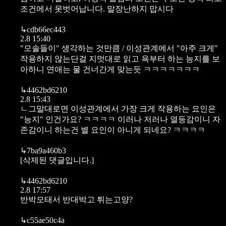
조건에서 못벗어납니다. 말장난하지 맙시다
↳
cdb66ec443
2.8 15:40
"모솔들이" 생각하는 것만큼 / 이성관계에서 "아주 크게"
작용하지 않는단걸 지멋대로 읽고 욕부터 하는 능지를 보
아하니 연애는 물 건너간게 맞는듯 ㅋㅋㅋㅋㅋㅋㅋ
↳
4462bd6210
2.8 15:43
ㄴ그말대로면 이성관계에서 가장 크게 작용하는 요인은
"능지" 인건가요? ㅋㅋㅋㅋ 이러나 저러나 열등감이니 자
존감이니 하는건 별 요인이 아니게 되네요? ㅋㅋㅋㅋ
↳
7ba9a460b3
[삭제된 댓글입니다.]
↳
4462bd6210
2.8 17:57
반박모태서 반대박고 튀는고양?
↳
c55ae50c4a