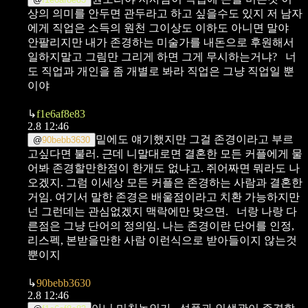
상의 의미를 안두면 관두라고 하고 싶을수도 있지 저 남자
에게 직업은 소득의 원천 그이상도 이하도 아니면 말야
안팔리지만 내가 존경하는 미술가를 내돈으로 후원해서
일하지말고 그림만 그리게 하면 그게 무시하는거냐?
너
도 직업과 개인을 좀 개별로 봐라 직업은 그냥 직업일 뿐
이야
↳
f1e6af8e83
2.8 12:46
밑에도 얘기했지만 그걸 존경이라고 부르
@
90bebb3630
고싶다면 불러. 근데 니말대로면 결혼한 모든 커플에게 물
어봐 존경할만한점이 한개도 없냐고. 쥐어짜면 뭐라도 나
오겠지. 그럼 이세상 모든 커플은 존경하는 사람과 결혼한
거임. 여기서 말한 존경은 배울점이라고 치환 가능하지만
넌 그런데는 관심없겠지 맥락에만 맞으면.
너랑 나랑 다
른점은 그냥 단어의 정의임. 나는 존경이란 단어를 인정,
리스펙, 본받을만한 사람 이런식으로 받아들이지 않는것
뿐이지
↳
90bebb3630
2.8 12:46