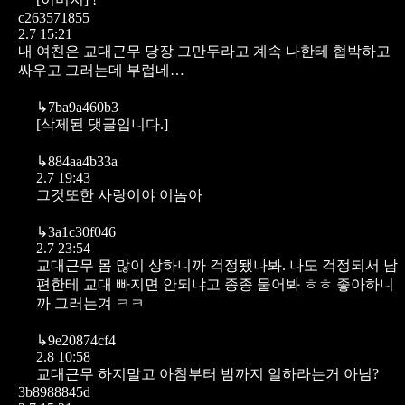
c263571855
2.7 15:21
내 여친은 교대근무 당장 그만두라고 계속 나한테 협박하고
싸우고 그러는데 부럽네…
↳
7ba9a460b3
[삭제된 댓글입니다.]
↳
884aa4b33a
2.7 19:43
그것또한 사랑이야 이놈아
↳
3a1c30f046
2.7 23:54
교대근무 몸 많이 상하니까 걱정됐나봐. 나도 걱정되서 남
편한테 교대 빠지면 안되냐고 종종 물어봐 ㅎㅎ 좋아하니
까 그러는겨 ㅋㅋ
↳
9e20874cf4
2.8 10:58
교대근무 하지말고 아침부터 밤까지 일하라는거 아님?
3b8988845d