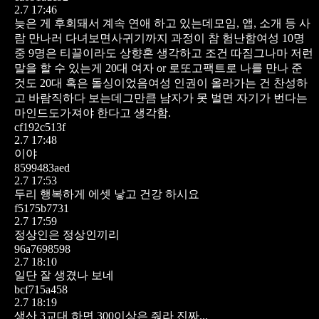
2.7 17:46
늦은 게 후회돼서 계속 연애 하고 있는데모임, 앱, 소개 등 사
람 만나러 다녀보면사귀기까지 과정이 참 험난함여성 10명
중 9명은 티끌이라도 상향혼 생각하고 조건 따짐그나마 저런
말을 할 수 있는게 20대 여자 or 로또고팩트로 나를 만나 준
것도 20대 혹은 돌싱이었음여성 인권이 올라가는 건 찬성하
고 바람직하다 보는데그만큼 남자가 못 벌면 자기가 번다는
마인드도가져야 한다고 생각함.
cf192c513f
2.7 17:48
이야
8599483aed
2.7 17:53
두리 행복하게 에셋 낳고 건강 하시요
f5175b7731
2.7 17:59
정상인은 정상인끼리
96a7698598
2.7 18:10
일단 잘 생겼나 보네
bcf715a458
2.7 18:19
생산 3교대 하면 300이상은 줘라 진짜...