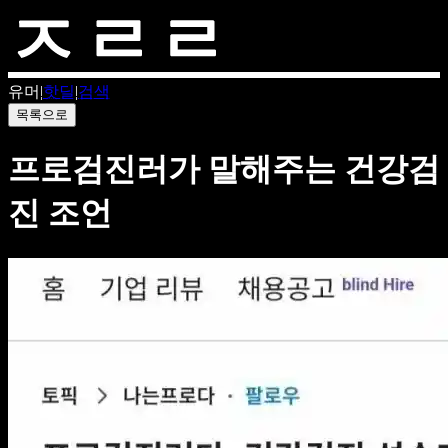
유머
|
핫딜
|
검색
목록으로
프로검진러가 말해주는 건강검
진 조언