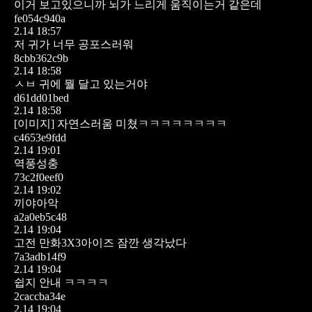
이거 보고있으니까 뇌가 느리게 움직이는거 같은데
fe054c940a
2.14 18:57
저 귀가 너무 공포스러워
8cbb362c9b
2.14 18:58
ㅅㅂ 귀에 뭘 달고 있는거야
d61dd01bed
2.14 18:58
[이미지]
자연스러움 미쳤ㅋㅋㅋㅋㅋㅋㅋㅋ
c4653e9fdd
2.14 19:01
역풍성충
73c2f0eef0
2.14 19:02
끼야아악
a2a0eb5c48
2.14 19:04
고전 만화3X3아이즈 잠깐 생각났다
7a3adb14f9
2.14 19:04
쉽지 안내 ㅋㅋㅋㅋ
2caccba34e
2.14 19:04