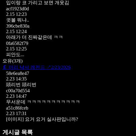
입이랑 코 가리고 보면 개웃김
acf1923d0d
2.15 12:23
귓볼 뭐냐..
396cbe830a
2.15 12:24
아래가 더 진짜같은데 ㅋㅋ
0fa6582f79
2.15 12:25
피안도...
오유
(
3
개)
📄
머리 낙서 레전드
↗
2/23/2026
58e6ea8e47
2.23 14:35
頭리번 頭리번
c00a70d554
2.23 14:47
무서운데 ㅋㅋㅋㅋㅋㅋㅋㅋㅋㅋㅋ
a51c86fceb
2.23 17:31
[이미지]
요거 요거 실사판입니까?
게시글 목록