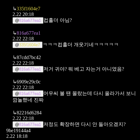
↳
335f1604e7
2.22 20:18
컵홀더 아님?
@
816a677ea1
↳
816a677ea1
2.22 22:18
ㅋㅋㅋ컵홀더 개웃기네ㅋㅋㅋㅋㅋ
@
335f1604e7
↳
87cdd7bc42
2.22 22:18
저거 귀야? 뭐 베고 자는거 아니였음?
@
816a677ea1
↳
6909e29c0c
2.22 22:18
어우씨 볼 땐 몰랐는데 다시 올라가서 보니
@
816a677ea1
깜놀했네 진짜
↳
82216d6284
2.22 22:18
저정도 확장하면 다시 안 돌아오겠지?
@
816a677ea1
9be19144a4
2.22 18:18