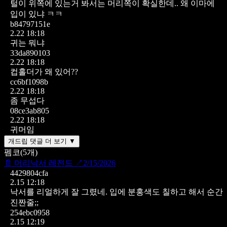
털이 위쪽에 있는거 봐서는 머리쪽이 확실한데.. 왜 이마에
입이 있냐 ㅋㅋ
b84797151e
2.22 18:18
귀는 뭐냐
33da890103
2.22 18:18
컵홀더가 왜 있어??
cc6bf1098b
2.22 18:18
좀 무섭다
08ce3ab805
2.22 18:18
귀머임
개드립 댓글 더 보기 ▼
펨코
(
5
개)
📄
머리낙서 레전드
↗
2/15/2026
4429804cfa
2.15 12:18
낙서를 리얼하게 잘 그렸네. 입에 분홍색도 칠하고 해서 순간
진짠줄;;
254ebc0958
2.15 12:19