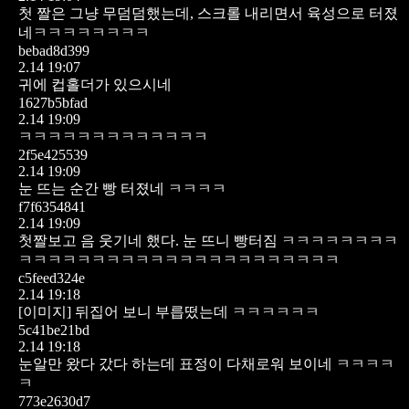
첫 짤은 그냥 무덤덤했는데,
스크롤 내리면서 육성으로 터졌
네ㅋㅋㅋㅋㅋㅋㅋㅋ
bebad8d399
2.14 19:07
귀에 컵홀더가 있으시네
1627b5bfad
2.14 19:09
ㅋㅋㅋㅋㅋㅋㅋㅋㅋㅋㅋㅋㅋ
2f5e425539
2.14 19:09
눈 뜨는 순간 빵 터졌네 ㅋㅋㅋㅋ
f7f6354841
2.14 19:09
첫짤보고 음 웃기네 했다.
눈 뜨니 빵터짐 ㅋㅋㅋㅋㅋㅋㅋㅋ
ㅋㅋㅋㅋㅋㅋㅋㅋㅋㅋㅋㅋㅋㅋㅋㅋㅋㅋㅋㅋㅋㅋ
c5feed324e
2.14 19:18
[이미지]
뒤집어 보니 부릅떴는데 ㅋㅋㅋㅋㅋㅋ
5c41be21bd
2.14 19:18
눈알만 왔다 갔다 하는데 표정이 다채로워 보이네 ㅋㅋㅋㅋ
ㅋ
773e2630d7