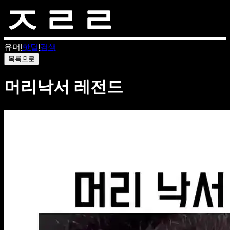
유머
|
핫딜
|
검색
목록으로
머리낙서 레전드