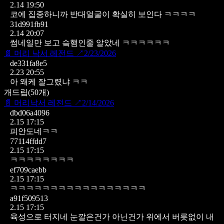
2.14 19:50
코에 집중하니까 반대얼굴이 확실히 보인다 ㅋㅋㅋㅋ
31d991fb91
2.14 20:07
썸네일만 보고 슼햄인줄 알았네 ㅋㅋㅋㅋㅋㅋ
📄
머리 낙서 레전드
↗
2/23/2026
de331fa8e5
2.23 20:55
아 왜케 잘그렸냐 ㅋㅋ
개드립
(
50
개)
📄
머리낙서 레전드
↗
2/14/2026
dbd06a4096
2.15 17:15
피안도네ㅋㅋ
77114ffdd7
2.15 17:15
ㅋㅋㅋㅋㅋㅋㅋㅋ
ef709caebb
2.15 17:15
ㅋㅋㅋㅋㅋㅋㅋㅋㅋㅋㅋㅋㅋㅋㅋㅋㅋ
a91f509513
2.15 17:15
육성으로 터지네 눈깔은건가 아닌건가 위에서
버릇없이 내