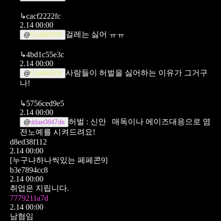
↳
cacf2222fc
2.14 00:00
걸레는 싫어 ㅠㅠ
@
f1fa890509
↳
4bd1c55e3c
2.14 00:00
사람들이 허벌을 싫어하는 이유가 그거구
@
f1fa890509
나!
↳
5756ced9e5
2.14 00:00
허벌 : 신안
매독이나 에이즈대응으로 염
@
ddae0847de
전노예를 시켜드려요!
d8ed38f112
2.14 00:00
[누구나하나씩있는 페페콘9]
b3e7894cc8
2.14 00:00
취업은 지립니다.
7779211a7d
2.14 00:00
남혐임