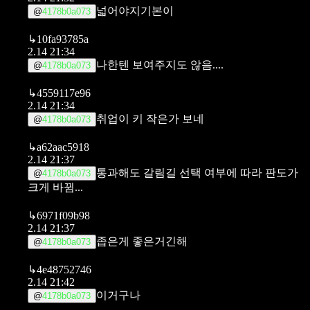
넓어야지기본이
@
4178b0a073
↳
10fa93785a
2.14 21:34
나한텐 보여주지도 않음....
@
4178b0a073
↳
4559117e96
2.14 21:34
취업이 키 작은가 보네
@
4178b0a073
↳
a62aac5918
2.14 21:37
통과해도 갈림길 선택 여부에 따라 판도가
@
4178b0a073
크게 바뀜...
↳
6971f09b98
2.14 21:37
좁은게 좋은거긴해
@
4178b0a073
↳
4e48752746
2.14 21:42
이거구나
@
4178b0a073