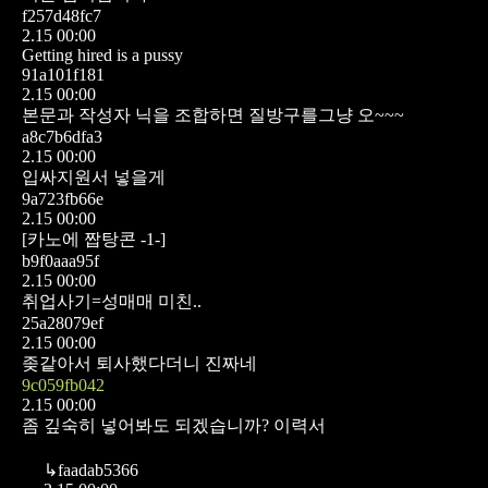
f257d48fc7
2.15 00:00
Getting hired is a pussy
91a101f181
2.15 00:00
본문과 작성자 닉을 조합하면 질방구를그냥 오~~~
a8c7b6dfa3
2.15 00:00
입싸지원서 넣을게
9a723fb66e
2.15 00:00
[카노에 짭탕콘 -1-]
b9f0aaa95f
2.15 00:00
취업사기=성매매 미친..
25a28079ef
2.15 00:00
좆같아서 퇴사했다더니 진짜네
9c059fb042
2.15 00:00
좀 깊숙히 넣어봐도 되겠습니까? 이력서
↳
faadab5366