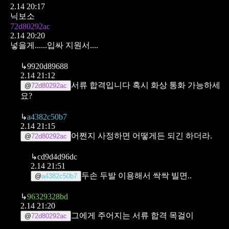
2.14 20:17
닉보소
72d80292ac
2.14 20:20
넣을게......입싸 지원서....
↳
9920d89688
2.14 21:12
서류 합격입니다
혹시 화상 통화 가능하세
@
72d80292ac
요?
↳
a4382c50b7
2.14 21:15
어쩐지 사정하면 어떻게든 되긴 하더라.
@
72d80292ac
↳
cd9d4d96dc
2.14 21:51
두손 두발 이용해서 싹싹 빌면..
@
a4382c50b7
↳
96329328bd
2.14 21:20
그에게 주어지는 서류 합격 목걸이
@
72d80292ac