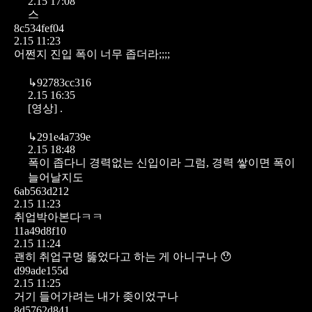
2.15 17:08
스
8c534fef04
2.15 11:23
어쩐지 진입 폭이 너무 좁더라;;;;
↳
92783cc316
2.15 16:35
[영상]
.
↳
291e4a739e
2.15 18:48
폭이 좁다니 경력없는 신입이라 그럼, 경력 쌓이면 폭이
늘어날지도
6ab563d212
2.15 11:23
취업박아본다ㅋㅋ
11a49d8f10
2.15 11:24
괜히 취업구멍 뚫었다고 하는 게 아니구나 😯
d99ade155d
2.15 11:25
거기 들어가려는 내가 좆이었구나
8d5762d841