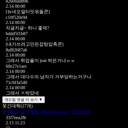
82600ad896
2.14 00:00
[뉴네오얼티밋윾돌콘]
c10f520e9d
2.14 00:00
자글자글~ 하니 좋제?
bddd5f1b87
2.14 00:00
[내가쓰려고만든잡탕압축콘]
8af82687ab
2.14 00:00
그래서 취업율이 joat 박은거냐ㅠㅠ
60e27e1aec
2.14 00:00
그래서 대다수의 남자가 거부당하는거구나
71cfd3a540
2.14 00:00
그래서 ㅈ박았네
개드립 댓글 더 보기 ▼
웃긴대학
(
27
개)
📄
취업? 그거 좆도 아닙니다.jpg
↗
2/15/2026
31f7eea2fb
2.15 11:23