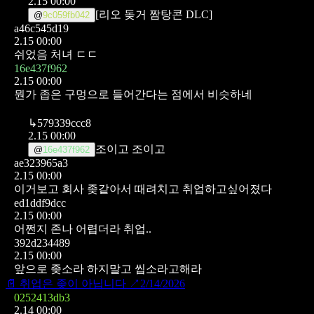
2.15 00:00
[리오 돚거 짬탕콘 DLC]
@
9c059fb042
a46c545d19
2.15 00:00
쉬었음 처녀 ㄷㄷ
16e437f962
2.15 00:00
뭔가 좁은 구멍으로 들어간다는 점에서 비슷하네
↳
579339ccc8
2.15 00:00
조이고 조이고
@
16e437f962
ae323965a3
2.15 00:00
이거보고 회사 좆같아서 때려치고 취업하고싶어졌다
ed1ddf9dcc
2.15 00:00
어쩐지 존나 어렵더라 취업..
392d234489
2.15 00:00
앞으로 좆소라 하지말고 씹소라고해라
📄
취업은 좆이 아닙니다
↗
2/14/2026
0252413db3
2.14 00:00