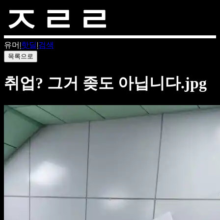
유머
|
핫딜
|
검색
목록으로
취업? 그거 좆도 아닙니다.jpg