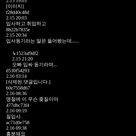
2.15 19:03
[이미지]
f28d40c48d
2.15 20:03
입사하고 취업하고
8b22b7835e
2.15 20:34
입사동기라는 말은 들어봤는데......
↳
1523af9df2
2.15 21:20
오빠 입싸 동기라며...
d530f54293
2.16 03:14
[삭제된 댓글입니다.]
b0e7558d67
2.16 08:36
명절에 이 무슨 좆질이야
477dbc73f4
2.16 09:19
질입사
ac71d0e758
2.16 09:38
흥분돼요