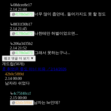
↳
08dcee8e17
2.14 21:44
너무 많이 좁던데.. 들어가지도 못 할 정도
@
4178b0a073
↳
8831f30b17
2.14 21:45
나한테만 허벌이었으면...
@
4178b0a073
↳
206a3435b2
2.14 21:52
그래서 못하는구나...
@
4178b0a073
펨코 댓글 더 보기 ▼
개드립
(
50
개)
📄
취업은 좆도 아닌 이유
↗
2/14/2026
42b0c5f89d
2.14 00:00
남자라 쉬었다
↳
4c75f40ccf
2.15 00:00
남자는 he인데?
@
42b0c5f89d