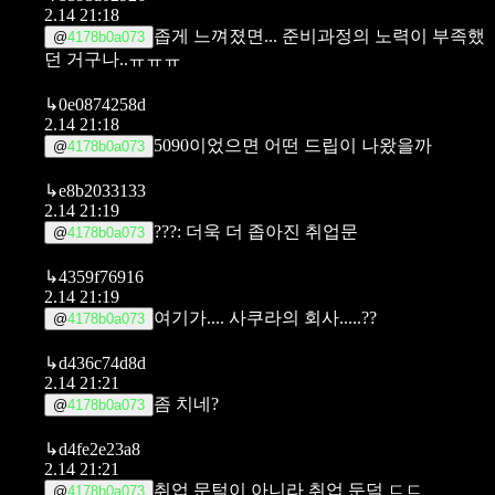
2.14 21:18
좁게 느껴졌면... 준비과정의 노력이 부족했
@
4178b0a073
던 거구나..ㅠㅠㅠ
↳
0e0874258d
2.14 21:18
5090이었으면 어떤 드립이 나왔을까
@
4178b0a073
↳
e8b2033133
2.14 21:19
???: 더욱 더 좁아진 취업문
@
4178b0a073
↳
4359f76916
2.14 21:19
여기가.... 사쿠라의 회사.....??
@
4178b0a073
↳
d436c74d8d
2.14 21:21
좀 치네?
@
4178b0a073
↳
d4fe2e23a8
2.14 21:21
취업 문턱이 아니라 취업 둔덕 ㄷㄷ
@
4178b0a073