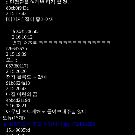
:: 면접관을 여러번 타격 할 것.
d8cb0f943a
2.15 17:42
[이미지]
질이 좋아야지
↳
2435c0650a
2.16 10:12
변기 ㅇㅈㄹ ㅋㅋㅋㅋㅋㅋㅋㅋㅋㅋㅋㅋㅋㅋㅋ
f2b6d353fc
2.15 19:39
오...;;
057f60117f
2.15 20:26
점자 블록도 ㅈ같네
91b8624a18
2.15 20:43
내질 마련의 꿈
4bbdd2119d
2.16 08:21
애무만 ㅈㄴ게해도 들여보내주질 않네
오유
(
15
개)
📄
취업? 그거 좆도 아닙니다.jpg
↗
2/16/2026
15149035bd