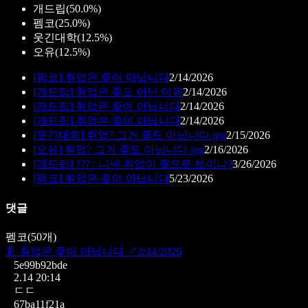
개드립
(
50.0%
)
펨코
(
25.0%
)
웃긴대학
(
12.5%
)
오유
(
12.5%
)
[
펨코
]
취업은 좆이 아닙니다
2/14/2026
[
개드립
]
취업은 좆도 아닌 이유
2/14/2026
[
개드립
]
취업은 좆이 아닙니다
2/14/2026
[
개드립
]
취업은 좆이 아닙니다
2/14/2026
[
웃긴대학
]
취업? 그거 좆도 아닙니다.jpg
2/15/2026
[
오유
]
취업? 그거 좆도 아닙니다.jpg
2/16/2026
[
개드립
]
??? : 니넨 취업이 좆으로 보이냐?
3/26/2026
[
펨코
]
취업은 좆이 아닙니다
5/23/2026
댓글
펨코
(
50
개)
📄
취업은 좆이 아닙니다
↗
2/14/2026
5e99b92bde
2.14 20:14
ㄷㄷ
67ba11f21a