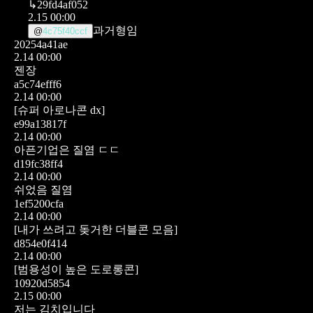
↳
29fd4af052
2.15 00:00
과거형임
@
4c75f40ccf
20254a41ae
2.14 00:00
젠장
a5c74efff6
2.14 00:00
[슈퍼 아로나콘 dx]
e99a13817f
2.14 00:00
아픈기업은 질염 ㄷㄷ
d19fc38ff4
2.14 00:00
쉬었음 질염
1ef5200cfa
2.14 00:00
[내가 쓰려고 돚거한 더블콘 모음]
d854e0f414
2.14 00:00
[범용성이 높은 도로롱콘]
10920d5854
2.15 00:00
저는 김치입니다