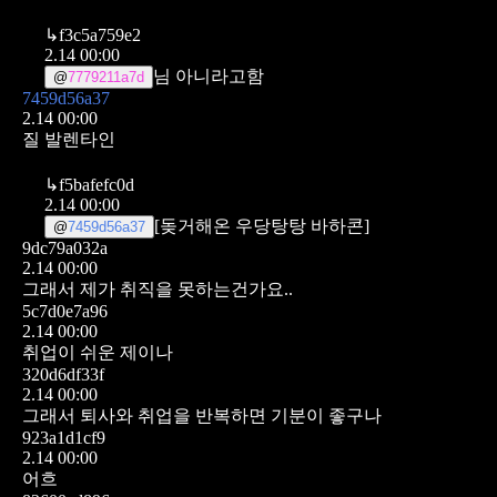
↳
f3c5a759e2
2.14 00:00
님 아니라고함
@
7779211a7d
7459d56a37
2.14 00:00
질 발렌타인
↳
f5bafefc0d
2.14 00:00
[돚거해온 우당탕탕 바하콘]
@
7459d56a37
9dc79a032a
2.14 00:00
그래서 제가 취직을 못하는건가요..
5c7d0e7a96
2.14 00:00
취업이 쉬운 제이나
320d6df33f
2.14 00:00
그래서 퇴사와 취업을 반복하면 기분이 좋구나
923a1d1cf9
2.14 00:00
어흐