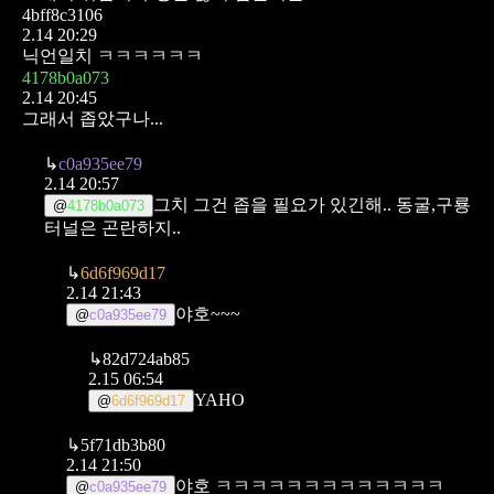
4bff8c3106
2.14 20:29
닉언일치 ㅋㅋㅋㅋㅋㅋ
4178b0a073
2.14 20:45
그래서 좁았구나...
↳
c0a935ee79
2.14 20:57
그치 그건 좁을 필요가 있긴해.. 동굴,구룡
@
4178b0a073
터널은 곤란하지..
↳
6d6f969d17
2.14 21:43
야호~~~
@
c0a935ee79
↳
82d724ab85
2.15 06:54
YAHO
@
6d6f969d17
↳
5f71db3b80
2.14 21:50
야호 ㅋㅋㅋㅋㅋㅋㅋㅋㅋㅋㅋㅋㅋ
@
c0a935ee79