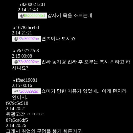
↳
82000212d1
2.14 21:43
갑자기 목을 조르는데
@
96329328bd
↳
16782bcebd
2.14 21:21
면ㅈ이나 보시죠
@
72d80292ac
↳
a9e97727d8
2.15 00:08
입싸 동기랑 입싸 후 포부는 혹시 뭐라고 하
@
72d80292ac
시나요?
↳
ffbad19081
2.15 00:16
쇼미가 망한 이유가 있었네... 이게 펀치라
@
72d80292ac
인이지..
f979c5c518
2.14 20:21
뭔광고랴 ㅋㅋㅋㅋ
87e5ca6df5
2.14 20:26
그래서 취업의 구멍을 뚫기 힘든거군