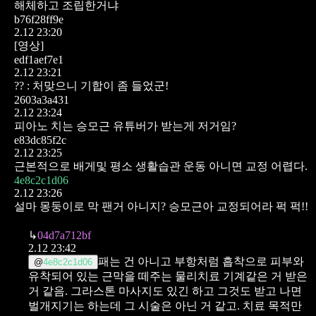
해체하고 조립한거냐
b76f28ff9e
2.12 23:20
[영상]
edf1aef7e1
2.12 23:21
?? : 처맞으니 기합이 좀 들었군!
2603a3a431
2.12 23:24
피아노 치는 승모근 유튜버가 받는게 저거임?
e83dc85f2c
2.12 23:25
근본적으로 배게및 평소 생활습관 운동 아니면 교정 어렵다.
4e8c2c1d06
2.12 23:26
설마 몽둥이로 막 팬거 아니지?
승모근아 교정되어라 퍽 퍽!!
↳
04d7a712bf
2.12 23:42
패는 건 아니고 부항처럼 흡착으로 피부와
@
4e8c2c1d06
유착되어 있는 근막을 떼주는 물리치료 기계같은 거 받은
거 같음. 그라스톤 마사지도 있긴 하고 그것도 받고 나면
벌개지기는 하는데 그 시술은 아닌 거 같고.
치료 목적만