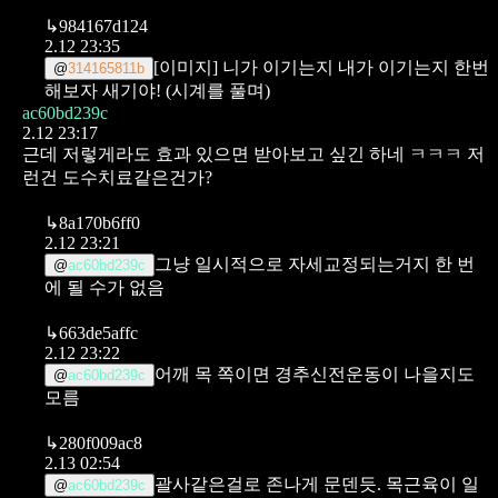
↳
984167d124
2.12 23:35
[이미지]
니가 이기는지 내가 이기는지 한번
@
314165811b
해보자 새기야!
(시계를 풀며)
ac60bd239c
2.12 23:17
근데 저렇게라도 효과 있으면 받아보고 싶긴 하네 ㅋㅋㅋ
저
런건 도수치료같은건가?
↳
8a170b6ff0
2.12 23:21
그냥 일시적으로 자세교정되는거지 한 번
@
ac60bd239c
에 될 수가 없음
↳
663de5affc
2.12 23:22
어깨 목 쪽이면 경추신전운동이 나을지도
@
ac60bd239c
모름
↳
280f009ac8
2.13 02:54
괄사같은걸로 존나게 문덴듯. 목근육이 일
@
ac60bd239c