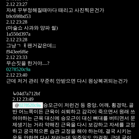
2.12 23:27
자세 꾸부정해질때마다 때리고 사진찍은건가
b9c698bd53
2.12 23:28
(마술쇼 사과와 양파 썰)
1a550d397a
2.12 23:28
그냥ㄱ ㅐ팬거같은데;;;
f943ee6f6e
2.12 23:33
무슨짓을 한거야....?
0278520c9a
2.12 23:40
근데 저거 관리 꾸준히 안받으면 다시 원상복귀되는건가
↳
04d7a712bf
2.12 23:49
승모근이 저런건 등 중앙, 어깨, 횡경막, 골
@
0278520c9a
반 어느쪽이든 근육이 쇠퇴하고 감각이 죽으면서 원래 쓰
여야하는 근육 대신에 승모근이 대신 뼈대를 버티면서 문
제생기는 거라 약해진 근육을 다시 보강하고 자세를 교정
하고 궁극적으론 습관 교정을 해야 하는데, 결국 시키는
운동 안하면 다시 저러는데 일주일도 안걸림.
근데 굳이