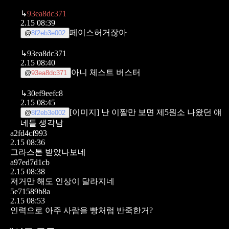
↳
93ea8dc371
2.15 08:39
페이스허거잖아
@
8f2eb3e002
↳
93ea8dc371
2.15 08:40
아니 체스트 버스터
@
93ea8dc371
↳
30ef9eefc8
2.15 08:45
[이미지]
난 이짤만 보면 제5원소 나왔던 얘
@
8f2eb3e002
네들 생각남
a2fd4cf993
2.15 08:36
그라스톤 받았나보네
a97ed7d1cb
2.15 08:38
저거만 해도 인상이 달라지네
5e71589b8a
2.15 08:53
인력으로 아주 사람을 빵처럼 반죽한거?