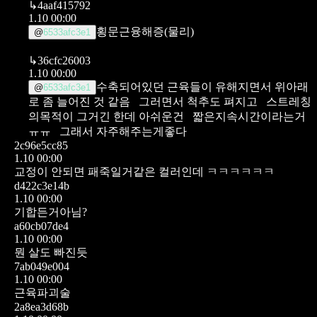
↳
4aaf415792
1.10 00:00
횡문근융해증(물리)
@
6533afc3e1
↳
36cfc26003
1.10 00:00
수축되어있던 근육들이 유해지면서 위아래
@
6533afc3e1
로 좀 늘어진 것 같음
그러면서 척추도 펴지고
스트레칭
의목적이 그거긴 한데 아쉬운건
짧은지속시간이라는거
ㅠㅠ
그래서 자주해주는게좋다
2c96e5cc85
1.10 00:00
교정이 안되면 패죽일거같은 컬러인데 ㅋㅋㅋㅋㅋㅋ
d422c3e14b
1.10 00:00
기합든거아님?
a60cb07de4
1.10 00:00
뭔 살도 빠진듯
7ab049e004
1.10 00:00
근육파괴술
2a8ea3d68b