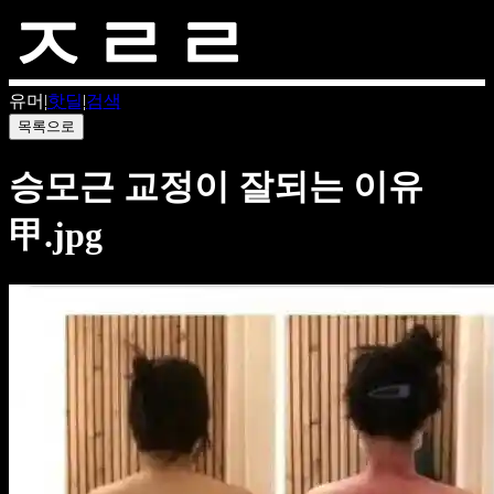
유머
|
핫딜
|
검색
목록으로
승모근 교정이 잘되는 이유
甲.jpg