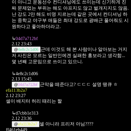
이 아니고 운동선수 컨디셔닝에도 쓰이는데 신기하게 진
짜 문제없는 부위는 해도 아프지도 않고 벌개지지도 않음.
난 강도 2만 해도 비명 지르는데 같은 곳에서 컨디셔닝 하
는 중학교 야구부 애들은 최대 강도로 광배근 풀어줘도 시
원하다고 좋아하더라고.
↳
04d7a712bf
2.12 23:43
근데 이것도 해 본 사람이나 알아보는 거지
@
4e8c2c1d06
저 사진은 모르는 일반인에겐 실패한 홍보라고 생각함...
몇 년째 고문밈으로 쓰이고 있으니.
↳
4e8c2c1d06
2.13 15:45
근막을 떼준다고? ㄷㄷㄷ
설명 땡큐 ㅎ
@
04d7a712bf
efa113b2a7
2.12 23:27
셀이 배지터 허리 때리는 짤
↳
d7cbb1e313
2.12 23:36
셀 아니라 프리저 아님????
@
efa113b2a7
ff461eb449