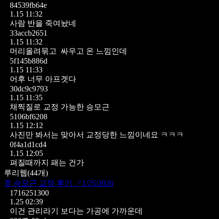
84539fb64e
1.15 11:32
사람 반을 죽여놨네
33accb2651
1.15 11:32
머리올려묶고 싸우고 온 느낌인데
5f145b886d
1.15 11:33
어후 너무 아프겟다
30dc9c9793
1.15 11:35
채찍질로 교정 가능한 승모근
5106bf6208
1.15 12:12
사진만 봐서는 맞아서 교정당한 느낌이네요
ㅋㅋㅋ
0f4a1d1cd4
1.15 12:05
펴질때까지 패는 건가
루리웹
(
44
개)
📄
승모근 교정 후기
↗
1/25/2026
1716251300
1.25 02:39
이건 관리라기 보다는 가공에 가까운데