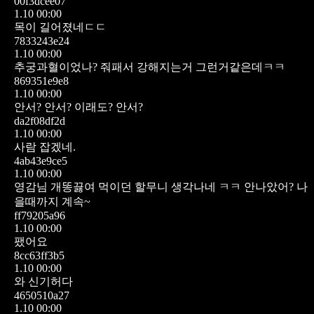
00f3dcee07
1.10 00:00
목이 길어졌네ㄷㄷ
7833243e24
1.10 00:00
추궁과혈이었나? 줘패서 강해지는거 그런거같은데ㅋㅋ
869351e9e8
1.10 00:00
안서? 안서? 이래도? 안서?
da2f08df2d
1.10 00:00
사람 잡겠네.
4ab43e9ce5
1.10 00:00
영감님 개똥끓여 먹이던 할무니 생각나네 ㅋㅋ
안나았어? 나
을때까지 계속~
ff79205a96
1.10 00:00
팼어요
8cc63ff3b5
1.10 00:00
와 신기허다
4650510a27
1.10 00:00