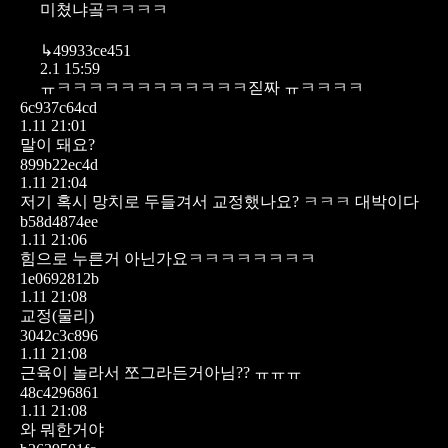
미쳤냐곸ㅋㅋㅋㅋ
↳
49933ce451
2.1 15:59
ㅠㅋㅋㅋㅋㅋㅋㅋㅋㅋㅋㅋㅋ짇짜 ㅠㅋㅋㅋㅋ
6c937c64cd
1.11 21:01
말이 돼요?
899b22ec4d
1.11 21:04
저기 혹시 망치로 두들겨서 교정했나요? ㅋㅋㅋ 대박이다
b58d4874ee
1.11 21:06
힘으로 누른거 아닌가요ㅋㅋㅋㅋㅋㅋㅋㅋ
1e0692812b
1.11 21:08
교정(물리)
3042c3c896
1.11 21:08
근육이 놀라서 쪼그라든거아님?? ㅠㅠㅠ
48c4296861
1.11 21:08
와 뭐한거야