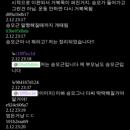
시적으로 이완되서 거북목이 펴진거지. 승모가 들어가고
그런건 아님. 운동 안하면 다시 거북목됨
d89a1bdb17
2.12 23:17
승모근 말짱해질때까지 개때림
03be05dbda
2.12 23:17
승모근아 너 뭐라고?
저는 정리되었습니다!!
↳
c1fff5cc1d
2.12 23:18
저는 승모근입니다
제 부모님도 승모근입
@
03be05dbda
니다
↳
984167d124
2.12 23:37
[이미지]
이봐 승모그니 다씨 딱딱해질거야
@
c1fff5cc1d
말거야!
e924c606a7
2.12 23:19
멍든거냥 ㄷㄷ
101b2eaab9
2.12 23:20