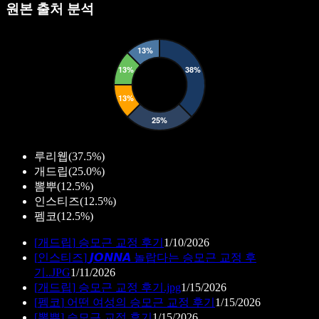
원본 출처 분석
루리웹
(
37.5%
)
개드립
(
25.0%
)
뽐뿌
(
12.5%
)
인스티즈
(
12.5%
)
펨코
(
12.5%
)
[
개드립
]
승모근 교정 후기
1/10/2026
[
인스티즈
]
𝙅𝙊𝙉𝙉𝘼 놀랍다는 승모근 교정 후
기..JPG
1/11/2026
[
개드립
]
승모근 교정 후기.jpg
1/15/2026
[
펨코
]
어떤 여성의 승모근 교정 후기
1/15/2026
[
뽐뿌
]
승모근 교정 후기
1/15/2026