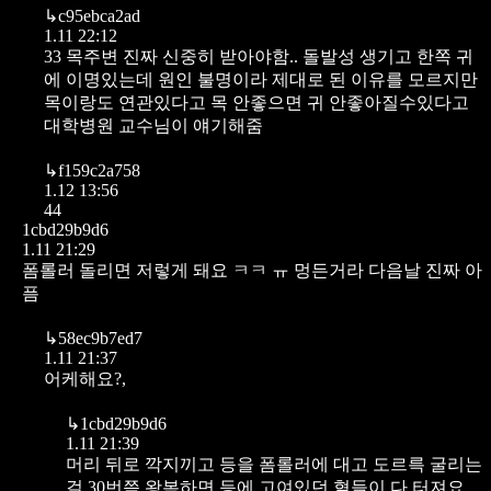
↳
c95ebca2ad
1.11 22:12
33 목주변 진짜 신중히 받아야함.. 돌발성 생기고 한쪽 귀
에 이명있는데 원인 불명이라 제대로 된 이유를 모르지만
목이랑도 연관있다고 목 안좋으면 귀 안좋아질수있다고
대학병원 교수님이 얘기해줌
↳
f159c2a758
1.12 13:56
44
1cbd29b9d6
1.11 21:29
폼롤러 돌리면 저렇게 돼요 ㅋㅋ ㅠ 멍든거라 다음날 진짜 아
픔
↳
58ec9b7ed7
1.11 21:37
어케해요?,
↳
1cbd29b9d6
1.11 21:39
머리 뒤로 깍지끼고 등을 폼롤러에 대고 도르륵 굴리는
걸 30번쯤 왕복하면 등에 고여있던 혈들이 다 터져요