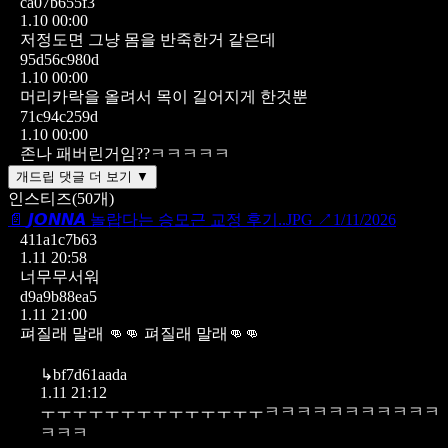
ca07b655f3
1.10 00:00
저정도면 그냥 몸을 반죽한거 같은데
95d56c980d
1.10 00:00
머리카락을 올려서 목이 길어지게 한것뿐
71c94c259d
1.10 00:00
존나 패버린거임??ㅋㅋㅋㅋㅋ
개드립 댓글 더 보기 ▼
인스티즈
(
50
개)
📄
𝙅𝙊𝙉𝙉𝘼 놀랍다는 승모근 교정 후기..JPG
↗
1/11/2026
411a1c7b63
1.11 20:58
너무무서워
d9a9b88ea5
1.11 21:00
펴질래 말래 👊👊 펴질래 말래👊👊
↳
bf7d61aada
1.11 21:12
ㅜㅜㅜㅜㅜㅜㅜㅜㅜㅜㅜㅜㅜㅜㅋㅋㅋㅋㅋㅋㅋㅋㅋㅋㅋ
ㅋㅋㅋ