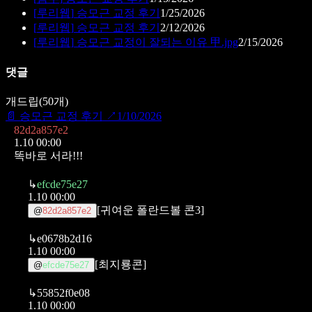
[
루리웹
]
승모근 교정 후기
1/25/2026
[
루리웹
]
승모근 교정 후기
2/12/2026
[
루리웹
]
승모근 교정이 잘되는 이유 甲.jpg
2/15/2026
댓글
개드립
(
50
개)
📄
승모근 교정 후기
↗
1/10/2026
82d2a857e2
1.10 00:00
똑바로 서라!!!
↳
efcde75e27
1.10 00:00
[귀여운 폴란드볼 콘3]
@
82d2a857e2
↳
e0678b2d16
1.10 00:00
[최지룡콘]
@
efcde75e27
↳
55852f0e08
1.10 00:00