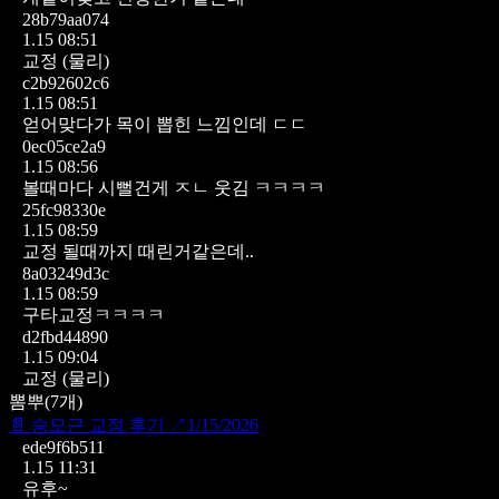
28b79aa074
1.15 08:51
교정 (물리)
c2b92602c6
1.15 08:51
얻어맞다가 목이 뽑힌 느낌인데 ㄷㄷ
0ec05ce2a9
1.15 08:56
볼때마다 시뻘건게 ㅈㄴ 웃김 ㅋㅋㅋㅋ
25fc98330e
1.15 08:59
교정 될때까지 때린거같은데..
8a03249d3c
1.15 08:59
구타교정ㅋㅋㅋㅋ
d2fbd44890
1.15 09:04
교정 (물리)
뽐뿌
(
7
개)
📄
승모근 교정 후기
↗
1/15/2026
ede9f6b511
1.15 11:31
유후~