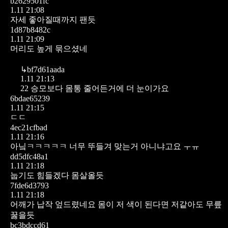
b2629501fc
1.11 21:08
자세 좋아질때까지 팬듯
1d87b8482c
1.11 21:09
머리도 높게 묶으셨네
↳
bf7d61aada
1.11 21:13
22 승모보다 몸통 줄어든거에 더 눈이가요
6bdae65239
1.11 21:15
ㄷㄷ
4ec21cfbad
1.11 21:16
아닠ㅋㅋㅋㅋㅋ 너무 뚜들겨 맞는거 아니냐고요 ㅜㅠ
dd5dfc48a1
1.11 21:18
눕기도 힘들겠다 몸살올듯
7fde6d3793
1.11 21:18
어깨가 납작 엎드렸네요 몸이 저 색이 된다면 저같아도 무릎
꿇을듯
bc3bdccd61