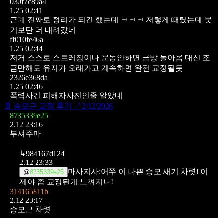
030f7c89a4
1.25 02:41
근데 진짜로 정리가 되긴 했는데 ㅋㅋㅋ
저렇게 때렸는데 붓
기보단 더 내려갔네
ff010fe46a
1.25 02:44
저거 스스로 스트레칭이나 운동안하면 금방 돌아옴
대신 조
금만해도 유지가 오래가고 계속하면 완전 교정될듯
2326e368da
1.25 02:46
폭력사건 피해자사진인줄 알았네
📄
승모근 교정 후기
↗
2/12/2026
8735339e25
2.12 23:16
부셔주마
↳
984167d124
2.12 23:33
마사지사:어쭈 이 나쁜 승모 새기 차렷! 이
@
8735339e25
제야 좀 교정된게 느껴지나!
314165811b
2.12 23:17
승모근 차렷