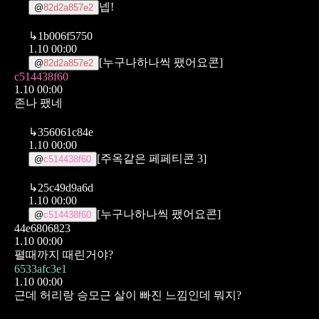
넵!
@
82d2a857e2
↳
1b006f5750
1.10 00:00
[누구나하나씩 팼어요콘]
@
82d2a857e2
c514438f60
1.10 00:00
존나 팼네
↳
356061c84e
1.10 00:00
[주옥같은 페페티콘 3]
@
c514438f60
↳
25c49d9a6d
1.10 00:00
[누구나하나씩 팼어요콘]
@
c514438f60
44e6806823
1.10 00:00
펼때까지 때린거야?
6533afc3e1
1.10 00:00
근데 허리랑 승모근 살이 빠진 느낌인데 뭐지?