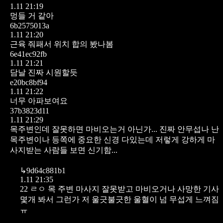
1.11 21:19
멍들 거 같아
6b2575013a
1.11 21:20
근육 줘패서 위치 합의 봤나봄
6e41ec92fb
1.11 21:21
담날 진짜 시원할듯
e20bc8bf94
1.11 21:22
너무 아파보여요
37b3823d11
1.11 21:29
목주변인데 잘못하면 마비오는거 아닌가...
진짜 안무섭나
난
목주변이나 등쪽에 중요한 신경 다있는데 저렇게 강하게 마
사지받는 사람들 보면 신기함...
↳
9d64c881b1
1.11 21:35
22 ㄹㅇ 목 주변 마사지 잘못받고 마비오거나 사망한 기사
몇개 봐서 그런가 저 울긋불긋한 울혈이 넘 무섭게 느껴짐
ㅠ