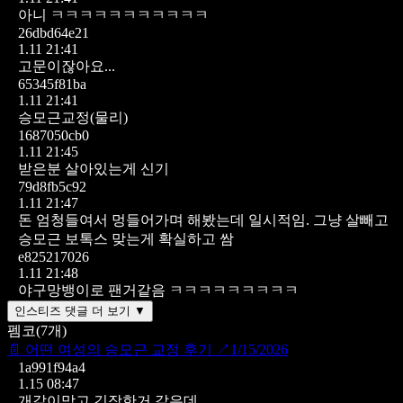
아니 ㅋㅋㅋㅋㅋㅋㅋㅋㅋㅋㅋ
26dbd64e21
1.11 21:41
고문이잖아요...
65345f81ba
1.11 21:41
승모근교정(물리)
1687050cb0
1.11 21:45
받은분 살아있는게 신기
79d8fb5c92
1.11 21:47
돈 엄청들여서 멍들어가며 해봤는데 일시적임. 그냥 살빼고
승모근 보톡스 맞는게 확실하고 쌈
e825217026
1.11 21:48
야구망뱅이로 팬거같음 ㅋㅋㅋㅋㅋㅋㅋㅋㅋ
인스티즈 댓글 더 보기 ▼
펨코
(
7
개)
📄
어떤 여성의 승모근 교정 후기
↗
1/15/2026
1a991f94a4
1.15 08:47
개같이맞고 긴장한거 같은데