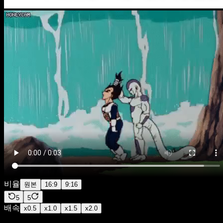
비율
원본
16:9
9:16
5
5
배속
x
0.5
x
1.0
x
1.5
x
2.0