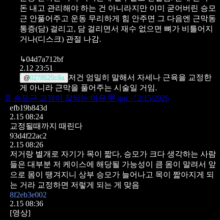
돈 내고 관리해야 하는 건 아니라지만 이미 굳어버린 승모
근 안풀어주고 운동 무리하게 힘 안주면 그 다음엔 근막동
통증(담) 걸리고, 담 걸리면서 재수 없으면 뼈가 비틀어지
거나(디스크) 관절 나감.
↳
04d7a712bf
2.12 23:51
저건 엄밀히 말해서 자세나 근육을 교정한
@
0278520c9a
게 아니라 근막을 풀어주는 시술일 거임.
📄
승모근 교정이 잘되는 이유 甲.jpg
↗
2/15/2026
efb19b843d
2.15 08:24
교정될때까지 때린다
93d4f22ac2
2.15 08:26
저거랑 별개로 자기가 목이 짧다, 승모가 크다 생각하는 사람
들은
대부분 저 케이스에 해당될 가능성이 큼
몸이 말려서 앞
으로 몸이 땡겨지니 상부 승모가 늘어나고 목이 짧아지게 되
는 거라 교정하면 저렇게 되는 게 맞음
8f2eb3e002
2.15 08:36
[영상]