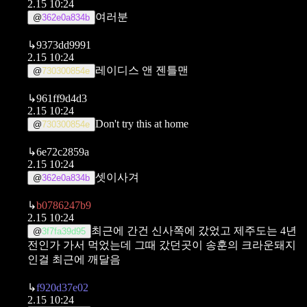
2.15 10:24
여러분
@
362e0a834b
↳
9373dd9991
2.15 10:24
레이디스 앤 젠틀맨
@
730300854e
↳
961ff9d4d3
2.15 10:24
Don't try this at home
@
730300854e
↳
6e72c2859a
2.15 10:24
셋이사겨
@
362e0a834b
↳
b0786247b9
2.15 10:24
최근에 간건 신사쪽에 갔었고
제주도는 4년
@
3f7fa39d95
전인가 가서 먹었는데 그때 갔던곳이 송훈의 크라운돼지
인걸 최근에 깨달음
↳
f920d37e02
2.15 10:24