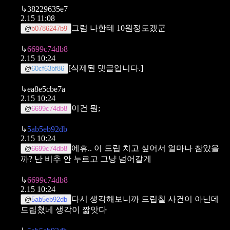
↳
38229635e7
2.15 11:08
그럼 나한테 10원정도겠군
@
b0786247b9
↳
6699c74db8
2.15 10:24
[삭제된 댓글입니다.]
@
60cf63bf86
↳
ea8e5cbe7a
2.15 10:24
이건 뭔;
@
6699c74db8
↳
5ab5eb92db
2.15 10:24
에휴.. 이 드립 치고 싶어서 얼마나 참았을
@
6699c74db8
까?
난 비추 안 누르고 그냥 넘어갈게
↳
6699c74db8
2.15 10:24
다시 생각해보니까 드립칠 사건이 아닌데
@
5ab5eb92db
드립쳤네
생각이 짧앗다