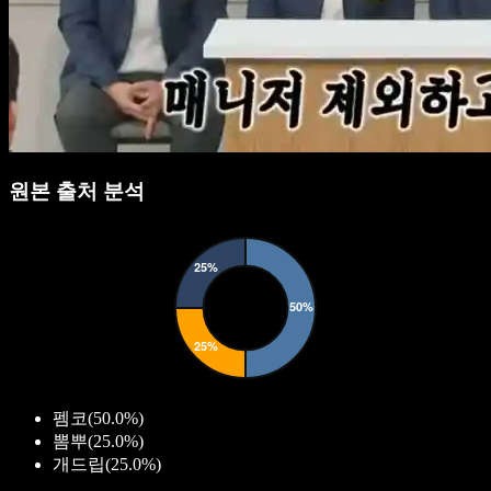
원본 출처 분석
펨코
(
50.0%
)
뽐뿌
(
25.0%
)
개드립
(
25.0%
)