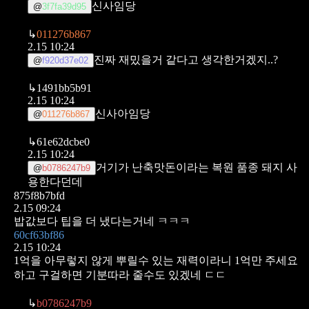
신사임당
@
3f7fa39d95
↳
011276b867
2.15 10:24
진짜 재밌을거 같다고 생각한거겠지..?
@
f920d37e02
↳
1491bb5b91
2.15 10:24
신사아임당
@
011276b867
↳
61e62dcbe0
2.15 10:24
거기가 난축맛돈이라는 복원 품종 돼지 사
@
b0786247b9
용한다던데
875f8b7bfd
2.15 09:24
밥값보다 팁을 더 냈다는거네 ㅋㅋㅋ
60cf63bf86
2.15 10:24
1억을 아무렇지 않게 뿌릴수 있는 재력이라니
1억만 주세요
하고 구걸하면 기분따라 줄수도 있겠네 ㄷㄷ
↳
b0786247b9