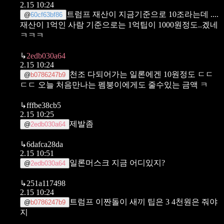
2.15 10:24
트럼프 재산이 지금기준으로 10조라는데 ....
@
60cf63bf86
재산이 1억인 사람 기준으로는 1억팁이 1000원정도..겠네
ㅋㅋㅋ
↳
2edb030a64
2.15 10:24
천조 다되어가는 일론에겐 10원정도 ㄷㄷ
@
b0786247b9
ㄷㄷ
오늘 처음만나는 펨붕이에게도 줄수있는 금액 ㅋ
↳
fffbe38cb5
2.15 10:25
제발좀
@
2edb030a64
↳
6dafca28da
2.15 10:51
일론머스크 지금 어디있지?
@
2edb030a64
↳
251a117498
2.15 10:24
트럼프 이짠돌이 새끼 팁은 3 4천원은 줘야
@
b0786247b9
지