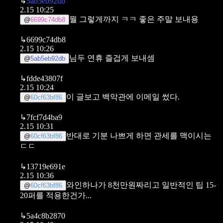
↳
5ab5eb92db
2.15 10:25
뭘 그렇게까지 ㅋㅋ 좋은 주말 보내용
@
6699c74db8
↳
6699c74db8
2.15 10:26
님두 연휴 즐겁게 보내셈
@
5ab5eb92db
↳
fdde43807f
2.15 10:24
이 글보고 백악관에 이메일 썼다.
@
60cf63bf86
↳
7fcf7d4ba9
2.15 10:31
반대로 기분 나쁘게 하면 관세를 맥이시는
@
60cf63bf86
ㄷㄷ
↳
13719e691e
2.15 10:36
와인하나가 8천만원짜리고
일반적인 팁 15-
@
60cf63bf86
20퍼를 적용한건가...
↳
5a4c8b2870