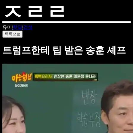
유머
|
핫딜
|
검색
목록으로
트럼프한테 팁 받은 송훈 셰프