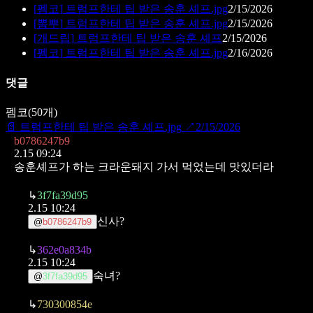
[
펨코
]
트럼프한테 팁 받은 송훈 셰프.jpg
2/15/2026
[
뽐뿌
]
트럼프한테 팁 받은 송훈 셰프.jpg
2/15/2026
[
개드립
]
트럼프한테 팁 받은 송훈 셰프
2/15/2026
[
펨코
]
트럼프한테 팁 받은 송훈 셰프.jpg
2/16/2026
댓글
펨코
(
50
개)
📄
트럼프한테 팁 받은 송훈 셰프.jpg
↗
2/15/2026
b0786247b9
2.15 09:24
송훈셰프가 하는 크라운돼지 가서 먹었는데 맛있더라
↳
3f7fa39d95
2.15 10:24
신사?
@
b0786247b9
↳
362e0a834b
2.15 10:24
숙녀?
@
3f7fa39d95
↳
730300854e