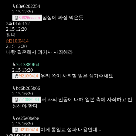
↳
83e6202254
2.15 12:20
점심에 짜장 먹은듯
@
3d626eaacb
24c01dc152
2.15 12:20
점녀
fd210f0414
2.15 12:20
나랑 결혼해서 과거사 사죄해라
↳
7c13889f6d
2.15 13:20
우리 쪽이 사죄할 일은 삼가주세요
@
fd210f0414
↳
bc6b265b66
2.15 16:20
저 자의 언동에 대해 일본 측에 사죄하고 반
@
7c13889f6d
성해야 한다
↳
ce25e0bebe
2.15 16:20
이게 통일교 설파 내용인데...
@
fd210f0414
3381487ab9