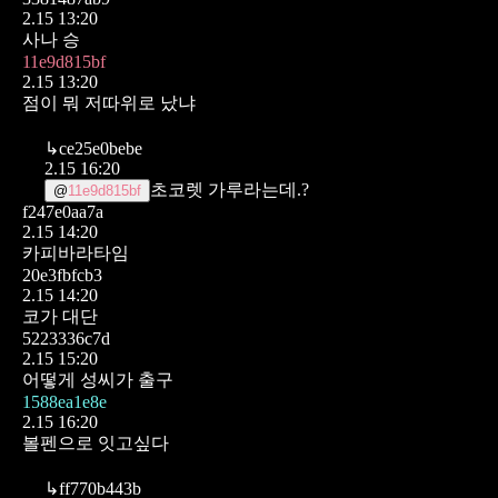
2.15 13:20
사나 승
11e9d815bf
2.15 13:20
점이 뭐 저따위로 났냐
↳
ce25e0bebe
2.15 16:20
초코렛 가루라는데.?
@
11e9d815bf
f247e0aa7a
2.15 14:20
카피바라타임
20e3fbfcb3
2.15 14:20
코가 대단
5223336c7d
2.15 15:20
어떻게 성씨가 출구
1588ea1e8e
2.15 16:20
볼펜으로 잇고싶다
↳
ff770b443b