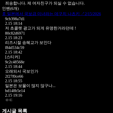
죄송합니다.
제 여자친구가 되실 수 없습니다.
인벤
(
6
개)
📄
일본에서 국보급 미녀라는 데구치 나츠키
↗
2/15/2026
9cb398a7d1
2.15 18:14
저 초콜렛 광고가 되게 유명한거라던데 !
80c82d6971
2.15 18:23
리즈시절 송혜교가 보인다
f84d534c59
2.15 18:42
[스티커]
9c2c48568e
2.15 18:44
오래되서 국보인가
2f27f0ce66
2.15 18:55
일본은 보물이 많지 않구나...
bd148b5e14
2.15 19:16
ㅇㄷ
게시글 목록