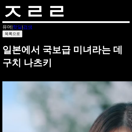
유머
|
핫딜
|
검색
목록으로
일본에서 국보급 미녀라는 데
구치 나츠키