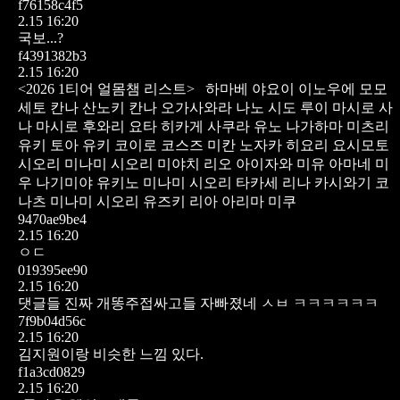
f76158c4f5
2.15 16:20
국보...?
f4391382b3
2.15 16:20
<2026 1티어 얼몸챔 리스트>
하마베 야요이
이노우에 모모
세토 칸나
산노키 칸나
오가사와라 나노
시도 루이
마시로 사
나
마시로 후와리
요타 히카게
사쿠라 유노
나가하마 미츠리
유키 토아
유키 코이로
코스즈 미칸
노자카 히요리
요시모토
시오리
미나미 시오리
미야치 리오
아이자와 미유
아마네 미
우
나기미야 유키노
미나미 시오리
타카세 리나
카시와기 코
나츠
미나미 시오리
유즈키 리아
아리마 미쿠
9470ae9be4
2.15 16:20
ㅇㄷ
019395ee90
2.15 16:20
댓글들 진짜 개똥주접싸고들 자빠졌네 ㅅㅂ ㅋㅋㅋㅋㅋㅋ
7f9b04d56c
2.15 16:20
김지원이랑 비슷한 느낌 있다.
f1a3cd0829
2.15 16:20