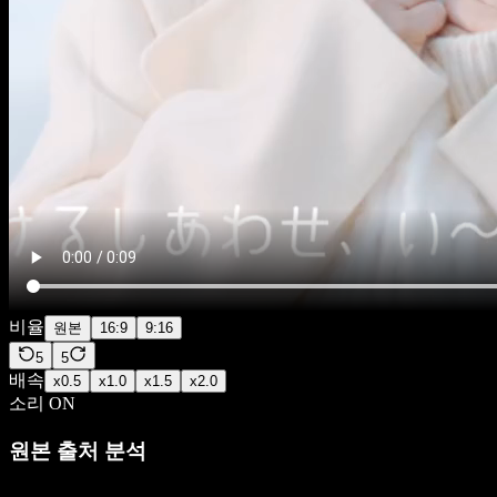
비율
원본
16:9
9:16
5
5
배속
x
0.5
x
1.0
x
1.5
x
2.0
소리 ON
원본 출처 분석