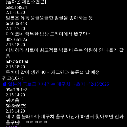
[돌아온 체인소맨콘]
6de5abf924
2.15 16:20
일본은 유독 똥글똥글한 얼굴을 좋아하는 듯
6c50f0c443
2.15 17:20
마이코네 행복한 밥상 드라마에서 봤구만~
d039ab1f2a
2.15 18:20
이시하라 사토미 최고점을 넘을 배우는 영원히 안 나올거 같
음
b4373c0194
2.15 18:20
두꺼비 같이 생긴 40대 개그맨과 불륜설 날 예정
펨코
(
10
개)
📄
일본의 국보급 미녀라는 데구치 나츠키
↗
2/15/2026
99af13b1c2
2.15 14:20
귀여움
5f46e66f79
2.15 14:20
쟤 이름 볼때마다 데구치 출구 아닌가 하면서 찾아보면 진짜
출구던데 ㅋㅋㅋㅋㅋ