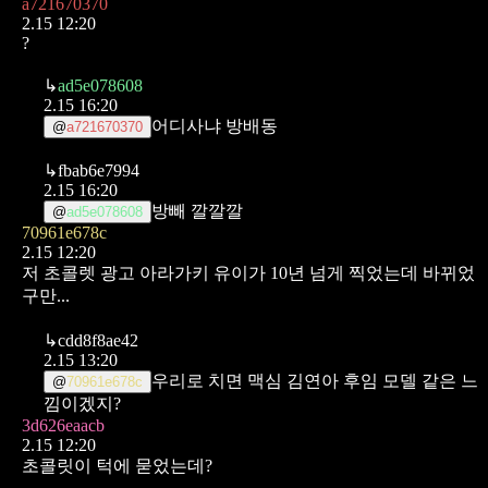
a721670370
2.15 12:20
?
↳
ad5e078608
2.15 16:20
어디사냐 방배동
@
a721670370
↳
fbab6e7994
2.15 16:20
방빼 깔깔깔
@
ad5e078608
70961e678c
2.15 12:20
저 초콜렛 광고 아라가키 유이가 10년 넘게 찍었는데 바뀌었
구만...
↳
cdd8f8ae42
2.15 13:20
우리로 치면 맥심 김연아 후임 모델 같은 느
@
70961e678c
낌이겠지?
3d626eaacb
2.15 12:20
초콜릿이 턱에 묻었는데?