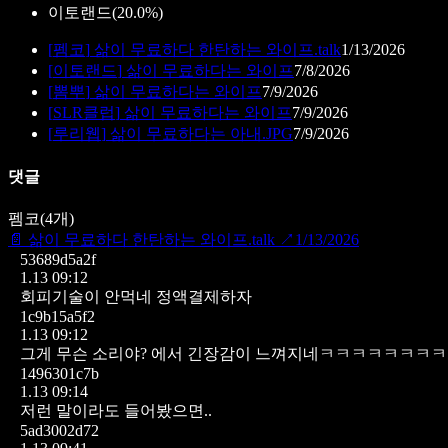
이토랜드
(
20.0%
)
[
펨코
]
삶이 무료하다 한탄하는 와이프.talk
1/13/2026
[
이토랜드
]
삶이 무료하다는 와이프
7/8/2026
[
뽐뿌
]
삶이 무료하다는 와이프
7/9/2026
[
SLR클럽
]
삶이 무료하다는 와이프
7/9/2026
[
루리웹
]
삶이 무료하다는 아내.JPG
7/9/2026
댓글
펨코
(
4
개)
📄
삶이 무료하다 한탄하는 와이프.talk
↗
1/13/2026
53689d5a2f
1.13 09:12
회피기술이 안먹네
정액결제하자
1c9b15a5f2
1.13 09:12
그게 무슨 소리야? 에서 긴장감이 느껴지네ㅋㅋㅋㅋㅋㅋㅋ
1496301c7b
1.13 09:14
저런 말이라도 들어봤으면..
5ad3002d72