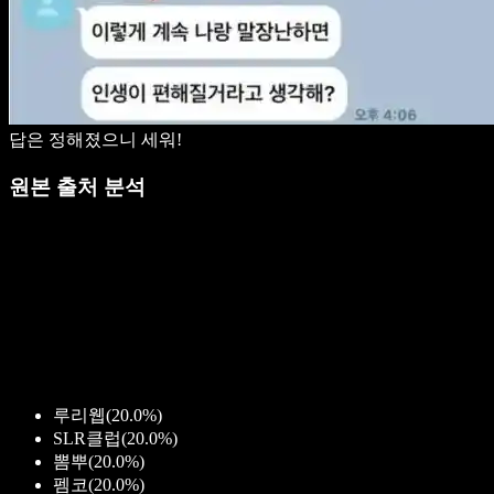
답은 정해졌으니 세워!
원본 출처 분석
루리웹
(
20.0%
)
SLR클럽
(
20.0%
)
뽐뿌
(
20.0%
)
펨코
(
20.0%
)