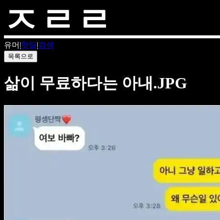
유머
|
핫딜
|
검색
목록으로
삶이 무료하다는 아내.JPG