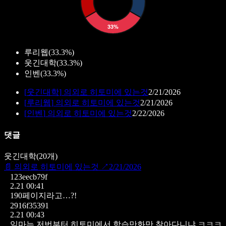
루리웹
(
33.3%
)
웃긴대학
(
33.3%
)
인벤
(
33.3%
)
[
웃긴대학
]
의외로 히토미에 있는것
2/21/2026
[
루리웹
]
의외로 히토미에 있는것
2/21/2026
[
인벤
]
의외로 히토미에 있는것
2/22/2026
댓글
웃긴대학
(
20
개)
📄
의외로 히토미에 있는것
↗
2/21/2026
123eecb79f
2.21 00:41
190페이지라고…?!
2916f35391
2.21 00:43
임마는 저번부터 히토미에서 학습만화만 찾아다니냐 ㅋㅋㅋ