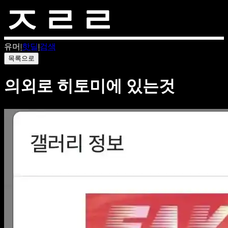
유머
|
핫딜
|
검색
목록으로
의외로 히토미에 있는것