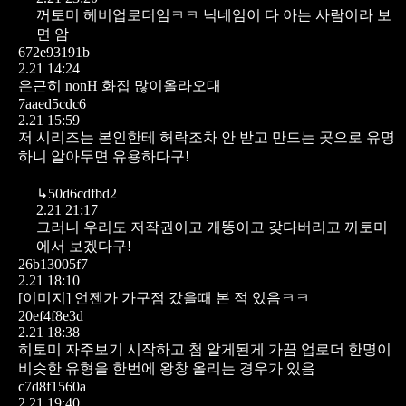
꺼토미 헤비업로더임ㅋㅋ 닉네임이 다 아는 사람이라 보
면 암
672e93191b
2.21 14:24
은근히 nonH 화집 많이올라오대
7aaed5cdc6
2.21 15:59
저 시리즈는 본인한테 허락조차 안 받고 만드는 곳으로 유명
하니 알아두면 유용하다구!
↳
50d6cdfbd2
2.21 21:17
그러니 우리도 저작권이고 개똥이고 갖다버리고 꺼토미
에서 보겠다구!
26b13005f7
2.21 18:10
[이미지]
언젠가 가구점 갔을때 본 적 있음ㅋㅋ
20ef4f8e3d
2.21 18:38
히토미 자주보기 시작하고 첨 알게된게 가끔 업로더 한명이
비슷한 유형을 한번에 왕창 올리는 경우가 있음
c7d8f1560a
2.21 19:40