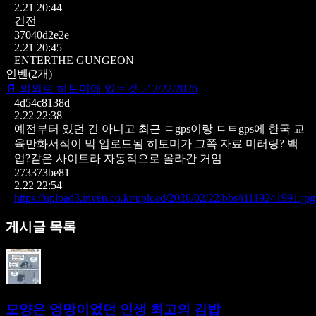
2.21 20:44
건전
37040d2e2e
2.21 20:45
ENTERTHE GUNGEON
인벤
(
2
개)
📄
의외로 히토미에 있는것
↗
2/22/2026
4d54c8138d
2.22 22:38
예전부터 있던 건 아니고
최근 ㄷgps이랑 ㄷㅌgps에 한국 교
육만화서적이 막 업로드됨
히토미가 그쪽 자료 미러링? 백
업?같은 사이트라
자동적으로 올라간 거임
273373be81
2.22 22:54
https://upload3.inven.co.kr/upload/2026/02/22/bbs/i1119241991.jpg
게시글 목록
모양은 엉망이었던 인생 최고의 김밥