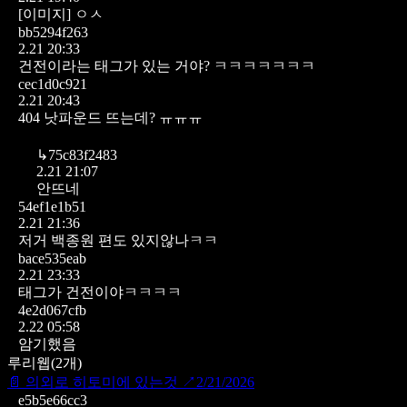
[이미지]
ㅇㅅ
bb5294f263
2.21 20:33
건전이라는 태그가 있는 거야? ㅋㅋㅋㅋㅋㅋㅋ
cec1d0c921
2.21 20:43
404 낫파운드 뜨는데? ㅠㅠㅠ
↳
75c83f2483
2.21 21:07
안뜨네
54ef1e1b51
2.21 21:36
저거 백종원 편도 있지않나ㅋㅋ
bace535eab
2.21 23:33
태그가 건전이야ㅋㅋㅋㅋ
4e2d067cfb
2.22 05:58
암기했음
루리웹
(
2
개)
📄
의외로 히토미에 있는것
↗
2/21/2026
e5b5e66cc3