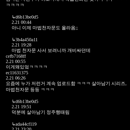
ㅋㅋㅋㅋ
↳
d6b13be0d5
2.21 00:44
아니 이제 마법천자문도 올라옴;;
↳
3b4a450a11
2.21 19:28
마법 천자문 사서 보려니까 개비싸던데
cefb7168ff
2.21 00:55
이게왜있엌ㅋㅋㅋㅋ
ec11631375
2.21 06:26
요즘에 누가 저런거 계속 업로드함 ㅋㅋㅋ 살아남기 시리즈,
마법천자문 등등 ㅋㅋㅋ
↳
d6b13be0d5
2.21 19:51
덕분에 살아남기 정주행때림
↳
ada44cf119
2.21 23:20