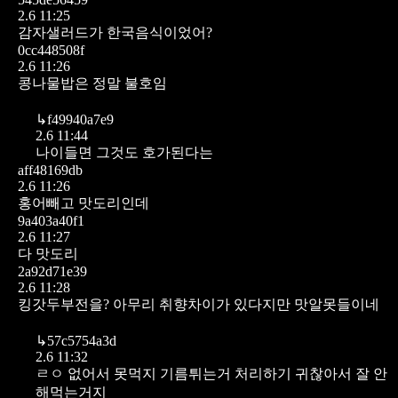
2.6 11:25
감자샐러드가 한국음식이었어?
0cc448508f
2.6 11:26
콩나물밥은 정말 불호임
↳
f49940a7e9
2.6 11:44
나이들면 그것도 호가된다는
aff48169db
2.6 11:26
홍어빼고
맛도리인데
9a403a40f1
2.6 11:27
다 맛도리
2a92d71e39
2.6 11:28
킹갓두부전을?
아무리 취향차이가 있다지만 맛알못들이네
↳
57c5754a3d
2.6 11:32
ㄹㅇ 없어서 못먹지 기름튀는거 처리하기 귀찮아서 잘 안
해먹는거지