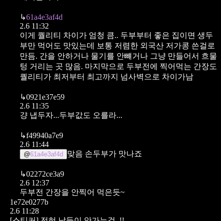
↳
61a4e3af4d
2.6 11:32
이게 퀄리티 차이가 엄청 큼..
두부부터 좋은 집이면 생두
부만 먹어도 맛있는데 보통 저렴한 외국산 저가콩 쓴걸로
만듬.
간을 안하거나 물기를 안뺴거나 그냥 만들어서 흐물
텅 거리는 곳 많음.
마지막으로 두부전에 찍어먹는 간장도
퀄리티가 최저부터 최고까지
넘사벽으로 차이가남
↳
0921e37e59
2.6 11:35
걍 냅두자...두부값도 오를라...
↳
f49940a7e9
2.6 11:44
맞음 손두부가 맛나죠
@
61a4e3af4d
↳
02272ce3a9
2.6 12:37
두부전 간장을 안찍어 먹은듯~
1e72e0277b
2.6 11:28
[스티커]
전혀 납득이 안가는걸..!!