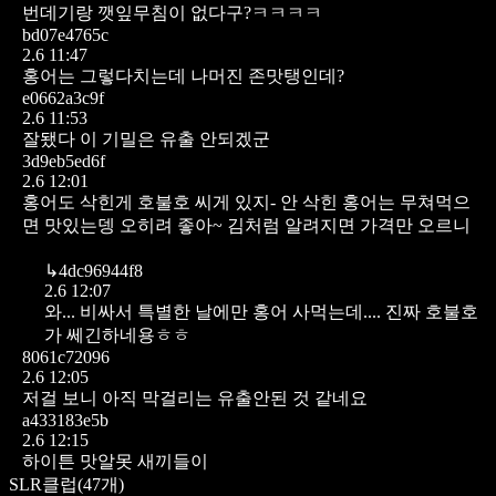
번데기랑 깻잎무침이 없다구?ㅋㅋㅋㅋ
bd07e4765c
2.6 11:47
홍어는 그렇다치는데 나머진 존맛탱인데?
e0662a3c9f
2.6 11:53
잘됐다
이 기밀은 유출 안되겠군
3d9eb5ed6f
2.6 12:01
홍어도 삭힌게 호불호 씨게 있지-
안 삭힌 홍어는 무쳐먹으
면 맛있는뎅
오히려 좋아~
김처럼 알려지면 가격만 오르니
↳
4dc96944f8
2.6 12:07
와... 비싸서 특별한 날에만 홍어 사먹는데....
진짜 호불호
가 쎄긴하네용ㅎㅎ
8061c72096
2.6 12:05
저걸 보니 아직 막걸리는 유출안된 것 같네요
a433183e5b
2.6 12:15
하이튼 맛알못 새끼들이
SLR클럽
(
47
개)