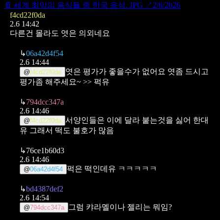
📄
세계 최악의 음식들 중 한국 음식. JPG
↗
2/6/2026
f4cd22f0da
2.6 14:42
다른건 몰라도 엿은 의외네요
↳
06a42d4f54
2.6 14:44
엿은 평가가 좋을수가 없어요 엿좀 드시고
@
f4cd22f0da
평가좀 해주세요~ >> 퍽유
↳
794dcc347a
2.6 14:46
서양인들은 이에 달라 붙는것을 싫어 한대
@
f4cd22f0da
유 그래서 떡도 불호가 많음
↳
76ce1b60d3
2.6 14:46
퍽은 떡인데유 ㅋㅋㅋㅋㅋ
@
06a42d4f54
↳
bd4387def2
2.6 14:54
그럼 캬라멜이나 젤리는 뭐임?
@
794dcc347a