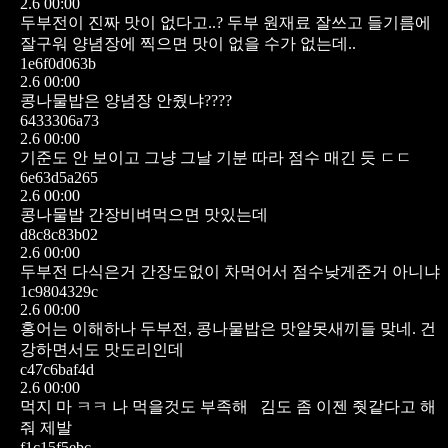
2.6 00:00
두부전이 진짜 맛이 없다고..? 두부 원재료 잘쓰고 들기름에
잘구워 양념장에 찍으면 맛이 없을 수가 없는데..
1e6f0d063b
2.6 00:00
콩나물밥은 양념장 안줬냐????
6433306a73
2.6 00:00
기준도 안 보이고 그냥 그날 기분 따라 점수 매긴 듯 ㄷㄷ
6e63d5a265
2.6 00:00
콩나물밥 간장비벼먹으면 맛있는데
d8c8c83b02
2.6 00:00
두부전 다식은거 간장도없이 차먹어서 점수낮게준거 아니냐
1c9804329c
2.6 00:00
홍어는 이해하나 두부전, 콩나물밥은 맛알못새끼들 맞네. 건
강하면서도 맛도리인데
c47c6baf4d
2.6 00:00
먹지 마 ㅋㅋ
나 먹을것도 부족해
김도 좀 이젠 줫같다고 해
줘 제발
f1c15f5ebc