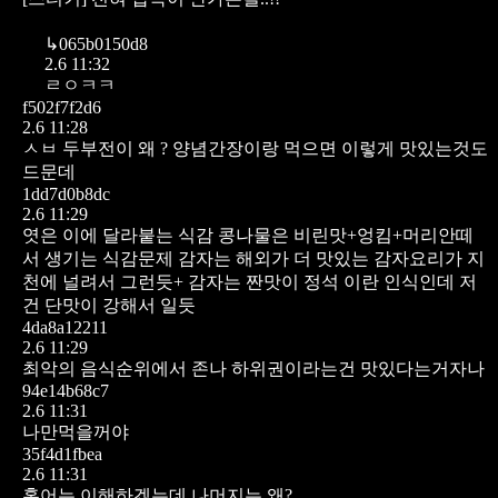
↳
065b0150d8
2.6 11:32
ㄹㅇㅋㅋ
f502f7f2d6
2.6 11:28
ㅅㅂ 두부전이 왜 ?
양념간장이랑 먹으면 이렇게 맛있는것도
드문데
1dd7d0b8dc
2.6 11:29
엿은 이에 달라붙는 식감
콩나물은 비린맛+엉킴+머리안떼
서 생기는 식감문제
감자는 해외가 더 맛있는 감자요리가 지
천에 널려서 그런듯+ 감자는 짠맛이 정석 이란 인식인데 저
건 단맛이 강해서 일듯
4da8a12211
2.6 11:29
최악의 음식순위에서 존나 하위권이라는건 맛있다는거자나
94e14b68c7
2.6 11:31
나만먹을꺼야
35f4d1fbea
2.6 11:31
홍어는 이해하겠는데 나머지는 왜?