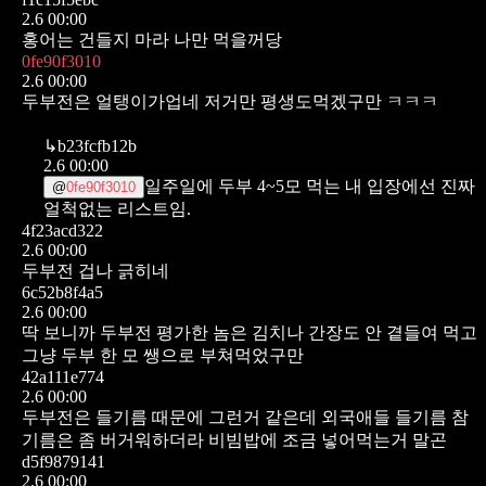
2.6 00:00
홍어는 건들지 마라 나만 먹을꺼당
0fe90f3010
2.6 00:00
두부전은 얼탱이가업네 저거만 평생도먹겠구만 ㅋㅋㅋ
↳
b23fcfb12b
2.6 00:00
일주일에 두부 4~5모 먹는 내 입장에선 진짜
@
0fe90f3010
얼척없는 리스트임.
4f23acd322
2.6 00:00
두부전 겁나 긁히네
6c52b8f4a5
2.6 00:00
딱 보니까 두부전 평가한 놈은 김치나 간장도 안 곁들여 먹고
그냥 두부 한 모 쌩으로 부쳐먹었구만
42a111e774
2.6 00:00
두부전은 들기름 때문에 그런거 같은데
외국애들 들기름 참
기름은 좀 버거워하더라 비빔밥에 조금 넣어먹는거 말곤
d5f9879141
2.6 00:00