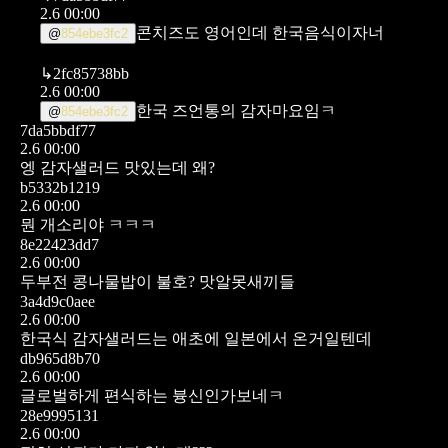
2.6 00:00
콘치즈도 영어인데 한국음식이자너
@
854ebe3fc2
↳
2fc85738bb
2.6 00:00
한국 즈언통의 감자마요임ㅋ
@
854ebe3fc2
7da5bbdf77
2.6 00:00
엥 감자샐러드 맛있는데 왜?
b5332b1219
2.6 00:00
뭔 개소리야 ㅋㅋㅋ
8e22423dd7
2.6 00:00
두부전 콩나물밥이 불호? 맛알못새끼들
3a4d9c0aee
2.6 00:00
한국식 감자샐러드는 애초에 일본에서 온거일텐데
db965d8b70
2.6 00:00
글로벌하게 편식하는 븅신인가보네ㅋ
28e9995131
2.6 00:00