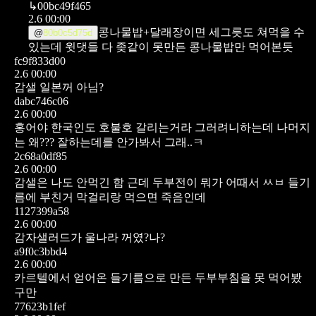
↳
00bc49f465
2.6 00:00
콩나물밥+달래장이면 세그릇도 쳐먹을 수
@
80b0c5d75d
있는데 윗댓들 다 좆같이 못만든 콩나물밥만 먹어본듯
fc9f833d00
2.6 00:00
감샐 일본꺼 아님?
dabc746c06
2.6 00:00
홍어야 한국인도 호불호 갈리는거라 그러려니하는데
나머지
는 왜??? 잘하는데를 안가봐서 그래..ㅋ
2c68a0df85
2.6 00:00
감샐은 나도 안먹긴 함
근데 두부전이 뭐가 어때서 ㅆㅂ 들기
름에 부친거 막걸리랑 먹으면 죽음인데
1127399a58
2.6 00:00
감자샐러드가 울나라 꺼였?나?
a9f0c3bbd4
2.6 00:00
카르텔에서 얻어온 들기름으로 만든 두부부침을 못 먹어봤
구만
77623b1fef