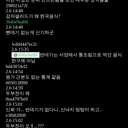
298921a72f
2.6 14:48
감자샐러드가 왜 한국음식?
3646e9ad66
2.6 14:48
뻔데기 없는게 신기하군
↳
dd4447ec2c
2.6 15:35
번데기는 서양에서 통조림으로 먹던 음식
@
3646e9ad66
한구께 아님
bd4387def2
2.6 14:54
뭔가 근본도 없는 통계 같음
605013f090
2.6 14:59
두부전이 왜
0ea4797be9
2.6 15:01
신뢰 가...
번데기가.없다니..산낙지 탕탕이 하고..
e3fb82f69f
2.6 15:02
두부전이 오ㅐ...???