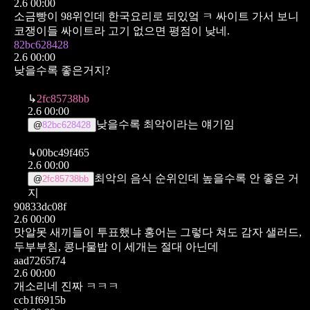
2.6 00:00
소금빵이 98위인데 한국요리로 되있엌 ㅋ 싸이트 가서 보니
코쟁이들 싸이트라 고기 없으면 평점이 낮네.
82bc628428
2.6 00:00
낮을수록 좋은거지?
↳
2fc85738bb
2.6 00:00
낮을수록 최악이라는 얘기임
@
82bc628428
↳
00bc49f465
2.6 00:00
최악의 음식 순위인데 높을수록 안 좋은 거
@
2fc85738bb
지
90833dc08f
2.6 00:00
맛알못 새끼들이 투표했냐 홍어는 그렇다 쳐도 감자 샐러드,
두부부침, 콩나물밥 이 세개는 절대 아닌데
aad7265f74
2.6 00:00
개소리네 진짜 ㅋㅋㅋ
ccb1f6915b