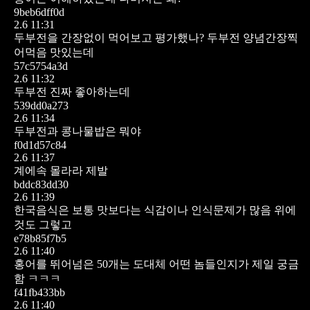
9beb6dff0d
2.6 11:31
두부전을 간장없이 먹어보고 평가했나? 두부전 양념간장찍
어먹음 맛있는데
57c5754a3d
2.6 11:32
두부전 진짜 좋아하는데
539dd0a273
2.6 11:34
두부전과 콩나물밥은 뭐야
f0d1d57c84
2.6 11:37
계에속 몰라라 제발
bddc83dd30
2.6 11:39
한국음식은 보통 맛보다는 식감이나 인식문제가 많음
위에
것도 그렇고
e78b85f7b5
2.6 11:40
홍어를 뛰어넘은 50개는 도대체 어떤 놈들인지가 제일 궁금
함 ㅋㅋㅋ
f41fb433bb
2.6 11:40