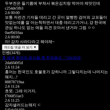
두부전은 들기름에 부쳐서 볶은김치랑 먹어야 제맛인데
c254de5fb3
2.6 00:00
보통 저런건 기자들 데리고 간 곳이 얼빵한 검머외 교포들이
맛없는데를 잘 아는척하면서 대충 데리고가거나, 걍 한국에
관심 하나도 없는 애들 의견 모아서 낸거라 그럼 ㅇㅇ
0aef0d16aa
2.6 00:00
마! 감자 사라다라고 해야재~
개드립 댓글 더 보기 ▼
인벤
(
34
개)
📄
세계 최악의 음식들 중 한국음식
↗
2/6/2026
2da6f40f1d
2.6 11:24
홍어는 한국인도 호불호가 강하니까 그렇다치는데 나머지는
왜지...?
88878719aa
2.6 11:24
흐뭇. 그래 이거지.
f766851ae3
2.6 11:25
감자샐러드는왜지 ㄷ
545de56459