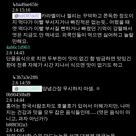
↳
ba49ae65fe
2.6 15:16
카라멜이나 젤리는 꾸덕하고 쫀득한 정도이
@
bd4387def2
지 먹다가 이빨 부서지거나 빠진적은 없는듯..
어렸을 때
엿 먹다가 이빨 부서질 뻔하거나 빠졌던 기억이 강렬해서
엿은 지금도 안 먹네요.
외쿡인들이 먹으면 싫어하고 놀랄
만해요.
4ab6c1d903
2.6 14:43
단품음식으로 치면 두부전이 맛이 없긴 함
방금하면 맛있긴
한데 전류 자체가 시간 지나서 식으면 맛이 없기도 하고
↳
3b7a3e2ff6
2.6 14:59
양념간장 무시하지 마셈. ㅎ
@
4ab6c1d903
0b90450bd9
2.6 14:44
홍어는 한국사람조차도 호불호가 있어서 이해가지만,
나머
지는 건강과 맛을 모두 잡은 음식들인데..... (엿은 음식이 아
니고, 과자 아닌가?)
b8f8f3f2a3
2.6 14:45
저런 이상한 순위 만드는놈들 보면 대부분 영국놈들