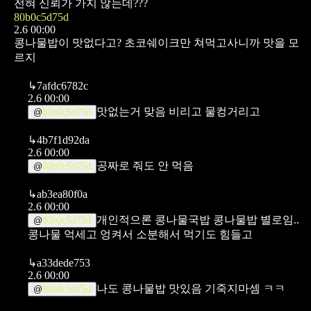
전혀 신뢰가 가지 않는데???
80b0c5d75d
2.6 00:00
콩나물밥이 맛없다고? 초코쉐이크만 쳐먹고사니까 맛을 모
르지
↳
7afdc6782c
2.6 00:00
맛없는거 맞음 비리고 물컹거리고
@
80b0c5d75d
↳
4b7f1d92da
2.6 00:00
공짜로 줘도 안 먹음
@
80b0c5d75d
↳
ab3ea80f0a
2.6 00:00
개인적으론 콩나물국밥 콩나물밥 별로임..
@
80b0c5d75d
콩나물 억세고 엉켜서 소분해서 먹기도 힘들고
↳
a33dede753
2.6 00:00
나도 콩나물밥 맛있음 기죽지마셈 ㅋㅋ
@
80b0c5d75d