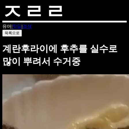
유머
|
핫딜
|
검색
목록으로
계란후라이에 후추를 실수로
많이 뿌려서 수거중