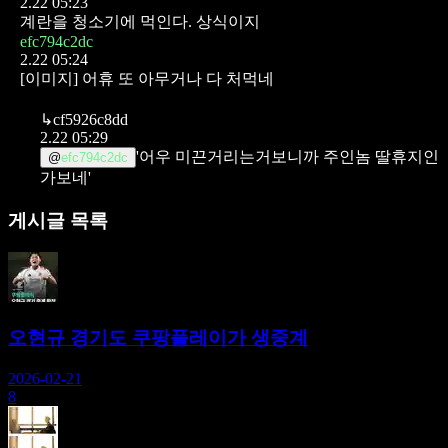
2.22 05:23
계란을 청소기에 먹인다. 상식이지
efc794c2dc
2.22 05:24
[이미지]
어휴 또 아무거나 다 처먹네
↳
cf5926c8dd
2.22 05:29
'어우 미끈거리는거보니까 주인놈 딸휴지인
@
efc794c2dc
가보네'
게시글 목록
오현규 경기도 쿠팡플레이가 생중계
2026-02-21
8