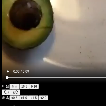
비율
원본
16:9
9:16
5
5
배속
x
0.5
x
1.0
x
1.5
x
2.0