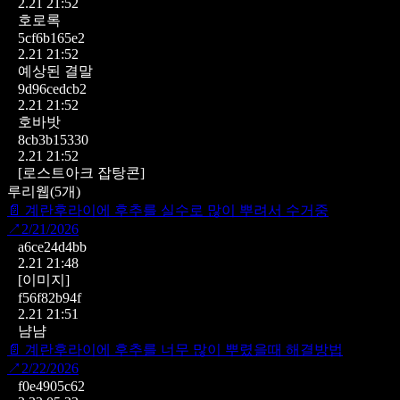
2.21 21:52
호로록
5cf6b165e2
2.21 21:52
예상된 결말
9d96cedcb2
2.21 21:52
호바밧
8cb3b15330
2.21 21:52
[로스트아크 잡탕콘]
루리웹
(
5
개)
📄
계란후라이에 후추를 실수로 많이 뿌려서 수거중
↗
2/21/2026
a6ce24d4bb
2.21 21:48
[이미지]
f56f82b94f
2.21 21:51
냠냠
📄
계란후라이에 후추를 너무 많이 뿌렸을때 해결방법
↗
2/22/2026
f0e4905c62