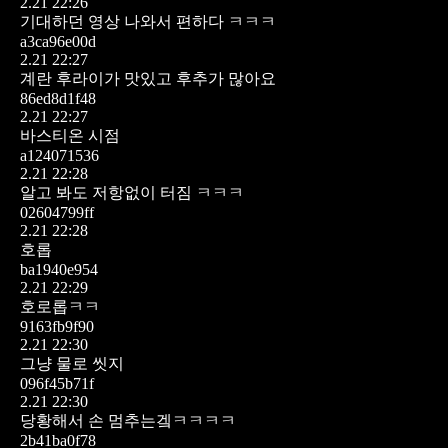
2.21 22:26
기대하던 영상 나와서 편하다 ㅋㅋㅋ
a3ca96e00d
2.21 22:27
계란 후라이가 맛있고 후추가 많아요
86ed8d1f48
2.21 22:27
바스티온 시점
a124071536
2.21 22:28
알고 봐도 저항없이 터짐 ㅋㅋㅋ
02604799ff
2.21 22:28
호롭
ba1940e954
2.21 22:29
호로롭ㅋㅋ
9163fb9f90
2.21 22:30
그냥 물로 씻지
096f45b71f
2.21 22:30
당황해서 손 멈추는겤ㅋㅋㅋㅋ
2b41ba0f78