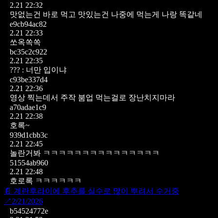
2.21 22:32
맛없는건 바로 먹고 맛있는건 나중에 먹는게 나랑 똑같네
e9cb94ac82
2.21 22:33
쏘옥쏙쏙
bc35c2c922
2.21 22:35
??? : 너만 입이냐
c93be337d4
2.21 22:36
영상 찍는데서 주작 붐업
먹는걸로 장난치지마라
a70adae1c9
2.21 22:38
호록~
939d1cbb3c
2.21 22:45
놀란거봐 ㅋㅋㅋㅋㅋㅋㅋㅋㅋㅋㅋㅋㅋㅋㅋ
51554ab960
2.21 22:48
호로록 ㅋㅋㅋㅋㅋㅋ
📄
계란후라이에 후추를 실수로 많이 뿌려서 수거중
↗
2/21/2026
b54524772e