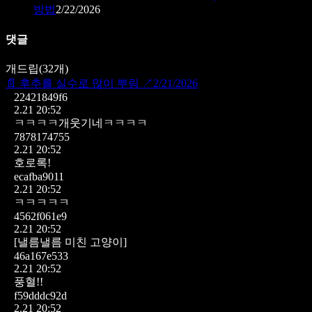
방법
2/22/2026
댓글
개드립
(
32
개)
📄
후추를 실수로 많이 뿌림
↗
2/21/2026
22421849f6
2.21 20:52
ㅋㅋㅋㅋ개웃기네ㅋㅋㅋㅋ
7878174755
2.21 20:52
호로록!
ecafba9011
2.21 20:52
ㅋㅋㅋㅋㅋ
4562f061e9
2.21 20:52
[낼름낼름 미친 고양이]
46a167e533
2.21 20:52
풍혈!!
f59dddc92d
2.21 20:52