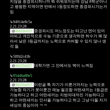
지않음
중경외시하니까 뭐 쉬워보이는데 강남 8학군아니
고 평범한 지역이면
반에서 1등정도하면 중경외시가는거
임
↳
94914e8c5a
2.21 23:28
중경외시도 어느정도는 타고난 면이 있어
@
d8d22bd227
야되고 개인적으로 수능 기준으로 생각하면 허수가 꽤 많
아서 낮은 3등급까지는 노력으로 커버할 수 있지 않나 생
각 듦
↳
5fff42c43b
2.21 23:28
대학가면 그 안에서도 벽이 느껴짐
@
d8d22bd227
↳
95446a80e5
2.21 23:28
이런글 특
자기가 이룬거까지는 노력으로
@
d8d22bd227
가능함
자기가 못이룬건 재능 필요함
어떤새끼는 1등급은
가능하다고 하고 어떤새끼는 지방의대까진 가능하다고
하고 어떤새끼는 인서울 가능하다고 하고
그냥 다들 지가
세상의 중심이야 ㅋㅋ