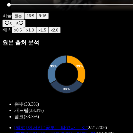
비율
원본
16:9
9:16
5
5
배속
x
0.5
x
1.0
x
1.5
x
2.0
원본 출처 분석
뽐뿌
(
33.3%
)
개드립
(
33.3%
)
펨코
(
33.3%
)
[
펨코
]
이서진 "공부는 타고나는 것"
2/21/2026