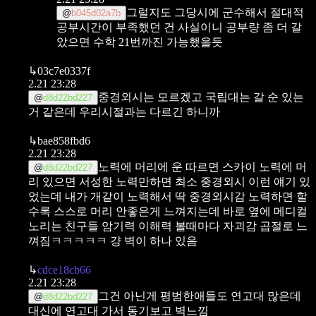
그럴지도 그당시에 군수해서 절대적
@
b045d02a7b
공부시간이 부족했던 건 사실이니 공부량 좀 더 갈
았으면 수학 21번까진 가능했을듯
↳
03c7e0337f
2.21 23:28
중경외시는 모르겠고 국립대는 갈 순 있는
@
d8d22bd227
거 같은데 우리시절과는 다르긴 하니까
↳
bae858fbd6
2.21 23:28
노력에 머리에 운 따르면 스카이
노력에 머
@
d8d22bd227
리 있으면 서성한
노력만하면 최소 중경외시
이런 얘기 있
었는데 내가 개같이 노력해서 딱 중경외시감
노력하면 할
수록 스스로 머리 안좋은게 느껴지는데 바로 옆에 메디컬
노리는 친구들 암기력 이해력 볼때마다 자괴감 곱절로 느
껴짐ㅋㅋㅋㅋㅋ 걍 벽이 하나 있음
↳
cdce18cb66
2.21 23:28
그건 아닌게 평범한애들도 연고대 많은데
@
d8d22bd227
대신에 연고대 가서 동기보고 벽느낌