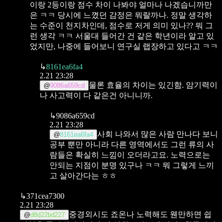
이랑 2등이랑 점수 차이 나봐야 얼마나 나겠습니까만
은 ㅋㅋ 당시에 느꼈던 감정은 뭐랄까나.
정말 생각하
는 수준이 천지차인데, 점수로 저게 의미 있나?? 뭐 그
런 생각 ㅋㅋ
서울대 들어간 건 같은 학년이라 알고 있
었지만, 나중에 들어보니 연구실 랩장하고 있다고 ㅋㅋ
↳
8161ea6fa4
2.21 23:28
물론 효율의 차이는 있긴함. 암기력이
@
9086a659cd
나 사고력이 다 같은건 아니니까.
↳
9086a659cd
2.21 23:28
사회 나와서 많은 사람 만나다 보니
@
8161ea6fa4
공부 뿐만 아니라 다른 영역에서도 그런 류의 사
람들은
확실히 느낌이 오더라고요. 노력으로는
안되는 지점이 분명 있구나 ㅋㅋ 뭐 그렇게 느끼
고 살아간다는 ㅎㅎ
↳
371cea7300
2.21 23:28
중경외시도 죠온나 노력해도 웬만하면 쉽
@
d8d22bd227