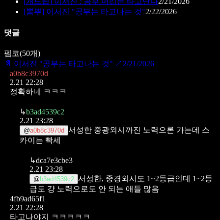
[
개드립
]
이서진 : 공부 머리는 타고난다
2/21/2026
[
뽐뿌
]
이서진 "공부는 타고나는 것"
2/22/2026
댓글
펨코
(
50
개)
📄
이서진 "공부는 타고나는 것"
↗
2/21/2026
a0b8c3970d
2.21 22:28
정확하네 ㅋㅋㅋ
↳
b3ad4539c2
2.21 23:28
서성한 중광외시까진 노력으론 가는데 스
@
a0b8c3970d
카이는 빡세
↳
dca7e3cbe3
2.21 23:28
서성한, 중경외시도 1~2등급인데 1~2등
@
b3ad4539c2
급도 걍 노력으로도 안 되는 애들 많음
4fb9ad65f1
2.21 22:28
타고나야지 ㅋㅋㅋㅋㅋ