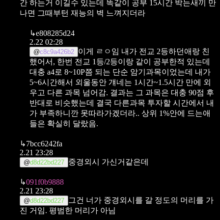
간 하는거 이길수 있는데
똑같이 공부 15시간 박는새끼 만
나면 그때부턴 재능의 벽 느껴지더라
↳
e808285d24
2.22 02:28
이게 ㄹㅇ임
내가 전교 2등하던애랑 친
@
c8c9a426b2
했어서, 한번 전교 1등/2등이랑 같이 공부한적 있는데
대충 a4로 8~10P쯤 되는 단순 암기과목이었는데
내가
5~6시간해서 외울동안 걔네는 1시간~1.5시간 만에 외
우고 다른 과목 넘어감.
결과는 그 과목은 대충 90점 후
반대로 비슷했는데
결국 다른과목 투자할 시간에서 내
가 부족하니깐 못따라가겠더라.. 상위 1%안에 드는애
들은 확실히 달랐음.
↳
7bcc6242fa
2.21 23:28
중경외시 가신거같은데
@
d8d22bd227
↳
091f0b9888
2.21 23:28
그건 너가 중경외시를 갈 정도의 머리를 가
@
d8d22bd227
진 거임. 평범한 머리가 아님