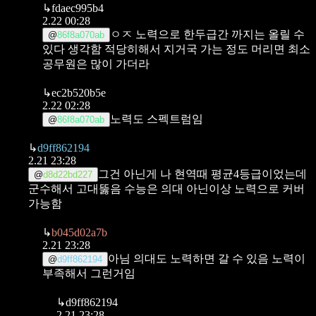
↳
fdaec995b4
2.22 00:28
ㅇㅈ 노력으로 한두급간 까지는 올릴 수
@
86f8a070ab
있다 생각함
적당히해서 지거국 가는 정도 머리면 최소
공무원은 많이 가더라
↳
ec2b520b5e
2.22 02:28
노력도 스펙트럼임
@
86f8a070ab
↳
d9ff862194
2.21 23:28
그건 아닌게 나 현역때 평균4등급이었는데
@
d8d22bd227
군수해서 고대뚫음 수능은 의대 아닌이상 노력으로 커버
가능함
↳
b045d02a7b
2.21 23:28
아님 의대도 노력하면 갈 수 있음 노력이
@
d9ff862194
부족해서 그런거임
↳
d9ff862194
2.21 23:28