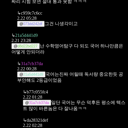
짜리 시험 보면 절대 통과 못함
ㅋㅋㅋ
↳
c959c7c6cc
2.22 05:28
그건 니생각이고
@
073dd242df
↳
21a5d441d9
2.21 23:28
난 수학영어탐구 다 되도 국어 하나만큼은
@
d8d22bd227
어떻게 안되더라
↳
31a7cb37da
2.22 00:28
국어는진짜 어릴때 독서량 중요한듯
공
@
21a5d441d9
부안햬도 2등급이었음
↳
b77c055fc4
2.22 01:28
일단 국어는 무슨 덕후든 평소에 텍스
@
31a7cb37da
트 많이 바른놈은 다 잘나옴ㅋㅋ
↳
da28321def
2.22 02:28