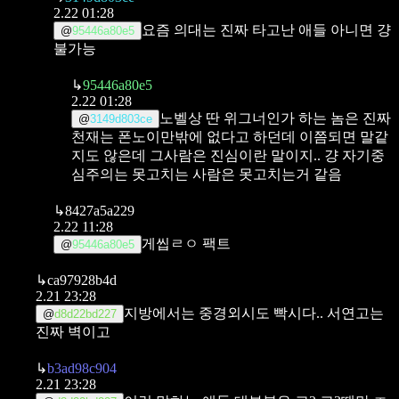
2.22 01:28
요즘 의대는 진짜 타고난 애들 아니면 걍
@
95446a80e5
불가능
↳
95446a80e5
2.22 01:28
노벨상 딴 위그너인가 하는 놈은 진짜
@
3149d803ce
천재는 폰노이만밖에 없다고 하던데
이쯤되면 말같
지도 않은데 그사람은 진심이란 말이지..
걍 자기중
심주의는 못고치는 사람은 못고치는거 같음
↳
8427a5a229
2.22 11:28
게씹ㄹㅇ 팩트
@
95446a80e5
↳
ca97928b4d
2.21 23:28
지방에서는 중경외시도 빡시다.. 서연고는
@
d8d22bd227
진짜 벽이고
↳
b3ad98c904
2.21 23:28