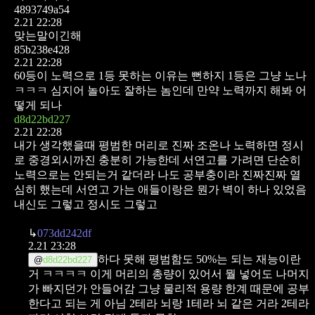
4893749a54
2.21 22:28
맞는말이긴해
85b238e428
2.21 22:28
60등이 노력으로 1등 못하는 이유는 뻔하지
1등은 그냥 노나
ㅋㅋㅋ 심지어 놀아도 잘하는 놈인데 만약 노력까지 해봐 어
떻게 되나
d8d22bd227
2.21 22:28
내가 생각했을때 평범한 머리로 진짜 조온나 노력하면
정시
로 중경외시까진 충분히 가능한데
서연고를 가려면 단순히
노력으로는 안되는거 같더라
나도 공부충이라 진짜진짜 열
심히 했는데 서연고 가는 애들이랑은
뭔가 벽이 하나 있었음
내신도 그렇고 정시도 그렇고
↳
073dd242df
2.21 23:28
하다 못해
평범함도 50%는 되는 재능이란
@
d8d22bd227
거
ㅋㅋㅋㅋ
이게 머리의 총량이 있어서
뭘 넣어도 나머지
가 빠지던가 안들어감
그냥 물리적 용량 한계 때문에
공부
한다고 되는 게 아님
2테라 뇌랑 1테라 뇌 같은 거라
2테라