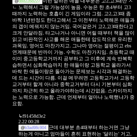
이런 말하는 애들 대부분은 고2,고3때만 ㅈ
@
d8d22bd227
ㄴ 노력해서 그럴 가능성이 높음.
수능은 한 초4부터 고3
때까지 노력하는 호흡이 긴 게임이라 그럼. 고2,고3때 좀
바짝 1년반정도 한다고해서 그 이전부터 노력해온 애들과
의 갭이 메꿔지지 않는거임. 국어같은거 고2,고3때한다고
크게 안달라짐. 타고나거나 아니면 어릴 때부터 책을 많이
읽고 비판적인 사고를 해온 애들한테 압도적으로 유리한
과목임. 영어도 마찬가지고. 그나마 영어는 절평이고 ebs
연계때문에 반까이 가능. 수학도 마찬가지임. 초등학교 때
이미 중고등학교거까지 공부하고 그 이후에 계속 반복학
습하면서 심화학습까지 한 애들이랑 고등학교 올라가서
바싹 한 애들이랑은 돌아가는 문제보는 시각과 해결하는
데 드는 시간이 다름. 이걸 메꾸려면 고등학교가서 고등학
교거부터 할게 아니라 중학교거부터 다시 기본부터 심화
까지 차근히 하고 올라가야하는데 시간없음. 스카이까지
는 노력으로 가능함. 근데 언제부터 얼마나 노력했냐가 중
요함.
↳
f91458d3e2
2.22 00:28
근데 대부분 초4때부터 하는거면 그냥
@
b3ad98c904
하는게 아니고 엄마들이 흔히 표현하는 '달리는' 거고,