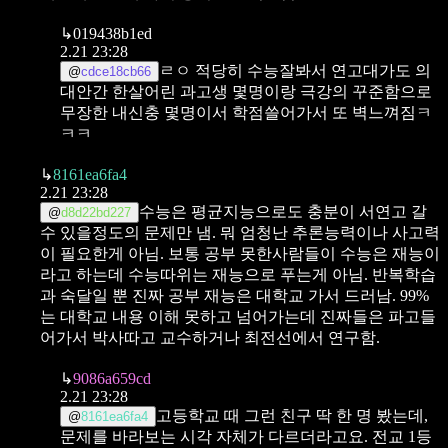
↳
019438b1ed
2.21 23:28
ㄹㅇ 적당히 수능잘봐서 연고대가도 의
@
cdce18cb66
대안간 한살어린 과고생 몇명이랑 극강의 꾸준함으로
무장한 내신충 몇명이서 학점쓸어가서 또 벽느껴짐ㅋ
ㅋㅋ
↳
8161ea6fa4
2.21 23:28
수능은 평균지능으로도 충분이 서연고 갈
@
d8d22bd227
수 있을정도의 문제만 냄.
뭐 엄청난 추론능력이나 사고력
이 필요한게 아님.
보통 공부 못한사람들이 수능은 재능이
라고 하는데 수능따위는 재능으로 푸는게 아님. 반복학습
과 숙달일 뿐
진짜 공부 재능은 대학교 가서 드러남. 99%
는 대학교 내용 이해 못하고 넘어가는데 진짜들은 파고들
어가서 박사따고 교수하거나 최전선에서 연구함.
↳
9086a659cd
2.21 23:28
고등학교 때 그런 친구 딱 한 명 봤는데,
@
8161ea6fa4
문제를 바라보는 시각 자체가 다르더라고요.
전교 1등