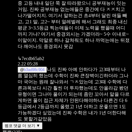
중 고등 내내 일단 쭉 잘 따라왔으니 공부재능이 잇는
거임.
진짜 공부재능 없는애들은 중간에 다 ㅈㅈ치고
나가떨어지지. 여기서 말하는건 초4부터 달린 애들 빼
고, 고1 말, 고2~ 부터 얼레벌레 해서 그래도 최종 내신
평균 3~3.5등급 찍는애들이 이제 노력을 했을때 어디
까지 가냐?
여기서 중경외시는 가겠더라~ 5수 이내로~
이말이지.
막말로 하나 갈쳐줘도 하나 까먹는애는 뒤졌
다 깨어나도 중경외시 못감
↳
7ecdb65ab2
2.22 05:28
나도 진짜 아예 안하다가 고3때부터 나
@
b3ad98c904
름 열심히 했는데 수학이 진짜 큰장벽이긴하더라
그나
마 국어는 원래 잘나와서 ㄱㅊ았는데 고3때 수학에 다
른과목보다 시간 훨씬 더 투자했는데도 안올라감
봤던
유형이면 그나마 풀이가 되는데 좀만 꼬아서 말을 다르
게하면 풀이 접근 자체가 안된다해야하나
다른건 다 6
등급에서 2등급까지 올렸고 1년 더하고 운좋으면 1도
가능하겠다 싶었는데
진짜 수학은 내가 1년 더한다해
도 못할거같았음
펨코 댓글 더 보기 ▼