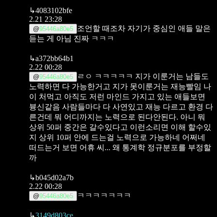
↳
4083102bfe
2.21 23:28
조언할 때조차 자기가 중심인 애들 말은
@
95446a80e5
듣는 게 아님 진짜 ㅋㅋㅋ
↳
a372bb64b1
2.22 00:28
ㄹㅇ ㅋㅋㅋㅋㅋ
지가 이룬거는 남들도
@
95446a80e5
노력하면 다 가능한거고
지가 못이룬거는 재능빨임
나
이 처먹고 아직도 저런 마인드 가지고 있는 애들보면
븅신같음
사람들마다 다 사연있고 재능 다르고 환경 다
른건데
뭐 어디까지는 노력으로 된다안된다.
아니 뭐
상위 50퍼 중간은 갈수있다고 이런소리면 이해 할수있
지
상위 10퍼 안에 드는걸 노력으로 가능하네 어쩌네
떠드는거 보면 어휴 씨...
왜 통계학 정규분포를 부정할
까
↳
b045d02a7b
2.22 00:28
ㅋㅋㅋㅋㅋㅋㅋ
@
95446a80e5
↳
3149d803ce