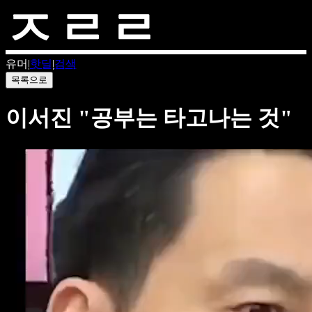
유머
|
핫딜
|
검색
목록으로
이서진 "공부는 타고나는 것"