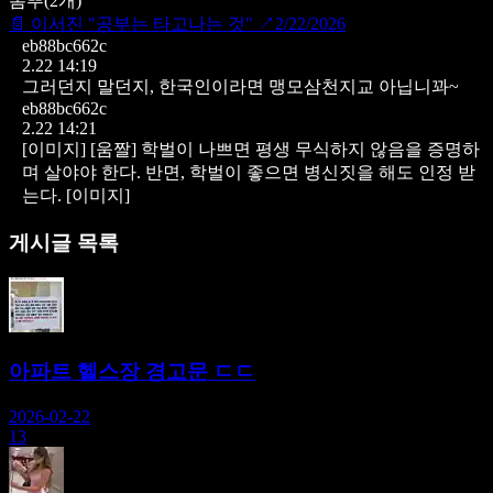
뽐뿌
(
2
개)
📄
이서진 "공부는 타고나는 것"
↗
2/22/2026
eb88bc662c
2.22 14:19
그러던지 말던지, 한국인이라면 맹모삼천지교 아닙니꽈~
eb88bc662c
2.22 14:21
[이미지]
[움짤]
학벌이 나쁘면 평생 무식하지 않음을 증명하
며 살야야 한다.
반면, 학벌이 좋으면 병신짓을 해도 인정 받
는다.
[이미지]
게시글 목록
아파트 헬스장 경고문 ㄷㄷ
2026-02-22
13