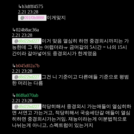
↳
b3dfff4575
2.21 23:28
이게맞지
@
091f0b9888
↳
024b8ac36a
2.21 23:28
이거 맞음
열심히 하면 중경외시까지는
가
@
d8d22bd227
능한데 그 위는 어렵더라ㅠ
금머갈의 5시간 = 나의 15시
간이라 갈아넣어도 중경외시가 한계였음
↳
b045d02a7b
2.21 23:28
그건 니 기준이고 다른애들 기준으로 평범
@
d8d22bd227
한 머리는 다름
↳
86f8a070ab
2.21 23:28
적당히해서 중경외시 가는애들이 열심히하
@
d8d22bd227
면 서연고 가는거고, 적당히해서 국숭세단갈 애들이 열심
히하면 중경외시가는거임.
재능이라는게 이분법적으로
나뉘는게 아니고, 스펙트럼이 있는거지