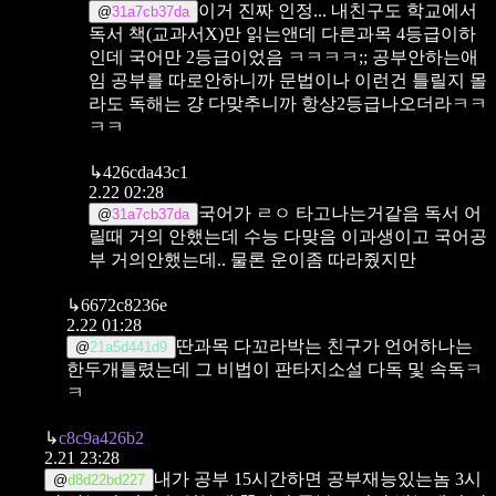
이거 진짜 인정... 내친구도 학교에서
@
31a7cb37da
독서 책(교과서X)만 읽는앤데 다른과목 4등급이하
인데
국어만 2등급이었음 ㅋㅋㅋㅋ;; 공부안하는애
임
공부를 따로안하니까 문법이나 이런건 틀릴지 몰
라도 독해는 걍 다맞추니까 항상2등급나오더라ㅋㅋ
ㅋㅋ
↳
426cda43c1
2.22 02:28
국어가 ㄹㅇ 타고나는거같음
독서 어
@
31a7cb37da
릴때 거의 안했는데 수능 다맞음 이과생이고 국어공
부 거의안했는데.. 물론 운이좀 따라줬지만
↳
6672c8236e
2.22 01:28
딴과목 다꼬라박는 친구가 언어하나는
@
21a5d441d9
한두개틀렸는데 그 비법이 판타지소설 다독 및 속독ㅋ
ㅋ
↳
c8c9a426b2
2.21 23:28
내가 공부 15시간하면 공부재능있는놈 3시
@
d8d22bd227