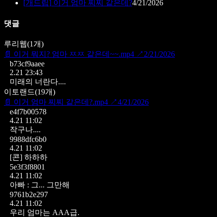
[
개드립
]
이거 엄마 찌찌 같은데?
4/21/2026
댓글
루리웹
(
1
개)
📄
이거 뭐지? 엄마 ㅉㅉ 같은데~~.mp4
↗
2/21/2026
b73cf9aaee
2.21 23:43
미래의 너란다....
이토랜드
(
19
개)
📄
이거 엄마 찌찌 같은데?.mp4
↗
4/21/2026
e4f7b00578
4.21 11:02
작구나....
9988dfc6b0
4.21 11:02
[콘]
하하하
5e3f3f8801
4.21 11:02
아빠 : 그... 그만해
9761b2e297
4.21 11:02
우리 엄마는 AAA급.