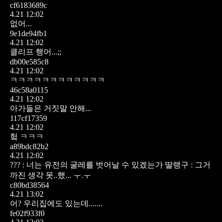
cf6183689c
4.21 12:02
없어...
9e1de94fb1
4.21 12:02
클리프 행어...;;
db00e585c8
4.21 12:02
ㅋㅋㅋㅋㅋㅋㅋㅋㅋㅋㅋㅋ
46c58a0115
4.21 12:02
아가들은 거짓말 안해...
117cf17359
4.21 12:02
헠 ㅋㅋㅋ
a89bdc82b2
4.21 12:02
??? : 너는 유전의 굴레를 벗어날 수 있겠는가
딸랭구 : 그거
까진 생각 못..했... ㅜ.ㅜ
c80bd38564
4.21 13:02
어? 우리집에도 있는데.......
fe02f933f0