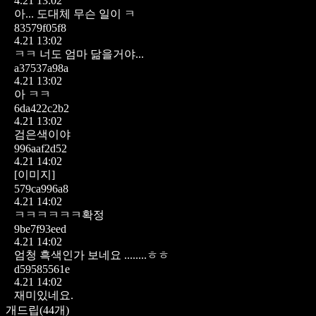
4.21 13:02
아...
도대체 무슨 일이 ㅋ
83579f05f8
4.21 13:02
ㅋㅋ 너도 엄마 닮을거야...
a37537a98a
4.21 13:02
아 ㅋㅋ
6da422c2b2
4.21 13:02
검은색이야
996aaf2d52
4.21 14:02
[이미지]
579ca996a8
4.21 14:02
ㅋㅋㅋㅋㅋㅋ확정
9be7f93eed
4.21 14:02
엄청 흑색인가 보네요 ........ㅎㅎ
d59585561e
4.21 14:02
재미있네요.
개드립
(
44
개)