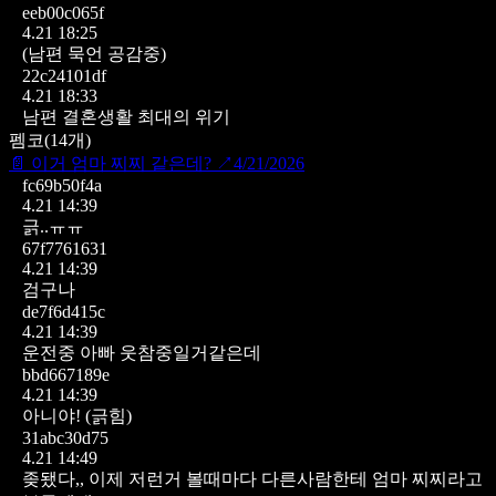
eeb00c065f
4.21 18:25
(남편 묵언 공감중)
22c24101df
4.21 18:33
남편 결혼생활 최대의 위기
펨코
(
14
개)
📄
이거 엄마 찌찌 같은데?
↗
4/21/2026
fc69b50f4a
4.21 14:39
긁..ㅠㅠ
67f7761631
4.21 14:39
검구나
de7f6d415c
4.21 14:39
운전중 아빠 웃참중일거같은데
bbd667189e
4.21 14:39
아니야! (긁힘)
31abc30d75
4.21 14:49
좆됐다,, 이제 저런거 볼때마다 다른사람한테 엄마 찌찌라고