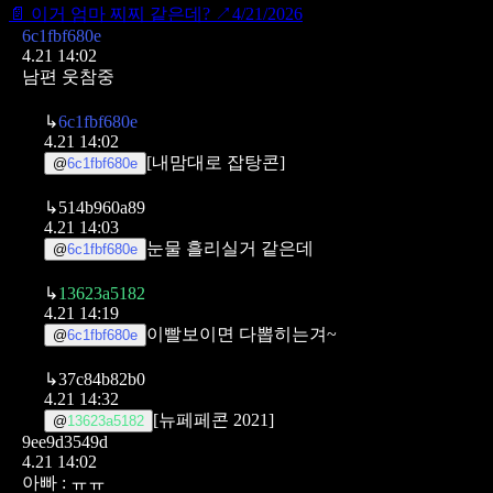
📄
이거 엄마 찌찌 같은데?
↗
4/21/2026
6c1fbf680e
4.21 14:02
남편 웃참중
↳
6c1fbf680e
4.21 14:02
[내맘대로 잡탕콘]
@
6c1fbf680e
↳
514b960a89
4.21 14:03
눈물 흘리실거 같은데
@
6c1fbf680e
↳
13623a5182
4.21 14:19
이빨보이면 다뽑히는겨~
@
6c1fbf680e
↳
37c84b82b0
4.21 14:32
[뉴페페콘 2021]
@
13623a5182
9ee9d3549d
4.21 14:02
아빠 : ㅠㅠ