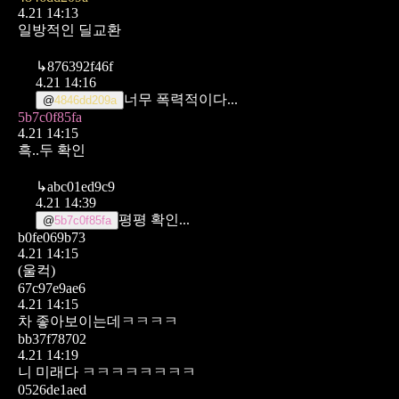
4.21 14:13
일방적인 딜교환
↳
876392f46f
4.21 14:16
너무 폭력적이다...
@
4846dd209a
5b7c0f85fa
4.21 14:15
흑..두 확인
↳
abc01ed9c9
4.21 14:39
평평 확인...
@
5b7c0f85fa
b0fe069b73
4.21 14:15
(울컥)
67c97e9ae6
4.21 14:15
차 좋아보이는데ㅋㅋㅋㅋ
bb37f78702
4.21 14:19
니 미래다 ㅋㅋㅋㅋㅋㅋㅋㅋ
0526de1aed