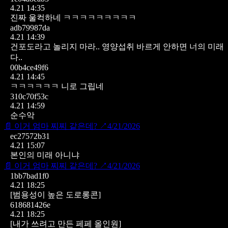
4.21 14:35
진짜 울컥하네 ㅋㅋㅋㅋㅋㅋㅋㅋㅋ
adb79987da
4.21 14:39
건포도라고 놀리지 마라.. 영양섭취 바르게 안하면 너의 미래
다..
00b4ce49f6
4.21 14:45
ㅋㅋㅋㅋㅋㅋ 니로 그립네
310c70f53c
4.21 14:59
순수악
📄
이거 엄마 찌찌 같은데?
↗
4/21/2026
ec27572b31
4.21 15:07
본인의 미래 아니냐
📄
이거 엄마 찌찌 같은데?
↗
4/21/2026
1bb7bad1f0
4.21 18:25
[범용성이 높은 도로롱콘]
618681426e
4.21 18:25
[내가 쓰려고 만든 페페 올인원]