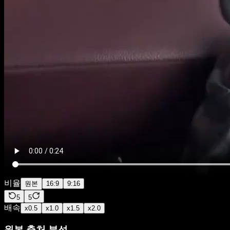
비율
원본
16:9
9:16
5
5
배속
x
0.5
x
1.0
x
1.5
x
2.0
원본 출처 분석