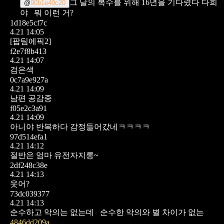
그 날의 복수를 위해 16년을 기다렸다 다희
@
90b1e40c20
야
뭐 이런 거?
1d18e5cf7c
4.21 14:05
[팝팀에픽2]
f2e7f8b413
4.21 14:07
검은색
0c7a9e927a
4.21 14:09
남편 공감중
f05e2c3a91
4.21 14:09
아니야 반복하다 감정들어갔네ㅋㅋㅋㅋ
97d514efa1
4.21 14:12
절반은 엄마 유전자지롱~
2df248c38e
4.21 14:13
웃어?
73dc039377
4.21 14:13
순수하고 악의는 없는데
순수한 악의와 별 차이가 없는
4846dd209a