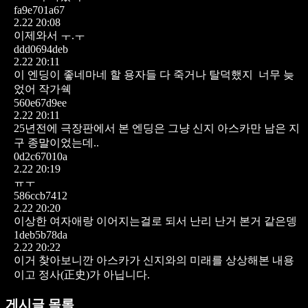
fa9e701a67
2.22 20:08
이제와서 ㅜ.ㅜ
ddd0694deb
2.22 20:11
이 엔딩이 좋네마네 할 용자들 다 죽거나 탈덕했지
너무 늦
었어 작가쉑
560e67d9ee
2.22 20:11
25년전에 극장판에서 본 엔딩은 그냥 신지 아스카만 남은 지
구 종말이었는데..
0d2c67010a
2.22 20:19
ㅠㅜ
586ccb7412
2.22 20:20
이상한 여자애랑 이어지는걸로 되서 난리 난거 본거 같은뎅
1deb5b78da
2.22 20:22
이거 찾아보니깐 아스카가 신지와의 미래를 상상해본 내용
이고 정사(正史)가 아닙니다.
게시글 목록