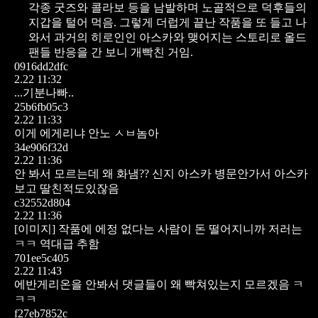
각종 굿즈와 콜라보 등을 남발하며 노골적으로 덕후들의
지갑을 털어 먹음. 그렇게 더럽게 끝난 작품을 또 들고 나
와서 과거의 히로인인 아스카와 맺어지는 스토리로 올드
팬들 반응을 간 보니 개빡친 거임.
0916dd2dfc
2.22 11:32
...기분나빠..
25b6fb05c3
2.22 11:33
이게 에게리냐 안노 ㅅㅂ놈아
34e906f32d
2.22 11:36
안 봐서 모르는데 왜 화냄?? 신지 아스카 병문안가서 아스카
보고 딸친적도있잖음
c32552d804
2.22 11:36
[이미지]
작품에 에정 없다는 사람이 돈 떨어지니까 저러는
ㅋㅋ 역대급 추함
701ee5c405
2.22 11:43
에반게리온을 안봐서 댓글들이 왜 빡쳐있는지 모르겠음 ㅋ
ㅋㅋ
f27eb7852c