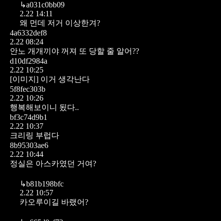
↳
a031c0bb09
2.22 14:11
왜 먼데 저거 이상한겨?
4a6332def8
2.22 08:24
안노 개개끼야 꺼져 또 당할 줄 알어??
d10df2984a
2.22 10:25
[이미지]
이거 생각난다
5f8fec303b
2.22 10:26
행복해보이니 됬다..
bf3c74d9b1
2.22 10:37
크리링 부럽다
8b95303ae6
2.22 10:44
정실은 아스카였던 거여?
↳
b81b198bfc
2.22 10:57
카오루이길 바랬어?