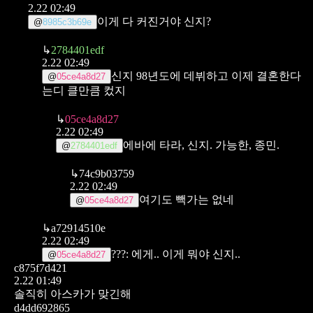
2.22 02:49
이게 다 커진거야 신지?
@
8985c3b69e
↳
2784401edf
2.22 02:49
신지 98년도에 데뷔하고 이제 결혼한다
@
05ce4a8d27
는디 클만큼 컸지
↳
05ce4a8d27
2.22 02:49
에바에 타라, 신지.
가능한, 종민.
@
2784401edf
↳
74c9b03759
2.22 02:49
여기도 빽가는 없네
@
05ce4a8d27
↳
a72914510e
2.22 02:49
???: 에게.. 이게 뭐야 신지..
@
05ce4a8d27
c875f7d421
2.22 01:49
솔직히 아스카가 맞긴해
d4dd692865