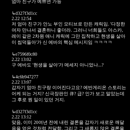
엄마 친구가 예쁘면 가능
↳
d327f3d1cc
2.22 12:54
저 엄마 친구가 안노 부인 모티브로 만든 캐릭임. '다정한
여자 만나서 결혼하니 좋더라. 그러니 너희들도 아스카,
레이 같은 2차원 애니 캐릭에 그만 집착하고 현생을 살아
이 씹덕들아'가 신 에바의 핵심 메시지임 ㅋㅋㅋㅋ
↳
e7596f0c80
2.22 13:02
구 에바도 '현생을 살아'가 메세지 아니었나...?
↳
4c6b947277
2.22 13:07
갑자기 엄마 친구랑 이어진다고요? 에반게리온 스토리는
어케 되는 거지? 신극장판인 큐? 급? 인가 보고 말았는데
그 후로 뭔 일이 있던 거지.
↳
d327f3d1cc
2.22 13:12
맞음, 이미 20여년 전에 내린 결론을 갑자기 새로운 깨달
음을 얻은 것처럼 전달함. 그리고 그 새롭지 않은 결론을