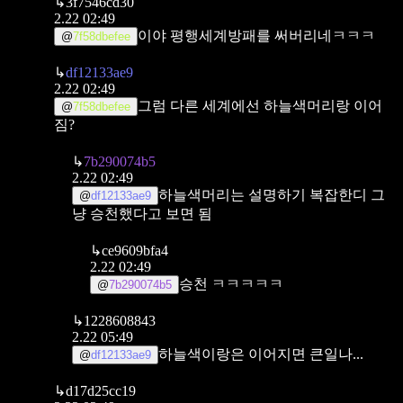
↳
3f7546cd30
2.22 02:49
이야 평행세계방패를 써버리네ㅋㅋㅋ
@
7f58dbefee
↳
df12133ae9
2.22 02:49
그럼 다른 세계에선 하늘색머리랑 이어
@
7f58dbefee
짐?
↳
7b290074b5
2.22 02:49
하늘색머리는 설명하기 복잡한디 그
@
df12133ae9
냥 승천했다고 보면 됨
↳
ce9609bfa4
2.22 02:49
승천 ㅋㅋㅋㅋㅋ
@
7b290074b5
↳
1228608843
2.22 05:49
하늘색이랑은 이어지면 큰일나...
@
df12133ae9
↳
d17d25cc19