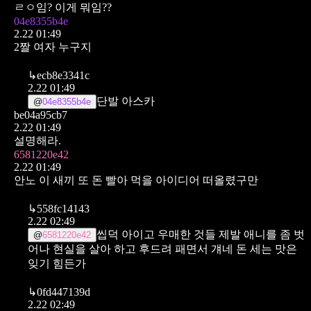
ㄹㅇ임? 이게 뭐임??
04e8355b4e
2.22 01:49
2짤 여자 누구지
↳
ecb8e3341c
2.22 01:49
단발 아스카
@
04e8355b4e
be04a95cb7
2.22 01:49
설명해라.
6581220e42
2.22 01:49
안노 이 새끼 또 돈 빨아 먹을 아이디어 떠올렸구만
↳
558fc14143
2.22 02:49
씹덕 아이고 우매한 것들 제발 애니를 좀 벗
@
6581220e42
어나 현실을 살아 하고 후드려 패면서 걔네 돈 세는 맛은
잊기 힘든가
↳
0fd447139d
2.22 02:49