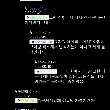
↳
7b290074b5
2.22 02:49
그럼 액체에서 다시 인간된다음 이
@
72bac4100a
야기인가보네
↳
2c0ffd87d3
2.22 04:49
그럼뭐 어케되는거임? 아담이
@
7b290074b5
브마냥 섹스해서 번식하는게 아니고 세계 롤
백인가?
↳
1f6b73f950
2.22 09:49
ㄴㄴ 만화에서 더 잘 표현 되
@
2c0ffd87d3
는데
애니판도 옆에 있는 lcs 용액들 다시
인간들로 돌아오는 중이였음
↳
94296b7a08
2.22 02:49
다른세계방패 이씨발 가불기련아
@
7f58dbefee