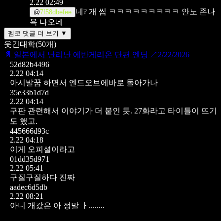
2.22 02:49
네? 개 씹 ㅋㅋㅋㅋㅋㅋㅋㅋㅋ 안노 존나
@
7f58dbefee
욕 나오네
펨코 댓글 더 보기 ▼
웃긴대학
(
50
개)
📄
일본에서 난리난 에반게리온 단편 엔딩
↗
2/22/2026
52d82b4496
2.22 04:14
아시발꿈 하면서 엔드오브에바로 돌아가나
35e33b1d7d
2.22 04:14
구판 관련해서 이야기가 더 붙인 듯. 27화라고 타이틀이 뜨기
도 했고.
445666d93c
2.22 04:18
이게 오피셜이라고
01dd35d971
2.22 05:41
구질구질하다 진짜
aadec6d5db
2.22 08:21
아니 개갔은 아 정말 ㅏ........