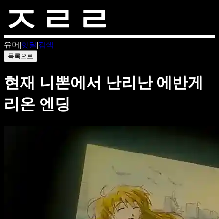
유머
|
핫딜
|
검색
목록으로
현재 니뽄에서 난리난 에반게
리온 엔딩