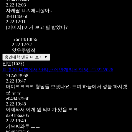
2.22 12:03
자캐딸 ㅂㅅ애니잖아..
39f114605f
2.22 12:11
[이미지]
이거 보고 필 받았나?
↳
6c1fb1dfb6
2.22 12:32
앗우주명작
웃긴대학 댓글 더 보기 ▼
인벤
(
16
개)
📄
현재 니뽄에서 난리난 에반게리온 엔딩
↗
2/22/2026
717a5f3958
2.22 19:47
머야ㅋㅋㅋㅋ 형님들 보셨나요. 드뎌 하늘에서 성불 하시겠
군 ㅠㅠ
e04945756f
2.22 19:48
이제와서 이게 뭔 의미가 있음 ㅋㅋ
d291b6a205
2.22 19:49
기모찌와루 ㅡㅡ