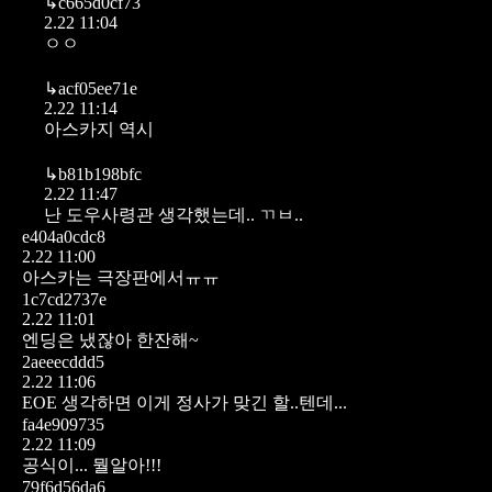
↳
c665d0cf73
2.22 11:04
ㅇㅇ
↳
acf05ee71e
2.22 11:14
아스카지 역시
↳
b81b198bfc
2.22 11:47
난 도우사령관 생각했는데.. ㄲㅂ..
e404a0cdc8
2.22 11:00
아스카는 극장판에서ㅠㅠ
1c7cd2737e
2.22 11:01
엔딩은 냈잖아 한잔해~
2aeeecddd5
2.22 11:06
EOE 생각하면 이게 정사가 맞긴 할..텐데...
fa4e909735
2.22 11:09
공식이... 뭘알아!!!
79f6d56da6