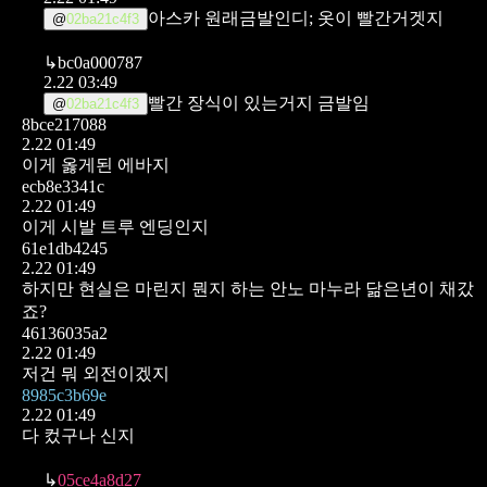
아스카 원래금발인디; 옷이 빨간거겟지
@
02ba21c4f3
↳
bc0a000787
2.22 03:49
빨간 장식이 있는거지 금발임
@
02ba21c4f3
8bce217088
2.22 01:49
이게 옳게된 에바지
ecb8e3341c
2.22 01:49
이게 시발 트루 엔딩인지
61e1db4245
2.22 01:49
하지만 현실은 마린지 뭔지 하는 안노 마누라 닮은년이 채갔
죠?
46136035a2
2.22 01:49
저건 뭐 외전이겠지
8985c3b69e
2.22 01:49
다 컸구나 신지
↳
05ce4a8d27