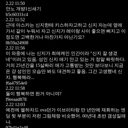
2.22 11:50
안노 개뱡1신새기
b5c60331c4
2.22 11:52
근데 아스카는 신지한테 키스하자고하고 신지 자는데 옆에
가서 같이 누워서 자고 신지가 레이랑 사이 좋으면 삐지고 이
정도면 고백한거나 마찬가지 아닌기요?
8b59a24908
2.22 11:56
이 와중에 나는 신지가 최애캐인 인간이라 "신지 잘 생겼
네"이러고 있음. 성인 신지 애기 안고 있는 거 정말 짜릿하다.
거의 25년간을 15살짜리 애가 고통받는 것만 보다보니 지금
은 걍 성인인 모습만 봐도 대견하고 좋음. 그간 고생했네 신
지. 행복해라...
f6a47954e0
2.22 11:58
둘이 행복하면 된거 아니야?
f9eeaad878
2.22 12:03
예전에 엘하자드 ova던가 이브리타랑 만 년만에 재회하는 엔
딩 뒷 부분이 저런 그림체랑 비슷했어. 00년대 초반 갬성일래
나.
97b41e2a48