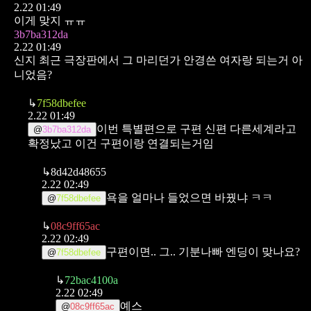
2.22 01:49
이게 맞지 ㅠㅠ
3b7ba312da
2.22 01:49
신지 최근 극장판에서 그 마리던가 안경쓴 여자랑 되는거 아
니었음?
↳
7f58dbefee
2.22 01:49
이번 특별편으로 구편 신편 다른세계라고
@
3b7ba312da
확정났고 이건 구편이랑 연결되는거임
↳
8d42d48655
2.22 02:49
욕을 얼마나 들었으면 바꿨냐 ㅋㅋ
@
7f58dbefee
↳
08c9ff65ac
2.22 02:49
구편이면.. 그.. 기분나빠 엔딩이 맞나요?
@
7f58dbefee
↳
72bac4100a
2.22 02:49
예스
@
08c9ff65ac