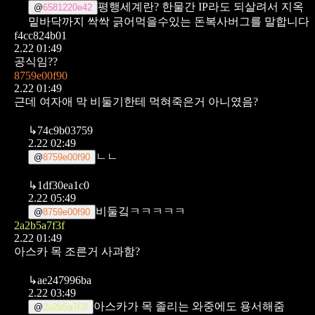
평행세계란? 한물간 IP라도 되살려서 지옥
@
6581220e42
밑바닥까지 싹싹 긁어먹을수있는 돈복사버그를 말합니다
f4cc824b01
2.22 01:49
공식임??
8759e00f90
2.22 01:49
근데 여자애 막 비둘기한테 먹혀죽은거 아니였음?
↳
74c9b03759
2.22 02:49
ㄴㄴ
@
8759e00f90
↳
1df30ea1c0
2.22 05:49
비둘깈ㅋㅋㅋㅋㅋ
@
8759e00f90
2a2b5a7f3f
2.22 01:49
아스카 목 조른거 사과함?
↳
ae247996ba
2.22 03:49
아스카가 목 졸리는 와중에도 용서해줌
@
2a2b5a7f3f