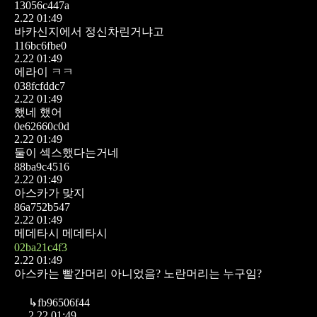
13056c447a
2.22 01:49
바카신지에서 정신차린거냐고
116bc6fbe0
2.22 01:49
에라이 ㅋㅋ
038fcfddc7
2.22 01:49
했네 했어
0e62660c0d
2.22 01:49
둘이 섹스했다는거네
88ba9c4516
2.22 01:49
아스카가 맞지
86a752b547
2.22 01:49
메데타시 메데타시
02ba21c4f3
2.22 01:49
아스카는 빨간머리 아니었음? 노란머리는 누구임?
↳
fb96506f44
2.22 01:49