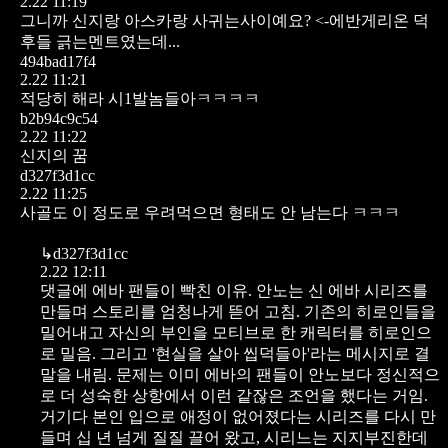
2.22 11:19
그니까 신지랑 아스카랑 사귀는사이예요? <-에반게리온 덕
후들 긁는멘트였는데...
494bad17f4
2.22 11:21
적당히 해라 시1발놈들아ㅋㅋㅋㅋ
b2b94c9c54
2.22 11:22
신지의 꿈
d327f3d1cc
2.22 11:25
사골도 이 정도로 우려먹으면 형태도 안 남는다 ㅋㅋㅋ
↳
d327f3d1cc
2.22 12:11
댓글에 에바 팬들이 빡친 이유. 안노는 신 에바 시리즈를
만들며 스토리를 엄청나게 뜯어 고침. 기존의 히로인들을
밀어내고 자신의 부인을 모티브로 한 캐릭터를 히로인으
로 밀음. 그리고 '현실을 살아 씹덕들아'라는 메시지로 결
말을 내림. 문제는 이미 에바의 팬들이 안노보다 정신적으
로 더 성숙한 상항에서 이런 같잖은 조언을 했다는 거임.
거기다 본인 입으로 애정이 없어졌다는 시리즈를 다시 만
들며 십 년 넘게 질질 끌어 왔고, 시리느는 지지부진한데