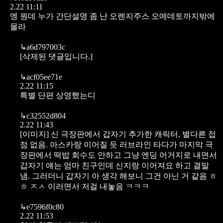
2.22 11:11
엥 뭔데 누가 간단설명 좀 난 오렌지주스 오메데토까지밖에
몰라
↳
a6d797003c
[삭제된 댓글입니다.]
↳
acf05ee71e
2.22 11:15
특별 단편 상영했는디
↳
c32552d804
2.22 11:43
[이미지]
신 극장판에서 갑자기 추가한 캐릭터, 별다른 접
점 없음. 아스카랑 이어질 듯 러브라인 타다가 마지막 극
장판에서 떡밥 회수도 안하고 그냥 엔딩 어거지로 내면서
갑자기 얘는 엄마 친구인데 신지랑 이어져요 하고 결말
냄. 그러더니 갑자기 아 생각 해보니 그건 아닌 거 같음 ㅎ
ㅎ ㅈㅅ 이러면서 저걸 내놓음 ㅋㅋㅋ
↳
e7596f0c80
2.22 11:53