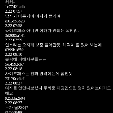
허허..
1c77d21adb
2.22 07:57
남자가 마른거여 여자가 큰거여.
e015cb5b23
2.22 07:58
싸이코패스 아니면 이해가 안되는 살인임.
3d2095a141
2.22 07:59
인스타는 오지게 보정 들어간듯. 체격이 좀 있어 뵈는데
0399b185fe
2.22 08:10
불쌍해 피해자분들ㅠㅠ
5e5f592cb7
2.22 08:18
사이코패스는 진짜 안엮이는게 답인듯
73170cc6e7
2.22 08:27
여자들 안만나보셨나 두꺼운 패딩입으면 덩치 있어보이기도
해요
92533a2b04
2.22 08:27
누가 남자여?
f5f00f8d8f