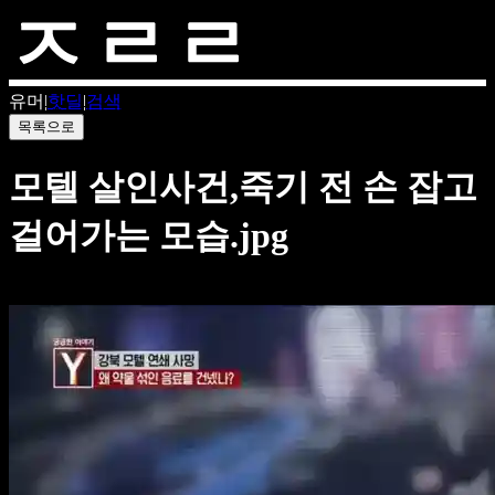
유머
|
핫딜
|
검색
목록으로
모텔 살인사건,죽기 전 손 잡고
걸어가는 모습.jpg