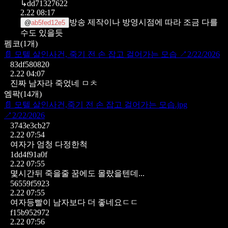
↳
dd71327622
2.22 08:17
방송 제작이나 방영시점에 따라 조금 다를
@
ab5fed12e5
수도 있을듯
펨코
(
1
개)
📄
모텔 살인사건, 죽기 전 손 잡고 걸어가는 모습
↗
2/22/2026
83df580820
2.22 04:07
진짜 남자라 죽었네 ㅁㅊ
엠팍
(
14
개)
📄
모텔 살인사건,죽기 전 손 잡고 걸어가는 모습.jpg
↗
2/22/2026
3743e3cb27
2.22 07:54
여자가 엄청 다정한척
1dd4f91a0f
2.22 07:55
몇시간뒤 죽을줄 꿈에도 몰랐을텐데...
56559f5923
2.22 07:55
여자등빨이 남자보다 더 좋네요ㄷㄷ
f15b952972
2.22 07:56