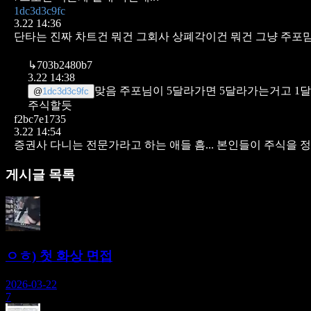
1dc3d3c9fc
3.22 14:36
단타는 진짜 차트건 뭐건 그회사 상폐각이건 뭐건 그냥 주포
↳
703b2480b7
3.22 14:38
맞음 주포님이 5달라가면 5달라가는거고 1
@
1dc3d3c9fc
주식할듯
f2bc7e1735
3.22 14:54
증권사 다니는 전문가라고 하는 애들
흠... 본인들이 주식을
게시글 목록
ㅇㅎ) 첫 화상 면접
2026-03-22
7