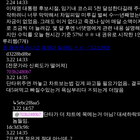
2.24 14:33
이재명 대통령 후보시절, 임기내 코스피 5천 달성한다길래 주
작하려니 너무 막막해서 차일피일 미루길 벌써 수~~년째였
자금이 없었음.
그래도 이거 없다고 죽겠나 싶어 매달 소액이지
로 조금씩 더 늘려감.
몇 달 후엔 너댓명에게 관련 내용 설명해
지만 수익률 오늘 현시간 기준 57%! ㅎㅎ
내 권유로 시작한 1인
루리웹
(
7
개)
📄
증권맨 만나고 계좌가 달라짐 ㅎㅎ
↗
3/22/2026
d3228bd8be
3.22 14:33
[전문가라 신뢰도가 떨어져]
703b2480b7
3.22 14:35
단타위주면 까놓고 차트보는법 깊게 파고들 필요가없음..
결
대5퍼먹고 빠질수있는거 욕심부리다 ㅈ되는게 더많음
↳
5ebc2f8aa5
3.22 14:57
단타가 더 챠트에 목메는거 아님?
대세하락되
@
703b2480b7
놈들임.
1dc3d3c9fc
3.22 14:35
7프로면 적은게 절대 아닌데..?