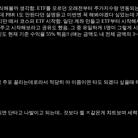
식해볼까 생각함.
ETF를 모르던 오래전부터 주가지수랑 연동되는
는데
PBR 1도 안된다던 설명듣고 이번엔 꼭 해봐야겠다 싶었는데
만 떼서 코스피 ETF 시작함.
일단 계좌 만들고 ETF부터 시작해서
주고 시작해보라고 권유도 했음. 그 중 유일하게 1명이 그렇게 시
도 현재 기준 수익율 55% 찍음!! (얘는 금액도 내 전체 금액의 3~
국 주포 꼴리는데로라서
적당히 아 이쯤이면 타도 되겠다 싶을때 타
면 단타고 나발이고 되는데..
것보다 젤 ㅈ같은게 챠트보며 세력