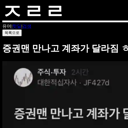
유머
|
핫딜
|
검색
목록으로
증권맨 만나고 계좌가 달라짐 