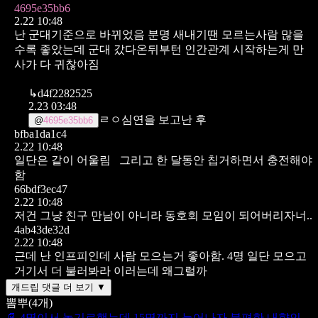
4695e35bb6
2.22 10:48
난 군대기준으로 바뀌었음 분명 새내기땐 모르는사람 많을
수록 좋았는데 군대 갔다온뒤부턴 인간관계 시작하는게 만
사가 다 귀찮아짐
↳
d4f2282525
2.23 03:48
ㄹㅇ심연을 보고난 후
@
4695e35bb6
bfba1da1c4
2.22 10:48
일단은 같이 어울림
그리고 한 달동안 칩거하면서 충전해야
함
66bdf3ec47
2.22 10:48
저건 그냥 친구 만남이 아니라 동호회 모임이 되어버리자너..
4ab43de32d
2.22 10:48
근데 난 인프피인데 사람 모으는거 좋아함. 4명 일단 모으고
거기서 더 불러봐라 이러는데 왜그럴까
개드립 댓글 더 보기 ▼
뽐뿌
(
4
개)
📄
4명이서 놀기로했는데 15명까지 늘어나자 불편한 내향인