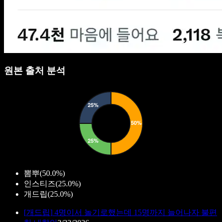
원본 출처 분석
뽐뿌
(
50.0%
)
인스티즈
(
25.0%
)
개드립
(
25.0%
)
[
개드립
]
4명이서 놀기로했는데 15명까지 늘어나자 불편