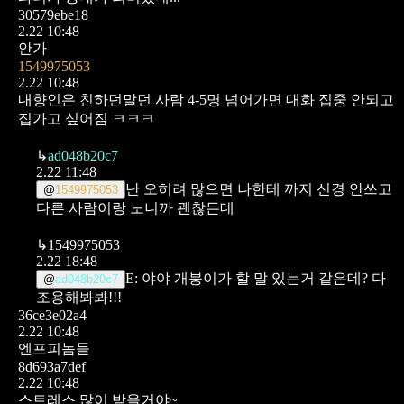
30579ebe18
2.22 10:48
안가
1549975053
2.22 10:48
내향인은 친하던말던 사람 4-5명 넘어가면 대화 집중 안되고
집가고 싶어짐 ㅋㅋㅋ
↳
ad048b20c7
2.22 11:48
난 오히려 많으면 나한테 까지 신경 안쓰고
@
1549975053
다른 사람이랑 노니까 괜찮든데
↳
1549975053
2.22 18:48
E: 야야 개붕이가 할 말 있는거 같은데? 다
@
ad048b20c7
조용해봐봐!!!
36ce3e02a4
2.22 10:48
엔프피놈들
8d693a7def
2.22 10:48
스트레스 많이 받을거야~