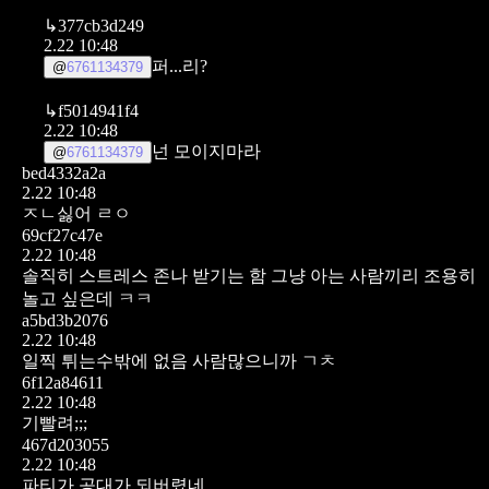
↳
377cb3d249
2.22 10:48
퍼...리?
@
6761134379
↳
f5014941f4
2.22 10:48
넌 모이지마라
@
6761134379
bed4332a2a
2.22 10:48
ㅈㄴ싫어 ㄹㅇ
69cf27c47e
2.22 10:48
솔직히 스트레스 존나 받기는 함
그냥 아는 사람끼리 조용히
놀고 싶은데 ㅋㅋ
a5bd3b2076
2.22 10:48
일찍 튀는수밖에 없음 사람많으니까 ㄱㅊ
6f12a84611
2.22 10:48
기빨려;;;
467d203055
2.22 10:48
파티가 공대가 되버렸네...