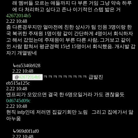
래 멤버들 모르는 애들까지 다 부른 거임
그냥 약속 하루
에 다 처리하고 싶다고 존나 이기적인 스텝 밟은 거
42672014b5
2.22 10:48
좀 다른경우지만 얼마전에 친한 상사가 팀 인원 3명이랑 한
국 복귀한 주재원 1명이랑 같이 간단하게 4명이서 회식하자
고 해서 갔었는데 주재원이 부른 다른 사람, 그거보고 같이
낀 사람 합쳐서 평균경력 15년 15명이서 회식했음.
개시발 갑
자기 개열받네
↳
ea5346b928
2.22 10:48
ㅋㅋㅋㅋㅋㅋㅋㅋㅋ 급발진
@
42672014b5
eb515a125c
2.22 10:48
엔프피가 모았으면 결국 한 6명모일거라 가도 괜찮을듯
0d6745d09c
2.22 10:48
현직 infp인데 저러면 집갈기회만 노림
그리고 집에가서 앓
아누움
↳
969d0f1af0
2.22 10:48