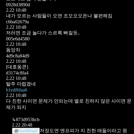
0928d3890d
2.22 10:48
내가 모르는 사람들이 오면 조오오오온나 불편해짐
c6ba02679a
2.22 10:48
저러면 조금 놀다가 스르륵 빠질듯..
005e6d4580
2.22 10:48
돔앙차
4d9c8a84d9
2.22 10:48
[대호동콘]
d3174c8fa4
2.22 10:48
탈주 마렵겠네
b1edf6faa6
2.22 10:48
다 친한 사이면 문제가 안되는데 별로 친하지 않은 사이면 문
제가 되지
↳
873d953bcb
2.22 20:48
저정도면 엔프피가 지 친한 애들이라고
원
@
b1edf6faa6