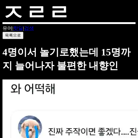
유머
|
핫딜
|
검색
목록으로
4명이서 놀기로했는데 15명까
지 늘어나자 불편한 내향인