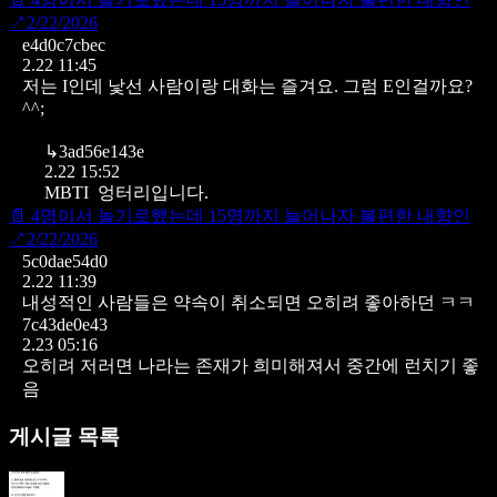
↗
2/22/2026
e4d0c7cbec
2.22 11:45
저는 I인데 낯선 사람이랑 대화는 즐겨요. 그럼 E인걸까요?
^^;
↳
3ad56e143e
2.22 15:52
MBTI 엉터리입니다.
📄
4명이서 놀기로했는데 15명까지 늘어나자 불편한 내향인
↗
2/22/2026
5c0dae54d0
2.22 11:39
내성적인 사람들은 약속이 취소되면 오히려 좋아하던 ㅋㅋ
7c43de0e43
2.23 05:16
오히려 저러면 나라는 존재가 희미해져서 중간에 런치기 좋
음
게시글 목록