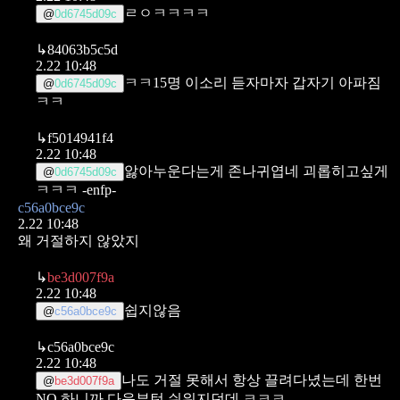
ㄹㅇㅋㅋㅋㅋ
@
0d6745d09c
↳
84063b5c5d
2.22 10:48
ㅋㅋ15명 이소리 듣자마자 갑자기 아파짐
@
0d6745d09c
ㅋㅋ
↳
f5014941f4
2.22 10:48
앓아누운다는게 존나귀엽네 괴롭히고싶게
@
0d6745d09c
ㅋㅋㅋ -enfp-
c56a0bce9c
2.22 10:48
왜 거절하지 않았지
↳
be3d007f9a
2.22 10:48
쉽지않음
@
c56a0bce9c
↳
c56a0bce9c
2.22 10:48
나도 거절 못해서 항상 끌려다녔는데 한번
@
be3d007f9a
NO 하니까 다음부턴 쉬워지던데 ㅋㅋㅋ