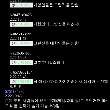
2.22 10:48
내향인들은 그런짓을 안함
@
5f57681850
↳
9f471c0423
2.22 10:48
내향인이 그딴짓을 하겠냐
@
5f57681850
↳
0fc59534da
2.22 11:48
그런짓을 내향인들은 안함
@
5f57681850
↳
c2fb3b4bc8
2.22 19:48
말투부터 E스럽네
@
5f57681850
↳
6573e52104
2.22 23:48
남 생각안하고 자기기준에서 생각하는 전형
@
5f57681850
적인 E
6761134379
2.22 10:48
근데 모인 사람들이 같은 주제(게임, 퍼리등)로 모인거면 I라
도 나름 친하게 놀기 가능. isfp임