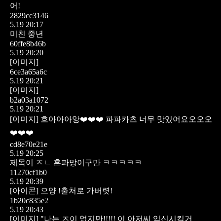
어!
2829cc3146
5.19 20:17
미친 중년
60ffe8b46b
5.19 20:20
[이미지]
6ce3a65a6c
5.19 20:21
[이미지]
b2a03a1072
5.19 20:21
[이미지]
흐아아아앙❤️❤️❤️ 파파카츠 너무 맛있어요오오오
❤️❤️❤️
cd8e70e21e
5.19 20:25
제목이 ㅈㄴ 혼파망이구만 ㅋㅋㅋㅋㅋ
11270cf1b0
5.19 20:39
[아이콘]
으양 !출처로 가버렷!
1b20c835e2
5.19 20:43
[이미지]
"나는 ㅈ이 없지만!!!!!
이 아저씨 임신시킬거