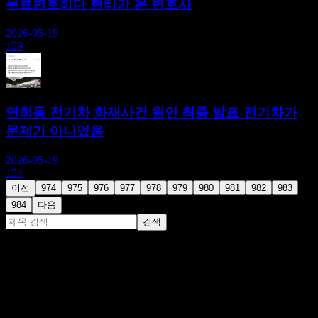
무료변호하다 현타가 온 변호사
2026-05-19
159
연희동 전기차 화재사건 원인 최종 발표-전기차가
문제가 아니었음
2026-05-19
154
이전
974
975
976
977
978
979
980
981
982
983
984
다음
검색