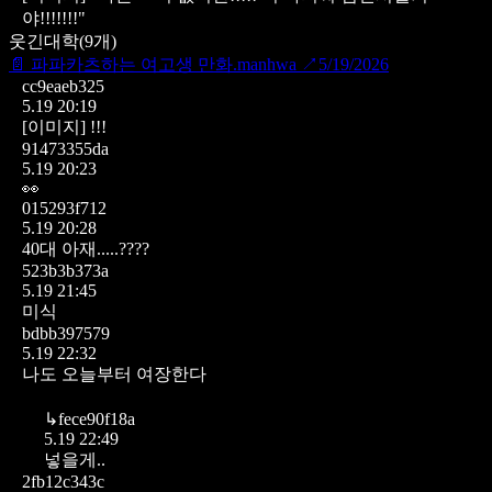
야!!!!!!!"
웃긴대학
(
9
개)
📄
파파카츠하는 여고생 만화.manhwa
↗
5/19/2026
cc9eaeb325
5.19 20:19
[이미지]
!!!
91473355da
5.19 20:23
👀
015293f712
5.19 20:28
40대 아재.....????
523b3b373a
5.19 21:45
미식
bdbb397579
5.19 22:32
나도 오늘부터 여장한다
↳
fece90f18a
5.19 22:49
넣을게..
2fb12c343c