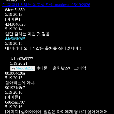
📄
파파카츠하는 여고생 만화.manhwa
↗
5/19/2026
84cce5b659
5.19 20:13
[아이콘]
424304662b
5.19 20:14
일단 출처는 미친 것 같음
44e509b2d5
5.19 20:15
내 머리에 쓰레기같은 출처를 집어넣지마!!
↳
1ee03a5377
5.19 20:21
너때문에 출처봤잖아 크아악
@
44e509b2d5
8b3b64c28a
5.19 20:15
잡아먹는게 아냐
901931e8c7
5.19 20:16
[아이콘]
6d8c5a1707
5.19 20:16
[이미지]
싫어어어어! 딸같은 아이에게 당하기 싫어어어어