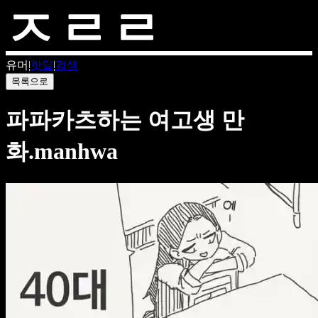
유머
|
핫딜
|
검색
목록으로
파파카츠하는 여고생 만
화.manhwa