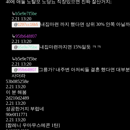
40에 애둘 노탈모 노당뇨 직장있으면 진짜 잘산거지;
↳
b5e9e7f5be
2.21 13:20
내집마련 까지 했다면 상위 30% 안쪽 아닐까
@
1297cc16b5
↳
95fb648f07
2.21 13:20
내집마련까지면 15%일듯 ㅋㅋ
@
b5e9e7f5be
↳
b5e9e7f5be
2.21 13:20
그릉가? 내주변 아저씨들
결혼 했다면 대부분
@
95fb648f07
사더라
53b085258e
2.21 13:20
이 분 해봄
2d210d2489
2.21 13:20
성공한거지 부럽네
90e0f11771
2.21 13:20
[짭레니 우마무스메콘 1탄]