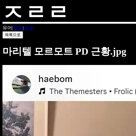
유머
|
핫딜
|
검색
목록으로
마리텔 모르모트 PD 근황.jpg