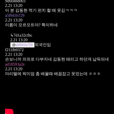
9d6688d003
2.21 13:20
이 분 김동현 꺽기 펀치 할 때 웃김ㅋㅋㅋ
a5f941b729
2.21 13:20
이름이 모르모트야? 특이하네
↳
7d1a32cfbc
2.21 13:20
외국인임
@
a5f941b729
f211fb9372
2.21 13:20
손보니까 의외로 다부지네 김동현 때리고 하던게 납득되네
ad18593a2e
2.21 13:20
마리텔에 픽미업 춤 배울때 배꼽잡고 웃었는데 ㅎㅎㅎ